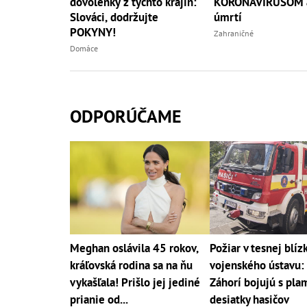
dovolenky z týchto krajín:
KORONAVÍRUSOM 
Slováci, dodržujte
úmrtí
POKYNY!
Zahraničné
Domáce
ODPORÚČAME
Meghan oslávila 45 rokov,
Požiar v tesnej blíz
kráľovská rodina sa na ňu
vojenského ústavu:
vykašľala! Prišlo jej jediné
Záhorí bojujú s pl
prianie od...
desiatky hasičov