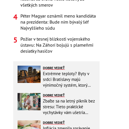
všetkých smerov
Péter Magyar oznámil meno kandidáta
na prezidenta: Bude ním bývalý šéf
Najvyššieho súdu
Požiar v tesnej blízkosti vojenského
ústavu: Na Záhorí bojujú s plameňmi
desiatky hasičov
DOBRE VEDIEŤ
Extrémne teploty? Byty v
srdci Bratislavy majú
výnimočný systém, ktorý
ešte aj šetrí náklady
DOBRE VEDIEŤ
Zbaľte sa na letný piknik bez
stresu: Tieto praktické
vychytávky vám ušetria
miesto v batohu!
DOBRE VEDIEŤ
Inflácia zmenila správanie