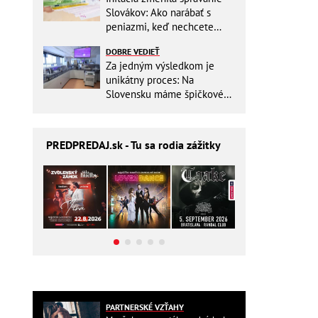
Slovákov: Ako narábať s
peniazmi, keď nechcete
zbytočne riskovať?
DOBRE VEDIEŤ
Za jedným výsledkom je
unikátny proces: Na
Slovensku máme špičkové
pracovisko
PREDPREDAJ
.sk - Tu sa rodia zážitky
PARTNERSKÉ VZŤAHY