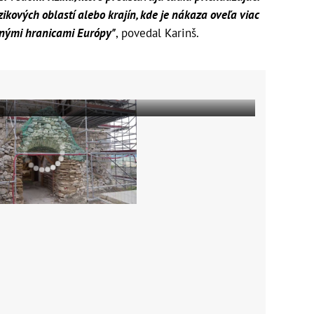
zikových oblastí alebo krajín, kde je nákaza oveľa viac
čnými hranicami Európy"
, povedal Karinš.