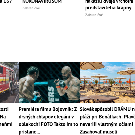
a 167
KORONAVÍRUSOM
nakazili dvaja vrcholní
predstavitelia krajiny
Zahraničné
Zahraničné
kosti
Premiéra filmu Bojovník: Z
Slovák spôsobil DRÁMU n
 Na
drsných chlapov elegáni v
pláži pri Benátkach: Plavč
ameňmi
oblekoch! FOTO Takto im to
neverili vlastným očiam!
pristane...
Zasahovať museli