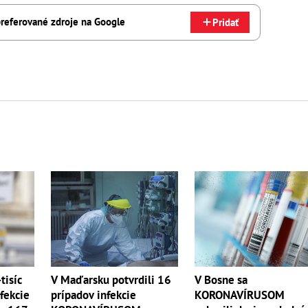
referované zdroje na Google
Pridať
tisíc
V Maďarsku potvrdili 16
V Bosne sa
fekcie
prípadov infekcie
KORONAVÍRUSOM