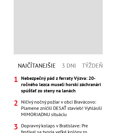
NAJČÍTANEJŠIE
3 DNI
TÝŽDEŇ
Nebezpečný pád z ferraty Výzva: 20-
ročného lezca museli horskí záchranári
spúšťať zo steny na lanách
Ničivý nočný požiar v obci Braväcovo:
Plamene zničili DESAŤ stavieb! Vyhlásili
MIMORIADNU situáciu
Dopravný kolaps v Bratislave: Pre
festival sa tvoria veľké kolóny zo