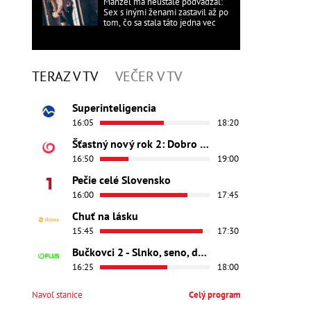
Manžel ma neustále podvádzal:
Sex s inými ženami zastavil až po
tom, čo sa stala táto jedna vec
TERAZ V TV
VEČER V TV
Superinteligencia
16:05
18:20
Šťastný nový rok 2: Dobro došli
16:50
19:00
Pečie celé Slovensko
16:00
17:45
Chuť na lásku
15:45
17:30
Bučkovci 2 - Slnko, seno, dedina
16:25
18:00
Navoľ stanice
Celý program