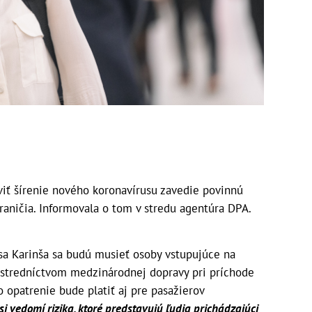
aviť šírenie nového koronavírusu zavedie povinnú
hraničia. Informovala o tom v stredu agentúra DPA.
sa Karinša sa budú musieť osoby vstupujúce na
rostredníctvom medzinárodnej dopravy pri príchode
to opatrenie bude platiť aj pre pasažierov
si vedomí rizika, ktoré predstavujú ľudia prichádzajúci