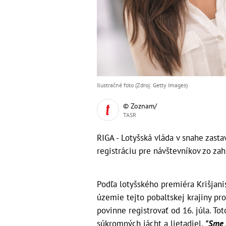
Ilustračné foto (Zdroj: Getty Images)
© Zoznam/
TASR
RIGA - Lotyšská vláda v snahe zast
registráciu pre návštevníkov zo za
Podľa lotyšského premiéra Krišjani
územie tejto pobaltskej krajiny p
povinne registrovať od 16. júla. To
súkromných jácht a lietadiel.
"Sme 