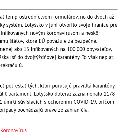
ať len prostredníctvom formulárov, no do dvoch až
ký systém. Lotyšsko v júni otvorilo svoje hranice pre
 infikovaných novým koronavírusom a neskôr
amu štátov, ktoré EÚ považuje za bezpečné.
ú menej ako 15 infikovaných na 100.000 obyvateľov,
ka ísť do dvojtýždňovej karantény. To však neplatí
prekračujú.
 potrestať tých, ktorí porušujú pravidlá karantény.
váliť parlament. Lotyšsko doteraz zaznamenalo 1178
1 úmrtí súvisiacich s ochorením COVID-19, pričom
 prípady pochádzajú práve zo zahraničia.
,
Koronavírus