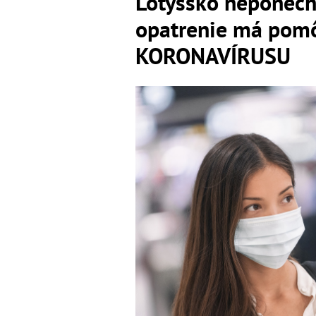
Lotyšsko neponech
opatrenie má pomôc
KORONAVÍRUSU