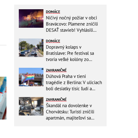
DOMÁCE
Ničivý nočný požiar v obci
Braväcovo: Plamene zničili
DESAŤ stavieb! Vyhlásili
MIMORIADNU situáciu
DOMÁCE
Dopravný kolaps v
Bratislave: Pre festival sa
tvoria veľké kolóny zo
všetkých smerov
ZAHRANIČNÉ
Dúhová Praha v tieni
tragédie z Berlína: V uliciach
boli desiatky tisíc ľudí a
stovky policajtov
ZAHRANIČNÉ
Škandál na dovolenke v
Chorvátsku: Turisti zničili
apartmán, majiteľovi sa
vysmievali a ešte chcú
preplatiť hotel