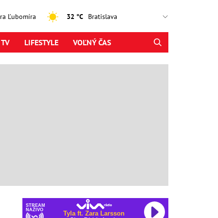
jtra Ľubomíra
32 °C
 TV
LIFESTYLE
VOĽNÝ ČAS
STREAM
NAŽIVO
Tyla ft. Zara Larsson