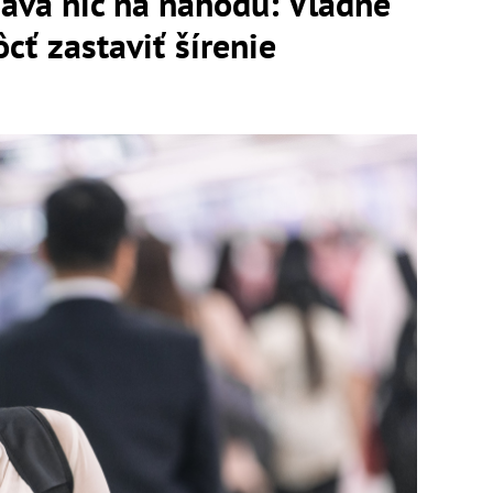
áva nič na náhodu: Vládne
ť zastaviť šírenie