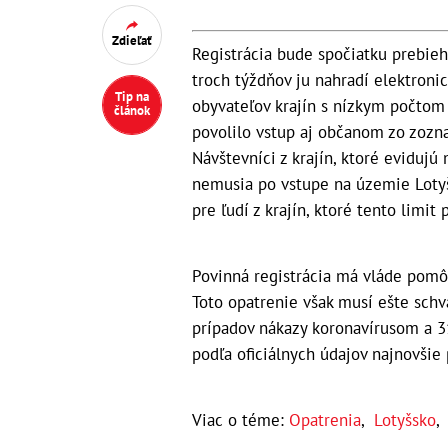
Zdieľať
Registrácia bude spočiatku prebieh
troch týždňov ju nahradí elektronic
Tip na
obyvateľov krajín s nízkym počtom
článok
povolilo vstup aj občanom zo zozn
Návštevníci z krajín, ktoré eviduj
nemusia po vstupe na územie Lotyšs
pre ľudí z krajín, ktoré tento limit 
Povinná registrácia má vláde pomôcť
Toto opatrenie však musí ešte sch
prípadov nákazy koronavírusom a 3
podľa oficiálnych údajov najnovšie
Viac o téme:
Opatrenia
,
Lotyšsko