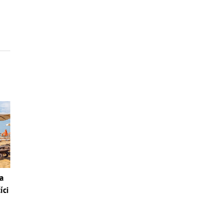
a
íci