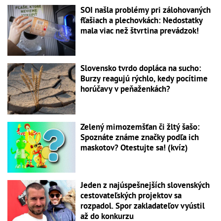
SOI našla problémy pri zálohovaných
fľašiach a plechovkách: Nedostatky
mala viac než štvrtina prevádzok!
Slovensko tvrdo dopláca na sucho:
Burzy reagujú rýchlo, kedy pocítime
horúčavy v peňaženkách?
Zelený mimozemšťan či žltý šašo:
Spoznáte známe značky podľa ich
maskotov? Otestujte sa! (kvíz)
Jeden z najúspešnejších slovenských
cestovateľských projektov sa
rozpadol. Spor zakladateľov vyústil
až do konkurzu