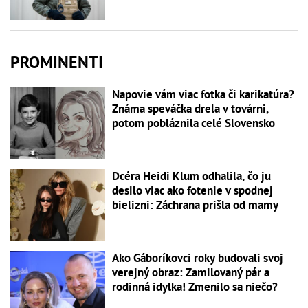
PROMINENTI
Napovie vám viac fotka či karikatúra?
Známa speváčka drela v továrni,
potom pobláznila celé Slovensko
Dcéra Heidi Klum odhalila, čo ju
desilo viac ako fotenie v spodnej
bielizni: Záchrana prišla od mamy
Ako Gáboríkovci roky budovali svoj
verejný obraz: Zamilovaný pár a
rodinná idylka! Zmenilo sa niečo?