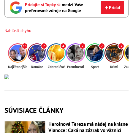
Pridajte si Topky.sk
medzi Vaše
Pridať
preferované zdroje na Google
Nahlásiť chybu
16
2
4
2
7
3
Najčítanejšie
Domáce
Zahraničné
Prominenti
Šport
Krimi
Zaují
SÚVISIACE ČLÁNKY
Heroínová Tereza má nádej na krásne
Vianoce: Čaká na zázrak vo väznici