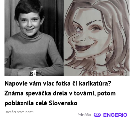
Napovie vám viac fotka či karikatúra?
Známa speváčka drela v továrni, potom
pobláznila celé Slovensko
Domáci prominenti