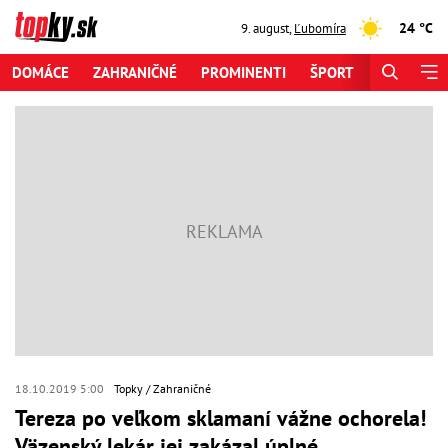
24 °C
9. august
,
Ľubomíra
DOMÁCE
ZAHRANIČNÉ
PROMINENTI
ŠPORT
ZAUJÍMAV
18.10.2019 5:00
Topky
Zahraničné
Tereza po veľkom sklamaní vážne ochorela!
Väzenský lekár jej zakázal úplné