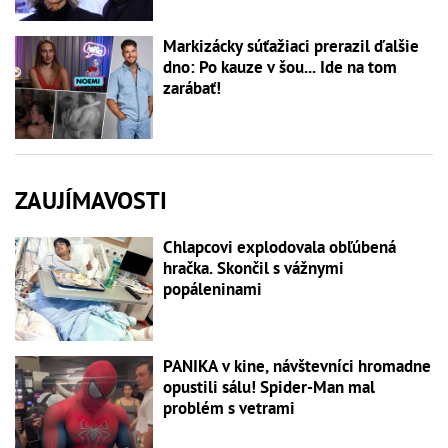
Markizácky súťažiaci prerazil ďalšie
dno: Po kauze v šou... Ide na tom
zarábať!
ZAUJÍMAVOSTI
Chlapcovi explodovala obľúbená
hračka. Skončil s vážnymi
popáleninami
PANIKA v kine, návštevníci hromadne
opustili sálu! Spider-Man mal
problém s vetrami