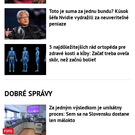
Toto je suma za jednu bundu? Kúsok
šéfa Nvidie vydražili za neuveriteľné
peniaze
5 najdôležitejších rád ortopéda pre
zdravé kosti a kĺby: Začať treba oveľa
skôr, než začnú bolieť
DOBRÉ SPRÁVY
Za jedným výsledkom je unikátny
proces: Sem sa na Slovensku dostane
len málokto
FOTO