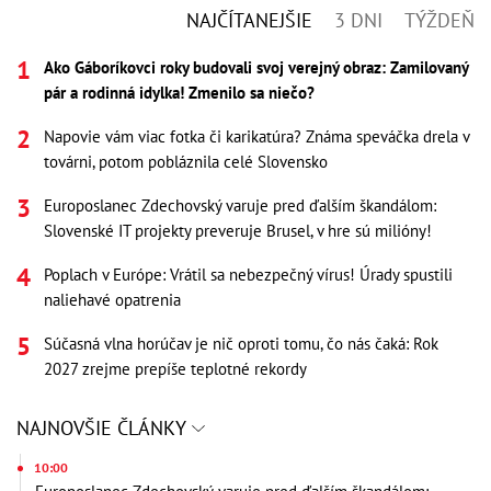
NAJČÍTANEJŠIE
3 DNI
TÝŽDEŇ
Ako Gáboríkovci roky budovali svoj verejný obraz: Zamilovaný
pár a rodinná idylka! Zmenilo sa niečo?
Napovie vám viac fotka či karikatúra? Známa speváčka drela v
továrni, potom pobláznila celé Slovensko
Europoslanec Zdechovský varuje pred ďalším škandálom:
Slovenské IT projekty preveruje Brusel, v hre sú milióny!
Poplach v Európe: Vrátil sa nebezpečný vírus! Úrady spustili
naliehavé opatrenia
Súčasná vlna horúčav je nič oproti tomu, čo nás čaká: Rok
2027 zrejme prepíše teplotné rekordy
NAJNOVŠIE ČLÁNKY
10:00