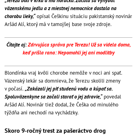
„Terezu bolí v krku a má horúčku. Začala sa vyhýbať
väzenskému jedlu a z miestnej nemocnice dostala na
chorobu lieky,“
opísal Češkinu situáciu pakistanský novinár
Aršád Alí, ktorý má v tamojšej base svoje zdroje.
Čítajte aj:
Zdrvujúca správa pre Terezu! Už sa videla doma,
keď prišla rana: Nepomohli jej ani modlitby
Blondínka vraj kvôli chorobe nemôže v noci ani spať.
Väzenský lekár sa domnieva, že Terezu skolili zmeny
v počasí.
„Zakázali jej piť studenú vodu a kúpať sa.
Spoluväzenkyne sa začali starať o jej zdravie,“
povedal
Aršád Alí. Novinár tiež dodal, že Češka od minulého
týždňa ani nechodí na vychádzky.
Skoro 9-ročný trest za pašeráctvo drog