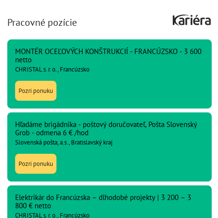
Pracovné pozície
MONTÉR OCEĽOVÝCH KONŠTRUKCIÍ - FRANCÚZSKO - 3 600
netto
CHRISTAL s. r. o., Francúzsko
Pozri ponuku
Hľadáme brigádnika - poštový doručovateľ, Pošta Slovenský
Grob - odmena 6 € /hod
Slovenská pošta, a.s., Bratislavský kraj
Pozri ponuku
Elektrikár do Francúzska – dlhodobé projekty | 3 200 – 3
800 € netto
CHRISTAL s. r. o., Francúzsko