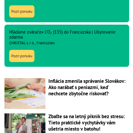
Pozri ponuku
Hľadáme zváračov CO₂ (135) do Francúzska | Ubytovanie
zdarma
CHRISTAL s. r. o., Francúzsko
Pozri ponuku
Inflácia zmenila správanie Slovákov:
Ako narábať s peniazmi, keď
nechcete zbytočne riskovať?
Zbaľte sa na letný piknik bez stresu:
Tieto praktické vychytávky vám
ušetria miesto v batohu!