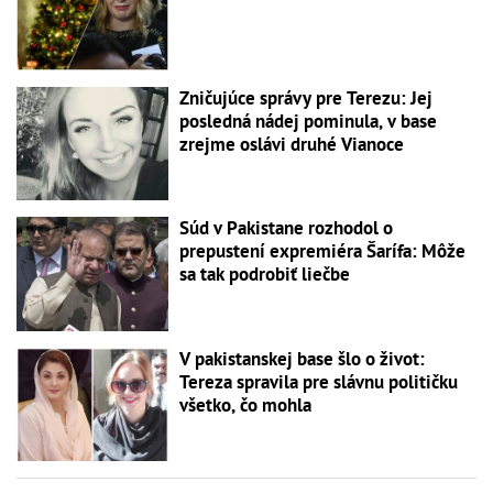
Zničujúce správy pre Terezu: Jej
posledná nádej pominula, v base
zrejme oslávi druhé Vianoce
Súd v Pakistane rozhodol o
prepustení expremiéra Šarífa: Môže
sa tak podrobiť liečbe
V pakistanskej base šlo o život:
Tereza spravila pre slávnu političku
všetko, čo mohla