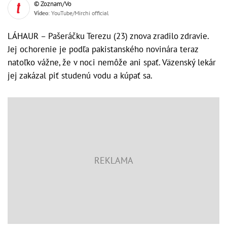
© Zoznam/Vo
Video
: YouTube/Mirchi official
LÁHAUR – Pašeráčku Terezu (23) znova zradilo zdravie.
Jej ochorenie je podľa pakistanského novinára teraz
natoľko vážne, že v noci nemôže ani spať. Väzenský lekár
jej zakázal piť studenú vodu a kúpať sa.