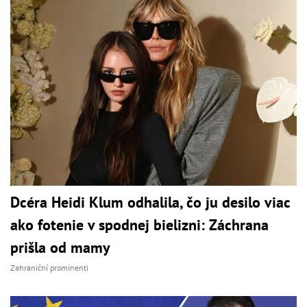
Dcéra Heidi Klum odhalila, čo ju desilo viac
ako fotenie v spodnej bielizni: Záchrana
prišla od mamy
Zahraniční prominenti