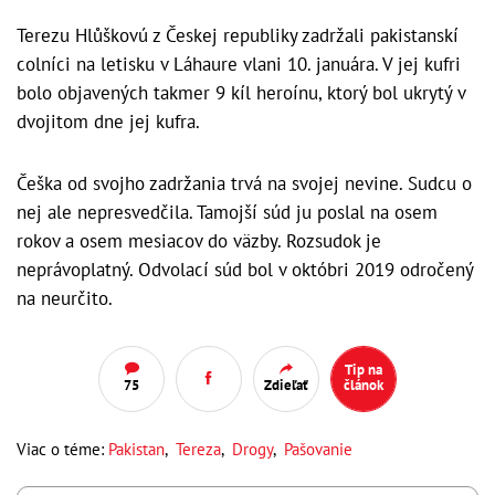
Terezu Hlůškovú z Českej republiky zadržali pakistanskí
colníci na letisku v Láhaure vlani 10. januára. V jej kufri
bolo objavených takmer 9 kíl heroínu, ktorý bol ukrytý v
dvojitom dne jej kufra.
Češka od svojho zadržania trvá na svojej nevine. Sudcu o
nej ale nepresvedčila. Tamojší súd ju poslal na osem
rokov a osem mesiacov do väzby. Rozsudok je
neprávoplatný. Odvolací súd bol v októbri 2019 odročený
na neurčito.
Tip na
75
Zdieľať
článok
Viac o téme:
Pakistan
,
Tereza
,
Drogy
,
Pašovanie