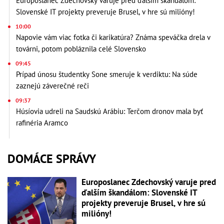
Europoslanec Zdechovský varuje pred ďalším škandálom:
Slovenské IT projekty preveruje Brusel, v hre sú milióny!
10:00
Napovie vám viac fotka či karikatúra? Známa speváčka drela v
továrni, potom pobláznila celé Slovensko
09:45
Prípad únosu študentky Sone smeruje k verdiktu: Na súde
zaznejú záverečné reči
09:37
Húsíovia udreli na Saudskú Arábiu: Terčom dronov mala byť
rafinéria Aramco
DOMÁCE SPRÁVY
Europoslanec Zdechovský varuje pred
ďalším škandálom: Slovenské IT
projekty preveruje Brusel, v hre sú
milióny!