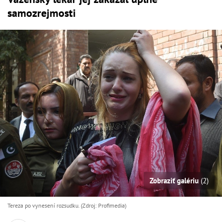
samozrejmosti
Zobraziť galériu
(2)
Tereza po vynesení rozsudku. (Zdroj: Profimedia)