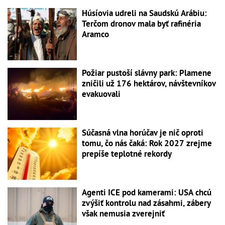
Húsíovia udreli na Saudskú Arábiu:
Terčom dronov mala byť rafinéria
Aramco
Požiar pustoší slávny park: Plamene
zničili už 176 hektárov, návštevníkov
evakuovali
Súčasná vlna horúčav je nič oproti
tomu, čo nás čaká: Rok 2027 zrejme
prepíše teplotné rekordy
Agenti ICE pod kamerami: USA chcú
zvýšiť kontrolu nad zásahmi, zábery
však nemusia zverejniť