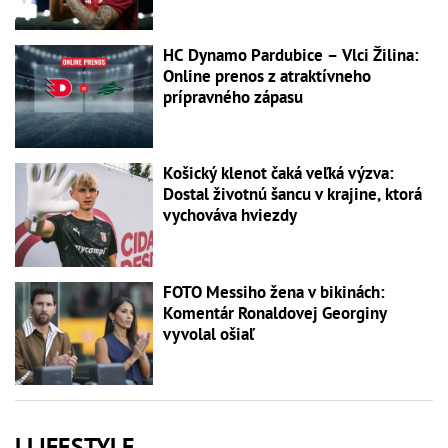
HC Dynamo Pardubice – Vlci Žilina:
Online prenos z atraktívneho
prípravného zápasu
Košický klenot čaká veľká výzva:
Dostal životnú šancu v krajine, ktorá
vychováva hviezdy
FOTO Messiho žena v bikinách:
Komentár Ronaldovej Georginy
vyvolal ošiaľ
LLIFESTYLE