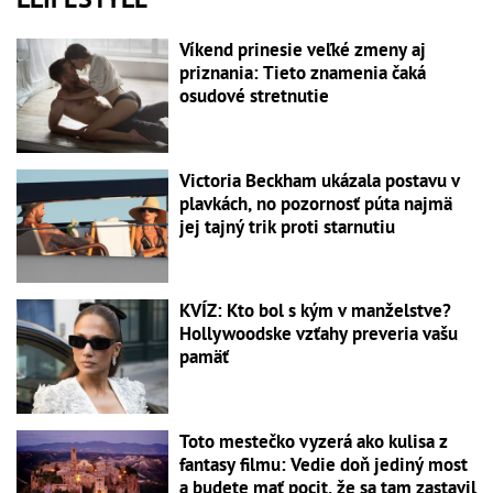
Víkend prinesie veľké zmeny aj
priznania: Tieto znamenia čaká
osudové stretnutie
Victoria Beckham ukázala postavu v
plavkách, no pozornosť púta najmä
jej tajný trik proti starnutiu
KVÍZ: Kto bol s kým v manželstve?
Hollywoodske vzťahy preveria vašu
pamäť
Toto mestečko vyzerá ako kulisa z
fantasy filmu: Vedie doň jediný most
a budete mať pocit, že sa tam zastavil