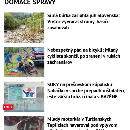
DOMÁCE SPRÁVY
Silná búrka zasiahla juh Slovenska:
Vietor vyvracal stromy, hasiči
zasahovali
Nebezpečný pád na bicykli: Mladý
cyklista skončil po zranení v rukách
záchranárov
ŠOKY na prešovskom kúpalisku:
Naháčku v sprche prepadli inštalatéri,
ešte väčšia hrôza číhala v BAZÉNE
FOTO
Mladý motorkár v Turčianskych
Tepliciach havaroval pod vplyvom