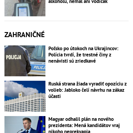
alkoholu, nemal ani vodičák
ZAHRANIČNÉ
Poľsko po útokoch na Ukrajincov:
Polícia tvrdí, že trestné činy z
nenávisti sú zriedkavé
Ruská strana žiada vyradiť opozíciu z
volieb: Jabloko čelí návrhu na zákaz
účasti
Magyar odhalil plán na nového
prezidenta: Mená kandidátov vraj
nikoho neprekvapia