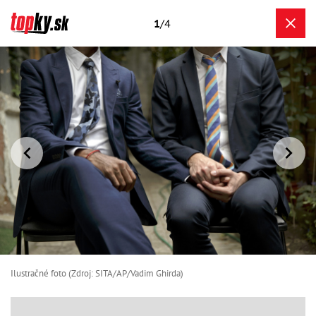
1
/4
Ilustračné foto (Zdroj: SITA/AP/Vadim Ghirda)