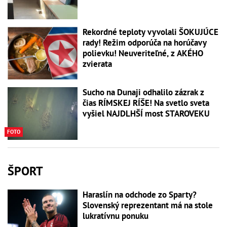
Rekordné teploty vyvolali ŠOKUJÚCE
rady! Režim odporúča na horúčavy
polievku! Neuveriteľné, z AKÉHO
zvierata
Sucho na Dunaji odhalilo zázrak z
čias RÍMSKEJ RÍŠE! Na svetlo sveta
vyšiel NAJDLHŠÍ most STAROVEKU
FOTO
ŠPORT
Haraslín na odchode zo Sparty?
Slovenský reprezentant má na stole
lukratívnu ponuku