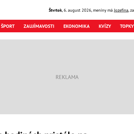
Štvrtok
,
6. august
2026
,
meniny má
Jozefína
, z
ŠPORT
ZAUJÍMAVOSTI
EKONOMIKA
KVÍZY
TOPKY