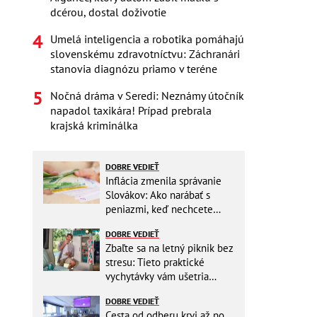
dcérou, dostal doživotie
Umelá inteligencia a robotika pomáhajú
slovenskému zdravotníctvu: Záchranári
stanovia diagnózu priamo v teréne
Nočná dráma v Seredi: Neznámy útočník
napadol taxikára! Prípad prebrala
krajská kriminálka
DOBRE VEDIEŤ
Inflácia zmenila správanie
Slovákov: Ako narábať s
peniazmi, keď nechcete
zbytočne riskovať?
DOBRE VEDIEŤ
Zbaľte sa na letný piknik bez
stresu: Tieto praktické
vychytávky vám ušetria
miesto v batohu!
DOBRE VEDIEŤ
Cesta od odberu krvi až po