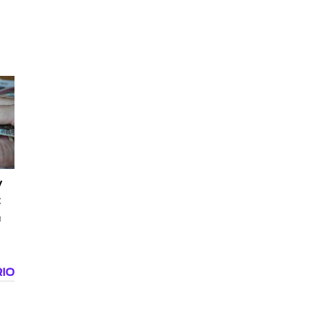
i
v
t
a