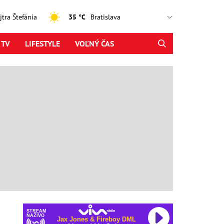
ajtra Štefánia
35 °C
 TV
LIFESTYLE
VOĽNÝ ČAS
STREAM
NAŽIVO
Lina Mayer