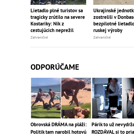
Lietadlo plné turistov sa
Ukrajinské jednotk
tragicky zrútilo na severe
zostrelili v Donbas
Kostariky: Nik z
bezpilotné lietadl
cestujúcich neprežil
ruskej výroby
Zahraničné
Zahraničné
ODPORÚČAME
Obrovská DRÁMA na pláži:
Párik to už nevydrža
Politik tam narobil hotovú
ROZDÁVAL si to pri