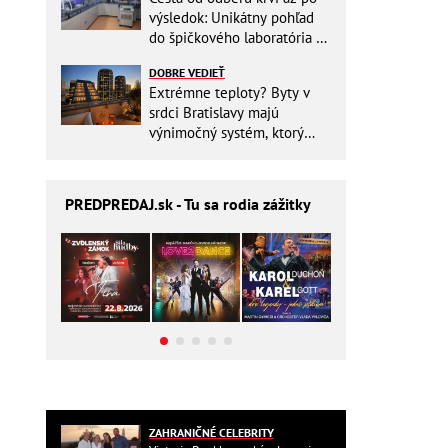
výsledok: Unikátny pohľad
do špičkového laboratória na
Slovensku
DOBRE VEDIEŤ
Extrémne teploty? Byty v
srdci Bratislavy majú
výnimočný systém, ktorý
ešte aj šetrí náklady
PREDPREDAJ
.sk - Tu sa rodia zážitky
ZAHRANIČNÉ CELEBRITY