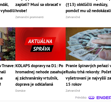
ndál,
zaplatí? Musí sa obracať v
(†13) obkľúčili medúzy,
 vyhodili
hrobe!
pomôcť mu už nedokázal
Zahraniční prominenti
Zahraničné
 Trnave:
KOLAPS dopravy na D1: Po
Pranie špinavých peňazí 
hali
hromadnej nehode zasahuje
Rusku trhá rekordy: Poče
sa
aj záchranársky vrtuľník,
vyšetrovaní je najvyšší z
!
doprava je odklaňaná
15 rokov
Domáce
Zahraničné