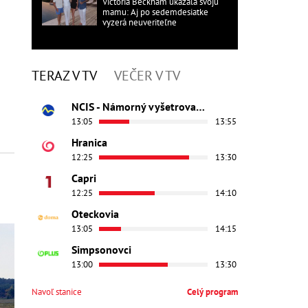
Victoria Beckham ukázala svoju
mamu: Aj po sedemdesiatke
vyzerá neuveriteľne
TERAZ V TV
VEČER V TV
NCIS - Námorný vyšetrovací úrad
13:05
13:55
Hranica
12:25
13:30
Capri
12:25
14:10
Oteckovia
13:05
14:15
Simpsonovci
13:00
13:30
Navoľ stanice
Celý program