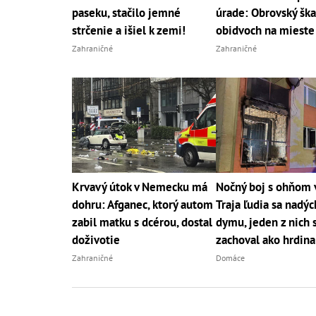
paseku, stačilo jemné
úrade: Obrovský ška
strčenie a išiel k zemi!
obidvoch na mieste
Zahraničné
Zahraničné
Krvavý útok v Nemecku má
Nočný boj s ohňom v
dohru: Afganec, ktorý autom
Traja ľudia sa nadýc
zabil matku s dcérou, dostal
dymu, jeden z nich 
doživotie
zachoval ako hrdina
Zahraničné
Domáce