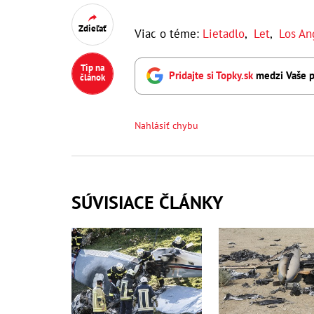
Zdieľať
Viac o téme:
Lietadlo
,
Let
,
Los An
Tip na
Pridajte si Topky.sk
medzi Vaše p
článok
Nahlásiť chybu
SÚVISIACE ČLÁNKY