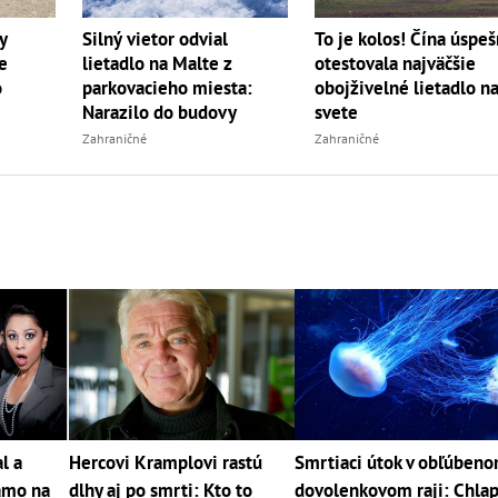
y
Silný vietor odvial
To je kolos! Čína úspe
e
lietadlo na Malte z
otestovala najväčšie
o
parkovacieho miesta:
obojživelné lietadlo n
Narazilo do budovy
svete
Zahraničné
Zahraničné
l a
Hercovi Kramplovi rastú
Smrtiaci útok v obľúben
amo na
dlhy aj po smrti: Kto to
dovolenkovom raji: Chla