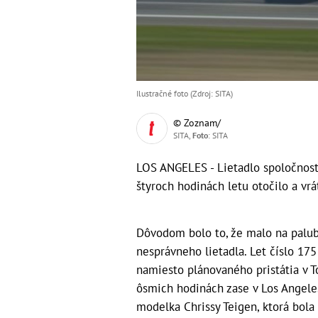
Ilustračné foto (Zdroj: SITA)
© Zoznam/
SITA,
Foto
: SITA
LOS ANGELES - Lietadlo spoločnosti
štyroch hodinách letu otočilo a vrá
Dôvodom bolo to, že malo na palube
nesprávneho lietadla. Let číslo 175
namiesto plánovaného pristátia v To
ôsmich hodinách zase v Los Angeles
modelka Chrissy Teigen, ktorá bola