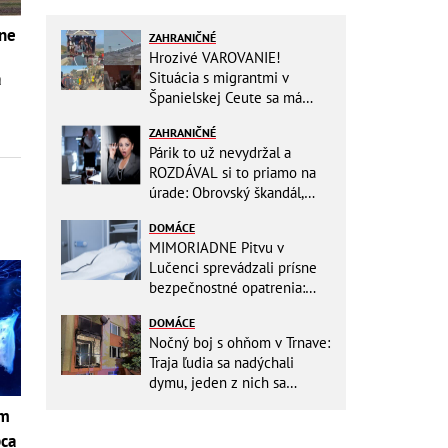
šne
ZAHRANIČNÉ
Hrozivé VAROVANIE!
Situácia s migrantmi v
a
Španielskej Ceute sa má
zdramatizovať: Unikol
ZAHRANIČNÉ
presný dátum druhej invázie
Párik to už nevydržal a
ROZDÁVAL si to priamo na
úrade: Obrovský škandál,
obidvoch na mieste vyhodili
DOMÁCE
MIMORIADNE Pitvu v
Lučenci sprevádzali prísne
bezpečnostné opatrenia:
Zasahovali hasiči aj chemici!
DOMÁCE
Nočný boj s ohňom v Trnave:
Traja ľudia sa nadýchali
dymu, jeden z nich sa
zachoval ako hrdina!
om
pca