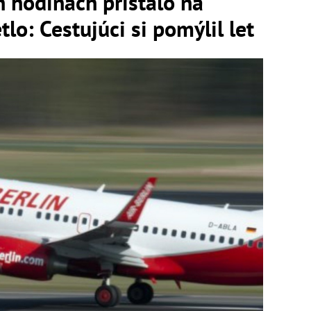
 hodinách pristálo na
etlo: Cestujúci si pomýlil let