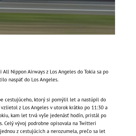
 All Nippon Airways z Los Angeles do Tokia sa po
tilo naspäť do Los Angeles.
 cestujúceho, ktorý si pomýlil let a nastúpil do
 vzlietol z Los Angeles v utorok krátko po 11:30 a
kiu, kam let trvá vyše jedenásť hodín, pristál po
. Celý vývoj podrobne opisovala na Twitteri
 jednou z cestujúcich a nerozumela, prečo sa let