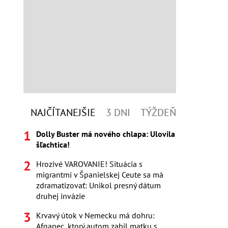
NAJČÍTANEJŠIE
3 DNI
TÝŽDEŇ
Dolly Buster má nového chlapa: Ulovila
šľachtica!
Hrozivé VAROVANIE! Situácia s
migrantmi v Španielskej Ceute sa má
zdramatizovať: Unikol presný dátum
druhej invázie
Krvavý útok v Nemecku má dohru:
Afganec, ktorý autom zabil matku s