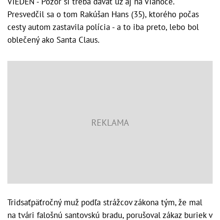
VIEDEŇ - Pozor si treba dávať už aj na Vianoce.
Presvedčil sa o tom Rakúšan Hans (35), ktorého počas
cesty autom zastavila polícia - a to iba preto, lebo bol
oblečený ako Santa Claus.
Tridsaťpäťročný muž podľa strážcov zákona tým, že mal
na tvári falošnú santovskú bradu, porušoval zákaz buriek v