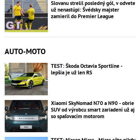
Slovanu strelil posledný gól, v odvete
už nenastúpi: Švédsky majster
zamieril do Premier League
AUTO-MOTO
TEST: Škoda Octavia Sportline -
lepšia je už len RS
Xiaomi SkyNomad N70 a N90 - obrie
SUV od výrobcu smart zariadení už aj
so spaľovacím motorom