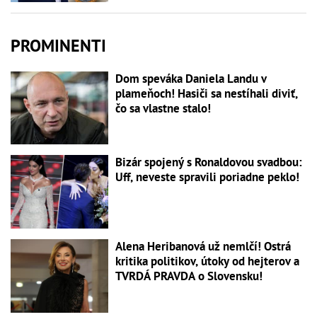
PROMINENTI
Dom speváka Daniela Landu v
plameňoch! Hasiči sa nestíhali diviť,
čo sa vlastne stalo!
Bizár spojený s Ronaldovou svadbou:
Uff, neveste spravili poriadne peklo!
Alena Heribanová už nemlčí! Ostrá
kritika politikov, útoky od hejterov a
TVRDÁ PRAVDA o Slovensku!