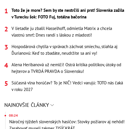
Toto že je more? Sem by ste nestrčili ani prst! Slovenka zažila
v Turecku šok: FOTO Fuj, totálna bačorina
V lietadle ju zbalil Hasselhoff, odmietla Matrix a chcela
vlastnú smrť: Dnes randí s láskou z mladosti!
Hospodárová chytila v správach záchvat smiechu, stiahla aj
Ďurianovú: Keď to zbadáte, neudržíte sa ani vy!
Alena Heribanová už nemlčí! Ostrá kritika politikov, útoky od
hejterov a TVRDÁ PRAVDA o Slovensku!
Súčasná vlna horúčav? To je NIČ! Vedci varujú: TOTO nás čaká
v roku 2027
NAJNOVŠIE ČLÁNKY
08:24
Náročný týždeň slovenských hasičov: Stovky požiarov aj nehôd!
Zasahovať museli takmer TISÍCKRÁT