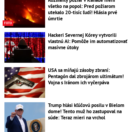
Rozsiahly požiar v Kanade mení
všetko na popol: Pred požiarom
utekalo 20-tisíc ľudí! Hlásia prvé
úmrtie
FOTO
Hackeri Severnej Kórey vytvorili
vlastnú AI: Pomôže im automatizovať
masívne útoky
USA sa míňajú zásoby zbraní:
Pentagón dal zbrojárom ultimátum!
Vojna s Iránom ich vyčerpáva
Trump hlási kľúčovú posilu v Bielom
dome! Tento muž ho zastupoval na
súde: Teraz mieri na vrchol