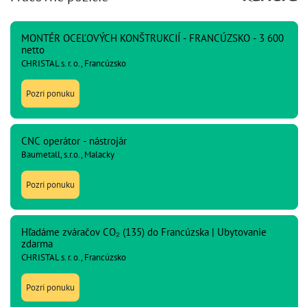
MONTÉR OCEĽOVÝCH KONŠTRUKCIÍ - FRANCÚZSKO - 3 600
netto
CHRISTAL s. r. o., Francúzsko
Pozri ponuku
CNC operátor - nástrojár
Baumetall, s.r.o., Malacky
Pozri ponuku
Hľadáme zváračov CO₂ (135) do Francúzska | Ubytovanie
zdarma
CHRISTAL s. r. o., Francúzsko
Pozri ponuku