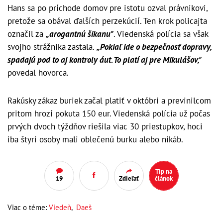
Hans sa po príchode domov pre istotu ozval právnikovi,
pretože sa obával ďalších perzekúcií. Ten krok policajta
označil za
„arogantnú šikanu"
. Viedenská polícia sa však
svojho strážnika zastala.
„Pokiaľ ide o bezpečnosť dopravy,
spadajú pod to aj kontroly áut. To platí aj pre Mikulášov,"
povedal hovorca.
Rakúsky zákaz buriek začal platiť v októbri a previnilcom
pritom hrozí pokuta 150 eur. Viedenská polícia už počas
prvých dvoch týždňov riešila viac 30 priestupkov, hoci
iba štyri osoby mali oblečenú burku alebo nikáb.
Tip na
19
Zdieľať
článok
Viac o téme:
Viedeň
,
Daeš