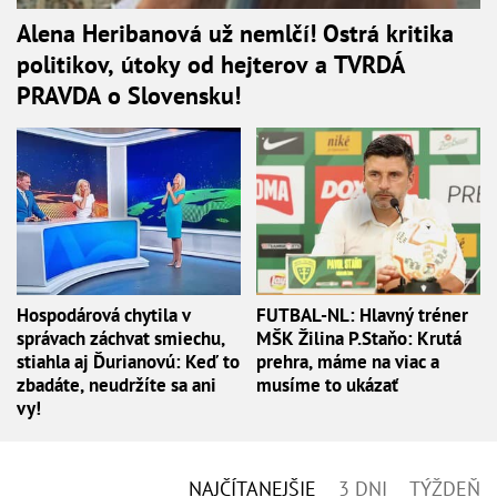
Alena Heribanová už nemlčí! Ostrá kritika
politikov, útoky od hejterov a TVRDÁ
PRAVDA o Slovensku!
Hospodárová chytila v
FUTBAL-NL: Hlavný tréner
správach záchvat smiechu,
MŠK Žilina P.Staňo: Krutá
stiahla aj Ďurianovú: Keď to
prehra, máme na viac a
zbadáte, neudržíte sa ani
musíme to ukázať
vy!
NAJČÍTANEJŠIE
3 DNI
TÝŽDEŇ