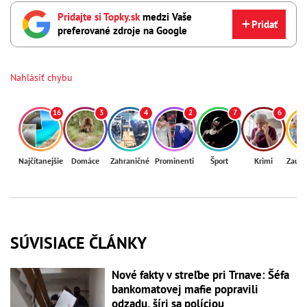
Pridajte si Topky.sk
medzi Vaše
Pridať
preferované zdroje na Google
Nahlásiť chybu
16
3
4
2
7
6
Najčítanejšie
Domáce
Zahraničné
Prominenti
Šport
Krimi
Zaují
SÚVISIACE ČLÁNKY
Nové fakty v streľbe pri Trnave: Šéfa
bankomatovej mafie popravili
odzadu, šíri sa políciou