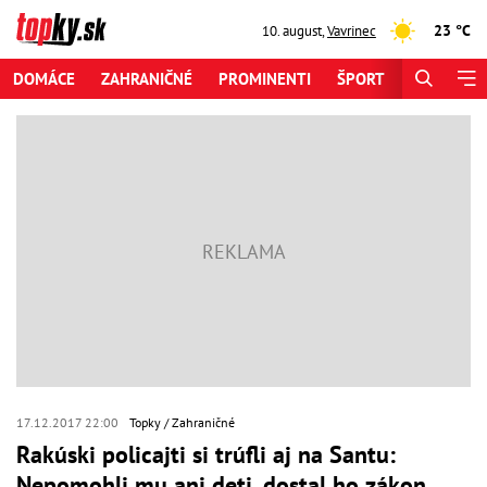
23 °C
10. august
,
Vavrinec
DOMÁCE
ZAHRANIČNÉ
PROMINENTI
ŠPORT
ZAUJÍMAV
17.12.2017 22:00
Topky
Zahraničné
Rakúski policajti si trúfli aj na Santu:
Nepomohli mu ani deti, dostal ho zákon