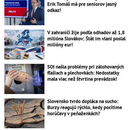
Erik Tomáš má pre seniorov jasný
odkaz!
V zahraničí žije podľa odhadov až 1,8
milióna Slovákov: Štát im vlani poslal
milióny eur!
SOI našla problémy pri zálohovaných
fľašiach a plechovkách: Nedostatky
mala viac než štvrtina prevádzok!
Slovensko tvrdo dopláca na sucho:
Burzy reagujú rýchlo, kedy pocítime
horúčavy v peňaženkách?