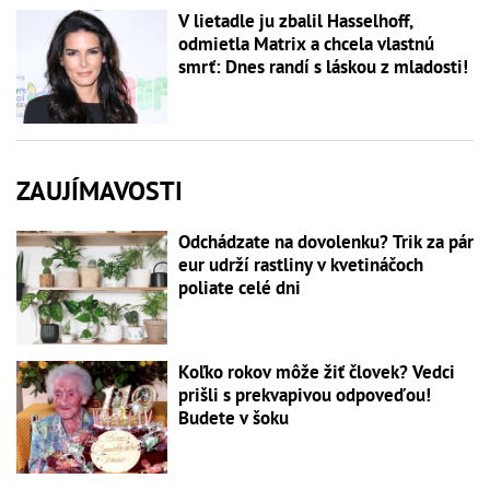
V lietadle ju zbalil Hasselhoff,
odmietla Matrix a chcela vlastnú
smrť: Dnes randí s láskou z mladosti!
ZAUJÍMAVOSTI
Odchádzate na dovolenku? Trik za pár
eur udrží rastliny v kvetináčoch
poliate celé dni
Koľko rokov môže žiť človek? Vedci
prišli s prekvapivou odpoveďou!
Budete v šoku