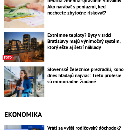
Inflácia zmenila správanie Slovákov:
Ako narábať s peniazmi, keď
nechcete zbytočne riskovať?
Extrémne teploty? Byty v srdci
Bratislavy majú výnimočný systém,
ktorý ešte aj šetrí náklady
FOTO
Slovenské železnice prezradili, koho
dnes hľadajú najviac: Tieto profesie
sú mimoriadne žiadané
EKONOMIKA
Vráti sa vyšší rodičovský dôchodok?