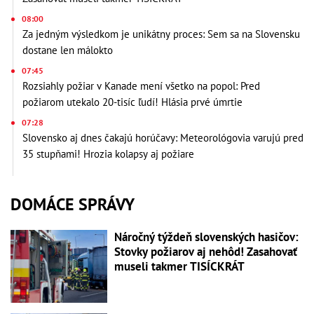
08:00
Za jedným výsledkom je unikátny proces: Sem sa na Slovensku
dostane len málokto
07:45
Rozsiahly požiar v Kanade mení všetko na popol: Pred
požiarom utekalo 20-tisíc ľudí! Hlásia prvé úmrtie
07:28
Slovensko aj dnes čakajú horúčavy: Meteorológovia varujú pred
35 stupňami! Hrozia kolapsy aj požiare
DOMÁCE SPRÁVY
Náročný týždeň slovenských hasičov:
Stovky požiarov aj nehôd! Zasahovať
museli takmer TISÍCKRÁT