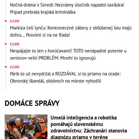
Nočná dráma v Seredi: Neznámy útočník napadol taxikára!
Prípad prebrala krajská kriminálka
12:00
Markíza čelí lynču: Kontroverzné zábery z obľúbenej šou majú
dohru... Posvieti si na ne Rada!
12:00
Nespájajte to len s horúčavami! TOTO nenápadné potenie u
seniorov veští PROBLÉM: Mnohí to ignorujú
12:00
Párik to už nevydržal a ROZDÁVAL si to priamo na úrade:
Obrovský škandál, obidvoch na mieste vyhodili
DOMÁCE SPRÁVY
Umelá inteligencia a robotika
pomáhajú slovenskému
zdravotníctvu: Záchranári stanovia
diagnózu priamo v teréne