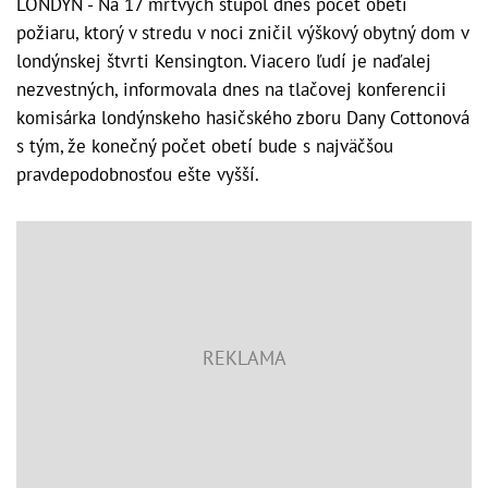
LONDÝN - Na 17 mŕtvych stúpol dnes počet obetí
požiaru, ktorý v stredu v noci zničil výškový obytný dom v
londýnskej štvrti Kensington. Viacero ľudí je naďalej
nezvestných, informovala dnes na tlačovej konferencii
komisárka londýnskeho hasičského zboru Dany Cottonová
s tým, že konečný počet obetí bude s najväčšou
pravdepodobnosťou ešte vyšší.