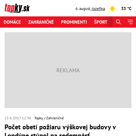
33 °C
6. august
,
Jozefína
DOMÁCE
ZAHRANIČNÉ
PROMINENTI
ŠPORT
ZAUJÍMAV
15.6.2017 12:36
Topky
Zahraničné
Počet obetí požiaru výškovej budovy v
Londýne stúpol na sedemnásť