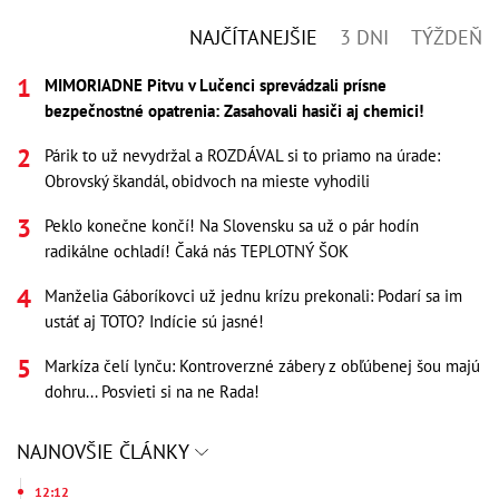
NAJČÍTANEJŠIE
3 DNI
TÝŽDEŇ
MIMORIADNE Pitvu v Lučenci sprevádzali prísne
bezpečnostné opatrenia: Zasahovali hasiči aj chemici!
Párik to už nevydržal a ROZDÁVAL si to priamo na úrade:
Obrovský škandál, obidvoch na mieste vyhodili
Peklo konečne končí! Na Slovensku sa už o pár hodín
radikálne ochladí! Čaká nás TEPLOTNÝ ŠOK
Manželia Gáboríkovci už jednu krízu prekonali: Podarí sa im
ustáť aj TOTO? Indície sú jasné!
Markíza čelí lynču: Kontroverzné zábery z obľúbenej šou majú
dohru... Posvieti si na ne Rada!
NAJNOVŠIE ČLÁNKY
12:12