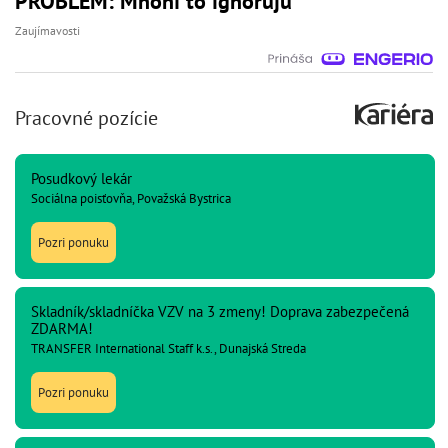
PROBLÉM: Mnohí to ignorujú
Zaujímavosti
Pracovné pozície
Posudkový lekár
Sociálna poisťovňa, Považská Bystrica
Pozri ponuku
Skladník/skladníčka VZV na 3 zmeny! Doprava zabezpečená
ZDARMA!
TRANSFER International Staff k.s., Dunajská Streda
Pozri ponuku