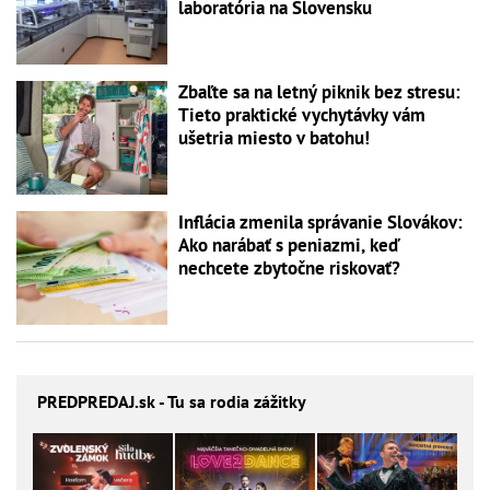
laboratória na Slovensku
Zbaľte sa na letný piknik bez stresu:
Tieto praktické vychytávky vám
ušetria miesto v batohu!
Inflácia zmenila správanie Slovákov:
Ako narábať s peniazmi, keď
nechcete zbytočne riskovať?
PREDPREDAJ
.sk - Tu sa rodia zážitky