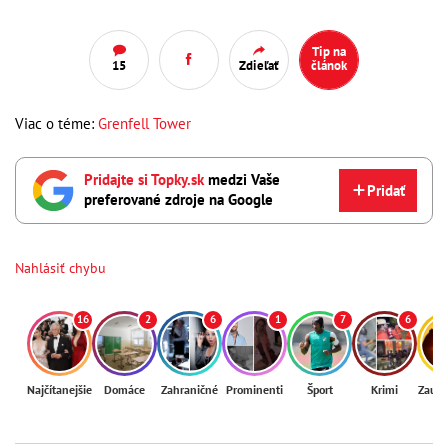
Tip na
15
Zdieľať
článok
Viac o téme:
Grenfell Tower
Pridajte si Topky.sk
medzi Vaše
Pridať
preferované zdroje na Google
Nahlásiť chybu
16
2
6
1
7
6
Najčítanejšie
Domáce
Zahraničné
Prominenti
Šport
Krimi
Zaují