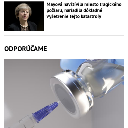
Mayová navštívila miesto tragického
požiaru, nariadila dôkladné
vyšetrenie tejto katastrofy
ODPORÚČAME