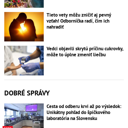
Tieto vety môžu zničiť aj pevný
vzťah! Odborníčka radí, čím ich
nahradiť
Vedci objavili skrytú príčinu cukrovky,
môže to úplne zmeniť liečbu
DOBRÉ SPRÁVY
Cesta od odberu krvi až po výsledok:
Unikátny pohľad do špičkového
laboratória na Slovensku