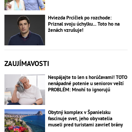
Hviezda Prcičiek po rozchode:
Priznal svoju úchylku... Toto ho na
ženách vzrušuje!
ZAUJÍMAVOSTI
Nespájajte to len s horúčavami! TOTO
nenápadné potenie u seniorov veští
PROBLÉM: Mnohí to ignorujú
Obytný komplex v Španielsku
fascinuje svet, jeho obyvatelia
museli pred turistami zavrieť brány