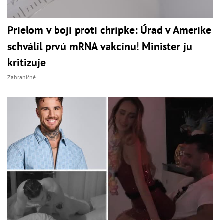
Prielom v boji proti chrípke: Úrad v Amerike
schválil prvú mRNA vakcínu! Minister ju
kritizuje
Zahraničné