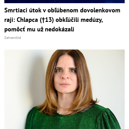
Smrtiaci útok v obľúbenom dovolenkovom
raji: Chlapca (†13) obkľúčili medúzy,
pomôcť mu už nedokázali
Zahraničné