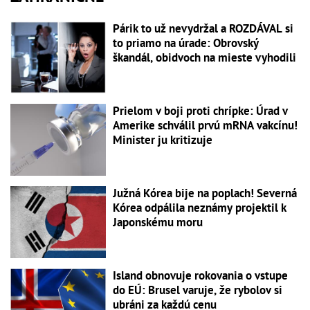
Párik to už nevydržal a ROZDÁVAL si
to priamo na úrade: Obrovský
škandál, obidvoch na mieste vyhodili
Prielom v boji proti chrípke: Úrad v
Amerike schválil prvú mRNA vakcínu!
Minister ju kritizuje
Južná Kórea bije na poplach! Severná
Kórea odpálila neznámy projektil k
Japonskému moru
Island obnovuje rokovania o vstupe
do EÚ: Brusel varuje, že rybolov si
ubráni za každú cenu