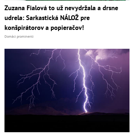
Zuzana Fialová to už nevydržala a drsne
udrela: Sarkastická NÁLOŽ pre
konšpirátorov a popieračov!
Domáci prominenti