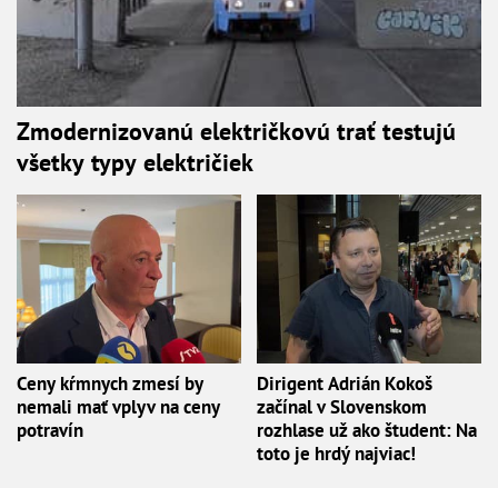
Zmodernizovanú električkovú trať testujú
všetky typy električiek
Ceny kŕmnych zmesí by
Dirigent Adrián Kokoš
nemali mať vplyv na ceny
začínal v Slovenskom
potravín
rozhlase už ako študent: Na
toto je hrdý najviac!