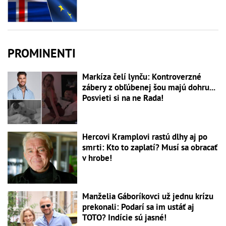
PROMINENTI
Markíza čelí lynču: Kontroverzné
zábery z obľúbenej šou majú dohru...
Posvieti si na ne Rada!
Hercovi Kramplovi rastú dlhy aj po
smrti: Kto to zaplatí? Musí sa obracať
v hrobe!
Manželia Gáboríkovci už jednu krízu
prekonali: Podarí sa im ustáť aj
TOTO? Indície sú jasné!