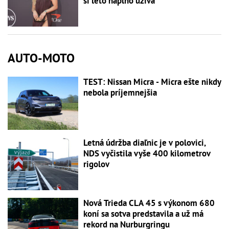
si leto naplno užíva
AUTO-MOTO
TEST: Nissan Micra - Micra ešte nikdy
nebola príjemnejšia
Letná údržba diaľnic je v polovici,
NDS vyčistila vyše 400 kilometrov
rigolov
Nová Trieda CLA 45 s výkonom 680
koní sa sotva predstavila a už má
rekord na Nurburgringu