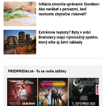
Inflácia zmenila správanie Slovákov:
Ako narábať s peniazmi, keď
nechcete zbytočne riskovať?
Extrémne teploty? Byty v srdci
Bratislavy majú výnimočný systém,
ktorý ešte aj šetrí náklady
PREDPREDAJ
.sk - Tu sa rodia zážitky