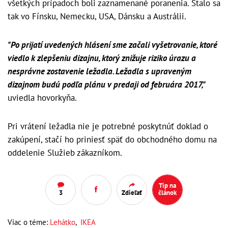
všetkých prípadoch boli zaznamenané poranenia. Stalo sa
tak vo Fínsku, Nemecku, USA, Dánsku a Austrálii.
"Po prijatí uvedených hlásení sme začali vyšetrovanie, ktoré
viedlo k zlepšeniu dizajnu, ktorý znižuje riziko úrazu a
nesprávne zostavenie ležadla. Ležadla s upraveným
dizajnom budú podľa plánu v predaji od februára 2017,"
uviedla hovorkyňa.
Pri vrátení ležadla nie je potrebné poskytnúť doklad o
zakúpení, stačí ho priniesť späť do obchodného domu na
oddelenie Služieb zákazníkom.
Tip na
3
Zdieľať
článok
Viac o téme:
Lehátko
,
IKEA