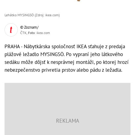
Lehátko MYSINGSÖ (Zdroj: ikea.com)
© Zoznam/
ČTK,
Foto
: ikea.com
PRAHA - Nábytkárska spoločnosť IKEA sťahuje z predaja
plážové ležadlo MYSINGSÖ. Po vypraní jeho látkového
sedáku môže dôjsť k nesprávnej montáži, po ktorej hrozí
nebezpečenstvo privretia prstov alebo pádu z ležadla.