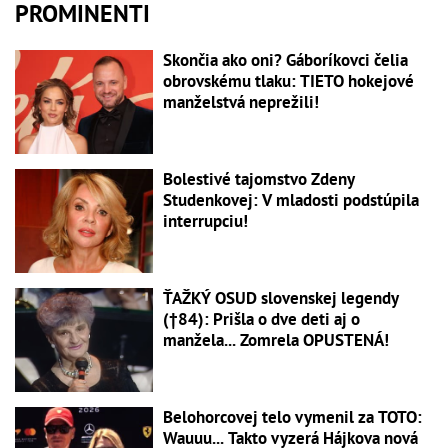
PROMINENTI
Skončia ako oni? Gáboríkovci čelia
obrovskému tlaku: TIETO hokejové
manželstvá neprežili!
Bolestivé tajomstvo Zdeny
Studenkovej: V mladosti podstúpila
interrupciu!
ŤAŽKÝ OSUD slovenskej legendy
(†84): Prišla o dve deti aj o
manžela... Zomrela OPUSTENÁ!
Belohorcovej telo vymenil za TOTO:
Wauuu... Takto vyzerá Hájkova nová