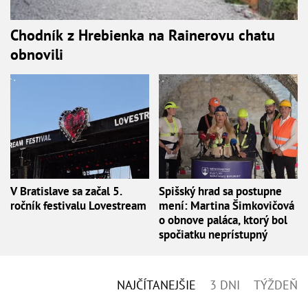
Chodník z Hrebienka na Rainerovu chatu
obnovili
V Bratislave sa začal 5.
Spišský hrad sa postupne
ročník festivalu Lovestream
mení: Martina Šimkovičová
o obnove paláca, ktorý bol
spočiatku neprístupný
NAJČÍTANEJŠIE
3 DNI
TÝŽDEŇ