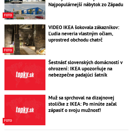
Najpopulárnejší nábytok zo Západu
FOTO
VIDEO IKEA šokovala zákazníkov:
Ľudia neveria vlastným očiam,
uprostred obchodu chatrč
FOTO
Šestnásť slovenských domácností v
ohrození: IKEA upozorňuje na
nebezpečne padajúci šatník
Muž sa sprchoval na dizajnovej
stoličke z IKEA: Po minúte začal
zápasiť o svoju mužnosť!
FOTO