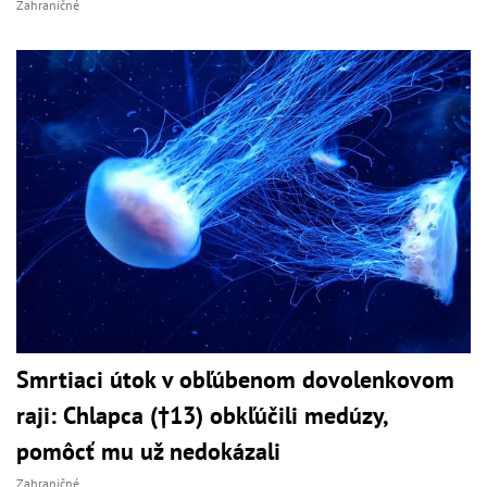
Zahraničné
Smrtiaci útok v obľúbenom dovolenkovom
raji: Chlapca (†13) obkľúčili medúzy,
pomôcť mu už nedokázali
Zahraničné