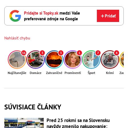
Pridajte si Topky.sk
medzi Vaše
Pridať
preferované zdroje na Google
Nahlásiť chybu
16
3
3
1
7
4
Najčítanejšie
Domáce
Zahraničné
Prominenti
Šport
Krimi
Zaují
SÚVISIACE ČLÁNKY
Pred 25 rokmi sa na Slovensku
navždy zmenilo nakupovanie: