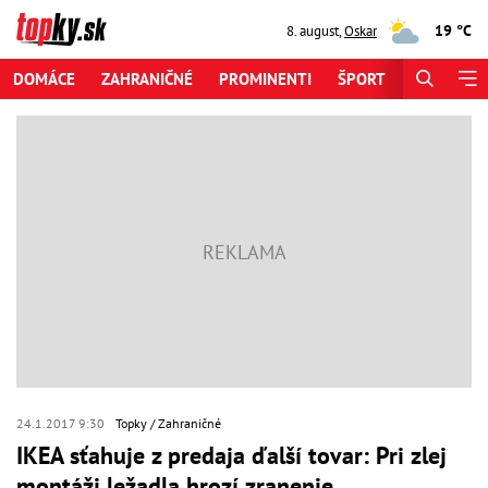
19 °C
8. august
,
Oskar
DOMÁCE
ZAHRANIČNÉ
PROMINENTI
ŠPORT
ZAUJÍMAV
24.1.2017 9:30
Topky
Zahraničné
IKEA sťahuje z predaja ďalší tovar: Pri zlej
montáži ležadla hrozí zranenie