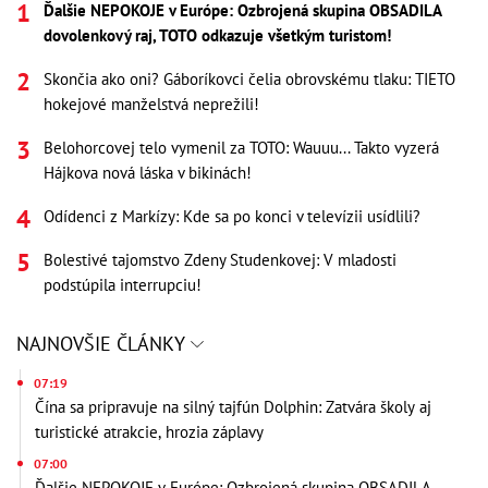
Ďalšie NEPOKOJE v Európe: Ozbrojená skupina OBSADILA
dovolenkový raj, TOTO odkazuje všetkým turistom!
Skončia ako oni? Gáboríkovci čelia obrovskému tlaku: TIETO
hokejové manželstvá neprežili!
Belohorcovej telo vymenil za TOTO: Wauuu... Takto vyzerá
Hájkova nová láska v bikinách!
Odídenci z Markízy: Kde sa po konci v televízii usídlili?
Bolestivé tajomstvo Zdeny Studenkovej: V mladosti
podstúpila interrupciu!
NAJNOVŠIE ČLÁNKY
07:19
Čína sa pripravuje na silný tajfún Dolphin: Zatvára školy aj
turistické atrakcie, hrozia záplavy
07:00
Ďalšie NEPOKOJE v Európe: Ozbrojená skupina OBSADILA