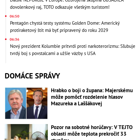
dovolenkový raj, TOTO odkazuje všetkým turistom!
06:50
Pentagón chystá testy systému Golden Dome: Americký
protiraketový štít má byť pripravený do roku 2029
06:36
Nový prezident Kolumbie pritvrdí proti narkoterorizmu: Sľubuje
tvrdý boj s povstalcami a užšie väzby s USA
DOMÁCE SPRÁVY
Hrabko o boji o župana: Majerskému
môže pomôcť rozdelenie hlasov
Mazureka a Laššákovej
Pozor na sobotné horúčavy: V TEJTO
oblasti môže teplota prekročiť 33