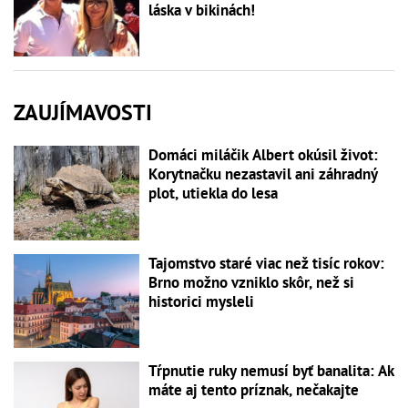
láska v bikinách!
ZAUJÍMAVOSTI
Domáci miláčik Albert okúsil život:
Korytnačku nezastavil ani záhradný
plot, utiekla do lesa
Tajomstvo staré viac než tisíc rokov:
Brno možno vzniklo skôr, než si
historici mysleli
Tŕpnutie ruky nemusí byť banalita: Ak
máte aj tento príznak, nečakajte