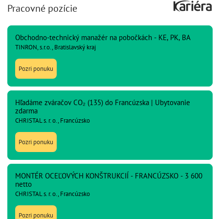
Pracovné pozície
Obchodno-technický manažér na pobočkách - KE, PK, BA
TINRON, s.r.o., Bratislavský kraj
Pozri ponuku
Hľadáme zváračov CO₂ (135) do Francúzska | Ubytovanie
zdarma
CHRISTAL s. r. o., Francúzsko
Pozri ponuku
MONTÉR OCEĽOVÝCH KONŠTRUKCIÍ - FRANCÚZSKO - 3 600
netto
CHRISTAL s. r. o., Francúzsko
Pozri ponuku