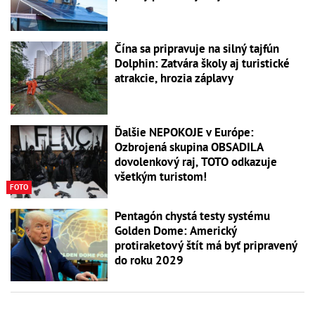
Čína sa pripravuje na silný tajfún
Dolphin: Zatvára školy aj turistické
atrakcie, hrozia záplavy
Ďalšie NEPOKOJE v Európe:
Ozbrojená skupina OBSADILA
dovolenkový raj, TOTO odkazuje
všetkým turistom!
FOTO
Pentagón chystá testy systému
Golden Dome: Americký
protiraketový štít má byť pripravený
do roku 2029