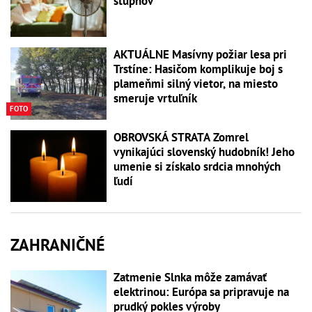
stupňov
AKTUÁLNE Masívny požiar lesa pri
Trstíne: Hasičom komplikuje boj s
plameňmi silný vietor, na miesto
smeruje vrtuľník
FOTO
OBROVSKÁ STRATA Zomrel
vynikajúci slovenský hudobník! Jeho
umenie si získalo srdcia mnohých
ľudí
ZAHRANIČNÉ
Zatmenie Slnka môže zamávať
elektrinou: Európa sa pripravuje na
prudký pokles výroby