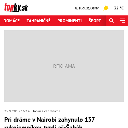
32 °C
8. august
,
Oskar
DOMÁCE
ZAHRANIČNÉ
PROMINENTI
ŠPORT
ZAUJÍMAV
25.9.2013 16:14
Topky
Zahraničné
Pri dráme v Nairobi zahynulo 137
rukojemníkov, tvrdí aš-Šabáb