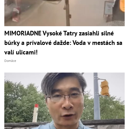
MIMORIADNE Vysoké Tatry zasiahli silné
búrky a prívalové dažde: Voda v mestách sa
valí ulicami!
Domáce