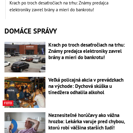
Krach po troch desaťročiach na trhu: Známy predajca
elektroniky zavrel brány a mieri do bankrotu!
DOMÁCE SPRÁVY
Krach po troch desaťročiach na trhu:
Známy predajca elektroniky zavrel
brány a mieri do bankrotu!
Veľká policajná akcia v prevádzkach
na východe: Dychová skúška u
tínedžera odhalila alkohol
FOTO
Neznesiteľné horúčavy ako vážna
hrozba: Lekárka varuje pred chybou,
ktorú robí väčšina starších ľudí!