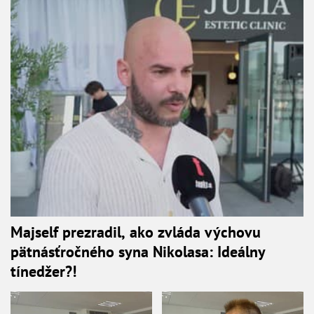
Majself prezradil, ako zvláda výchovu
pätnásťročného syna Nikolasa: Ideálny
tínedžer?!