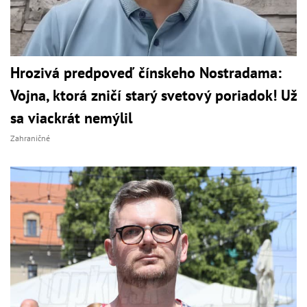
Hrozivá predpoveď čínskeho Nostradama:
Vojna, ktorá zničí starý svetový poriadok! Už
sa viackrát nemýlil
Zahraničné