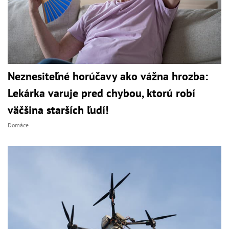
Neznesiteľné horúčavy ako vážna hrozba:
Lekárka varuje pred chybou, ktorú robí
väčšina starších ľudí!
Domáce