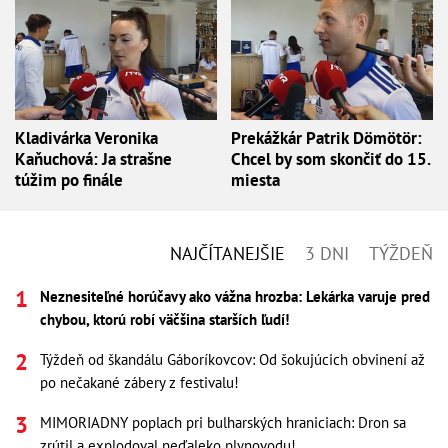
Kladivárka Veronika
Prekážkár Patrik Dömötör:
Kaňuchová: Ja strašne
Chcel by som skončiť do 15.
túžim po finále
miesta
NAJČÍTANEJŠIE
3 DNI
TÝŽDEŇ
Neznesiteľné horúčavy ako vážna hrozba: Lekárka varuje pred
chybou, ktorú robí väčšina starších ľudí!
Týždeň od škandálu Gáboríkovcov: Od šokujúcich obvinení až
po nečakané zábery z festivalu!
MIMORIADNY poplach pri bulharských hraniciach: Dron sa
zrútil a explodoval neďaleko plynovodu!