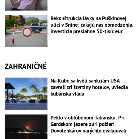
Rekonštrukcia lávky na Puškinovej
ulici v Snine: čakajú nás obmedzenia,
investícia presiahne 50-tisíc eur
ZAHRANIČNÉ
Na Kube sa kvôli sankciám USA
zavreli tri štvrtiny hotelov, uviedla
kubánska vláda
Peklo v obľúbenom Taliansku: Pri
Gardskom jazere zúri požiar!
Dovolenkárov narýchlo evakuovali