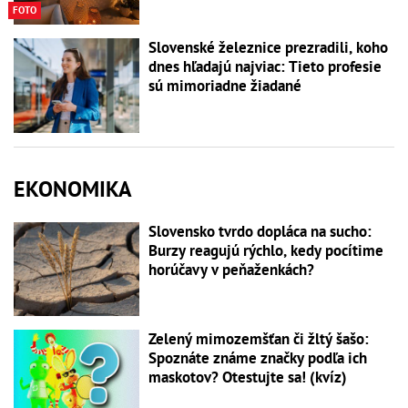
FOTO
Slovenské železnice prezradili, koho
dnes hľadajú najviac: Tieto profesie
sú mimoriadne žiadané
EKONOMIKA
Slovensko tvrdo dopláca na sucho:
Burzy reagujú rýchlo, kedy pocítime
horúčavy v peňaženkách?
Zelený mimozemšťan či žltý šašo:
Spoznáte známe značky podľa ich
maskotov? Otestujte sa! (kvíz)