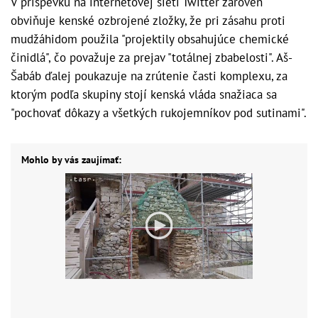
V príspevku na internetovej sieti Twitter zároveň
obviňuje kenské ozbrojené zložky, že pri zásahu proti
mudžáhidom použila "projektily obsahujúce chemické
činidlá", čo považuje za prejav "totálnej zbabelosti". Aš-
Šabáb ďalej poukazuje na zrútenie časti komplexu, za
ktorým podľa skupiny stojí kenská vláda snažiaca sa
"pochovať dôkazy a všetkých rukojemníkov pod sutinami".
Mohlo by vás zaujímať: