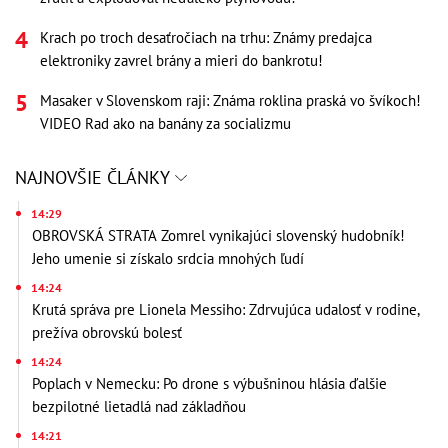
Krach po troch desaťročiach na trhu: Známy predajca
elektroniky zavrel brány a mieri do bankrotu!
Masaker v Slovenskom raji: Známa roklina praská vo švíkoch!
VIDEO Rad ako na banány za socializmu
NAJNOVŠIE ČLÁNKY
14:29
OBROVSKÁ STRATA Zomrel vynikajúci slovenský hudobník!
Jeho umenie si získalo srdcia mnohých ľudí
14:24
Krutá správa pre Lionela Messiho: Zdrvujúca udalosť v rodine,
prežíva obrovskú bolesť
14:24
Poplach v Nemecku: Po drone s výbušninou hlásia ďalšie
bezpilotné lietadlá nad základňou
14:21