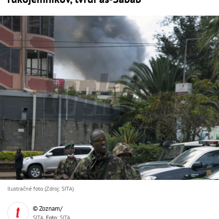
Ilustračné foto (Zdroj: SITA)
© Zoznam/
SITA,
Foto
: SITA