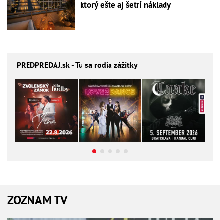
ktorý ešte aj šetrí náklady
PREDPREDAJ
.sk - Tu sa rodia zážitky
ZOZNAM TV