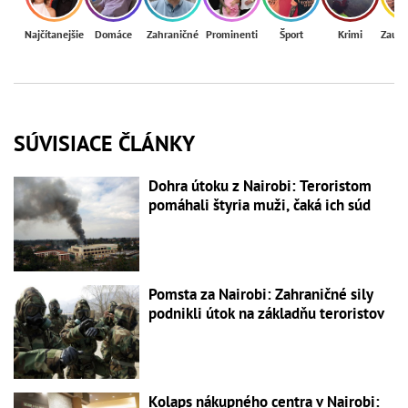
Najčítanejšie
Domáce
Zahraničné
Prominenti
Šport
Krimi
Zaují
SÚVISIACE ČLÁNKY
Dohra útoku z Nairobi: Teroristom
pomáhali štyria muži, čaká ich súd
Pomsta za Nairobi: Zahraničné sily
podnikli útok na základňu teroristov
Kolaps nákupného centra v Nairobi: