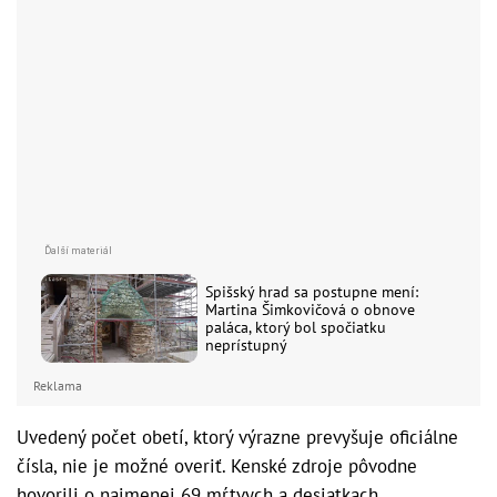
Spišský hrad sa postupne mení:
Martina Šimkovičová o obnove
paláca, ktorý bol spočiatku
neprístupný
Reklama
Uvedený počet obetí, ktorý výrazne prevyšuje oficiálne
čísla, nie je možné overiť. Kenské zdroje pôvodne
hovorili o najmenej 69 mŕtvych a desiatkach