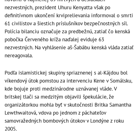
nezvestných, prezident Uhuru Kenyatta však po
definitívnom ukončení krviprelievania informoval o smrti
61 civilistov a šiestich príslušníkov bezpečnostných síl.
Polícia bilanciu označuje za predbežnú, zatiaľ čo kenská
pobočka Červeného kríža naďalej eviduje 63
nezvestných. Na vyhlásenie aš-Šabábu kenská vláda zatiaľ
nereagovala.
Podľa islamistickej skupiny spriaznenej s al-Kájdou bol
víkendový útok pomstou za intervenciu Kene v Somálsku,
kde bojuje proti medzinárodne uznávanej vláde. V
britskej tlači sa medzitým objavili špekulácie, že
organizátorkou mohla byť v skutočnosti Britka Samantha
Lewthwaitová, vdova po jednom z páchateľov
samovražedných bombových útokov v Londýne z roku
2005.