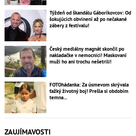
Týždeň od škandálu Gáboríkovcov: Od
šokujúcich obvinení až po nečakané
zábery z festivalu!
Český mediálny magnát skončil po
nakladačke v nemocnici! Maskovaní
muži ho ani trochu nešetrili!
FOTOhádanka: Za úsmevom skrývala
ťažký životný boj! Prešla si obdobím
temna...
ZAUJÍMAVOSTI