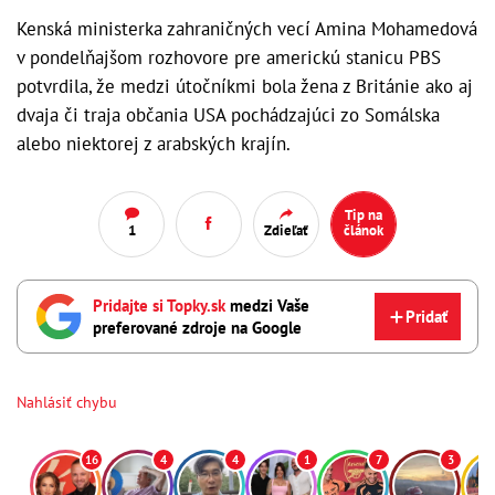
Kenská ministerka zahraničných vecí Amina Mohamedová
v pondelňajšom rozhovore pre americkú stanicu PBS
potvrdila, že medzi útočníkmi bola žena z Británie ako aj
dvaja či traja občania USA pochádzajúci zo Somálska
alebo niektorej z arabských krajín.
Tip na
1
Zdieľať
článok
Pridajte si Topky.sk
medzi Vaše
Pridať
preferované zdroje na Google
Nahlásiť chybu
16
4
4
1
7
3