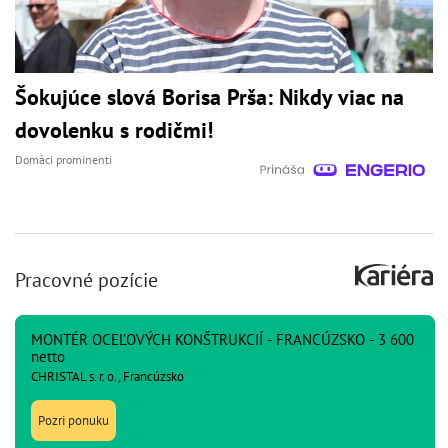
Šokujúce slová Borisa Prša: Nikdy viac na
dovolenku s rodičmi!
Domáci prominenti
Pracovné pozície
MONTÉR OCEĽOVÝCH KONŠTRUKCIÍ - FRANCÚZSKO - 3 600
netto
CHRISTAL s. r. o., Francúzsko
Pozri ponuku