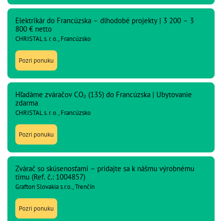
Elektrikár do Francúzska – dlhodobé projekty | 3 200 – 3
800 € netto
CHRISTAL s. r. o., Francúzsko
Pozri ponuku
Hľadáme zváračov CO₂ (135) do Francúzska | Ubytovanie
zdarma
CHRISTAL s. r. o., Francúzsko
Pozri ponuku
Zvárač so skúsenosťami – pridajte sa k nášmu výrobnému
tímu (Ref. č.: 1004857)
Grafton Slovakia s.r.o., Trenčín
Pozri ponuku