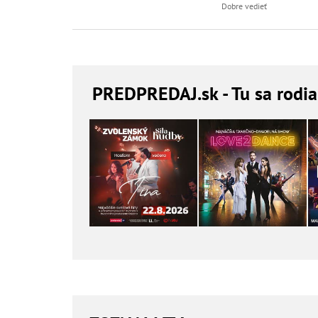
Dobre vedieť
PREDPREDAJ
.sk - Tu sa rodi