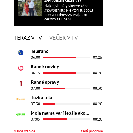
ZAHRANIČNÉ CELEBRITY
Najkrajšie páry slovenského
showbiznisu: Niektorí sú spolu
roky a dodnes vyzerajú ako
čerstvo zaľúbení
TERAZ V TV
VEČER V TV
Teleráno
06:00
08:25
Ranné noviny
06:15
08:20
Ranné správy
07:00
08:30
Túžba tela
07:30
08:20
Moja mama varí lepšie ako tvoja
07:05
08:20
Navoľ stanice
Celý program