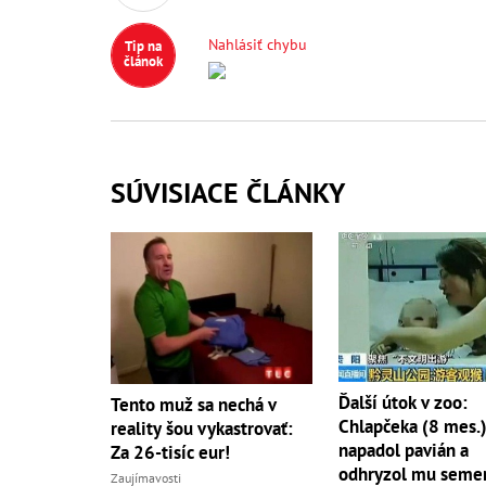
Nahlásiť chybu
Tip na
článok
SÚVISIACE ČLÁNKY
Ďalší útok v zoo:
Tento muž sa nechá v
Chlapčeka (8 mes.
reality šou vykastrovať:
napadol pavián a
Za 26-tisíc eur!
odhryzol mu seme
Zaujímavosti