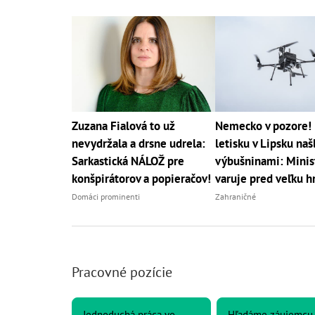
Zuzana Fialová to už
Nemecko v pozore!
nevydržala a drsne udrela:
letisku v Lipsku naš
Sarkastická NÁLOŽ pre
výbušninami: Minis
konšpirátorov a popieračov!
varuje pred veľku 
Domáci prominenti
Zahraničné
Pracovné pozície
Jednoduchá práca vo
Hľadáme záujemcu 