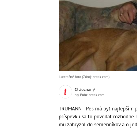
Ilustračné foto (Zdroj: break.com)
© Zoznam/
np,
Foto
: break.com
TRUMANN - Pes má byť najlepším pr
príspevku sa to povedať rozhodne ne
mu zahryzol do semenníkov a o jede