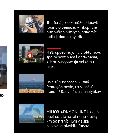
DOMÁCE
Telefonát, ktorý môže pripraviť
rodinu o peniaze: AI skopíruje
hlas vašich blízkych, odborníci
radia jednoduchý trik
DOMÁCE
NBS upozorňuje na problémovú
spoločnosť: Nemá oprávnenie,
klienti sa vystavujú veľkému
riziku
ZAHRANIČNÉ
USA sú v koncoch: Zúfalý
Pentagón nevie, čo si počať s
Iránom! Rady hľadá u analytikov
po
o
ZAHRANIČNÉ
e
MIMORIADNY ONLINE Ukrajina
opäť udrela na rafinériu stovky
km od hraníc! Kyjev získa
zabavené plavidlo Rusov