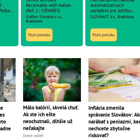
 -
Receivable with Italian
automatizačných
(Ref. č.: 1004883)
zariadení pre údržbu
vá
Rafinérie
Grafton Slovakia s.r.o.,
SLOVNAFT, a.s., Bratislava
Bratislava
Pozri ponuku
Pozri ponuku
Málo kalórií, skvelá chuť.
ce
Inflácia zmenila
Ak ste ich ešte
nes
správanie Slovákov: A
neochutnali, dlhšie už
eto
narábať s peniazmi, ke
nečakajte
iadne
nechcete zbytočne
riskovať?
Dobre vedieť