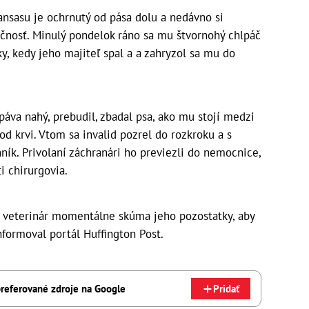
ansasu je ochrnutý od pása dolu a nedávno si
očnosť. Minulý pondelok ráno sa mu štvornohý chlpáč
ky, kedy jeho majiteľ spal a a zahryzol sa mu do
páva nahý, prebudil, zbadal psa, ako mu stojí medzi
d krvi. Vtom sa invalid pozrel do rozkroku a s
ník. Privolaní záchranári ho previezli do nemocnice,
ti chirurgovia.
 veterinár momentálne skúma jeho pozostatky, aby
nformoval portál Huffington Post.
referované zdroje na Google
Pridať