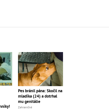
Pes bránil pána: Skočil na
)
mladíka (24) a dotrhal
mu genitálie
nníky!
Zahraničné