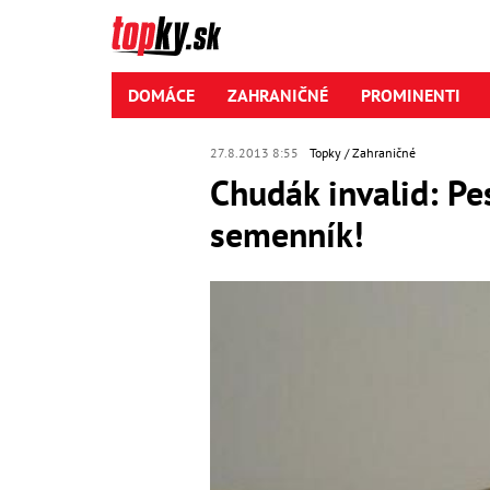
DOMÁCE
ZAHRANIČNÉ
PROMINENTI
27.8.2013 8:55
Topky
Zahraničné
Chudák invalid: P
semenník!