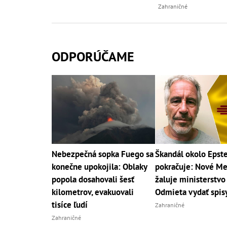
Zahraničné
ODPORÚČAME
Nebezpečná sopka Fuego sa
Škandál okolo Epst
konečne upokojila: Oblaky
pokračuje: Nové M
popola dosahovali šesť
žaluje ministerstvo
kilometrov, evakuovali
Odmieta vydať spis
tisíce ľudí
Zahraničné
Zahraničné