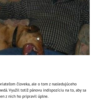
iateľom človeka, ale o tom z nasledujúceho
dá. Využil totiž pánovu indispozíciu na to, aby sa
n z nich ho pripravil úplne.