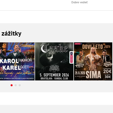
Dobre vedieť
a zážitky