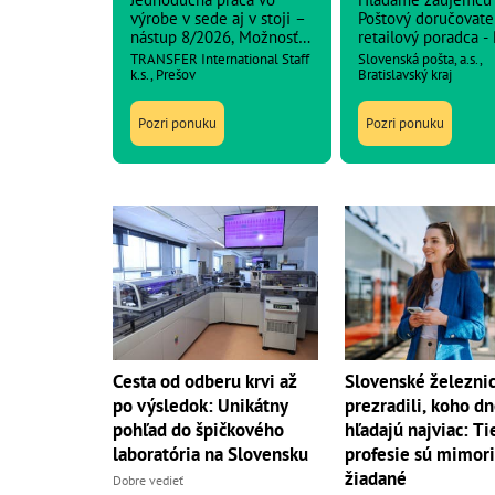
výrobe v sede aj v stoji –
Poštový doručovateľ
nástup 8/2026, Možnosť
retailový poradca - Pošta
pravidelných záloh.
Bratislava 1 (spádo
TRANSFER International Staff
Slovenská pošta, a.s.,
oblasť Staré Mesto)
k.s., Prešov
Bratislavský kraj
Pozri ponuku
Pozri ponuku
Cesta od odberu krvi až
Slovenské železni
po výsledok: Unikátny
prezradili, koho d
pohľad do špičkového
hľadajú najviac: Ti
laboratória na Slovensku
profesie sú mimor
žiadané
Dobre vedieť