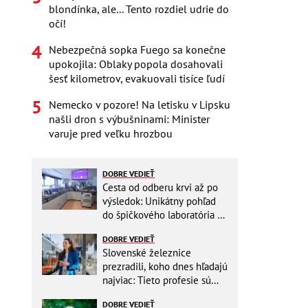
blondínka, ale... Tento rozdiel udrie do
očí!
Nebezpečná sopka Fuego sa konečne
upokojila: Oblaky popola dosahovali
šesť kilometrov, evakuovali tisíce ľudí
Nemecko v pozore! Na letisku v Lipsku
našli dron s výbušninami: Minister
varuje pred veľku hrozbou
DOBRE VEDIEŤ
Cesta od odberu krvi až po
výsledok: Unikátny pohľad
do špičkového laboratória na
Slovensku
DOBRE VEDIEŤ
Slovenské železnice
prezradili, koho dnes hľadajú
najviac: Tieto profesie sú
mimoriadne žiadané
DOBRE VEDIEŤ