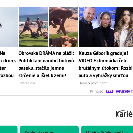
 Na
Obrovská DRÁMA na pláži:
Kauza Gáborík graduje!
li dron s
Politik tam narobil hotovú
VIDEO Exfarmárka čelí
ter
paseku, stačilo jemné
brutálnym útokom: Rozbi
hrozbou
strčenie a išiel k zemi!
auto a vyhrážky smrťou
Zahraničné
Domáci prominenti
-
Senior Account
Mechanik/Mechanička