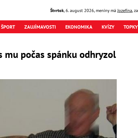
Štvrtok
,
6. august
2026
,
meniny má
Jozefína
, z
ŠPORT
ZAUJÍMAVOSTI
EKONOMIKA
KVÍZY
TOPKY
es mu počas spánku odhryzol