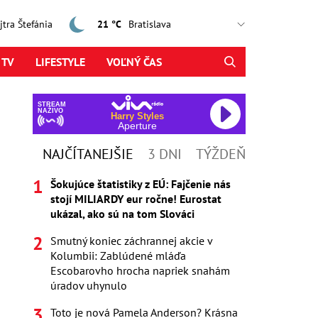
ajtra Štefánia
21 °C
 TV
LIFESTYLE
VOĽNÝ ČAS
STREAM
NAŽIVO
Harry Styles
Aperture
NAJČÍTANEJŠIE
3 DNI
TÝŽDEŇ
Šokujúce štatistiky z EÚ: Fajčenie nás
stojí MILIARDY eur ročne! Eurostat
ukázal, ako sú na tom Slováci
Smutný koniec záchrannej akcie v
Kolumbii: Zablúdené mláďa
Escobarovho hrocha napriek snahám
úradov uhynulo
Toto je nová Pamela Anderson? Krásna