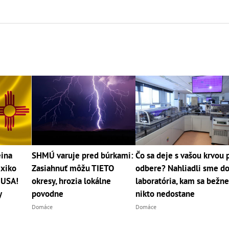
eina
SHMÚ varuje pred búrkami:
Čo sa deje s vašou krvou 
exiko
Zasiahnuť môžu TIETO
odbere? Nahliadli sme d
 USA!
okresy, hrozia lokálne
laboratória, kam sa bežn
y
povodne
nikto nedostane
Domáce
Domáce