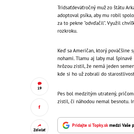
Tridsaťdeväťročný muž zo štátu Ark
adoptoval psíka, aby mu robil spol
za to pekne "odvďačil". Využil chvíľ
rozkroku.
Keď sa Američan, ktorý poväčšine s
nohami. Tlamu aj laby mal špinavé o
hrôzou zistil, že nemá jeden semen
kde si ho už zobrali do starostlivos
19
Pes bol medzitým utratený, pričom
zistil, či náhodou nemal besnotu. I
Pridajte si Topky.sk
medzi Vaše p
Zdieľať