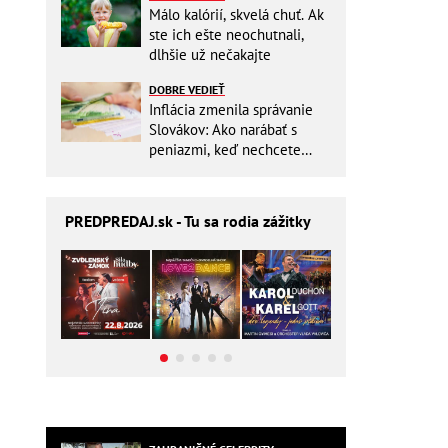
Málo kalórií, skvelá chuť. Ak
ste ich ešte neochutnali,
dlhšie už nečakajte
DOBRE VEDIEŤ
Inflácia zmenila správanie
Slovákov: Ako narábať s
peniazmi, keď nechcete
zbytočne riskovať?
PREDPREDAJ
.sk - Tu sa rodia zážitky