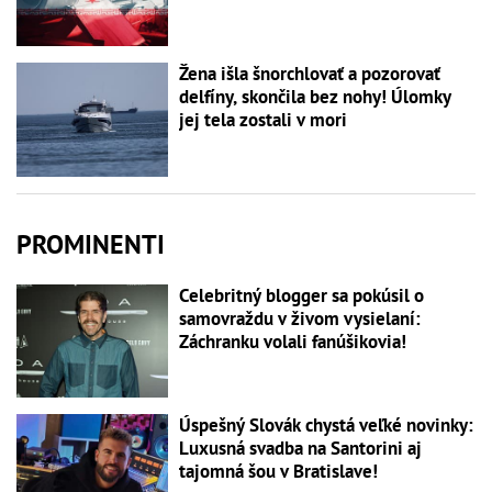
Žena išla šnorchlovať a pozorovať
delfíny, skončila bez nohy! Úlomky
jej tela zostali v mori
PROMINENTI
Celebritný blogger sa pokúsil o
samovraždu v živom vysielaní:
Záchranku volali fanúšikovia!
Úspešný Slovák chystá veľké novinky:
Luxusná svadba na Santorini aj
tajomná šou v Bratislave!