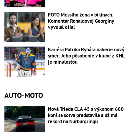
FOTO Messiho žena v bikinách:
Komentár Ronaldovej Georginy
vyvolal ošiaľ
Kariéra Patrika Rybára naberie nový
smer: Jeho pôsobenie v klube z KHL
je minulosťou
AUTO-MOTO
Nová Trieda CLA 45 s výkonom 680
koní sa sotva predstavila a už má
rekord na Nurburgringu