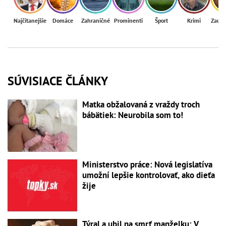
Najčítanejšie
Domáce
Zahraničné
Prominenti
Šport
Krimi
Zaují
SÚVISIACE ČLÁNKY
Matka obžalovaná z vraždy troch
bábätiek: Neurobila som to!
Ministerstvo práce: Nová legislatíva
umožní lepšie kontrolovať, ako dieťa
žije
Týral a ubil na smrť manželku: V