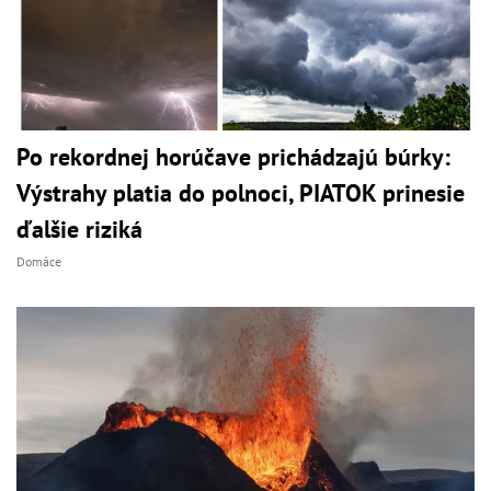
Po rekordnej horúčave prichádzajú búrky:
Výstrahy platia do polnoci, PIATOK prinesie
ďalšie riziká
Domáce