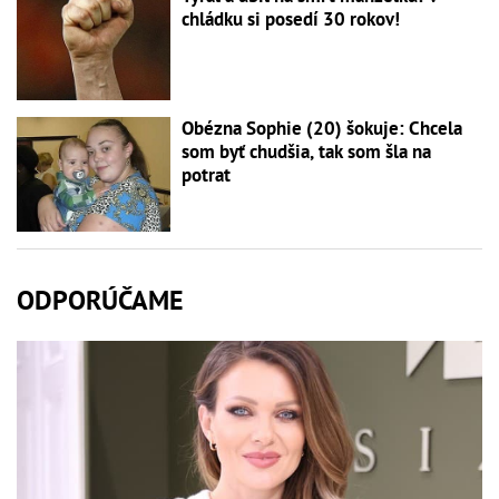
chládku si posedí 30 rokov!
Obézna Sophie (20) šokuje: Chcela
som byť chudšia, tak som šla na
potrat
ODPORÚČAME