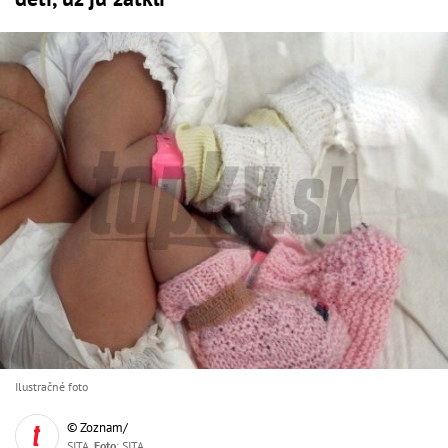
Ilustračné foto
© Zoznam/
SITA,
Foto
: SITA