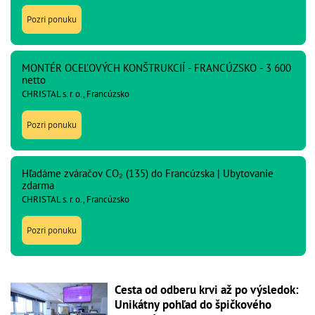
Pozri ponuku
MONTÉR OCEĽOVÝCH KONŠTRUKCIÍ - FRANCÚZSKO - 3 600
netto
CHRISTAL s. r. o., Francúzsko
Pozri ponuku
Hľadáme zváračov CO₂ (135) do Francúzska | Ubytovanie
zdarma
CHRISTAL s. r. o., Francúzsko
Pozri ponuku
Cesta od odberu krvi až po výsledok:
Unikátny pohľad do špičkového