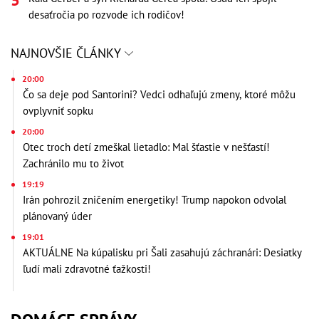
desaťročia po rozvode ich rodičov!
NAJNOVŠIE ČLÁNKY
20:00
Čo sa deje pod Santorini? Vedci odhaľujú zmeny, ktoré môžu
ovplyvniť sopku
20:00
Otec troch detí zmeškal lietadlo: Mal šťastie v nešťastí!
Zachránilo mu to život
19:19
Irán pohrozil zničením energetiky! Trump napokon odvolal
plánovaný úder
19:01
AKTUÁLNE Na kúpalisku pri Šali zasahujú záchranári: Desiatky
ľudí mali zdravotné ťažkosti!