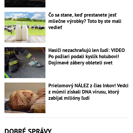
Čo sa stane, keď prestanete jesť
mliečne výrobky? Toto by ste mali
vedieť
Hasiči nezachraňujú len ľudí: VIDEO
Po požiari podali kyslík holubovi!
Dojímavé zábery obleteli svet
Prielomový NÁLEZ z čias Inkov! Vedci
z múmií získali DNA vírusu, ktorý
zabíjal milióny ľudí
DOBRÉ SPRÁVY