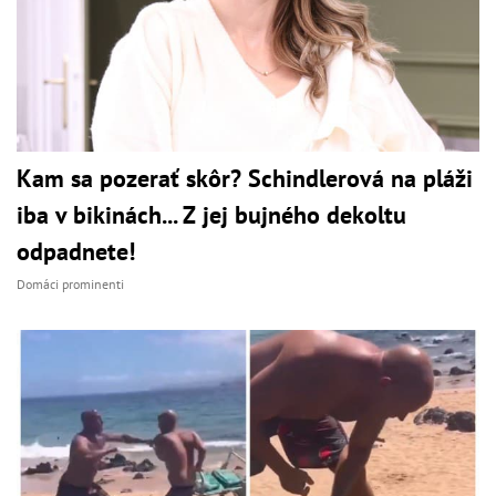
Kam sa pozerať skôr? Schindlerová na pláži
iba v bikinách... Z jej bujného dekoltu
odpadnete!
Domáci prominenti