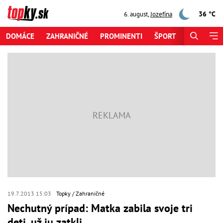
36 °C
6. august
,
Jozefína
DOMÁCE
ZAHRANIČNÉ
PROMINENTI
ŠPORT
ZAUJÍMAV
19.7.2013 15:03
Topky
Zahraničné
Nechutný prípad: Matka zabila svoje tri
deti, už ju zatkli