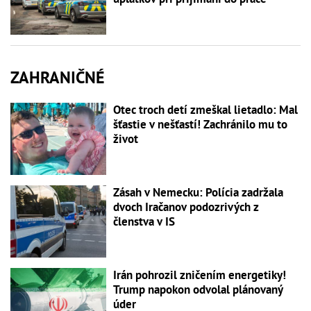
ZAHRANIČNÉ
Otec troch detí zmeškal lietadlo: Mal
šťastie v nešťastí! Zachránilo mu to
život
Zásah v Nemecku: Polícia zadržala
dvoch Iračanov podozrivých z
členstva v IS
Irán pohrozil zničením energetiky!
Trump napokon odvolal plánovaný
úder