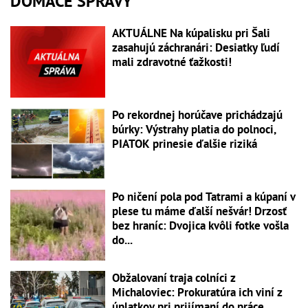
DOMÁCE SPRÁVY
AKTUÁLNE Na kúpalisku pri Šali
zasahujú záchranári: Desiatky ľudí
mali zdravotné ťažkosti!
Po rekordnej horúčave prichádzajú
búrky: Výstrahy platia do polnoci,
PIATOK prinesie ďalšie riziká
Po ničení pola pod Tatrami a kúpaní v
plese tu máme ďalší nešvár! Drzosť
bez hraníc: Dvojica kvôli fotke vošla
do...
Obžalovaní traja colníci z
Michaloviec: Prokuratúra ich viní z
úplatkov pri prijímaní do práce