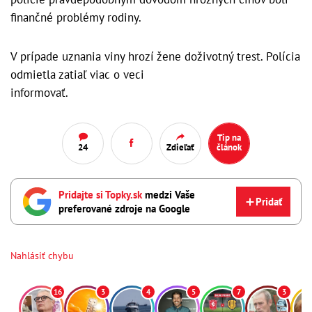
finančné problémy rodiny.
V prípade uznania viny hrozí žene doživotný trest. Polícia
odmietla zatiaľ viac o veci
informovať.
Tip na
24
Zdieľať
článok
Pridajte si Topky.sk
medzi Vaše
Pridať
preferované zdroje na Google
Nahlásiť chybu
16
3
4
5
7
3