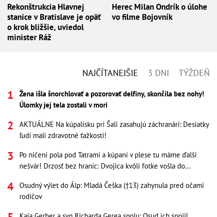
Rekonštrukcia Hlavnej
Herec Milan Ondrík o úlohe
stanice v Bratislave je opäť
vo filme Bojovník
o krok bližšie, uviedol
minister Ráž
NAJČÍTANEJŠIE
3 DNI
TÝŽDEŇ
Žena išla šnorchlovať a pozorovať delfíny, skončila bez nohy!
Úlomky jej tela zostali v mori
AKTUÁLNE Na kúpalisku pri Šali zasahujú záchranári: Desiatky
ľudí mali zdravotné ťažkosti!
Po ničení pola pod Tatrami a kúpaní v plese tu máme ďalší
nešvár! Drzosť bez hraníc: Dvojica kvôli fotke vošla do...
Osudný výlet do Álp: Mladá Češka (†13) zahynula pred očami
rodičov
Kaia Gerber a syn Richarda Gerea spolu: Osud ich spojil