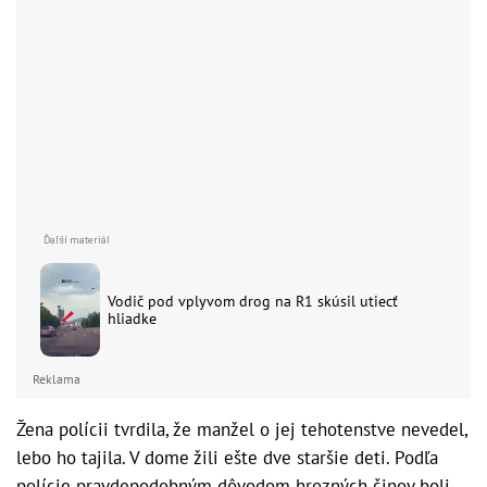
Vodič pod vplyvom drog na R1 skúsil utiecť
hliadke
Reklama
Žena polícii tvrdila, že manžel o jej tehotenstve nevedel,
lebo ho tajila. V dome žili ešte dve staršie deti. Podľa
polície pravdepodobným dôvodom hrozných činov boli