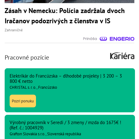
Zásah v Nemecku: Polícia zadržala dvoch
Iračanov podozrivých z členstva v IS
Zahraničné
Pracovné pozície
Elektrikár do Francúzska – dlhodobé projekty | 3 200 – 3
800 € netto
CHRISTAL s. r. o., Francúzsko
Pozri ponuku
Výrobný pracovník v Seredi / 3 zmeny / mzda do 1675€ !
(Ref. č.: 1004929)
Grafton Slovakia s.r.o., Slovenská republika