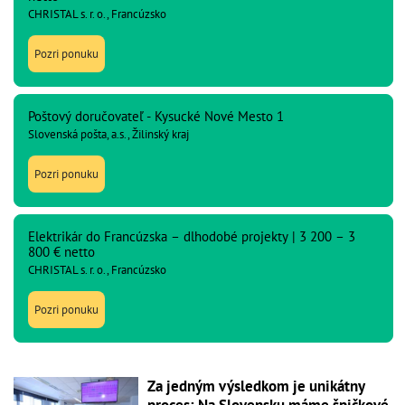
CHRISTAL s. r. o., Francúzsko
Pozri ponuku
Poštový doručovateľ - Kysucké Nové Mesto 1
Slovenská pošta, a.s., Žilinský kraj
Pozri ponuku
Elektrikár do Francúzska – dlhodobé projekty | 3 200 – 3
800 € netto
CHRISTAL s. r. o., Francúzsko
Pozri ponuku
Za jedným výsledkom je unikátny