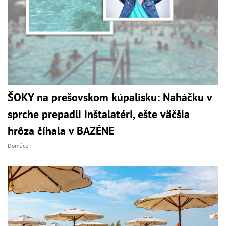
ŠOKY na prešovskom kúpalisku: Naháčku v
sprche prepadli inštalatéri, ešte väčšia
hrôza číhala v BAZÉNE
Domáce