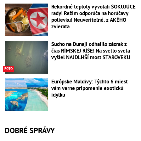
Rekordné teploty vyvolali ŠOKUJÚCE
rady! Režim odporúča na horúčavy
polievku! Neuveriteľné, z AKÉHO
zvierata
Sucho na Dunaji odhalilo zázrak z
čias RÍMSKEJ RÍŠE! Na svetlo sveta
vyšiel NAJDLHŠÍ most STAROVEKU
FOTO
Európske Maldivy: Týchto 6 miest
vám verne pripomenie exotickú
idylku
DOBRÉ SPRÁVY