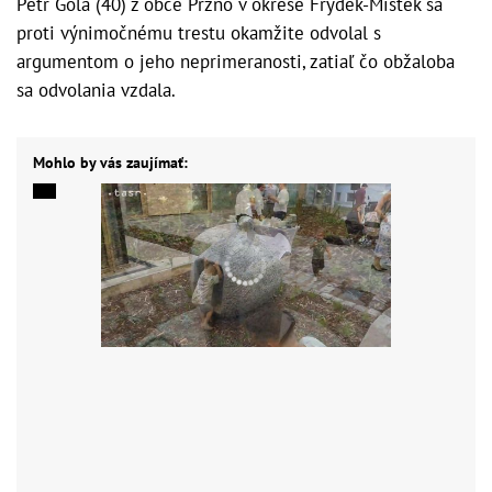
Petr Gola (40) z obce Pržno v okrese Frýdek-Místek sa
proti výnimočnému trestu okamžite odvolal s
argumentom o jeho neprimeranosti, zatiaľ čo obžaloba
sa odvolania vzdala.
Mohlo by vás zaujímať: