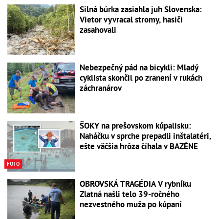
Silná búrka zasiahla juh Slovenska:
Vietor vyvracal stromy, hasiči
zasahovali
Nebezpečný pád na bicykli: Mladý
cyklista skončil po zranení v rukách
záchranárov
ŠOKY na prešovskom kúpalisku:
Naháčku v sprche prepadli inštalatéri,
ešte väčšia hrôza číhala v BAZÉNE
FOTO
OBROVSKÁ TRAGÉDIA V rybníku
Zlatná našli telo 39-ročného
nezvestného muža po kúpaní