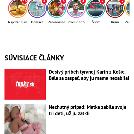
16
4
6
4
7
3
Najčítanejšie
Domáce
Zahraničné
Prominenti
Šport
Krimi
Zaují
SÚVISIACE ČLÁNKY
Desivý príbeh týranej Karin z Košíc:
Bála sa zaspať, aby ju mama nezabila!
Nechutný prípad: Matka zabila svoje
tri deti, už ju zatkli