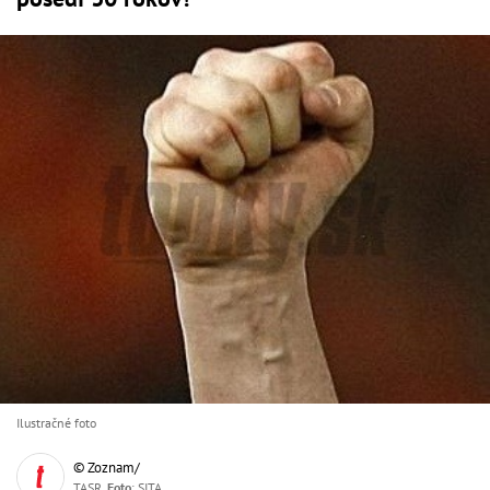
Ilustračné foto
© Zoznam/
TASR,
Foto
: SITA