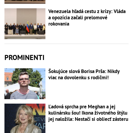
Venezuela hľadá cestu z krízy: Vláda
a opozícia začali prelomové
rokovania
PROMINENTI
Šokujúce slová Borisa Prša: Nikdy
viac na dovolenku s rodičmi!
Ľadová sprcha pre Meghan a jej
kulinársku šou! Ikona životného štýlu
jej naložila: Nestačí si obliecť zásteru