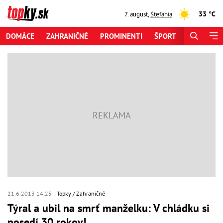
33 °C
7. august
,
Štefánia
DOMÁCE
ZAHRANIČNÉ
PROMINENTI
ŠPORT
ZAUJÍMAV
21.6.2013 14:25
Topky
Zahraničné
Týral a ubil na smrť manželku: V chládku si
posedí 30 rokov!