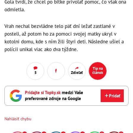
Gola tvrdí, že chcel po bitke privolať pomoc, čo však ona
odmietla.
Vrah nechal bezvládne telo päť dní ležať zastlané v
posteli, až potom ho za pomoci svojej matky ukryl v
kotolni domu, kde s ním žili štyri deti. Následne ušiel a
polícii unikal viac ako dva týždne.
Tip na
5
Zdieľať
článok
Pridajte si Topky.sk
medzi Vaše
Pridať
preferované zdroje na Google
Nahlásiť chybu