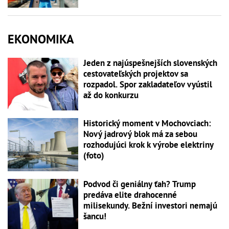
EKONOMIKA
Jeden z najúspešnejších slovenských
cestovateľských projektov sa
rozpadol. Spor zakladateľov vyústil
až do konkurzu
Historický moment v Mochovciach:
Nový jadrový blok má za sebou
rozhodujúci krok k výrobe elektriny
(foto)
Podvod či geniálny ťah? Trump
predáva elite drahocenné
milisekundy. Bežní investori nemajú
šancu!