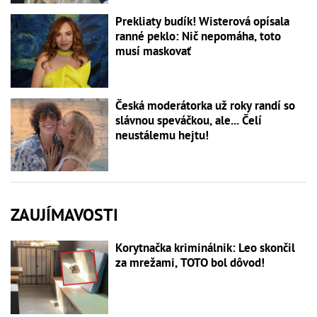
Prekliaty budík! Wisterová opísala
ranné peklo: Nič nepomáha, toto
musí maskovať
Česká moderátorka už roky randí so
slávnou speváčkou, ale... Čelí
neustálemu hejtu!
ZAUJÍMAVOSTI
Korytnačka kriminálnik: Leo skončil
za mrežami, TOTO bol dôvod!