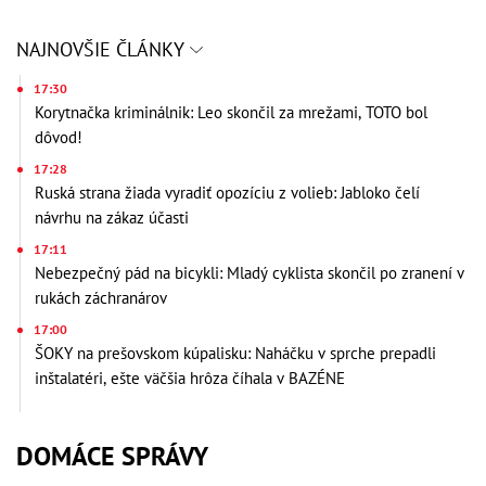
NAJNOVŠIE ČLÁNKY
17:30
Korytnačka kriminálnik: Leo skončil za mrežami, TOTO bol
dôvod!
17:28
Ruská strana žiada vyradiť opozíciu z volieb: Jabloko čelí
návrhu na zákaz účasti
17:11
Nebezpečný pád na bicykli: Mladý cyklista skončil po zranení v
rukách záchranárov
17:00
ŠOKY na prešovskom kúpalisku: Naháčku v sprche prepadli
inštalatéri, ešte väčšia hrôza číhala v BAZÉNE
DOMÁCE SPRÁVY