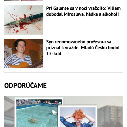
Pri Galante sa v noci vraždilo: Viliam
dobodal Miroslava, hádka a alkohol!
Syn renomovaného profesora sa
priznal k vražde: Mladú Češku bodol
15-krát
ODPORÚČAME