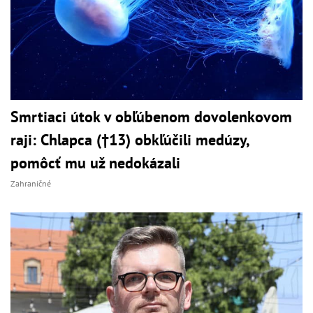
Smrtiaci útok v obľúbenom dovolenkovom
raji: Chlapca (†13) obkľúčili medúzy,
pomôcť mu už nedokázali
Zahraničné