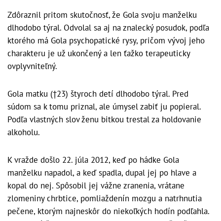
Zdôraznil pritom skutočnosť, že Gola svoju manželku
dlhodobo týral. Odvolal sa aj na znalecký posudok, podľa
ktorého má Gola psychopatické rysy, pričom vývoj jeho
charakteru je už ukončený a len ťažko terapeuticky
ovplyvniteľný.
Gola matku (†23) štyroch detí dlhodobo týral. Pred
súdom sa k tomu priznal, ale úmysel zabiť ju popieral.
Podľa vlastných slov ženu bitkou trestal za holdovanie
alkoholu.
K vražde došlo 22. júla 2012, keď po hádke Gola
manželku napadol, a keď spadla, dupal jej po hlave a
kopal do nej. Spôsobil jej vážne zranenia, vrátane
zlomeniny chrbtice, pomliaždenín mozgu a natrhnutia
pečene, ktorým najneskôr do niekoľkých hodín podľahla.