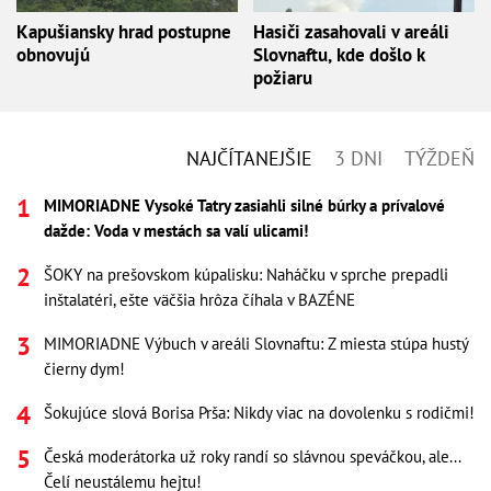
Kapušiansky hrad postupne
Hasiči zasahovali v areáli
obnovujú
Slovnaftu, kde došlo k
požiaru
NAJČÍTANEJŠIE
3 DNI
TÝŽDEŇ
MIMORIADNE Vysoké Tatry zasiahli silné búrky a prívalové
dažde: Voda v mestách sa valí ulicami!
ŠOKY na prešovskom kúpalisku: Naháčku v sprche prepadli
inštalatéri, ešte väčšia hrôza číhala v BAZÉNE
MIMORIADNE Výbuch v areáli Slovnaftu: Z miesta stúpa hustý
čierny dym!
Šokujúce slová Borisa Prša: Nikdy viac na dovolenku s rodičmi!
Česká moderátorka už roky randí so slávnou speváčkou, ale...
Čelí neustálemu hejtu!