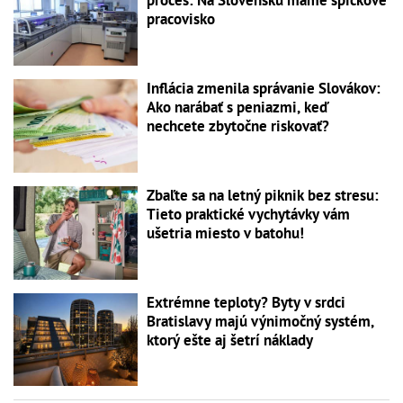
proces: Na Slovensku máme špičkové
pracovisko
Inflácia zmenila správanie Slovákov:
Ako narábať s peniazmi, keď
nechcete zbytočne riskovať?
Zbaľte sa na letný piknik bez stresu:
Tieto praktické vychytávky vám
ušetria miesto v batohu!
Extrémne teploty? Byty v srdci
Bratislavy majú výnimočný systém,
ktorý ešte aj šetrí náklady