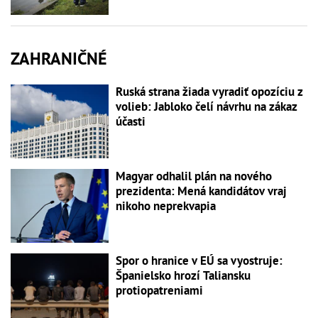
ZAHRANIČNÉ
Ruská strana žiada vyradiť opozíciu z
volieb: Jabloko čelí návrhu na zákaz
účasti
Magyar odhalil plán na nového
prezidenta: Mená kandidátov vraj
nikoho neprekvapia
Spor o hranice v EÚ sa vyostruje:
Španielsko hrozí Taliansku
protiopatreniami