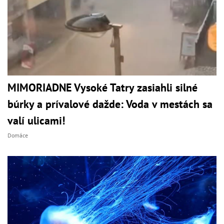
MIMORIADNE Vysoké Tatry zasiahli silné
búrky a prívalové dažde: Voda v mestách sa
valí ulicami!
Domáce