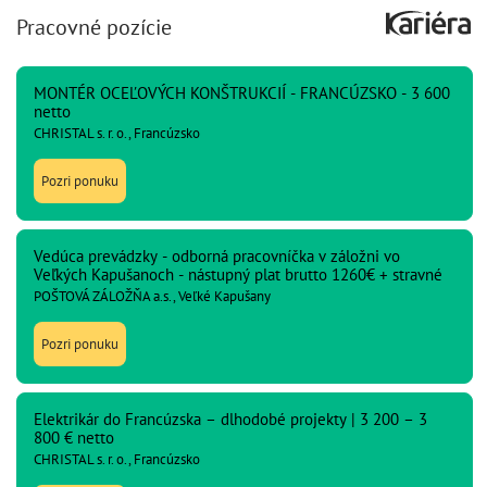
Pracovné pozície
MONTÉR OCEĽOVÝCH KONŠTRUKCIÍ - FRANCÚZSKO - 3 600
netto
CHRISTAL s. r. o., Francúzsko
Pozri ponuku
Vedúca prevádzky - odborná pracovníčka v záložni vo
Veľkých Kapušanoch - nástupný plat brutto 1260€ + stravné
POŠTOVÁ ZÁLOŽŇA a.s., Veľké Kapušany
Pozri ponuku
Elektrikár do Francúzska – dlhodobé projekty | 3 200 – 3
800 € netto
CHRISTAL s. r. o., Francúzsko