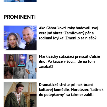
PROMINENTI
Ako Gáboríkovci roky budovali svoj
verejný obraz: Zamilovaný pár a
rodinná idylka! Zmenilo sa niečo?
Markizácky súťažiaci prerazil ďalšie
dno: Po kauze v šou... Ide na tom
zarábať!
Dramatické chvíle pri nakrúcaní
kultovej komédie: Horolezec "tatínek
do polepšovny" sa takmer zabil!