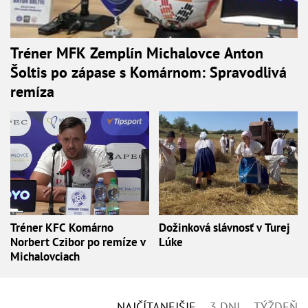
Tréner MFK Zemplín Michalovce Anton
Šoltis po zápase s Komárnom: Spravodlivá
remíza
Tréner KFC Komárno
Dožinková slávnosť v Turej
Norbert Czibor po remíze v
Lúke
Michalovciach
NAJČÍTANEJŠIE
3 DNI
TÝŽDEŇ