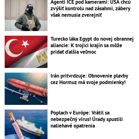
Agenti ICE pod kamerami: USA chcú
zvýšiť kontrolu nad zásahmi, zábery
však nemusia zverejniť
Turecko láka Egypt do novej obrannej
aliancie: K trojici krajín sa môže
pridať ďalšia veľmoc
Irán pritvrdzuje: Obnovenie plavby
cez Hormuz má svoje podmienky!
Poplach v Európe: Vrátil sa
nebezpečný vírus! Úrady spustili
naliehavé opatrenia