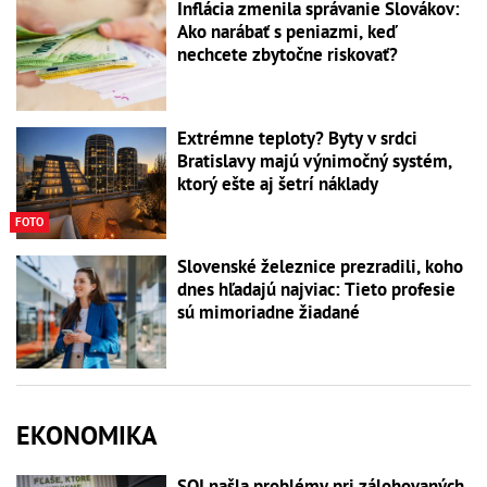
Inflácia zmenila správanie Slovákov:
Ako narábať s peniazmi, keď
nechcete zbytočne riskovať?
Extrémne teploty? Byty v srdci
Bratislavy majú výnimočný systém,
ktorý ešte aj šetrí náklady
FOTO
Slovenské železnice prezradili, koho
dnes hľadajú najviac: Tieto profesie
sú mimoriadne žiadané
EKONOMIKA
SOI našla problémy pri zálohovaných