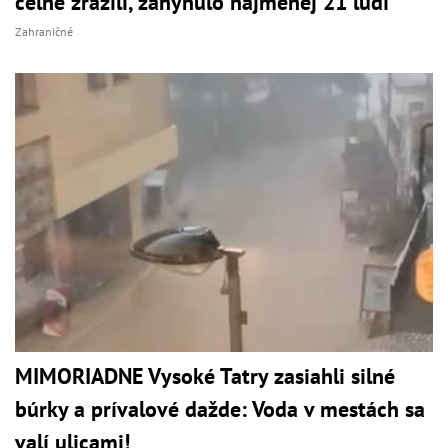
čelne zrazili, zahynulo najmenej 21 ľudí
Zahraničné
MIMORIADNE Vysoké Tatry zasiahli silné
búrky a prívalové dažde: Voda v mestách sa
valí ulicami!