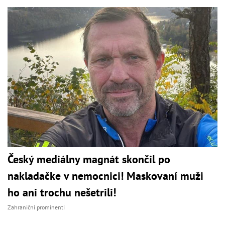
Český mediálny magnát skončil po
nakladačke v nemocnici! Maskovaní muži
ho ani trochu nešetrili!
Zahraniční prominenti