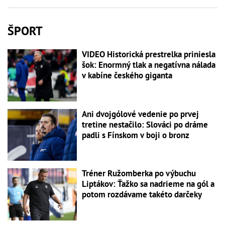
ŠPORT
VIDEO Historická prestrelka priniesla
šok: Enormný tlak a negatívna nálada
v kabíne českého giganta
Ani dvojgólové vedenie po prvej
tretine nestačilo: Slováci po dráme
padli s Fínskom v boji o bronz
Tréner Ružomberka po výbuchu
Liptákov: Ťažko sa nadrieme na gól a
potom rozdávame takéto darčeky