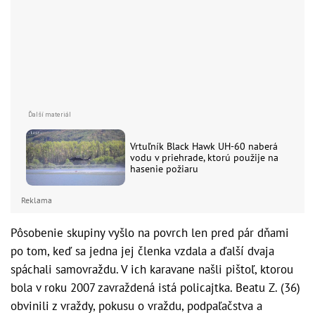
Vrtuľník Black Hawk UH-60 naberá
vodu v priehrade, ktorú použije na
hasenie požiaru
Reklama
Pôsobenie skupiny vyšlo na povrch len pred pár dňami
po tom, keď sa jedna jej členka vzdala a ďalší dvaja
spáchali samovraždu. V ich karavane našli pištoľ, ktorou
bola v roku 2007 zavraždená istá policajtka. Beatu Z. (36)
obvinili z vraždy, pokusu o vraždu, podpaľačstva a