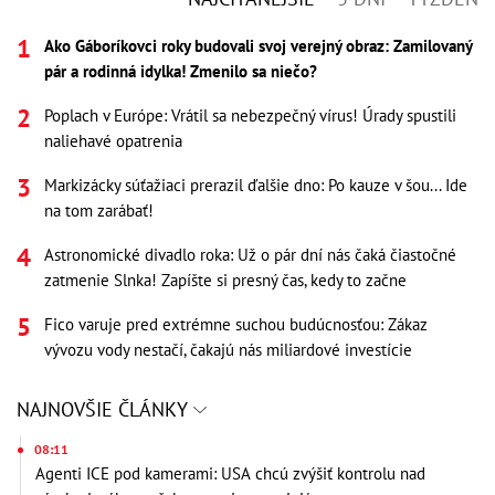
Ako Gáboríkovci roky budovali svoj verejný obraz: Zamilovaný
pár a rodinná idylka! Zmenilo sa niečo?
Poplach v Európe: Vrátil sa nebezpečný vírus! Úrady spustili
naliehavé opatrenia
Markizácky súťažiaci prerazil ďalšie dno: Po kauze v šou... Ide
na tom zarábať!
Astronomické divadlo roka: Už o pár dní nás čaká čiastočné
zatmenie Slnka! Zapíšte si presný čas, kedy to začne
Fico varuje pred extrémne suchou budúcnosťou: Zákaz
vývozu vody nestačí, čakajú nás miliardové investície
NAJNOVŠIE ČLÁNKY
08:11
Agenti ICE pod kamerami: USA chcú zvýšiť kontrolu nad