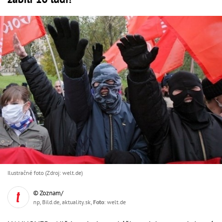
Ilustračné foto (Zdroj: welt.de)
© Zoznam/
np, Bild.de, aktuality.sk,
Foto
: welt.de