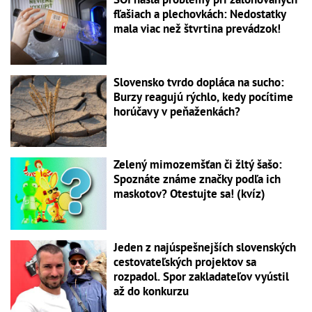
fľašiach a plechovkách: Nedostatky
mala viac než štvrtina prevádzok!
Slovensko tvrdo dopláca na sucho:
Burzy reagujú rýchlo, kedy pocítime
horúčavy v peňaženkách?
Zelený mimozemšťan či žltý šašo:
Spoznáte známe značky podľa ich
maskotov? Otestujte sa! (kvíz)
Jeden z najúspešnejších slovenských
cestovateľských projektov sa
rozpadol. Spor zakladateľov vyústil
až do konkurzu