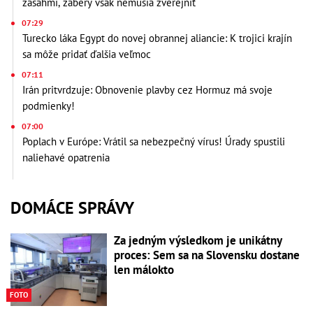
zásahmi, zábery však nemusia zverejniť
07:29
Turecko láka Egypt do novej obrannej aliancie: K trojici krajín
sa môže pridať ďalšia veľmoc
07:11
Irán pritvrdzuje: Obnovenie plavby cez Hormuz má svoje
podmienky!
07:00
Poplach v Európe: Vrátil sa nebezpečný vírus! Úrady spustili
naliehavé opatrenia
DOMÁCE SPRÁVY
Za jedným výsledkom je unikátny
proces: Sem sa na Slovensku dostane
len málokto
FOTO