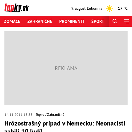
17 °C
9. august
,
Ľubomíra
DOMÁCE
ZAHRANIČNÉ
PROMINENTI
ŠPORT
ZAUJÍMAV
14.11.2011 15:55
Topky
Zahraničné
Hrôzostrašný prípad v Nemecku: Neonacisti
zabili 10 ľudí!