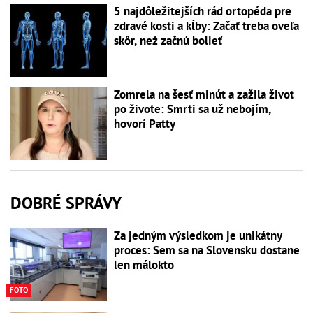
5 najdôležitejších rád ortopéda pre
zdravé kosti a kĺby: Začať treba oveľa
skôr, než začnú bolieť
Zomrela na šesť minút a zažila život
po živote: Smrti sa už nebojím,
hovorí Patty
DOBRÉ SPRÁVY
Za jedným výsledkom je unikátny
proces: Sem sa na Slovensku dostane
len málokto
FOTO