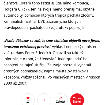
členstva. Okrem toho zatkli aj údajného komplica,
Holgera G. (37). Ten na svoje meno prenajímal obytné
automobily, pomocou ktorých trojica páchala zločiny.
Kriminalisti našli aj DVD záznamy, na ktorých
pravdepodobní páchatelia svoje útoky popisujú.
„Podľa dôkazov sa zdá, že sme skutočne objavili novú formu
terorizmu extrémnej pravice,“
vyhlásil nemecký minister
vnútra Hans-Peter Friedrich. Objavili sa taktiež
informácie o tom, že členovia "Undergroundu" boli
napojení na tajnú službu. Za svoje obete si vyberali
drobných podnikateľov, najmä majiteľov stánkov s
kebabom. Vraždy spáchali vo viacerých mestách v rokoch
2000 až 2007.
Tip na
17
Zdieľať
článok