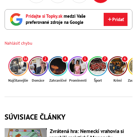
Pridajte si Topky.sk
medzi Vaše
Pridať
preferované zdroje na Google
Nahlásiť chybu
16
2
4
1
7
6
Najčítanejšie
Domáce
Zahraničné
Prominenti
Šport
Krimi
Zaují
SÚVISIACE ČLÁNKY
Zvrátená hra: Nemeckí vrahovia si