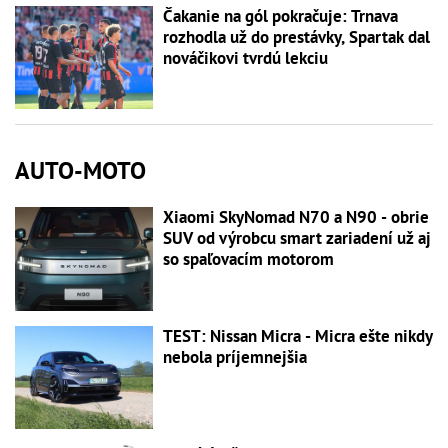
Čakanie na gól pokračuje: Trnava
rozhodla už do prestávky, Spartak dal
nováčikovi tvrdú lekciu
AUTO-MOTO
Xiaomi SkyNomad N70 a N90 - obrie
SUV od výrobcu smart zariadení už aj
so spaľovacím motorom
TEST: Nissan Micra - Micra ešte nikdy
nebola príjemnejšia