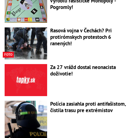
vyrobili rasistické Monopoly -
Pogromly!
Rasová vojna v Čechách? Pri
protirómskych protestoch 6
ranených!
FOTO
Za 27 vrážd dostal neonacista
doživotie!
Polícia zasiahla proti antifašistom,
čistila trasu pre extrémistov