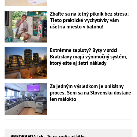
Zbaľte sa na letný piknik bez stresu:
Tieto praktické vychytávky vám
ušetria miesto v batohu!
Extrémne teploty? Byty v srdci
Bratislavy majú výnimočný systém,
ktorý ešte aj šetrí náklady
Za jedným výsledkom je unikátny
proces: Sem sa na Slovensku dostane
len málokto
PREDPREDAJ
.sk - Tu sa rodia zážitky