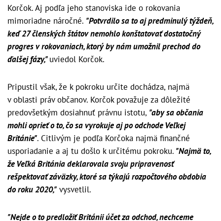
Korčok. Aj podľa jeho stanoviska ide o rokovania
mimoriadne náročné.
"Potvrdilo sa to aj predminulý týždeň,
keď 27 členských štátov nemohlo konštatovať dostatočný
progres v rokovaniach, ktorý by nám umožnil prechod do
ďalšej fázy,"
uviedol Korčok.
Pripustil však, že k pokroku určite dochádza, najmä
v oblasti práv občanov. Korčok považuje za dôležité
predovšetkým dosiahnuť právnu istotu,
"aby sa občania
mohli oprieť o to, čo sa vyrokuje aj po odchode Veľkej
Británie"
. Citlivým je podľa Korčoka najmä finančné
usporiadanie a aj tu došlo k určitému pokroku.
"Najmä to,
že Veľká Británia deklarovala svoju pripravenosť
rešpektovať záväzky, ktoré sa týkajú rozpočtového obdobia
do roku 2020,"
vysvetlil.
"Nejde o to predložiť Británii účet za odchod, nechceme