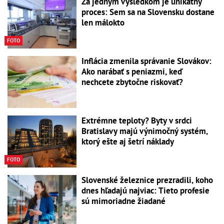
Za jedným výsledkom je unikátny
proces: Sem sa na Slovensku dostane
len málokto
FOTO
Inflácia zmenila správanie Slovákov:
Ako narábať s peniazmi, keď
nechcete zbytočne riskovať?
Extrémne teploty? Byty v srdci
Bratislavy majú výnimočný systém,
ktorý ešte aj šetrí náklady
FOTO
Slovenské železnice prezradili, koho
dnes hľadajú najviac: Tieto profesie
sú mimoriadne žiadané