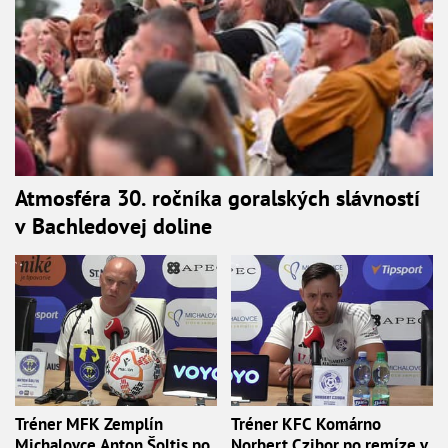
Atmosféra 30. ročníka goralských slávností
v Bachledovej doline
Tréner MFK Zemplín
Tréner KFC Komárno
Michalovce Anton Šoltis po
Norbert Czibor po remíze v