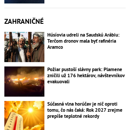
ZAHRANIČNÉ
Húsíovia udreli na Saudskú Arábiu:
Terčom dronov mala byť rafinéria
Aramco
Požiar pustoší slávny park: Plamene
zničili už 176 hektárov, návštevníkov
evakuovali
Súčasná vlna horúčav je nič oproti
tomu, čo nás čaká: Rok 2027 zrejme
prepíše teplotné rekordy