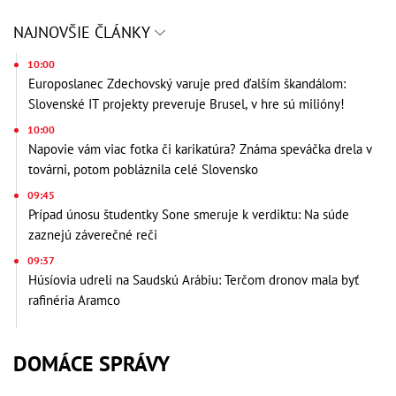
NAJNOVŠIE ČLÁNKY
10:00
Europoslanec Zdechovský varuje pred ďalším škandálom:
Slovenské IT projekty preveruje Brusel, v hre sú milióny!
10:00
Napovie vám viac fotka či karikatúra? Známa speváčka drela v
továrni, potom pobláznila celé Slovensko
09:45
Prípad únosu študentky Sone smeruje k verdiktu: Na súde
zaznejú záverečné reči
09:37
Húsíovia udreli na Saudskú Arábiu: Terčom dronov mala byť
rafinéria Aramco
DOMÁCE SPRÁVY