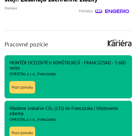
Domáce
Pracovné pozície
MONTÉR OCEĽOVÝCH KONŠTRUKCIÍ - FRANCÚZSKO - 3 600
netto
CHRISTAL s. r. o., Francúzsko
Pozri ponuku
Hľadáme zváračov CO₂ (135) do Francúzska | Ubytovanie
zdarma
CHRISTAL s. r. o., Francúzsko
Pozri ponuku