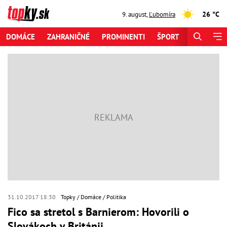
26 °C
9. august
,
Ľubomíra
DOMÁCE
ZAHRANIČNÉ
PROMINENTI
ŠPORT
ZAUJÍMAV
31.10.2017 18:30
Topky
Domáce
Politika
Fico sa stretol s Barnierom: Hovorili o
Slovákoch v Británii