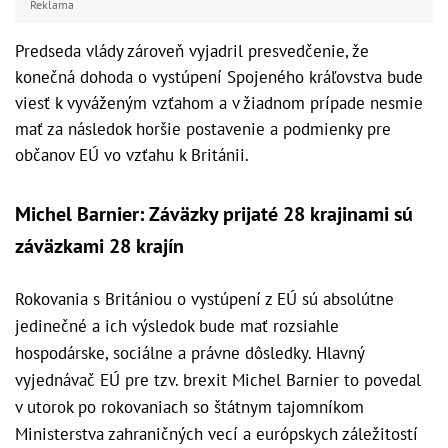
Reklama
Predseda vlády zároveň vyjadril presvedčenie, že
konečná dohoda o vystúpení Spojeného kráľovstva bude
viesť k vyváženým vzťahom a v žiadnom prípade nesmie
mať za následok horšie postavenie a podmienky pre
občanov EÚ vo vzťahu k Británii.
Michel Barnier: Záväzky prijaté 28 krajinami sú
záväzkami 28 krajín
Rokovania s Britániou o vystúpení z EÚ sú absolútne
jedinečné a ich výsledok bude mať rozsiahle
hospodárske, sociálne a právne dôsledky. Hlavný
vyjednávač EÚ pre tzv. brexit Michel Barnier to povedal
v utorok po rokovaniach so štátnym tajomníkom
Ministerstva zahraničných vecí a európskych záležitostí