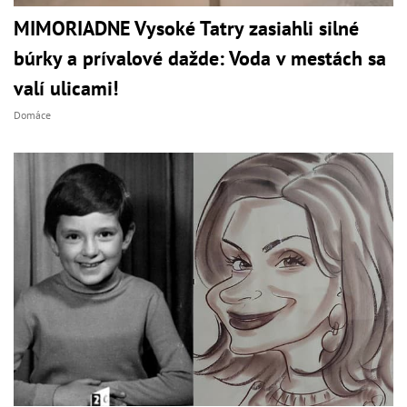
MIMORIADNE Vysoké Tatry zasiahli silné
búrky a prívalové dažde: Voda v mestách sa
valí ulicami!
Domáce