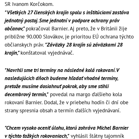
SR Ivanom Korčokom.
"Všetkých 27 členských krajín spolu s inštitúciami zastáva
jednotný postoj. Sme jednotní v podpore ochrany práv
občanov,"
pokračoval Barnier. Aj preto, že v Británii žije
približne 90.000 Slovákov, je prioritou EÚ ochrana týchto
občianskych práv.
"Záväzky 28 krajín sú záväzkami 28
krajín,"
konštatoval vyjednávač.
"Navrhli sme tri termíny na následné kolá rokovaní. V
nasledujúcich dňoch budeme hľadať vhodné termíny,
pretože musíme dosiahnuť pokrok, aby sme stihli
decembrový termín,"
povedal na margo ďalšieho kola
rokovaní Barnier. Dodal, že v priebehu hodín či dní obe
strany spresnia obsah a termín ďalších vyjednávaní.
"Chcem vysoko oceniť úlohu, ktorú zohráva Michel Barnier
v týchto ťažkých rokovaniach,"
vyhlásil štátny tajomník