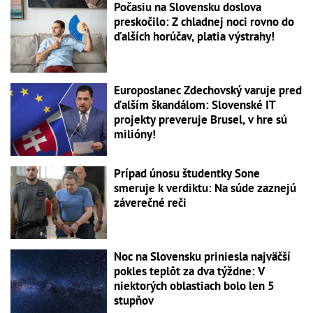
Počasiu na Slovensku doslova
preskočilo: Z chladnej noci rovno do
ďalších horúčav, platia výstrahy!
Europoslanec Zdechovský varuje pred
ďalším škandálom: Slovenské IT
projekty preveruje Brusel, v hre sú
milióny!
Prípad únosu študentky Sone
smeruje k verdiktu: Na súde zaznejú
záverečné reči
Noc na Slovensku priniesla najväčší
pokles teplôt za dva týždne: V
niektorých oblastiach bolo len 5
stupňov