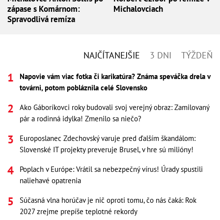
zápase s Komárnom:
Michalovciach
Spravodlivá remíza
NAJČÍTANEJŠIE
3 DNI
TÝŽDEŇ
Napovie vám viac fotka či karikatúra? Známa speváčka drela v
továrni, potom pobláznila celé Slovensko
Ako Gáboríkovci roky budovali svoj verejný obraz: Zamilovaný
pár a rodinná idylka! Zmenilo sa niečo?
Europoslanec Zdechovský varuje pred ďalším škandálom:
Slovenské IT projekty preveruje Brusel, v hre sú milióny!
Poplach v Európe: Vrátil sa nebezpečný vírus! Úrady spustili
naliehavé opatrenia
Súčasná vlna horúčav je nič oproti tomu, čo nás čaká: Rok
2027 zrejme prepíše teplotné rekordy