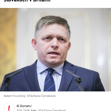
Robert Fico (Zdroj: SITA/Diana Černáková)
© Zoznam/
SITA, TASR,
Foto
: SITA/Diana Černáková