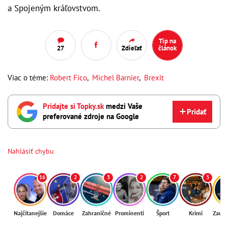
a Spojeným kráľovstvom.
Tip na
27
Zdieľať
článok
Viac o téme:
Robert Fico
,
Michel Barnier
,
Brexit
Pridajte si Topky.sk
medzi Vaše
Pridať
preferované zdroje na Google
Nahlásiť chybu
16
2
3
2
7
3
Najčítanejšie
Domáce
Zahraničné
Prominenti
Šport
Krimi
Zaují