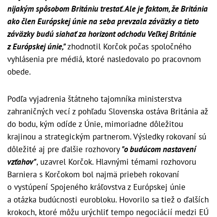
nijakým spôsobom Britániu trestať. Ale je faktom, že Británia
ako člen Európskej únie na seba prevzala záväzky a tieto
záväzky budú siahať za horizont odchodu Veľkej Británie
z Európskej únie,"
zhodnotil Korčok počas spoločného
vyhlásenia pre médiá, ktoré nasledovalo po pracovnom
obede.
Podľa vyjadrenia štátneho tajomníka ministerstva
zahraničných vecí z pohľadu Slovenska ostáva Británia až
do bodu, kým odíde z Únie, mimoriadne dôležitou
krajinou a strategickým partnerom. Výsledky rokovaní sú
dôležité aj pre ďalšie rozhovory
"o budúcom nastavení
vzťahov"
, uzavrel Korčok. Hlavnými témami rozhovoru
Barniera s Korčokom bol najmä priebeh rokovaní
o vystúpení Spojeného kráľovstva z Európskej únie
a otázka budúcnosti eurobloku. Hovorilo sa tiež o ďalších
krokoch, ktoré môžu urýchliť tempo negociácií medzi EÚ