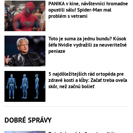
PANIKA v kine, návštevníci hromadne
opustili sálu! Spider-Man mal
problém s vetrami
Toto je suma za jednu bundu? Kúsok
šéfa Nvidie vydražili za neuveriteľné
peniaze
5 najdôležitejších rád ortopéda pre
zdravé kosti a kĺby: Začať treba oveľa
skôr, než začnú bolieť
DOBRÉ SPRÁVY