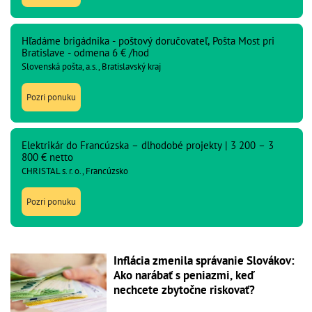
Hľadáme brigádnika - poštový doručovateľ, Pošta Most pri
Bratislave - odmena 6 € /hod
Slovenská pošta, a.s., Bratislavský kraj
Pozri ponuku
Elektrikár do Francúzska – dlhodobé projekty | 3 200 – 3
800 € netto
CHRISTAL s. r. o., Francúzsko
Pozri ponuku
Inflácia zmenila správanie Slovákov:
Ako narábať s peniazmi, keď
nechcete zbytočne riskovať?