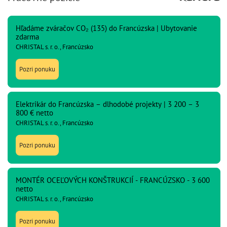
Hľadáme zváračov CO₂ (135) do Francúzska | Ubytovanie
zdarma
CHRISTAL s. r. o., Francúzsko
Pozri ponuku
Elektrikár do Francúzska – dlhodobé projekty | 3 200 – 3
800 € netto
CHRISTAL s. r. o., Francúzsko
Pozri ponuku
MONTÉR OCEĽOVÝCH KONŠTRUKCIÍ - FRANCÚZSKO - 3 600
netto
CHRISTAL s. r. o., Francúzsko
Pozri ponuku