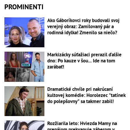
PROMINENTI
Ako Gáboríkovci roky budovali svoj
verejný obraz: Zamilovaný pár a
rodinná idylka! Zmenilo sa niečo?
Markizácky súťažiaci prerazil ďalšie
dno: Po kauze v šou... Ide na tom
zarábať!
Dramatické chvíle pri nakrúcaní
kultovej komédie: Horolezec "tatínek
do polepšovny" sa takmer zabil!
Rozžiarila leto: Hviezda Mamy na
prenájom prekvapuje záberom v