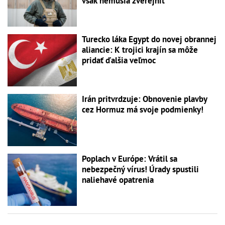
však nemusia zverejniť
Turecko láka Egypt do novej obrannej
aliancie: K trojici krajín sa môže
pridať ďalšia veľmoc
Irán pritvrdzuje: Obnovenie plavby
cez Hormuz má svoje podmienky!
Poplach v Európe: Vrátil sa
nebezpečný vírus! Úrady spustili
naliehavé opatrenia