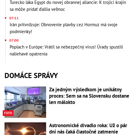
Turecko láka Egypt do novej obrannej aliancie: K trojici krajín
sa môže pridať ďalšia veľmoc
07:11
Irán pritvrdzuje: Obnovenie plavby cez Hormuz má svoje
podmienky!
07:00
Poplach v Európe: Vrátil sa nebezpečný vírus! Úrady spustili
naliehavé opatrenia
DOMÁCE SPRÁVY
Za jedným výsledkom je unikátny
proces: Sem sa na Slovensku dostane
len málokto
FOTO
Astronomické divadlo roka: Už o pár
dní nás čaká čiastočné zatmenie