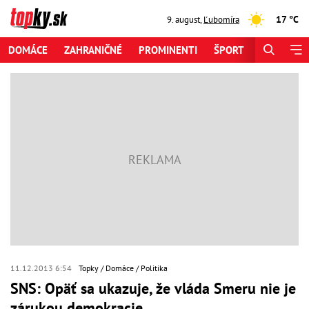
17 °C
9. august
,
Ľubomíra
DOMÁCE
ZAHRANIČNÉ
PROMINENTI
ŠPORT
ZAUJÍMAV
11.12.2013 6:54
Topky
Domáce
Politika
SNS: Opäť sa ukazuje, že vláda Smeru nie je
zárukou demokracie