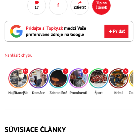
Tip na
17
Zdieľať
článok
Pridajte si Topky.sk
medzi Vaše
Pridať
preferované zdroje na Google
Nahlásiť chybu
16
2
3
2
7
6
Najčítanejšie
Domáce
Zahraničné
Prominenti
Šport
Krimi
Zaují
SÚVISIACE ČLÁNKY