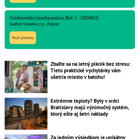
Stavbyvedúci/stavbyvedúca (Ref. č.: 1004802)
Grafton Slovakia s.r.o., Poprad
Pozri ponuku
Zbaľte sa na letný piknik bez stresu:
Tieto praktické vychytávky vám
ušetria miesto v batohu!
Extrémne teploty? Byty v srdci
Bratislavy majú výnimočný systém,
ktorý ešte aj šetrí náklady
Za jedným výsledkom je unikátny