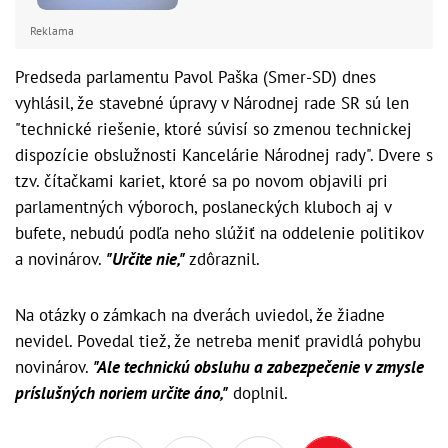
Reklama
Predseda parlamentu Pavol Paška (Smer-SD) dnes
vyhlásil, že stavebné úpravy v Národnej rade SR sú len
"technické riešenie, ktoré súvisí so zmenou technickej
dispozície obslužnosti Kancelárie Národnej rady". Dvere s
tzv. čítačkami kariet, ktoré sa po novom objavili pri
parlamentných výboroch, poslaneckých kluboch aj v
bufete, nebudú podľa neho slúžiť na oddelenie politikov
a novinárov.
"Určite nie,"
zdôraznil.
Na otázky o zámkach na dverách uviedol, že žiadne
nevidel. Povedal tiež, že netreba meniť pravidlá pohybu
novinárov.
"Ale technickú obsluhu a zabezpečenie v zmysle
príslušných noriem určite áno,"
doplnil.