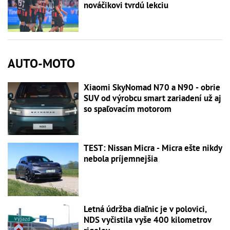
nováčikovi tvrdú lekciu
AUTO-MOTO
Xiaomi SkyNomad N70 a N90 - obrie
SUV od výrobcu smart zariadení už aj
so spaľovacím motorom
TEST: Nissan Micra - Micra ešte nikdy
nebola príjemnejšia
Letná údržba diaľnic je v polovici,
NDS vyčistila vyše 400 kilometrov