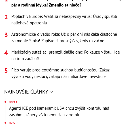
pár a rodinná idylka! Zmenilo sa niečo?
Poplach v Európe: Vrátil sa nebezpečný vírus! Úrady spustili
naliehavé opatrenia
Astronomické divadlo roka: Už o pár dní nás čaká čiastočné
zatmenie Slnka! Zapíšte si presný čas, kedy to začne
Markizácky súťažiaci prerazil ďalšie dno: Po kauze v šou... Ide
na tom zarábať!
Fico varuje pred extrémne suchou budúcnosťou: Zákaz
vývozu vody nestačí, čakajú nás miliardové investície
NAJNOVŠIE ČLÁNKY
08:11
Agenti ICE pod kamerami: USA chcú zvýšiť kontrolu nad
zásahmi, zábery však nemusia zverejniť
07:29