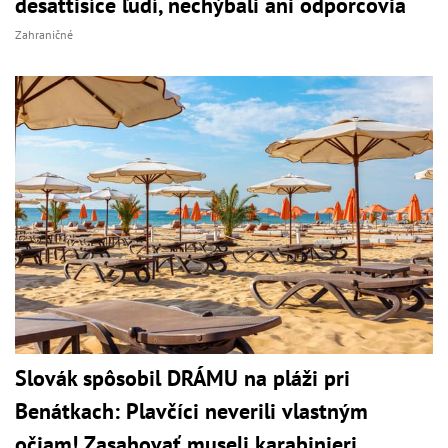
desaťtisíce ľudí, nechýbali ani odporcovia
Zahraničné
Slovák spôsobil DRÁMU na pláži pri
Benátkach: Plavčíci neverili vlastným
očiam! Zasahovať museli karabinieri