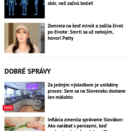
skôr, než začnú bolieť
Zomrela na šesť minút a zažila život
po živote: Smrti sa už nebojím,
hovorí Patty
DOBRÉ SPRÁVY
Za jedným výsledkom je unikátny
proces: Sem sa na Slovensku dostane
len málokto
FOTO
Inflácia zmenila správanie Slovákov:
Ako narábať s peniazmi, keď