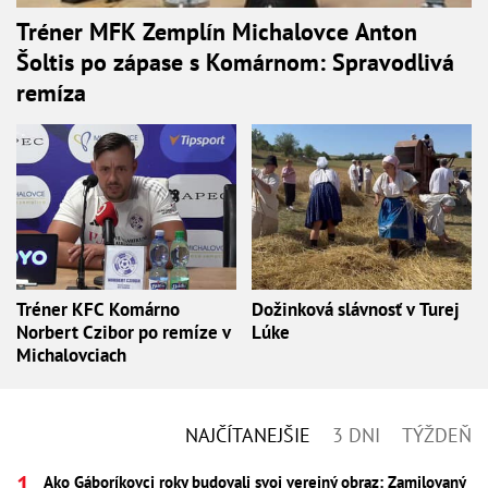
Tréner MFK Zemplín Michalovce Anton
Šoltis po zápase s Komárnom: Spravodlivá
remíza
Tréner KFC Komárno
Dožinková slávnosť v Turej
Norbert Czibor po remíze v
Lúke
Michalovciach
NAJČÍTANEJŠIE
3 DNI
TÝŽDEŇ
Ako Gáboríkovci roky budovali svoj verejný obraz: Zamilovaný