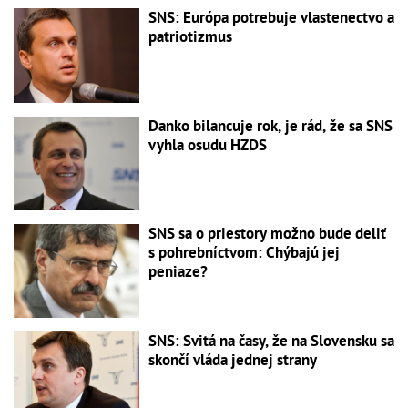
SNS: Európa potrebuje vlastenectvo a
patriotizmus
Danko bilancuje rok, je rád, že sa SNS
vyhla osudu HZDS
SNS sa o priestory možno bude deliť
s pohrebníctvom: Chýbajú jej
peniaze?
SNS: Svitá na časy, že na Slovensku sa
skončí vláda jednej strany