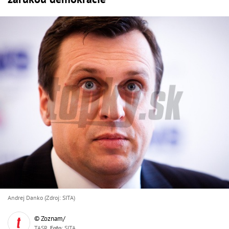
Andrej Danko (Zdroj: SITA)
© Zoznam/
TASR,
Foto
: SITA