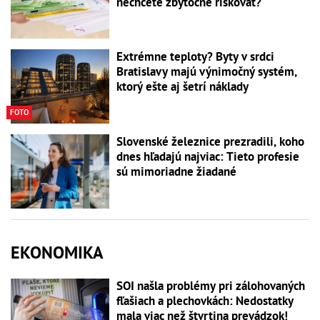
nechcete zbytočne riskovať?
Extrémne teploty? Byty v srdci
Bratislavy majú výnimočný systém,
ktorý ešte aj šetrí náklady
FOTO
Slovenské železnice prezradili, koho
dnes hľadajú najviac: Tieto profesie
sú mimoriadne žiadané
EKONOMIKA
SOI našla problémy pri zálohovaných
fľašiach a plechovkách: Nedostatky
mala viac než štvrtina prevádzok!