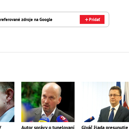
referované zdroje na Google
Pridať
V
Glváč žiada presunutie
Autor správy o tunelovaní