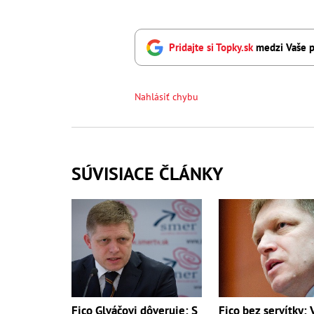
Pridajte si Topky.sk
medzi Vaše p
Nahlásiť chybu
SÚVISIACE ČLÁNKY
Fico Glváčovi dôveruje: S
Fico bez servítky: 