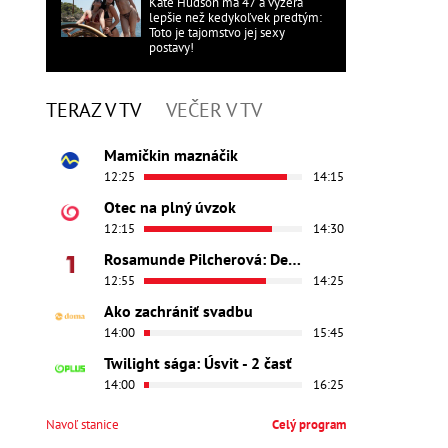
Kate Hudson má 47 a vyzerá
lepšie než kedykoľvek predtým:
Toto je tajomstvo jej sexy
postavy!
TERAZ V TV
VEČER V TV
Mamičkin maznáčik
12:25
14:15
Otec na plný úvzok
12:15
14:30
Rosamunde Pilcherová: Dedičstvo lásky
12:55
14:25
Ako zachrániť svadbu
14:00
15:45
Twilight sága: Úsvit - 2 časť
14:00
16:25
Navoľ stanice
Celý program