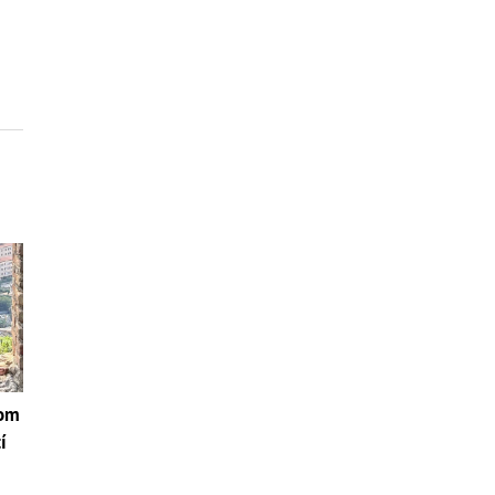
hom
í