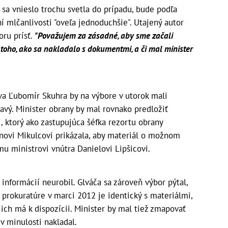
sa vnieslo trochu svetla do prípadu, bude podľa
 mlčanlivosti "oveľa jednoduchšie". Utajený autor
oru prísť.
"Považujem za zásadné, aby sme začali
 toho, ako sa nakladalo s dokumentmi, a či mal minister
va Ľubomír Skuhra by na výbore v utorok mali
avý. Minister obrany by mal rovnako predložiť
, ktorý ako zastupujúca šéfka rezortu obrany
novi Mikulcovi prikázala, aby materiál o možnom
u ministrovi vnútra Danielovi Lipšicovi.
informácií neurobil. Glváča sa zároveň výbor pýtal,
prokuratúre v marci 2012 je identický s materiálmi,
 ich má k dispozícii. Minister by mal tiež zmapovať
v minulosti nakladal.