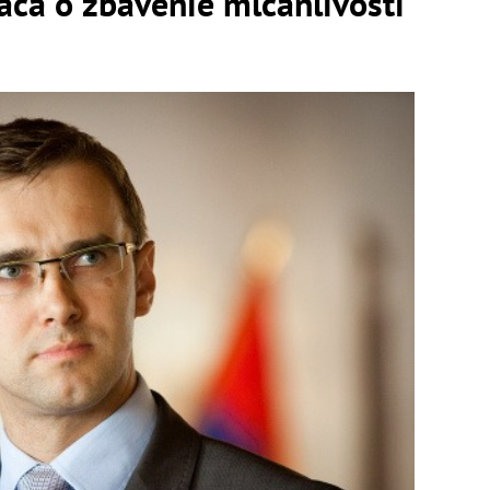
áča o zbavenie mlčanlivosti