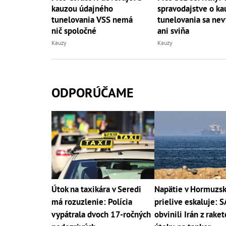
kauzou údajného
spravodajstve o ka
tunelovania VSS nemá
tunelovania sa ne
nič spoločné
ani sviňa
Kauzy
Kauzy
ODPORÚČAME
Útok na taxikára v Seredi
Napätie v Hormuzs
má rozuzlenie: Polícia
prielive eskaluje: 
vypátrala dvoch 17-ročných
obvinili Irán z rake