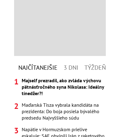
NAJČÍTANEJŠIE
3 DNI
TÝŽDEŇ
Majself prezradil, ako zvláda výchovu
pätnásťročného syna Nikolasa: Ideálny
tínedžer?!
Maďarská Tisza vybrala kandidáta na
prezidenta: Do boja posiela bývalého
predsedu Najvyššieho súdu
Napätie v Hormuzskom prielive
eskaluje: SAE obvinili Irán z raketového