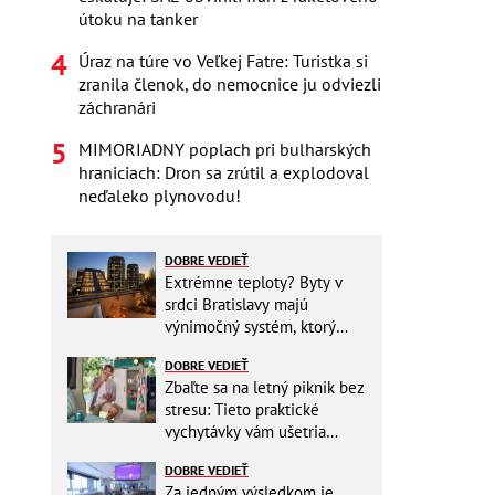
útoku na tanker
Úraz na túre vo Veľkej Fatre: Turistka si
zranila členok, do nemocnice ju odviezli
záchranári
MIMORIADNY poplach pri bulharských
hraniciach: Dron sa zrútil a explodoval
neďaleko plynovodu!
DOBRE VEDIEŤ
Extrémne teploty? Byty v
srdci Bratislavy majú
výnimočný systém, ktorý
ešte aj šetrí náklady
DOBRE VEDIEŤ
Zbaľte sa na letný piknik bez
stresu: Tieto praktické
vychytávky vám ušetria
miesto v batohu!
DOBRE VEDIEŤ
Za jedným výsledkom je