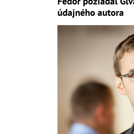
Fedor požiadal Glv
údajného autora