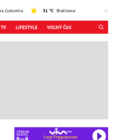
jtra Ľubomíra
31 °C
 TV
LIFESTYLE
VOĽNÝ ČAS
STREAM
NAŽIVO
Lost Frequencies