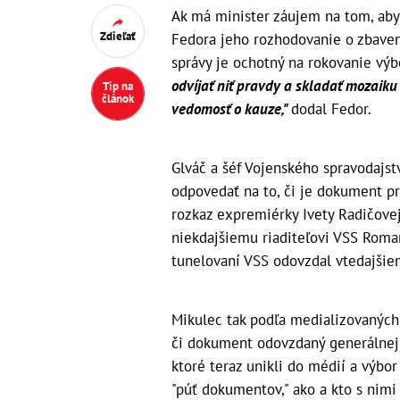
Ak má minister záujem na tom, aby 
Zdieľať
Fedora jeho rozhodovanie o zbavení
správy je ochotný na rokovanie výb
odvíjať niť pravdy a skladať mozaiku
Tip na
článok
vedomosť o kauze,"
dodal Fedor.
Glváč a šéf Vojenského spravodajst
odpovedať na to, či je dokument pr
rozkaz expremiérky Ivety Radičovej
niekdajšiemu riaditeľovi VSS Roma
tunelovaní VSS odovzdal vtedajšiem
Mikulec tak podľa medializovaných 
či dokument odovzdaný generálnej 
ktoré teraz unikli do médií a výbor
"púť dokumentov," ako a kto s nimi 