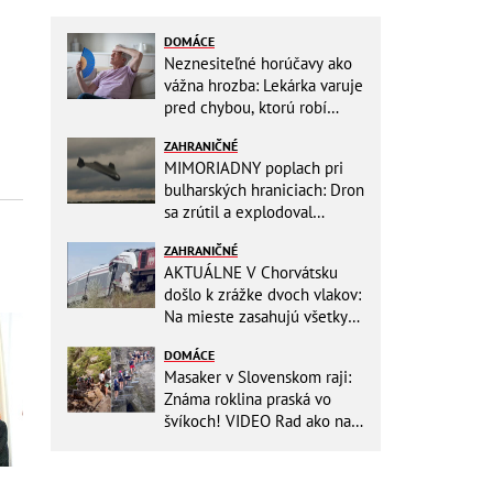
DOMÁCE
Neznesiteľné horúčavy ako
vážna hrozba: Lekárka varuje
pred chybou, ktorú robí
väčšina starších ľudí!
ZAHRANIČNÉ
MIMORIADNY poplach pri
bulharských hraniciach: Dron
sa zrútil a explodoval
neďaleko plynovodu!
ZAHRANIČNÉ
AKTUÁLNE V Chorvátsku
došlo k zrážke dvoch vlakov:
Na mieste zasahujú všetky
záchranné zložky
DOMÁCE
Masaker v Slovenskom raji:
Známa roklina praská vo
švíkoch! VIDEO Rad ako na
banány za socializmu