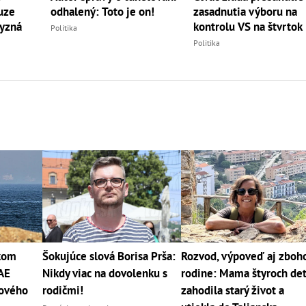
uze
zasadnutia výboru na
odhalený: Toto je on!
vyzná
kontrolu VS na štvrtok
Politika
Politika
kom
Šokujúce slová Borisa Prša:
Rozvod, výpoveď aj zbo
SAE
Nikdy viac na dovolenku s
rodine: Mama štyroch det
tového
rodičmi!
zahodila starý život a