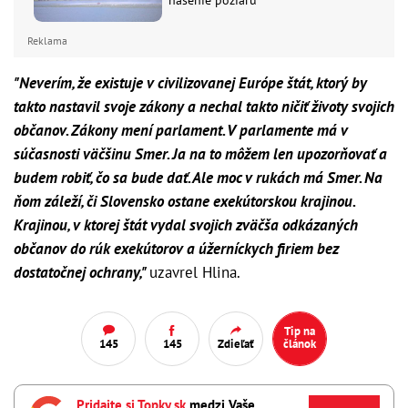
Reklama
"Neverím, že existuje v civilizovanej Európe štát, ktorý by
takto nastavil svoje zákony a nechal takto ničiť životy svojich
občanov. Zákony mení parlament. V parlamente má v
súčasnosti väčšinu Smer. Ja na to môžem len upozorňovať a
budem robiť, čo sa bude dať. Ale moc v rukách má Smer. Na
ňom záleží, či Slovensko ostane exekútorskou krajinou.
Krajinou, v ktorej štát vydal svojich zväčša odkázaných
občanov do rúk exekútorov a úžerníckych firiem bez
dostatočnej ochrany,"
uzavrel Hlina.
Tip na
145
145
Zdieľať
článok
Pridajte si Topky.sk
medzi Vaše