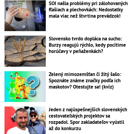
SOI našla problémy pri zálohovaných
fľašiach a plechovkách: Nedostatky
mala viac než štvrtina prevádzok!
Slovensko tvrdo dopláca na sucho:
Burzy reagujú rýchlo, kedy pocítime
horúčavy v peňaženkách?
Zelený mimozemšťan či žltý šašo:
Spoznáte známe značky podľa ich
maskotov? Otestujte sa! (kvíz)
Jeden z najúspešnejších slovenských
cestovateľských projektov sa
rozpadol. Spor zakladateľov vyústil
až do konkurzu