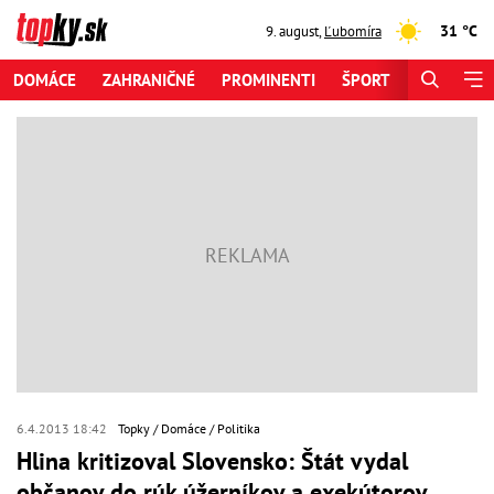
31 °C
9. august
,
Ľubomíra
DOMÁCE
ZAHRANIČNÉ
PROMINENTI
ŠPORT
ZAUJÍMAV
6.4.2013 18:42
Topky
Domáce
Politika
Hlina kritizoval Slovensko: Štát vydal
občanov do rúk úžerníkov a exekútorov