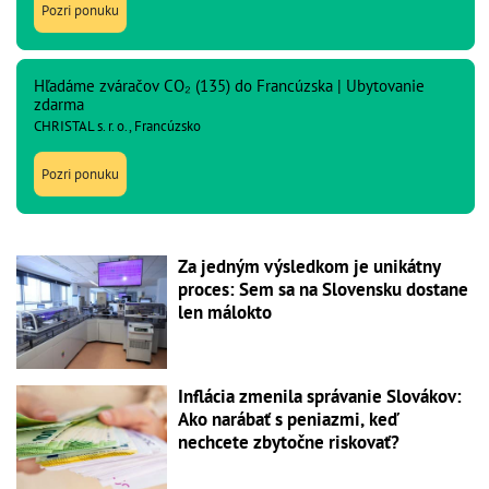
Pozri ponuku
Hľadáme zváračov CO₂ (135) do Francúzska | Ubytovanie
zdarma
CHRISTAL s. r. o., Francúzsko
Pozri ponuku
Za jedným výsledkom je unikátny
proces: Sem sa na Slovensku dostane
len málokto
Inflácia zmenila správanie Slovákov:
Ako narábať s peniazmi, keď
nechcete zbytočne riskovať?