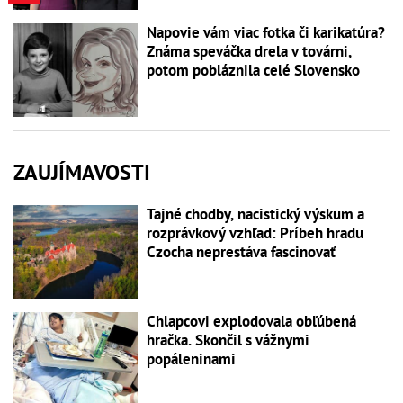
Napovie vám viac fotka či karikatúra?
Známa speváčka drela v továrni,
potom pobláznila celé Slovensko
ZAUJÍMAVOSTI
Tajné chodby, nacistický výskum a
rozprávkový vzhľad: Príbeh hradu
Czocha neprestáva fascinovať
Chlapcovi explodovala obľúbená
hračka. Skončil s vážnymi
popáleninami