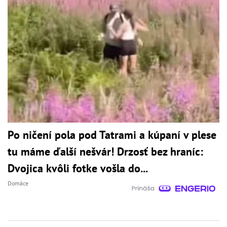
Po ničení pola pod Tatrami a kúpaní v plese
tu máme ďalší nešvár! Drzosť bez hraníc:
Dvojica kvôli fotke vošla do...
Domáce