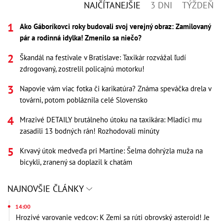
NAJČÍTANEJŠIE
3 DNI
TÝŽDEŇ
Ako Gáboríkovci roky budovali svoj verejný obraz: Zamilovaný
pár a rodinná idylka! Zmenilo sa niečo?
Škandál na festivale v Bratislave: Taxikár rozvážal ľudí
zdrogovaný, zostrelil policajnú motorku!
Napovie vám viac fotka či karikatúra? Známa speváčka drela v
továrni, potom pobláznila celé Slovensko
Mrazivé DETAILY brutálneho útoku na taxikára: Mladíci mu
zasadili 13 bodných rán! Rozhodovali minúty
Krvavý útok medveďa pri Martine: Šelma dohrýzla muža na
bicykli, zranený sa doplazil k chatám
NAJNOVŠIE ČLÁNKY
14:00
Hrozivé varovanie vedcov: K Zemi sa rúti obrovský asteroid! Je