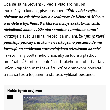
Údajne sa na Slovensku vedie viac ako milión
exekučných konaní, píše poslanec.
"Štát vydal svojich
občanov do rúk úžerníkov a exekútorov. Požičiate si 500 eur
a prídete o byt. Poplatky, ktoré si účtuje exekútor, sú často
niekoľkonásobne vyššie ako samotná vymáhaná suma,"
kritizuje situáciu Hlina. Nepáči sa mu ani, že
"firmy, ktoré
ponúkajú pôžičky s úrokom viac ako jedno percento denne
inzerujú na serióznom spravodajskom televíznom kanále".
Takéto firmy podľa neho chcú, aby sa ľudia s platbou
omeškali. Úžernícke spoločnosti takéhoto druhu tvoria v
iných krajinách mafiánske štruktúry v hlbokom podsvetí,
u nás sa tešia legálnemu statusu, vyhlásil poslanec.
Mohlo by vás zaujímať: