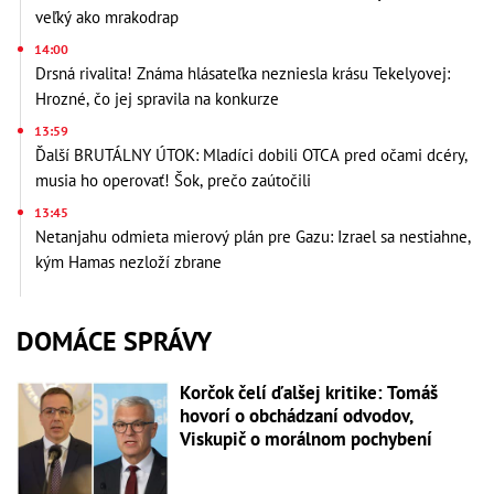
veľký ako mrakodrap
14:00
Drsná rivalita! Známa hlásateľka nezniesla krásu Tekelyovej:
Hrozné, čo jej spravila na konkurze
13:59
Ďalší BRUTÁLNY ÚTOK: Mladíci dobili OTCA pred očami dcéry,
musia ho operovať! Šok, prečo zaútočili
13:45
Netanjahu odmieta mierový plán pre Gazu: Izrael sa nestiahne,
kým Hamas nezloží zbrane
DOMÁCE SPRÁVY
Korčok čelí ďalšej kritike: Tomáš
hovorí o obchádzaní odvodov,
Viskupič o morálnom pochybení