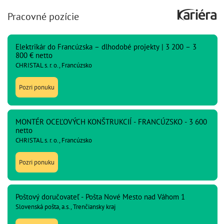
Pracovné pozície
Elektrikár do Francúzska – dlhodobé projekty | 3 200 – 3
800 € netto
CHRISTAL s. r. o., Francúzsko
Pozri ponuku
MONTÉR OCEĽOVÝCH KONŠTRUKCIÍ - FRANCÚZSKO - 3 600
netto
CHRISTAL s. r. o., Francúzsko
Pozri ponuku
Poštový doručovateľ - Pošta Nové Mesto nad Váhom 1
Slovenská pošta, a.s., Trenčiansky kraj