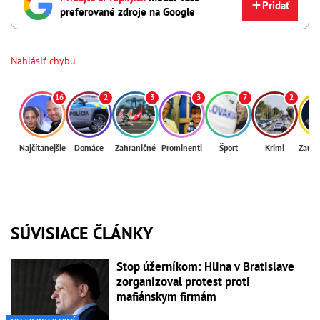
Pridať
preferované zdroje na Google
Nahlásiť chybu
16
2
3
3
7
2
Najčítanejšie
Domáce
Zahraničné
Prominenti
Šport
Krimi
Zaují
SÚVISIACE ČLÁNKY
Stop úžerníkom: Hlina v Bratislave
zorganizoval protest proti
mafiánskym firmám