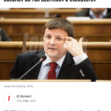
Alojz Hlina (Zdroj: SITA)
© Zoznam/
SITA,
Foto
: SITA