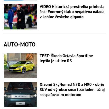
VIDEO Historická prestrelka priniesla
šok: Enormný tlak a negatívna nálada
v kabíne českého giganta
AUTO-MOTO
TEST: Škoda Octavia Sportline -
lepšia je už len RS
Xiaomi SkyNomad N70 a N90 - obrie
SUV od výrobcu smart zariadení už aj
so spaľovacím motorom