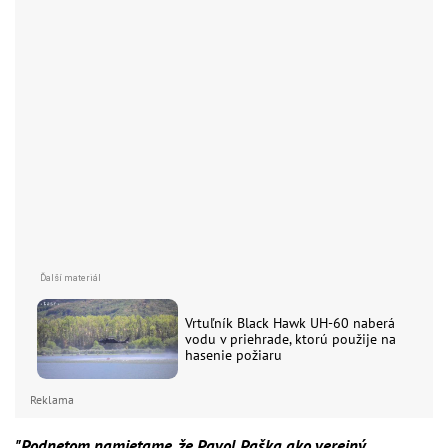
Vrtuľník Black Hawk UH-60 naberá
vodu v priehrade, ktorú použije na
hasenie požiaru
Reklama
"Podnetom namietame, že Pavol Paška ako verejný