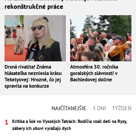
rekonštrukčné práce
Drsná rivalita! Známa
Atmosféra 30. ročníka
hlásateľka nezniesla krásu
goralských slávností v
Tekelyovej: Hrozné, čo jej
Bachledovej doline
spravila na konkurze
NAJČÍTANEJŠIE
3 DNI
TÝŽDEŇ
Kritika a šok vo Vysokých Tatrách: Rodičia vzali deti na Rysy,
zábery ich obuvi vyrážajú dych