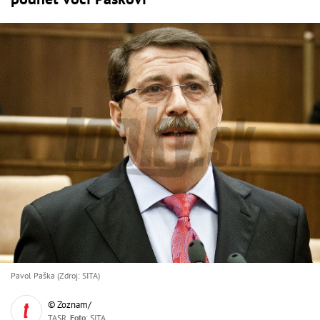
Pavol Paška (Zdroj: SITA)
© Zoznam/
TASR,
Foto
: SITA