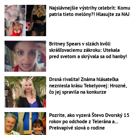
Najslávnejšie výstrihy celebrít: Komu
patria tieto melóny?! Hlasujte za NAJ
Britney Spears v slzách kvôli
skrášľovaciemu zákroku: Utekala
pred svetom a skrývala sa od hanby!
Drsná rivalita! Známa hlásateľka
nezniesla krásu Tekelyovej: Hrozné,
čo jej spravila na konkurze
Pozrite, ako vyzerá Števo Dvorský 15
rokov po odchode z Telerána a...
Prekvapivé slová o rodine