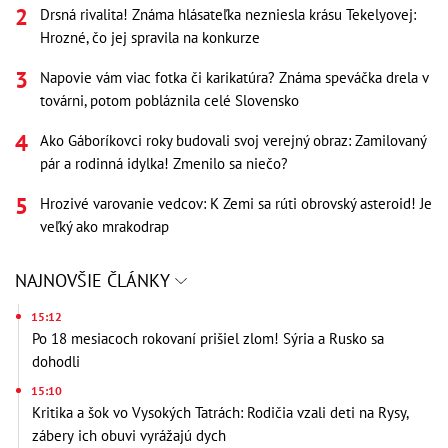
Drsná rivalita! Známa hlásateľka nezniesla krásu Tekelyovej:
Hrozné, čo jej spravila na konkurze
Napovie vám viac fotka či karikatúra? Známa speváčka drela v
továrni, potom pobláznila celé Slovensko
Ako Gáboríkovci roky budovali svoj verejný obraz: Zamilovaný
pár a rodinná idylka! Zmenilo sa niečo?
Hrozivé varovanie vedcov: K Zemi sa rúti obrovský asteroid! Je
veľký ako mrakodrap
NAJNOVŠIE ČLÁNKY
15:12
Po 18 mesiacoch rokovaní prišiel zlom! Sýria a Rusko sa
dohodli
15:10
Kritika a šok vo Vysokých Tatrách: Rodičia vzali deti na Rysy,
zábery ich obuvi vyrážajú dych