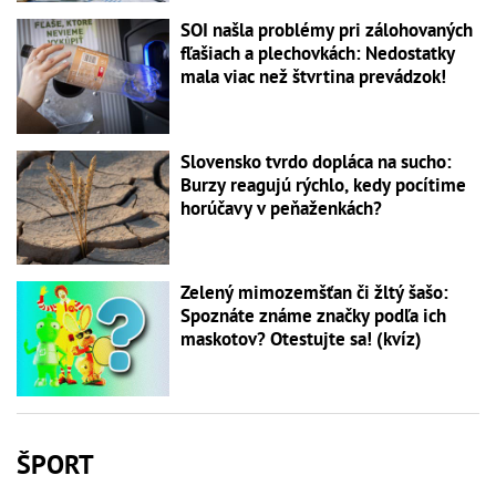
SOI našla problémy pri zálohovaných
fľašiach a plechovkách: Nedostatky
mala viac než štvrtina prevádzok!
Slovensko tvrdo dopláca na sucho:
Burzy reagujú rýchlo, kedy pocítime
horúčavy v peňaženkách?
Zelený mimozemšťan či žltý šašo:
Spoznáte známe značky podľa ich
maskotov? Otestujte sa! (kvíz)
ŠPORT