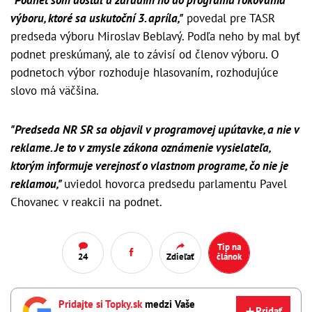
"Podnet som dostal a zaradím ho do programu rokovania
výboru, ktoré sa uskutoční 3. apríla,"
povedal pre TASR
predseda výboru Miroslav Beblavý. Podľa neho by mal byť
podnet preskúmaný, ale to závisí od členov výboru. O
podnetoch výbor rozhoduje hlasovaním, rozhodujúce
slovo má väčšina.
"Predseda NR SR sa objavil v programovej upútavke, a nie v
reklame. Je to v zmysle zákona oznámenie vysielateľa,
ktorým informuje verejnosť o vlastnom programe, čo nie je
reklamou,"
uviedol hovorca predsedu parlamentu Pavel
Chovanec v reakcii na podnet.
Tip na
24
Zdieľať
článok
Pridajte si Topky.sk
medzi Vaše
Pridať