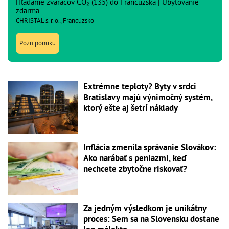
Hľadáme zváračov CO₂ (135) do Francúzska | Ubytovanie
zdarma
CHRISTAL s. r. o., Francúzsko
Pozri ponuku
Extrémne teploty? Byty v srdci
Bratislavy majú výnimočný systém,
ktorý ešte aj šetrí náklady
Inflácia zmenila správanie Slovákov:
Ako narábať s peniazmi, keď
nechcete zbytočne riskovať?
Za jedným výsledkom je unikátny
proces: Sem sa na Slovensku dostane