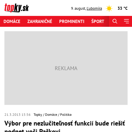
33 °C
9. august
,
Ľubomíra
DOMÁCE
ZAHRANIČNÉ
PROMINENTI
ŠPORT
ZAUJÍMAV
21.3.2013 15:56
Topky
Domáce
Politika
Výbor pre nezlučiteľnosť funkcií bude riešiť
podnet voči Paškovi