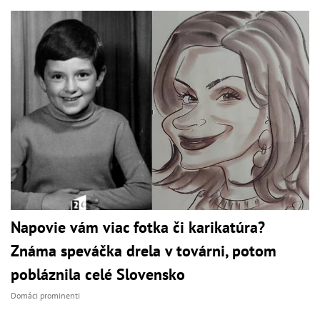
Napovie vám viac fotka či karikatúra?
Známa speváčka drela v továrni, potom
pobláznila celé Slovensko
Domáci prominenti