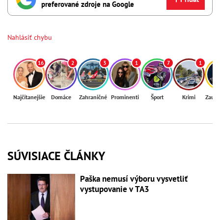
preferované zdroje na Google
Nahlásiť chybu
16
2
3
1
7
1
Najčítanejšie
Domáce
Zahraničné
Prominenti
Šport
Krimi
Zaují
SÚVISIACE ČLÁNKY
Paška nemusí výboru vysvetliť
vystupovanie v TA3