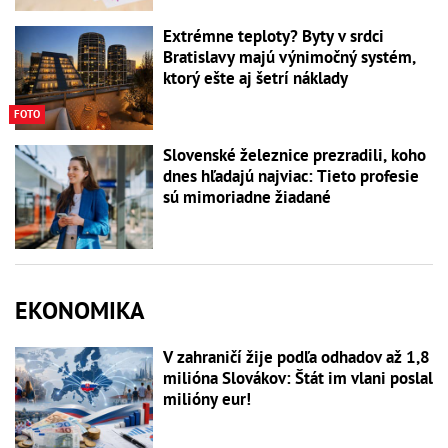
Extrémne teploty? Byty v srdci
Bratislavy majú výnimočný systém,
ktorý ešte aj šetrí náklady
FOTO
Slovenské železnice prezradili, koho
dnes hľadajú najviac: Tieto profesie
sú mimoriadne žiadané
EKONOMIKA
V zahraničí žije podľa odhadov až 1,8
milióna Slovákov: Štát im vlani poslal
milióny eur!