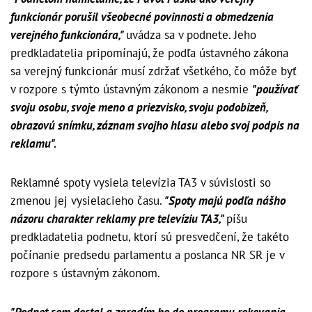
funkcionár porušil všeobecné povinnosti a obmedzenia
verejného funkcionára,"
uvádza sa v podnete. Jeho
predkladatelia pripomínajú, že podľa ústavného zákona
sa verejný funkcionár musí zdržať všetkého, čo môže byť
v rozpore s týmto ústavným zákonom a nesmie
"používať
svoju osobu, svoje meno a priezvisko, svoju podobizeň,
obrazovú snímku, záznam svojho hlasu alebo svoj podpis na
reklamu".
Reklamné spoty vysiela televízia TA3 v súvislosti so
zmenou jej vysielacieho času.
"Spoty majú podľa nášho
názoru charakter reklamy pre televíziu TA3,"
píšu
predkladatelia podnetu, ktorí sú presvedčení, že takéto
počínanie predsedu parlamentu a poslanca NR SR je v
rozpore s ústavným zákonom.