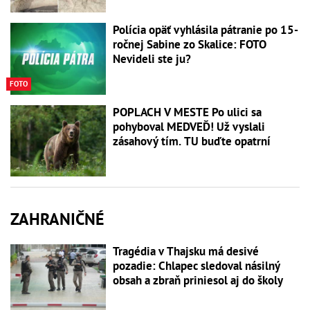
Polícia opäť vyhlásila pátranie po 15-
ročnej Sabine zo Skalice: FOTO
Nevideli ste ju?
FOTO
POPLACH V MESTE Po ulici sa
pohyboval MEDVEĎ! Už vyslali
zásahový tím. TU buďte opatrní
ZAHRANIČNÉ
Tragédia v Thajsku má desivé
pozadie: Chlapec sledoval násilný
obsah a zbraň priniesol aj do školy