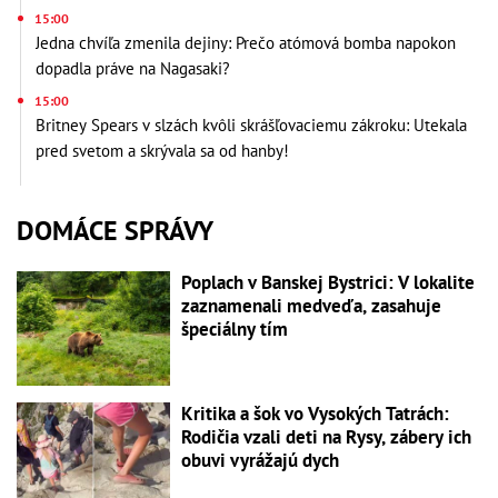
15:00
Jedna chvíľa zmenila dejiny: Prečo atómová bomba napokon
dopadla práve na Nagasaki?
15:00
Britney Spears v slzách kvôli skrášľovaciemu zákroku: Utekala
pred svetom a skrývala sa od hanby!
DOMÁCE SPRÁVY
Poplach v Banskej Bystrici: V lokalite
zaznamenali medveďa, zasahuje
špeciálny tím
Kritika a šok vo Vysokých Tatrách:
Rodičia vzali deti na Rysy, zábery ich
obuvi vyrážajú dych