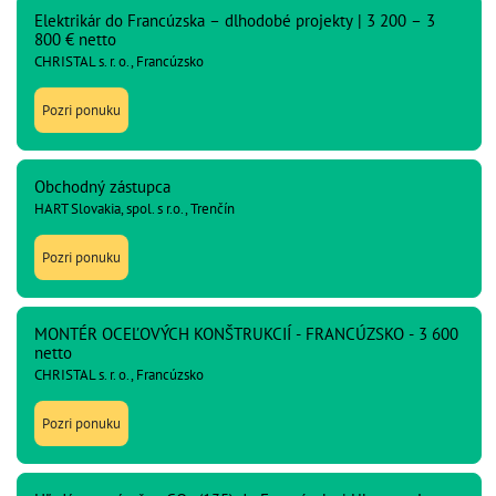
Elektrikár do Francúzska – dlhodobé projekty | 3 200 – 3
800 € netto
CHRISTAL s. r. o., Francúzsko
Pozri ponuku
Obchodný zástupca
HART Slovakia, spol. s r.o., Trenčín
Pozri ponuku
MONTÉR OCEĽOVÝCH KONŠTRUKCIÍ - FRANCÚZSKO - 3 600
netto
CHRISTAL s. r. o., Francúzsko
Pozri ponuku