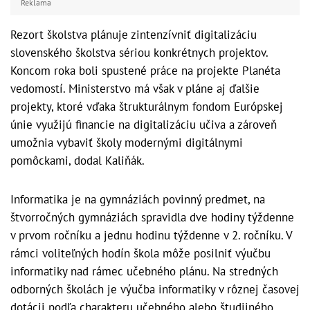
Reklama
Rezort školstva plánuje zintenzívniť digitalizáciu
slovenského školstva sériou konkrétnych projektov.
Koncom roka boli spustené práce na projekte Planéta
vedomostí. Ministerstvo má však v pláne aj ďalšie
projekty, ktoré vďaka štrukturálnym fondom Európskej
únie využijú financie na digitalizáciu učiva a zároveň
umožnia vybaviť školy modernými digitálnymi
pomôckami, dodal Kaliňák.
Informatika je na gymnáziách povinný predmet, na
štvorročných gymnáziách spravidla dve hodiny týždenne
v prvom ročníku a jednu hodinu týždenne v 2. ročníku. V
rámci voliteľných hodín škola môže posilniť výučbu
informatiky nad rámec učebného plánu. Na stredných
odborných školách je výučba informatiky v rôznej časovej
dotácii podľa charakteru učebného alebo študijného