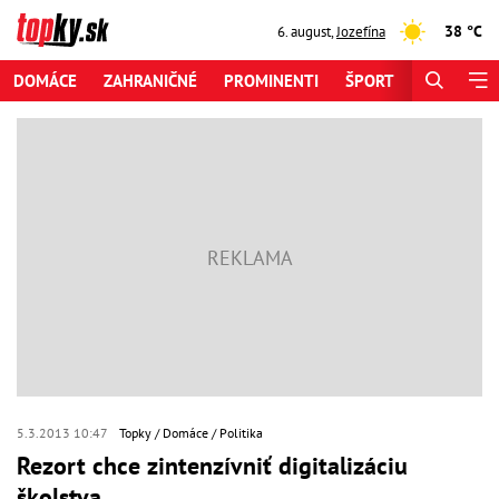
38 °C
6. august
,
Jozefína
DOMÁCE
ZAHRANIČNÉ
PROMINENTI
ŠPORT
ZAUJÍMAV
5.3.2013 10:47
Topky
Domáce
Politika
Rezort chce zintenzívniť digitalizáciu
školstva