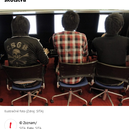
Ilustračné foto (Zdroj: SITA)
© Zoznam/
SITA,
Foto
: SITA