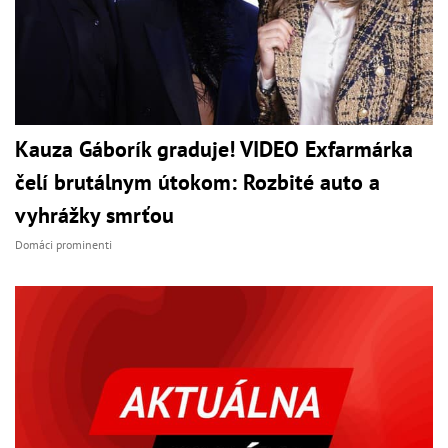
Kauza Gáborík graduje! VIDEO Exfarmárka
čelí brutálnym útokom: Rozbité auto a
vyhrážky smrťou
Domáci prominenti