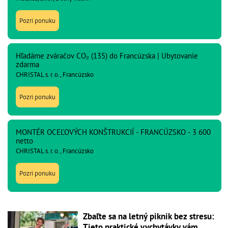
Pozri ponuku
Hľadáme zváračov CO₂ (135) do Francúzska | Ubytovanie
zdarma
CHRISTAL s. r. o., Francúzsko
Pozri ponuku
MONTÉR OCEĽOVÝCH KONŠTRUKCIÍ - FRANCÚZSKO - 3 600
netto
CHRISTAL s. r. o., Francúzsko
Pozri ponuku
Zbaľte sa na letný piknik bez stresu:
Tieto praktické vychytávky vám