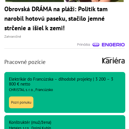
Obrovská DRÁMA na pláži: Politik tam
narobil hotovú paseku, stačilo jemné
strčenie a išiel k zemi!
Zahraničné
Pracovné pozície
Elektrikár do Francúzska – dlhodobé projekty | 3 200 – 3
800 € netto
CHRISTAL s. r. o., Francúzsko
Pozri ponuku
Konštruktér (muž/žena)
Metales, s.r.o., Dolný Kubín