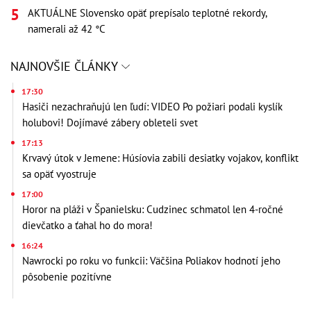
AKTUÁLNE Slovensko opäť prepísalo teplotné rekordy,
namerali až 42 °C
NAJNOVŠIE ČLÁNKY
17:30
Hasiči nezachraňujú len ľudí: VIDEO Po požiari podali kyslík
holubovi! Dojímavé zábery obleteli svet
17:13
Krvavý útok v Jemene: Húsíovia zabili desiatky vojakov, konflikt
sa opäť vyostruje
17:00
Horor na pláži v Španielsku: Cudzinec schmatol len 4-ročné
dievčatko a ťahal ho do mora!
16:24
Nawrocki po roku vo funkcii: Väčšina Poliakov hodnotí jeho
pôsobenie pozitívne