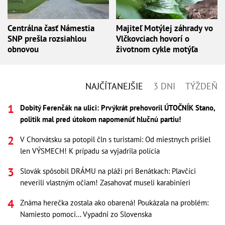
Centrálna časť Námestia
Majiteľ Motýlej záhrady vo
SNP prešla rozsiahlou
Vlčkovciach hovorí o
obnovou
životnom cykle motýľa
NAJČÍTANEJŠIE
3 DNI
TÝŽDEŇ
Dobitý Ferenčák na ulici: Prvýkrát prehovoril ÚTOČNÍK Stano,
politik mal pred útokom napomenúť hlučnú partiu!
V Chorvátsku sa potopil čln s turistami: Od miestnych prišiel
len VÝSMECH! K prípadu sa vyjadrila polícia
Slovák spôsobil DRÁMU na pláži pri Benátkach: Plavčíci
neverili vlastným očiam! Zasahovať museli karabinieri
Známa herečka zostala ako obarená! Poukázala na problém:
Namiesto pomoci... Vypadni zo Slovenska