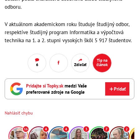
odboru.
V aktuálnom akademickom roku študuje študijný odbor,
respektíve študijný program Informatika a výpočtová
technika na 1. a 2. stupni vysokých škôl 5 917 študentov.
Tip na
6
Zdieľať
článok
Pridajte si Topky.sk
medzi Vaše
Pridať
preferované zdroje na Google
Nahlásiť chybu
16
4
4
3
7
2