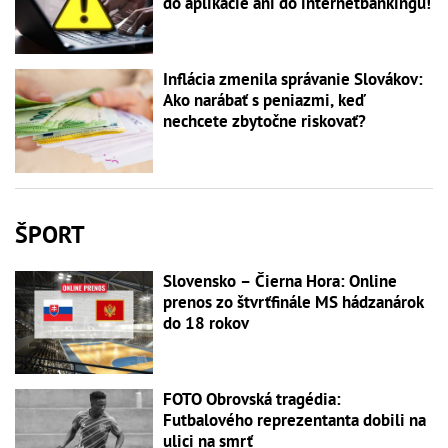
do aplikácie ani do internetbankingu!
Inflácia zmenila správanie Slovákov:
Ako narábať s peniazmi, keď
nechcete zbytočne riskovať?
ŠPORT
Slovensko – Čierna Hora: Online
prenos zo štvrťfinále MS hádzanárok
do 18 rokov
FOTO Obrovská tragédia:
Futbalového reprezentanta dobili na
ulici na smrť