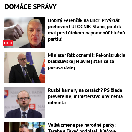
DOMÁCE SPRÁVY
Dobitý Ferenčák na ulici: Prvýkrát
prehovoril ÚTOČNÍK Stano, politik
mal pred útokom napomenúť hlučnú
partiu!
FOTO
Minister Ráž oznámil: Rekonštrukcia
bratislavskej Hlavnej stanice sa
posúva ďalej
Ruské kamery na cestách? PS žiada
preverenie, ministerstvo obvinenia
odmieta
Veľká zmena pre národné parky:
Taraba a Takáč podpísali kľúčové