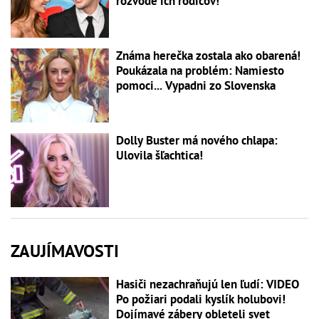
rozvode ich rodičov!
Známa herečka zostala ako obarená!
Poukázala na problém: Namiesto
pomoci... Vypadni zo Slovenska
Dolly Buster má nového chlapa:
Ulovila šľachtica!
ZAUJÍMAVOSTI
Hasiči nezachraňujú len ľudí: VIDEO
Po požiari podali kyslík holubovi!
Dojímavé zábery obleteli svet