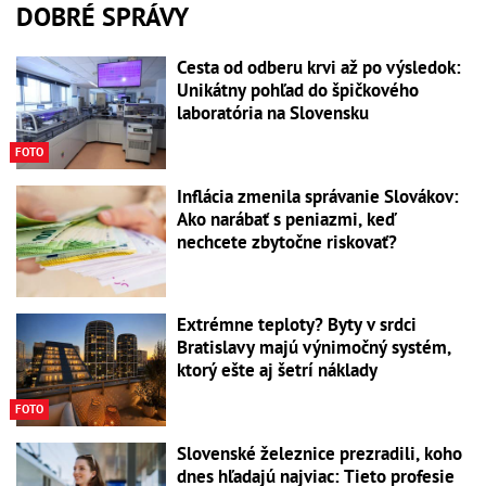
DOBRÉ SPRÁVY
Cesta od odberu krvi až po výsledok:
Unikátny pohľad do špičkového
laboratória na Slovensku
FOTO
Inflácia zmenila správanie Slovákov:
Ako narábať s peniazmi, keď
nechcete zbytočne riskovať?
Extrémne teploty? Byty v srdci
Bratislavy majú výnimočný systém,
ktorý ešte aj šetrí náklady
FOTO
Slovenské železnice prezradili, koho
dnes hľadajú najviac: Tieto profesie