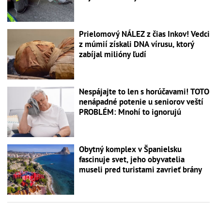
Prielomový NÁLEZ z čias Inkov! Vedci
z múmií získali DNA vírusu, ktorý
zabíjal milióny ľudí
Nespájajte to len s horúčavami! TOTO
nenápadné potenie u seniorov veští
PROBLÉM: Mnohí to ignorujú
Obytný komplex v Španielsku
fascinuje svet, jeho obyvatelia
museli pred turistami zavrieť brány