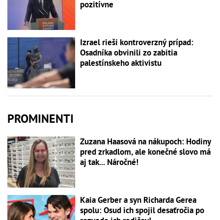
pozitívne
Izrael rieši kontroverzný prípad:
Osadníka obvinili zo zabitia
palestínskeho aktivistu
PROMINENTI
Zuzana Haasová na nákupoch: Hodiny
pred zrkadlom, ale konečné slovo má
aj tak... Náročné!
Kaia Gerber a syn Richarda Gerea
spolu: Osud ich spojil desaťročia po