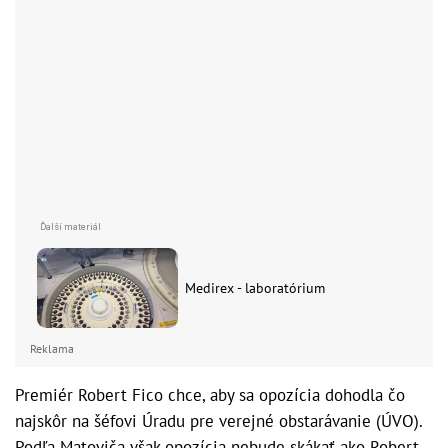
Medirex - laboratórium
Reklama
Premiér Robert Fico chce, aby sa opozícia dohodla čo
najskôr na šéfovi Úradu pre verejné obstarávanie (ÚVO).
Podľa Matoviča však opozícia nebude skákať ako Robert