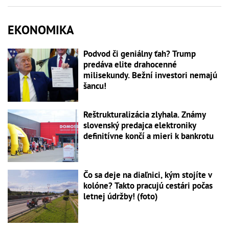
EKONOMIKA
Podvod či geniálny ťah? Trump
predáva elite drahocenné
milisekundy. Bežní investori nemajú
šancu!
Reštrukturalizácia zlyhala. Známy
slovenský predajca elektroniky
definitívne končí a mieri k bankrotu
Čo sa deje na diaľnici, kým stojíte v
kolóne? Takto pracujú cestári počas
letnej údržby! (foto)