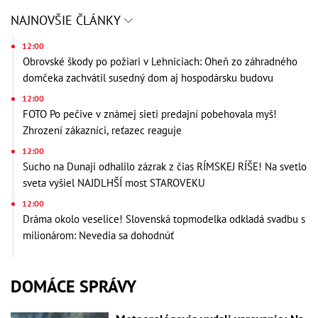
NAJNOVŠIE ČLÁNKY
12:00
Obrovské škody po požiari v Lehniciach: Oheň zo záhradného
domčeka zachvátil susedný dom aj hospodársku budovu
12:00
FOTO Po pečive v známej sieti predajní pobehovala myš!
Zhrození zákazníci, reťazec reaguje
12:00
Sucho na Dunaji odhalilo zázrak z čias RÍMSKEJ RÍŠE! Na svetlo
sveta vyšiel NAJDLHŠÍ most STAROVEKU
12:00
Dráma okolo veselice! Slovenská topmodelka odkladá svadbu s
milionárom: Nevedia sa dohodnúť
DOMÁCE SPRÁVY