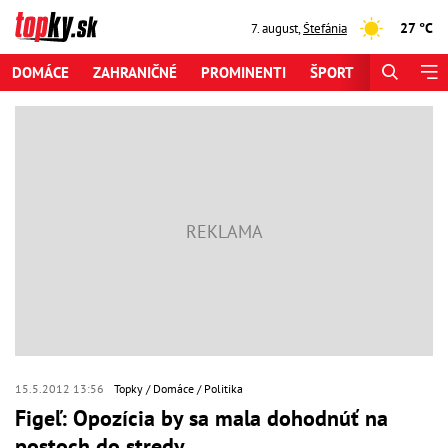
27 °C
7. august
,
Štefánia
DOMÁCE
ZAHRANIČNÉ
PROMINENTI
ŠPORT
ZAUJÍMAV
15.5.2012 13:56
Topky
Domáce
Politika
Figeľ: Opozícia by sa mala dohodnúť na
postoch do stredy