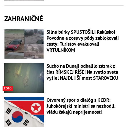
ZAHRANIČNÉ
Silné búrky SPUSTOŠILI Rakúsko!
Povodne a zosuvy pôdy zablokovali
cesty: Turistov evakuovali
VRTUĽNÍKOM
Sucho na Dunaji odhalilo zázrak z
čias RÍMSKEJ RÍŠE! Na svetlo sveta
vyšiel NAJDLHŠÍ most STAROVEKU
FOTO
Otvorený spor o dialóg s KĽDR:
Juhokórejskí ministri sa nezhodli,
vládu čakajú nepríjemnosti