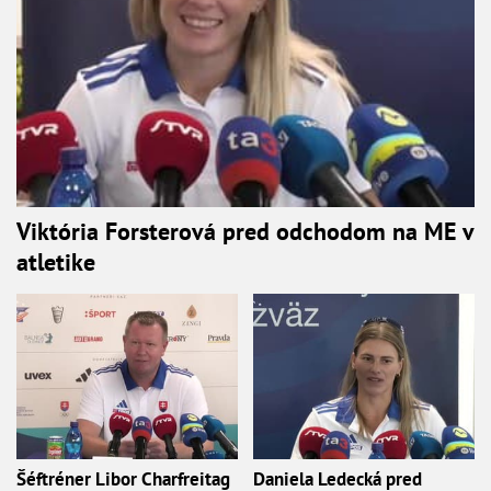
Viktória Forsterová pred odchodom na ME v
atletike
Šéftréner Libor Charfreitag
Daniela Ledecká pred