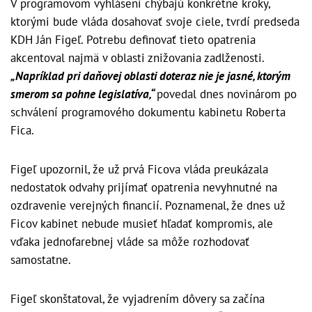
V programovom vyhlásení chýbajú konkrétne kroky,
ktorými bude vláda dosahovať svoje ciele, tvrdí predseda
KDH Ján Figeľ. Potrebu definovať tieto opatrenia
akcentoval najmä v oblasti znižovania zadlženosti.
„Napríklad pri daňovej oblasti doteraz nie je jasné, ktorým
smerom sa pohne legislatíva,“
povedal dnes novinárom po
schválení programového dokumentu kabinetu Roberta
Fica.
Figeľ upozornil, že už prvá Ficova vláda preukázala
nedostatok odvahy prijímať opatrenia nevyhnutné na
ozdravenie verejných financií. Poznamenal, že dnes už
Ficov kabinet nebude musieť hľadať kompromis, ale
vďaka jednofarebnej vláde sa môže rozhodovať
samostatne.
Figeľ skonštatoval, že vyjadrením dôvery sa začína