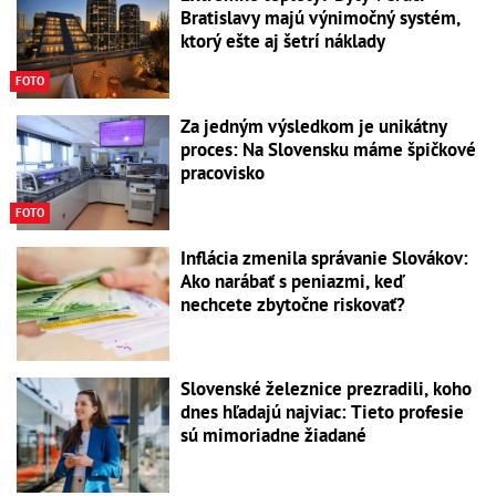
Bratislavy majú výnimočný systém,
ktorý ešte aj šetrí náklady
FOTO
Za jedným výsledkom je unikátny
proces: Na Slovensku máme špičkové
pracovisko
FOTO
Inflácia zmenila správanie Slovákov:
Ako narábať s peniazmi, keď
nechcete zbytočne riskovať?
Slovenské železnice prezradili, koho
dnes hľadajú najviac: Tieto profesie
sú mimoriadne žiadané