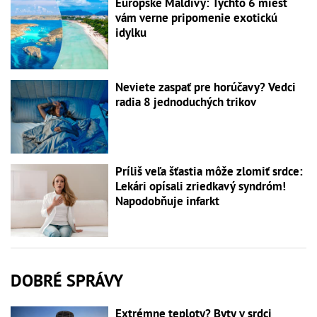
Európske Maldivy: Týchto 6 miest
vám verne pripomenie exotickú
idylku
Neviete zaspať pre horúčavy? Vedci
radia 8 jednoduchých trikov
Príliš veľa šťastia môže zlomiť srdce:
Lekári opísali zriedkavý syndróm!
Napodobňuje infarkt
DOBRÉ SPRÁVY
Extrémne teploty? Byty v srdci