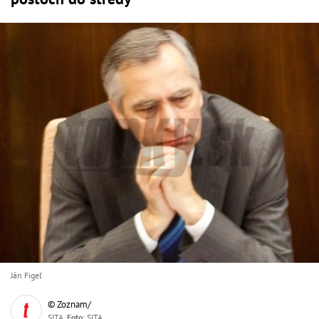
Ján Figeľ
© Zoznam/
SITA,
Foto
: SITA