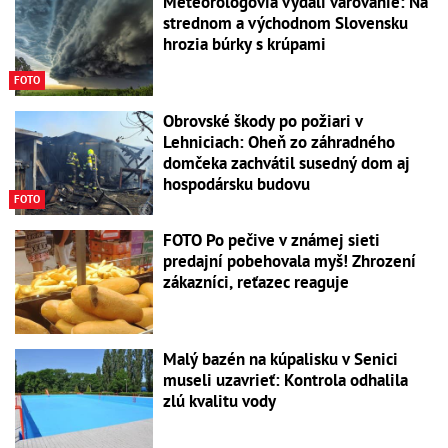
Meteorológovia vydali varovanie: Na
strednom a východnom Slovensku
hrozia búrky s krúpami
FOTO
Obrovské škody po požiari v
Lehniciach: Oheň zo záhradného
domčeka zachvátil susedný dom aj
hospodársku budovu
FOTO
FOTO Po pečive v známej sieti
predajní pobehovala myš! Zhrození
zákazníci, reťazec reaguje
Malý bazén na kúpalisku v Senici
museli uzavrieť: Kontrola odhalila
zlú kvalitu vody