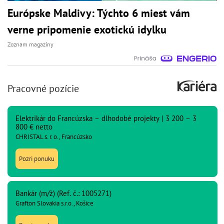
Európske Maldivy: Týchto 6 miest vám
verne pripomenie exotickú idylku
Zoznam magazíny
Pracovné pozície
Elektrikár do Francúzska – dlhodobé projekty | 3 200 – 3
800 € netto
CHRISTAL s. r. o., Francúzsko
Pozri ponuku
Bankár (m/ž) (Ref. č.: 1005271)
Grafton Slovakia s.r.o., Košice