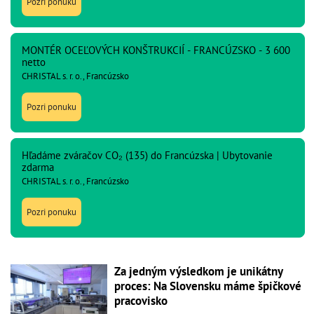
Pozri ponuku
MONTÉR OCEĽOVÝCH KONŠTRUKCIÍ - FRANCÚZSKO - 3 600
netto
CHRISTAL s. r. o., Francúzsko
Pozri ponuku
Hľadáme zváračov CO₂ (135) do Francúzska | Ubytovanie
zdarma
CHRISTAL s. r. o., Francúzsko
Pozri ponuku
Za jedným výsledkom je unikátny
proces: Na Slovensku máme špičkové
pracovisko