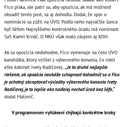
Fico píska, ale patrí sa, aby opozícia, ak má možnosť
obsadiť tento post, sa aj dohodla. Dodal, že spor o
nominácie sa zúžil na ÚVO. Podľa neho najväčšie šance
byť šéfom Najvyššieho kontrolného úradu má nominant
SaS Kamil Krnáč. O NKÚ však malo záujem aj KDH.
Ak sa opozícia nedohodne, Fico vymenuje na čelo ÚVO
kandidáta, ktorý vzišiel z výberového konania, čo robil
ešte kabinet Ivety Radičovej.
„Je to druhé najlepšie
riešenie, ak opozícia neukáže schopnosť dohodnúť sa a Fico
je ochotný akceptovať výsledky výberového konania Ivety
Radičovej, je to lepšie ako naďalej nechať úrad bez šéfa,“
dodal Matovič.
V programovom vyhlásení chýbajú konkrétne kroky