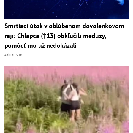
Smrtiaci útok v obľúbenom dovolenkovom
raji: Chlapca (†13) obkľúčili medúzy,
pomôcť mu už nedokázali
Zahraničné