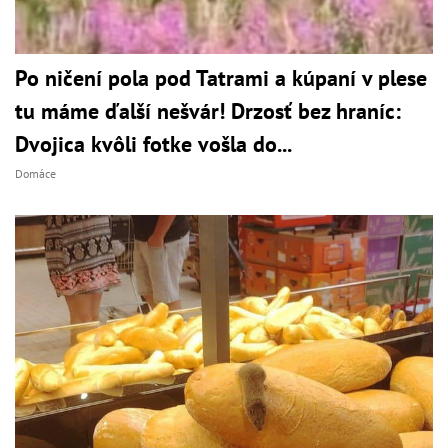
Po ničení pola pod Tatrami a kúpaní v plese
tu máme ďalší nešvár! Drzosť bez hraníc:
Dvojica kvôli fotke vošla do...
Domáce