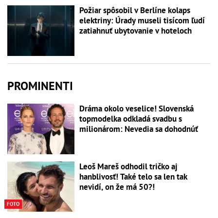
Požiar spôsobil v Berlíne kolaps
elektriny: Úrady museli tisícom ľudí
zatiahnuť ubytovanie v hoteloch
PROMINENTI
Dráma okolo veselice! Slovenská
topmodelka odkladá svadbu s
milionárom: Nevedia sa dohodnúť
Leoš Mareš odhodil tričko aj
hanblivosť! Také telo sa len tak
nevidí, on že má 50?!
FOTO