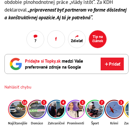
obdobie plnohodnotnej práce „vlády istôt“. Za KDH
deklaroval
„pripravenosť byť partnerom vo forme dôslednej
a konštruktívnej opozície. Aj tá je potrebná“.
Tip na
7
Zdieľať
článok
Pridajte si Topky.sk
medzi Vaše
Pridať
preferované zdroje na Google
Nahlásiť chybu
16
3
4
3
7
3
Najčítanejšie
Domáce
Zahraničné
Prominenti
Šport
Krimi
Zaují