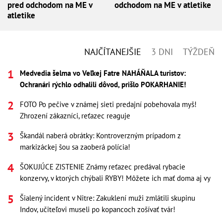
pred odchodom na ME v
odchodom na ME v atletike
atletike
NAJČÍTANEJŠIE
3 DNI
TÝŽDEŇ
Medvedia šelma vo Veľkej Fatre NAHÁŇALA turistov:
Ochranári rýchlo odhalili dôvod, prišlo POKARHANIE!
FOTO Po pečive v známej sieti predajní pobehovala myš!
Zhrození zákazníci, reťazec reaguje
Škandál naberá obrátky: Kontroverzným prípadom z
markizáckej šou sa zaoberá polícia!
ŠOKUJÚCE ZISTENIE Známy reťazec predával rybacie
konzervy, v ktorých chýbali RYBY! Môžete ich mať doma aj vy
Šialený incident v Nitre: Zakuklení muži zmlátili skupinu
Indov, učiteľovi museli po kopancoch zošívať tvár!