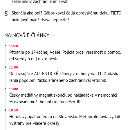
zákazníkov, zachránila im život
Skončia ako oni? Gáboríkovci čelia obrovskému tlaku: TIETO
hokejové manželstvá neprežili!
NAJNOVŠIE ČLÁNKY
11:20
Pátranie po 17-ročnej Adele: Polícia prosí verejnosť o pomoc,
od stredy o nej nikto nevie
11:00
Odstrašujúce AUTENTICKÉ zábery z nehody na D1: Dodávka
ľahla popolom, ťažko zraneného zachraňoval vrtuľník
11:00
Český mediálny magnát skončil po nakladačke v nemocnici!
Maskovaní muži ho ani trochu nešetrili!
10:59
Horúčavy opäť udierajú na Slovensku: Meteorológovia vydali
výstrahy pre viaceré okresy