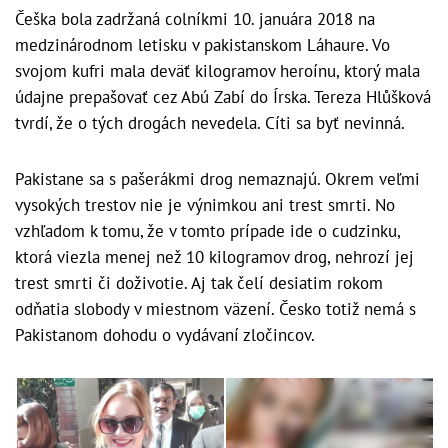
Češka bola zadržaná colníkmi 10. januára 2018 na
medzinárodnom letisku v pakistanskom Láhaure. Vo
svojom kufri mala deväť kilogramov heroínu, ktorý mala
údajne prepašovať cez Abú Zabí do Írska. Tereza Hlůšková
tvrdí, že o tých drogách nevedela. Cíti sa byť nevinná.
Pakistane sa s pašerákmi drog nemaznajú. Okrem veľmi
vysokých trestov nie je výnimkou ani trest smrti. No
vzhľadom k tomu, že v tomto prípade ide o cudzinku,
ktorá viezla menej než 10 kilogramov drog, nehrozí jej
trest smrti či doživotie. Aj tak čelí desiatim rokom
odňatia slobody v miestnom väzení. Česko totiž nemá s
Pakistanom dohodu o vydávaní zločincov.