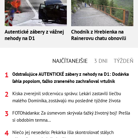
Autentické zábery z vážnej
Chodník z Hrebienka na
nehody na D1
Rainerovu chatu obnovili
NAJČÍTANEJŠIE
3 DNI
TÝŽDEŇ
Odstrašujúce AUTENTICKÉ zábery z nehody na D1: Dodávka
ľahla popolom, ťažko zraneného zachraňoval vrtuľník
Kiska zverejnil srdcervúcu správu: Lekári zastavili liečbu
malého Dominika, zostávajú mu posledné týždne života
FOTOhádanka: Za úsmevom skrývala ťažký životný boj! Prešla
si obdobím temna...
Niečo jej nesedelo: Pekárka išla skontrolovať stálych