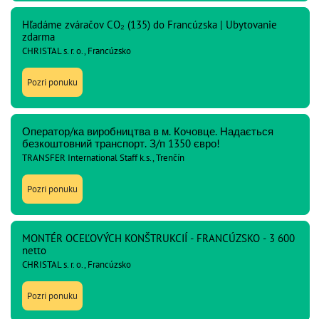
Hľadáme zváračov CO₂ (135) do Francúzska | Ubytovanie
zdarma
CHRISTAL s. r. o., Francúzsko
Pozri ponuku
Оператор/ка виробництва в м. Кочовце. Надається
безкоштовний транспорт. З/п 1350 євро!
TRANSFER International Staff k.s., Trenčín
Pozri ponuku
MONTÉR OCEĽOVÝCH KONŠTRUKCIÍ - FRANCÚZSKO - 3 600
netto
CHRISTAL s. r. o., Francúzsko
Pozri ponuku