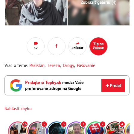
Zobraziť galériu
(4)
Tip na
52
Zdieľať
článok
Viac o téme:
Pakistan
,
Tereza
,
Drogy
,
Pašovanie
Pridajte si Topky.sk
medzi Vaše
Pridať
preferované zdroje na Google
Nahlásiť chybu
16
5
3
2
7
4