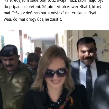
Na stredajšom súde boli totiž dvaja muži, ktorí majú byť
do prípadu zapletení. Sú nimi Aftab Anwer Bhatti, ktorý
mal Češku v deň zatknutia odviezť na letisko, a Kiyal
Wali, čo mal drogy údajne zaistiť.