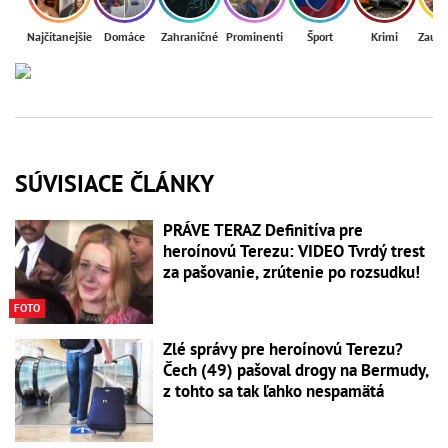
Najčítanejšie
Domáce
Zahraničné
Prominenti
Šport
Krimi
Zaují
SÚVISIACE ČLÁNKY
PRÁVE TERAZ Definitíva pre
heroínovú Terezu: VIDEO Tvrdý trest
za pašovanie, zrútenie po rozsudku!
FOTO
Zlé správy pre heroínovú Terezu?
Čech (49) pašoval drogy na Bermudy,
z tohto sa tak ľahko nespamätá