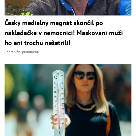
Český mediálny magnát skončil po
nakladačke v nemocnici! Maskovaní muži
ho ani trochu nešetrili!
Zahraniční prominenti