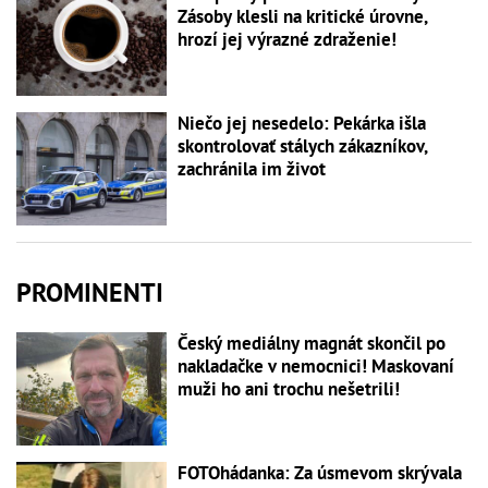
Zásoby klesli na kritické úrovne,
hrozí jej výrazné zdraženie!
Niečo jej nesedelo: Pekárka išla
skontrolovať stálych zákazníkov,
zachránila im život
PROMINENTI
Český mediálny magnát skončil po
nakladačke v nemocnici! Maskovaní
muži ho ani trochu nešetrili!
FOTOhádanka: Za úsmevom skrývala