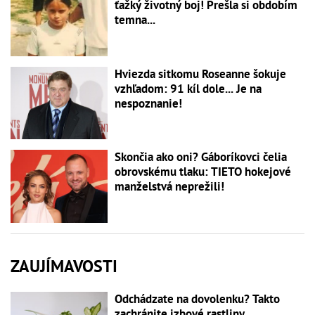
ťažký životný boj! Prešla si obdobím
temna...
Hviezda sitkomu Roseanne šokuje
vzhľadom: 91 kíl dole... Je na
nespoznanie!
Skončia ako oni? Gáboríkovci čelia
obrovskému tlaku: TIETO hokejové
manželstvá neprežili!
ZAUJÍMAVOSTI
Odchádzate na dovolenku? Takto
zachránite izbové rastliny