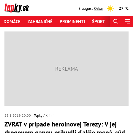
27 °C
8. august
,
Oskar
DOMÁCE
ZAHRANIČNÉ
PROMINENTI
ŠPORT
ZAUJÍMAV
25.1.2019 20:00
Topky
Krimi
ZVRAT v prípade heroínovej Terezy: V jej
drogovom gangu pribudli ďalšie mená, súd