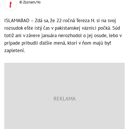
© Zoznam/Vo
ISLAMABAD – Zdá sa, že 22-ročná Tereza H. si na svoj
rozsudok ešte istý čas v pakistanskej väznici počká. Súd
totiž ani v závere januára nerozhodol o jej osude, lebo v
prípade pribudli ďalšie mená, ktorí v ňom majú byť
zapletení.