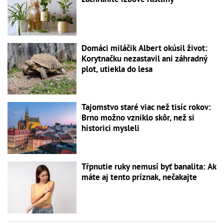
Domáci miláčik Albert okúsil život:
Korytnačku nezastavil ani záhradný
plot, utiekla do lesa
Tajomstvo staré viac než tisíc rokov:
Brno možno vzniklo skôr, než si
historici mysleli
Tŕpnutie ruky nemusí byť banalita: Ak
máte aj tento príznak, nečakajte