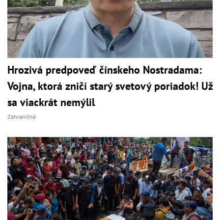
Hrozivá predpoveď čínskeho Nostradama:
Vojna, ktorá zničí starý svetový poriadok! Už
sa viackrát nemýlil
Zahraničné