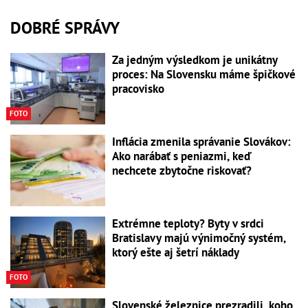
DOBRÉ SPRÁVY
Za jedným výsledkom je unikátny
proces: Na Slovensku máme špičkové
pracovisko
FOTO
Inflácia zmenila správanie Slovákov:
Ako narábať s peniazmi, keď
nechcete zbytočne riskovať?
Extrémne teploty? Byty v srdci
Bratislavy majú výnimočný systém,
ktorý ešte aj šetrí náklady
FOTO
Slovenské železnice prezradili, koho