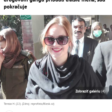
pokračuje
Zobraziť galériu
(4)
Tereza H. (22). (Zdroj: reprofoto/Blesk.cz)