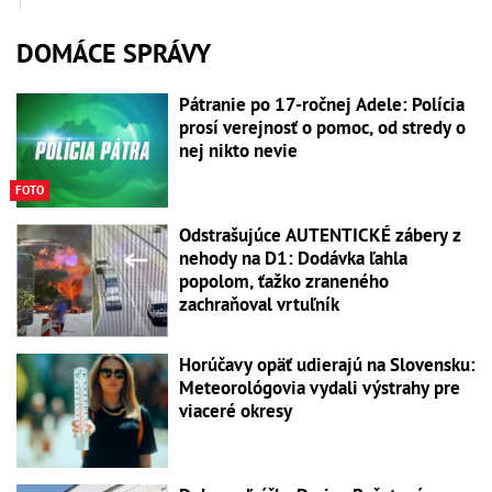
DOMÁCE SPRÁVY
Pátranie po 17-ročnej Adele: Polícia
prosí verejnosť o pomoc, od stredy o
nej nikto nevie
FOTO
Odstrašujúce AUTENTICKÉ zábery z
nehody na D1: Dodávka ľahla
popolom, ťažko zraneného
zachraňoval vrtuľník
Horúčavy opäť udierajú na Slovensku:
Meteorológovia vydali výstrahy pre
viaceré okresy