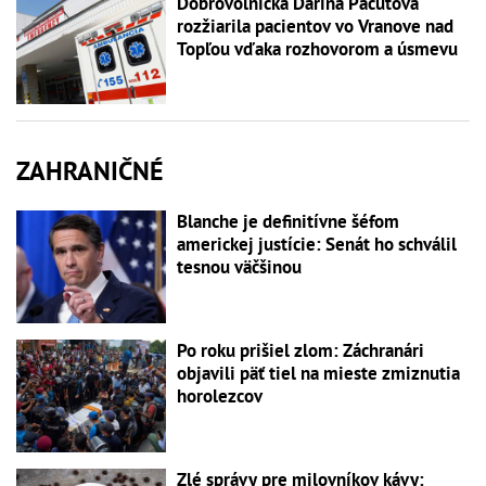
Dobrovoľníčka Darina Pačutová
rozžiarila pacientov vo Vranove nad
Topľou vďaka rozhovorom a úsmevu
ZAHRANIČNÉ
Blanche je definitívne šéfom
americkej justície: Senát ho schválil
tesnou väčšinou
Po roku prišiel zlom: Záchranári
objavili päť tiel na mieste zmiznutia
horolezcov
Zlé správy pre milovníkov kávy: