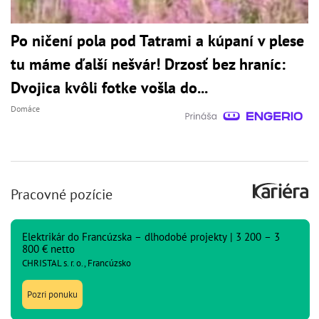
Po ničení pola pod Tatrami a kúpaní v plese
tu máme ďalší nešvár! Drzosť bez hraníc:
Dvojica kvôli fotke vošla do...
Domáce
Pracovné pozície
Elektrikár do Francúzska – dlhodobé projekty | 3 200 – 3
800 € netto
CHRISTAL s. r. o., Francúzsko
Pozri ponuku