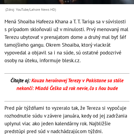
(Zdroj: YouTube/Lahore News HD)
Mená Shoaiba Hafeeza Khana a T. T. Tariqa sa v súvislosti
s prípadom skloňovali už v minulosti. Prvý menovaný mal
Terezu ubytovať v prenajatom dome a druhý mal byť šéf
tamojšieho gangu. Okrem Shoaiba, ktorý viackrát
vypovedal a objavil sa i na súde, sú ostatné podozrivé
osoby na úteku, informuje blesk.cz.
Čítajte aj:
Kauza heroínovej Terezy v Pakistane sa stále
nekončí: Mladá Češka už rok nevie, čo s ňou bude
Pred pár týždňami to vyzeralo tak, že Tereza si vypočuje
rozhodnutie súdu v závere januára, kedy od jej zadržania
uplynul viac ako jeden kalendárny rok. Najbližšie
predstúpi pred súd v nadchádzajúcom týždni.