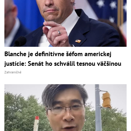
Blanche je definitívne šéfom americkej
justície: Senát ho schválil tesnou väčšinou
Zahraničné