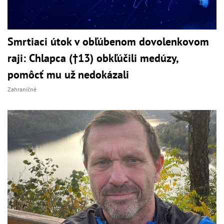
Smrtiaci útok v obľúbenom dovolenkovom
raji: Chlapca (†13) obkľúčili medúzy,
pomôcť mu už nedokázali
Zahraničné