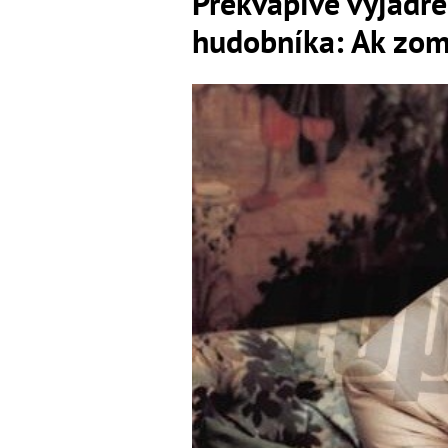
Prekvapivé vyjadr
hudobníka: Ak zom