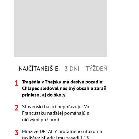
NAJČÍTANEJŠIE
3 DNI
TÝŽDEŇ
Tragédia v Thajsku má desivé pozadie:
Chlapec sledoval násilný obsah a zbraň
priniesol aj do školy
Slovenskí hasiči nepoľavujú: Vo
Francúzsku naďalej pomáhajú s
ničivými požiarmi
Mrazivé DETAILY brutálneho útoku na
taxikára: Mladíci mu zasadili 13