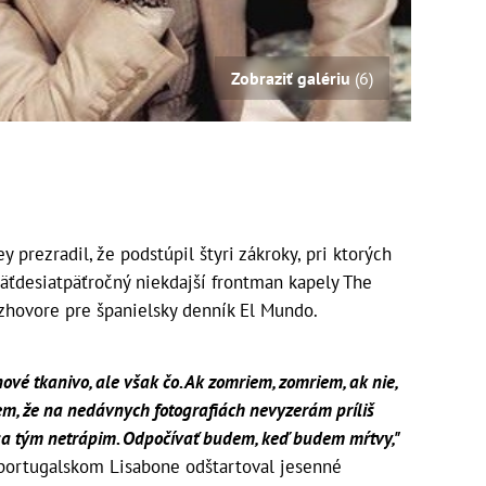
Zobraziť galériu
(6)
 prezradil, že podstúpil štyri zákroky, pri ktorých
Päťdesiatpäťročný niekdajší frontman kapely The
zhovore pre španielsky denník El Mundo.
nové tkanivo, ale však čo. Ak zomriem, zomriem, ak nie,
iem, že na nedávnych fotografiách nevyzerám príliš
š sa tým netrápim. Odpočívať budem, keď budem mŕtvy,"
 portugalskom Lisabone odštartoval jesenné