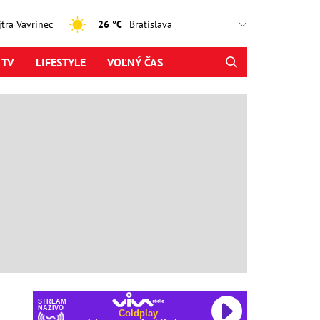
ajtra Vavrinec
26 °C
 TV
LIFESTYLE
VOĽNÝ ČAS
STREAM
NAŽIVO
Coldplay