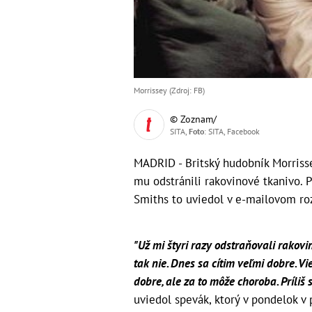
Morrissey (Zdroj: FB)
© Zoznam/
SITA,
Foto
: SITA, Facebook
MADRID - Britský hudobník Morrissey
mu odstránili rakovinové tkanivo. 
Smiths to uviedol v e-mailovom ro
"Už mi štyri razy odstraňovali rakovi
tak nie. Dnes sa cítim veľmi dobre. V
dobre, ale za to môže choroba. Príli
uviedol spevák, ktorý v pondelok v