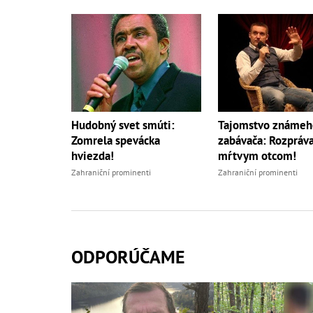
Hudobný svet smúti:
Tajomstvo známeh
Zomrela spevácka
zabávača: Rozpráva
hviezda!
mŕtvym otcom!
Zahraniční prominenti
Zahraniční prominenti
ODPORÚČAME