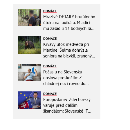
DOMÁCE
Mrazivé DETAILY brutálneho
útoku na taxikára: Mladíci
mu zasadili 13 bodných rán!
Rozhodovali minúty
DOMÁCE
Krvavý útok medveďa pri
Martine: Šelma dohrýzla
seniora na bicykli, zranený
sa doplazil k chatám
DOMÁCE
Počasiu na Slovensku
doslova preskočilo: Z
chladnej noci rovno do
ďalších horúčav, platia
DOMÁCE
výstrahy!
Europoslanec Zdechovský
varuje pred ďalším
škandálom: Slovenské IT
projekty preveruje Brusel, v
hre sú milióny!