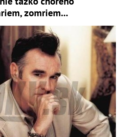
enie ťažko chorého
riem, zomriem...