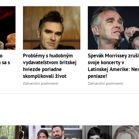
o
Problémy s hudobným
Spevák Morrissey zruši
 sa s
vydavateľstvom britskej
svoje koncerty v
hviezde poriadne
Latinskej Amerike: N
skomplikovali život
peniaze!
Zahraniční prominenti
Zahraniční prominenti