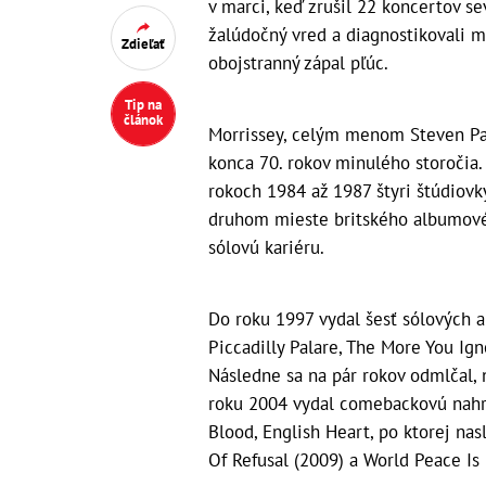
v marci, keď zrušil 22 koncertov s
žalúdočný vred a diagnostikovali m
Zdieľať
obojstranný zápal pľúc.
Tip na
článok
Morrissey, celým menom Steven Pat
konca 70. rokov minulého storočia
rokoch 1984 až 1987 štyri štúdiovk
druhom mieste britského albumovéh
sólovú kariéru.
Do roku 1997 vydal šesť sólových 
Piccadilly Palare, The More You Ig
Následne sa na pár rokov odmlčal, 
roku 2004 vydal comebackovú nahrá
Blood, English Heart, po ktorej nas
Of Refusal (2009) a World Peace Is