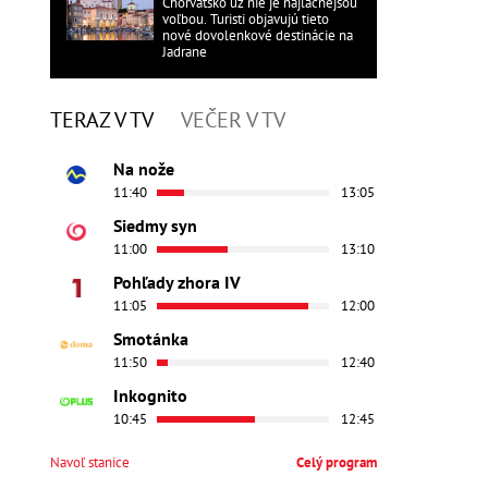
Chorvátsko už nie je najlacnejšou
voľbou. Turisti objavujú tieto
nové dovolenkové destinácie na
Jadrane
TERAZ V TV
VEČER V TV
Na nože
11:40
13:05
Siedmy syn
11:00
13:10
Pohľady zhora IV
11:05
12:00
Smotánka
11:50
12:40
Inkognito
10:45
12:45
Navoľ stanice
Celý program