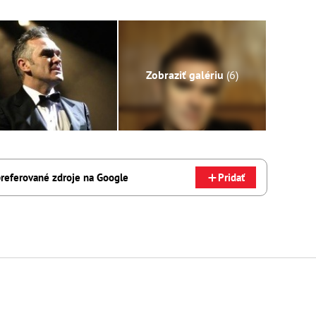
Zobraziť galériu
(6)
referované zdroje na Google
Pridať