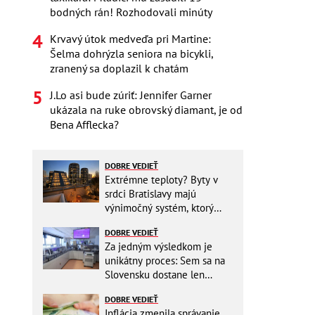
bodných rán! Rozhodovali minúty
Krvavý útok medveďa pri Martine:
Šelma dohrýzla seniora na bicykli,
zranený sa doplazil k chatám
J.Lo asi bude zúriť: Jennifer Garner
ukázala na ruke obrovský diamant, je od
Bena Afflecka?
DOBRE VEDIEŤ
Extrémne teploty? Byty v
srdci Bratislavy majú
výnimočný systém, ktorý
ešte aj šetrí náklady
DOBRE VEDIEŤ
Za jedným výsledkom je
unikátny proces: Sem sa na
Slovensku dostane len
málokto
DOBRE VEDIEŤ
Inflácia zmenila správanie