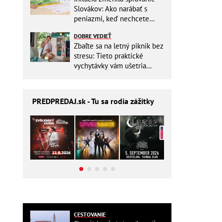
Slovákov: Ako narábať s
peniazmi, keď nechcete
zbytočne riskovať?
DOBRE VEDIEŤ
Zbaľte sa na letný piknik bez
stresu: Tieto praktické
vychytávky vám ušetria
miesto v batohu!
PREDPREDAJ
.sk - Tu sa rodia zážitky
CESTOVANIE