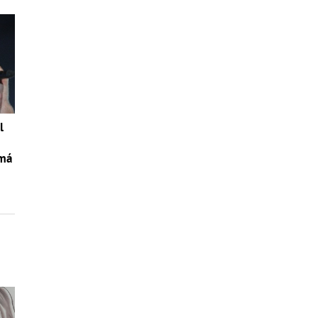
l
emá