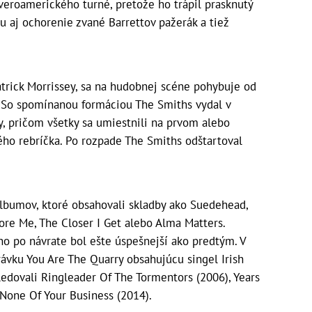
everoamerického turné, pretože ho trápil prasknutý
u aj ochorenie zvané Barrettov pažerák a tiež
rick Morrissey, sa na hudobnej scéne pohybuje od
. So spomínanou formáciou The Smiths vydal v
y, pričom všetky sa umiestnili na prvom alebo
o rebríčka. Po rozpade The Smiths odštartoval
albumov, ktoré obsahovali skladby ako Suedehead,
nore Me, The Closer I Get alebo Alma Matters.
no po návrate bol ešte úspešnejší ako predtým. V
vku You Are The Quarry obsahujúcu singel Irish
ledovali Ringleader Of The Tormentors (2006), Years
 None Of Your Business (2014).