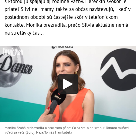
s ktorou ju spájajú aj rodinné väzby. Herečkin svokor je
priateľ Silviinej mamy, takže sa občas navštevujú, i keď v
poslednom období sú častejšie skôr v telefonickom
kontakte. Monika prezradila, prečo Silvia aktuálne nemá
na stretávky čas...
Monika Szabó prehovorila o hrozivom páde: Čo sa stalo na svahu! Tomuto mužovi
vďačí za veľa (Zdroj: NaJa/Tomáš Hambálek)