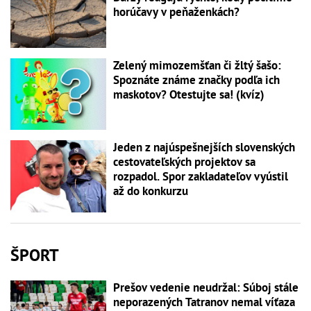
horúčavy v peňaženkách?
Zelený mimozemšťan či žltý šašo:
Spoznáte známe značky podľa ich
maskotov? Otestujte sa! (kvíz)
Jeden z najúspešnejších slovenských
cestovateľských projektov sa
rozpadol. Spor zakladateľov vyústil
až do konkurzu
ŠPORT
Prešov vedenie neudržal: Súboj stále
neporazených Tatranov nemal víťaza