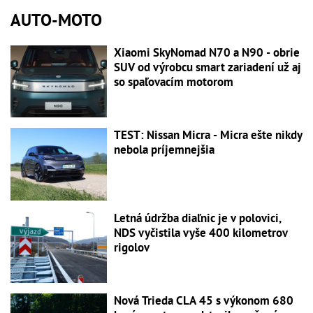
AUTO-MOTO
Xiaomi SkyNomad N70 a N90 - obrie
SUV od výrobcu smart zariadení už aj
so spaľovacím motorom
TEST: Nissan Micra - Micra ešte nikdy
nebola príjemnejšia
Letná údržba diaľnic je v polovici,
NDS vyčistila vyše 400 kilometrov
rigolov
Nová Trieda CLA 45 s výkonom 680