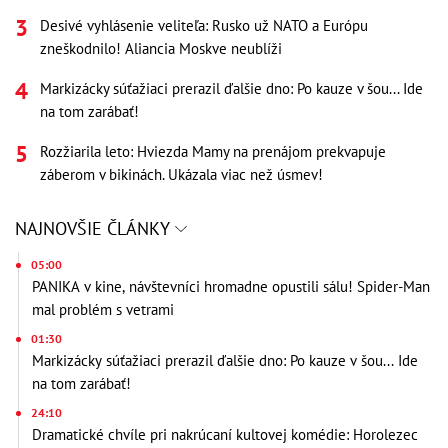
Desivé vyhlásenie veliteľa: Rusko už NATO a Európu
zneškodnilo! Aliancia Moskve neublíži
Markizácky súťažiaci prerazil ďalšie dno: Po kauze v šou... Ide
na tom zarábať!
Rozžiarila leto: Hviezda Mamy na prenájom prekvapuje
záberom v bikinách. Ukázala viac než úsmev!
NAJNOVŠIE ČLÁNKY
05:00
PANIKA v kine, návštevníci hromadne opustili sálu! Spider-Man
mal problém s vetrami
01:30
Markizácky súťažiaci prerazil ďalšie dno: Po kauze v šou... Ide
na tom zarábať!
24:10
Dramatické chvíle pri nakrúcaní kultovej komédie: Horolezec