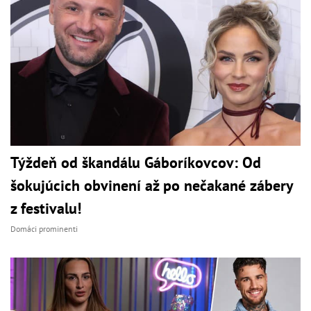
Týždeň od škandálu Gáboríkovcov: Od
šokujúcich obvinení až po nečakané zábery
z festivalu!
Domáci prominenti