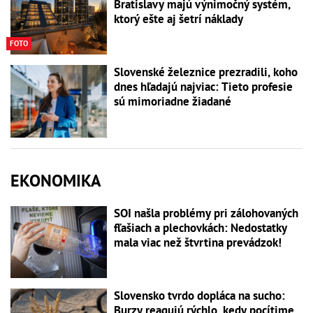
Bratislavy majú výnimočný systém,
ktorý ešte aj šetrí náklady
FOTO
Slovenské železnice prezradili, koho
dnes hľadajú najviac: Tieto profesie
sú mimoriadne žiadané
EKONOMIKA
SOI našla problémy pri zálohovaných
fľašiach a plechovkách: Nedostatky
mala viac než štvrtina prevádzok!
Slovensko tvrdo dopláca na sucho:
Burzy reagujú rýchlo, kedy pocítime