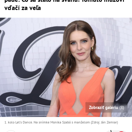
vďačí za veľa
Zobraziť galériu
(8)
1. kolo Let's Dance. Na snímke Monika Szabó s manželom (Zdroj: Ján Zemiar)