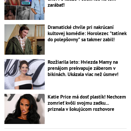
zarábať!
Dramatické chvíle pri nakrúcaní
kultovej komédie: Horolezec "tatínek
do polepšovny" sa takmer zabil!
Rozžiarila leto: Hviezda Mamy na
prenájom prekvapuje záberom v
bikinách. Ukázala viac než úsmev!
Katie Price má dosť plastík! Nechcem
zomrieť kvôli svojmu zadku...
priznala v šokujúcom rozhovore