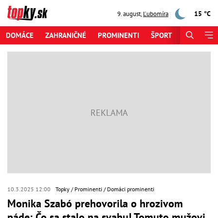
15 °C
9. august
,
Ľubomíra
DOMÁCE
ZAHRANIČNÉ
PROMINENTI
ŠPORT
ZAUJÍMAV
10.3.2025 12:00
Topky
Prominenti
Domáci prominenti
Monika Szabó prehovorila o hrozivom
páde: Čo sa stalo na svahu! Tomuto mužovi