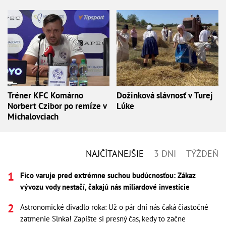
Tréner KFC Komárno
Dožinková slávnosť v Turej
Norbert Czibor po remíze v
Lúke
Michalovciach
NAJČÍTANEJŠIE
3 DNI
TÝŽDEŇ
Fico varuje pred extrémne suchou budúcnosťou: Zákaz
vývozu vody nestačí, čakajú nás miliardové investície
Astronomické divadlo roka: Už o pár dní nás čaká čiastočné
zatmenie Slnka! Zapíšte si presný čas, kedy to začne