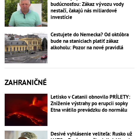
budúcnosťou: Zákaz vývozu vody
nestačí, čakajú nás miliardové
investície
Cestujete do Nemecka? Od októbra
bude na staniciach platiť zákaz
alkoholu: Pozor na nové pravidlá
ZAHRANIČNÉ
Letisko v Catanii obnovilo PRÍLETY:
Zníženie výstrahy po erupcii sopky
Etna vrátilo prevádzku do normálu
Desivé vyhlásenie veliteľa: Rusko už