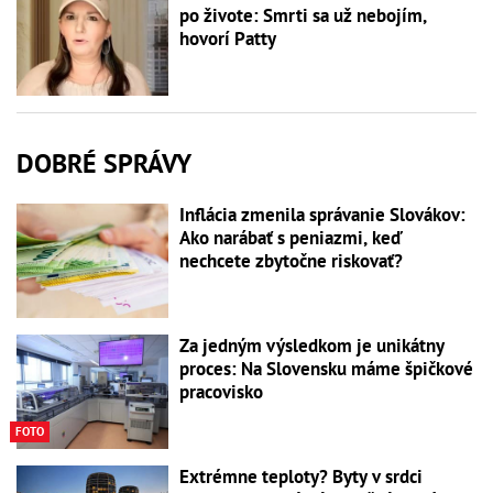
po živote: Smrti sa už nebojím,
hovorí Patty
DOBRÉ SPRÁVY
Inflácia zmenila správanie Slovákov:
Ako narábať s peniazmi, keď
nechcete zbytočne riskovať?
Za jedným výsledkom je unikátny
proces: Na Slovensku máme špičkové
pracovisko
FOTO
Extrémne teploty? Byty v srdci