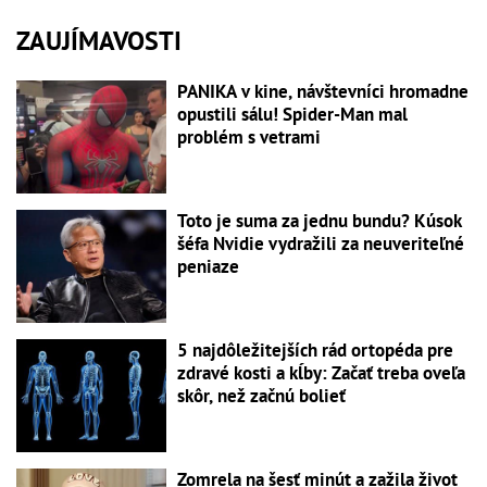
ZAUJÍMAVOSTI
PANIKA v kine, návštevníci hromadne
opustili sálu! Spider-Man mal
problém s vetrami
Toto je suma za jednu bundu? Kúsok
šéfa Nvidie vydražili za neuveriteľné
peniaze
5 najdôležitejších rád ortopéda pre
zdravé kosti a kĺby: Začať treba oveľa
skôr, než začnú bolieť
Zomrela na šesť minút a zažila život