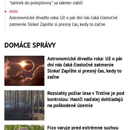
"tatínek do polepšovny" sa takmer zabil!
24:01
Astronomické divadlo roka: Už o pár dní nás čaká čiastočné
zatmenie Slnka! Zapíšte si presný čas, kedy to začne
DOMÁCE SPRÁVY
Astronomické divadlo roka: Už o pár
dní nás čaká čiastočné zatmenie
Slnka! Zapíšte si presný čas, kedy to
začne
Rozsiahly požiar lesa v Trstíne je pod
kontrolou: Hasiči naďalej dohliadajú
na poškodené územie
Fico varuje pred extrémne suchou