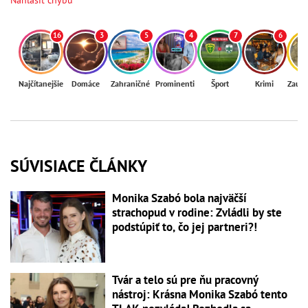
16
3
5
4
7
6
Najčítanejšie
Domáce
Zahraničné
Prominenti
Šport
Krimi
Zaují
SÚVISIACE ČLÁNKY
Monika Szabó bola najväčší
strachopud v rodine: Zvládli by ste
podstúpiť to, čo jej partneri?!
Tvár a telo sú pre ňu pracovný
nástroj: Krásna Monika Szabó tento