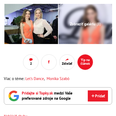
Zobraziť galériu
(8)
Tip na
2
Zdieľať
článok
Viac o téme:
Let's Dance
,
Monika Szabó
Pridajte si Topky.sk
medzi Vaše
Pridať
preferované zdroje na Google
Nahlásiť chybu