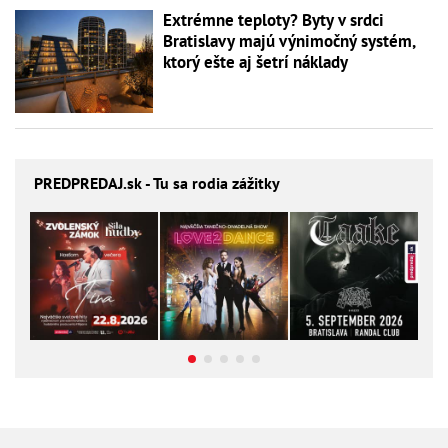
Extrémne teploty? Byty v srdci
Bratislavy majú výnimočný systém,
ktorý ešte aj šetrí náklady
PREDPREDAJ
.sk - Tu sa rodia zážitky