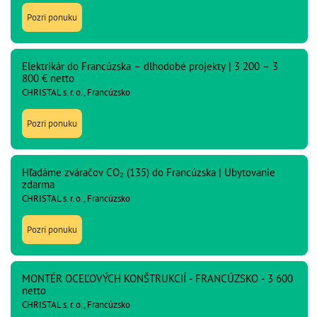
Pozri ponuku
Elektrikár do Francúzska – dlhodobé projekty | 3 200 – 3
800 € netto
CHRISTAL s. r. o., Francúzsko
Pozri ponuku
Hľadáme zváračov CO₂ (135) do Francúzska | Ubytovanie
zdarma
CHRISTAL s. r. o., Francúzsko
Pozri ponuku
MONTÉR OCEĽOVÝCH KONŠTRUKCIÍ - FRANCÚZSKO - 3 600
netto
CHRISTAL s. r. o., Francúzsko