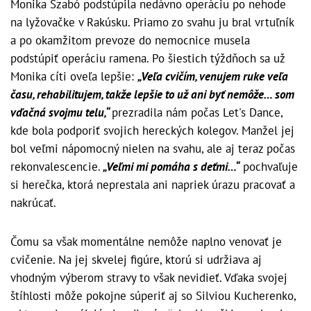
Monika Szabó podstúpila nedávno operáciu po nehode
na lyžovačke v Rakúsku. Priamo zo svahu ju bral vrtuľník
a po okamžitom prevoze do nemocnice musela
podstúpiť operáciu ramena. Po šiestich týždňoch sa už
Monika cíti oveľa lepšie:
„Veľa cvičím, venujem ruke veľa
času, rehabilitujem, takže lepšie to už ani byť nemôže… som
vďačná svojmu telu,“
prezradila nám počas Let's Dance,
kde bola podporiť svojich hereckých kolegov. Manžel jej
bol veľmi nápomocný nielen na svahu, ale aj teraz počas
rekonvalescencie.
„Veľmi mi pomáha s deťmi…“
pochvaľuje
si herečka, ktorá neprestala ani napriek úrazu pracovať a
nakrúcať.
Čomu sa však momentálne nemôže naplno venovať je
cvičenie. Na jej skvelej figúre, ktorú si udržiava aj
vhodným výberom stravy to však nevidieť. Vďaka svojej
štíhlosti môže pokojne súperiť aj so Silviou Kucherenko,