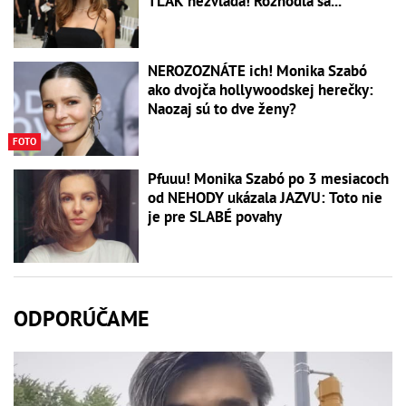
TLAK nezvláda! Rozhodla sa...
NEROZOZNÁTE ich! Monika Szabó
ako dvojča hollywoodskej herečky:
Naozaj sú to dve ženy?
FOTO
Pfuuu! Monika Szabó po 3 mesiacoch
od NEHODY ukázala JAZVU: Toto nie
je pre SLABÉ povahy
ODPORÚČAME