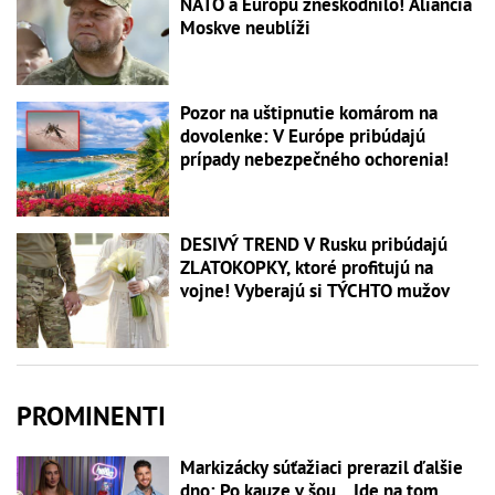
NATO a Európu zneškodnilo! Aliancia
Moskve neublíži
Pozor na uštipnutie komárom na
dovolenke: V Európe pribúdajú
prípady nebezpečného ochorenia!
DESIVÝ TREND V Rusku pribúdajú
ZLATOKOPKY, ktoré profitujú na
vojne! Vyberajú si TÝCHTO mužov
PROMINENTI
Markizácky súťažiaci prerazil ďalšie
dno: Po kauze v šou... Ide na tom