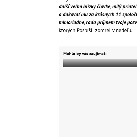
ďalší veľmi blízky človke, milý pria
a ďakovať mu za krásnych 11 spoločn
mimoriadne, rada príjmem tvoje pozv
ktorých Pospíšil zomrel v nedeľu.
Mohlo by vás zaujímať: