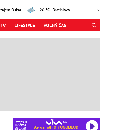
, zajtra Oskar
26 °C
 TV
LIFESTYLE
VOĽNÝ ČAS
STREAM
NAŽIVO
Aerosmith & YUNGBLUD