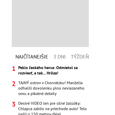
NAJČÍTANEJŠIE
3 DNI
TÝŽDEŇ
Peklo českého herca: Odmietol sa
rozviesť, a tak... Hrôza!
TAJNÝ ostrov v Chorvátsku! Manželia
odhalili dovolenku plnú neviazaného
sexu a pikatné detaily
Desivé VIDEO len pre silné žalúdky:
Chlapca zabilo na priechode auto! Telo
našli o 150 metrov ďalej