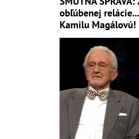
SMUTNÁ SPRÁVA: Z
obľúbenej relácie..
Kamilu Magálovú!