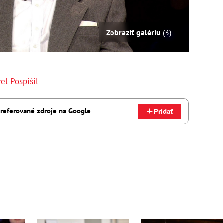
Zobraziť galériu
(3)
el Pospíšil
referované zdroje na Google
Pridať