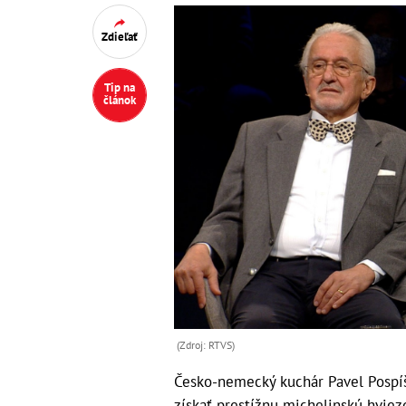
Zdieľať
Tip na
článok
(Zdroj: RTVS)
Česko-nemecký kuchár Pavel Pospíši
získať prestížnu michelinskú hviez