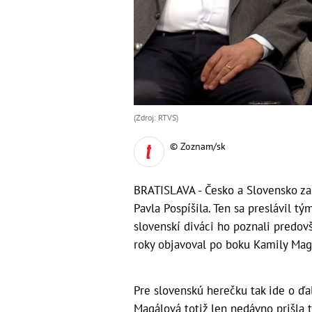
(Zdroj: RTVS)
© Zoznam/sk
BRATISLAVA - Česko a Slovensko za
Pavla Pospíšila. Ten sa preslávil t
slovenskí diváci ho poznali predov
roky objavoval po boku Kamily Mag
Pre slovenskú herečku tak ide o ďa
Magálová totiž len nedávno prišla t