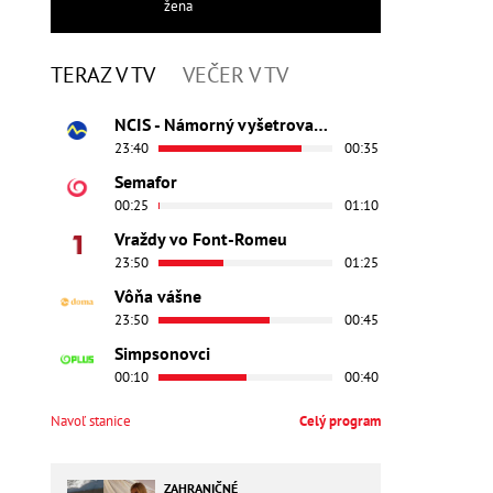
žena
TERAZ V TV
VEČER V TV
NCIS - Námorný vyšetrovací úrad
23:40
00:35
Semafor
00:25
01:10
Vraždy vo Font-Romeu
23:50
01:25
Vôňa vášne
23:50
00:45
Simpsonovci
00:10
00:40
Navoľ stanice
Celý program
ZAHRANIČNÉ