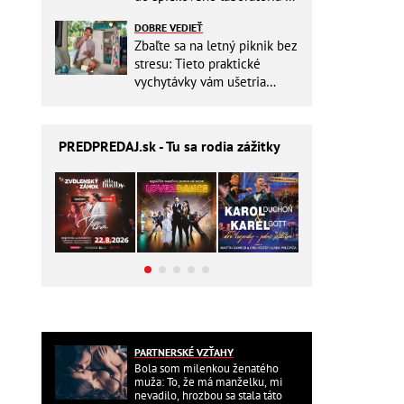
Slovensku
DOBRE VEDIEŤ
Zbaľte sa na letný piknik bez
stresu: Tieto praktické
vychytávky vám ušetria
miesto v batohu!
PREDPREDAJ
.sk - Tu sa rodia zážitky
PARTNERSKÉ VZŤAHY
Bola som milenkou ženatého
muža: To, že má manželku, mi
nevadilo, hrozbou sa stala táto