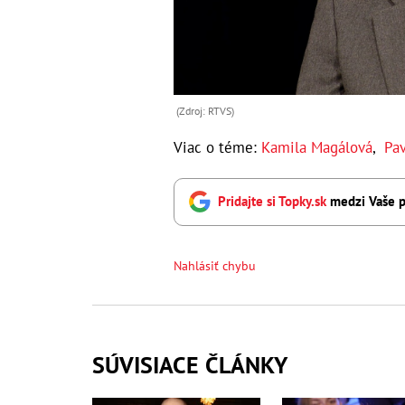
(Zdroj: RTVS)
Viac o téme:
Kamila Magálová
,
Pav
Pridajte si Topky.sk
medzi Vaše p
Nahlásiť chybu
SÚVISIACE ČLÁNKY