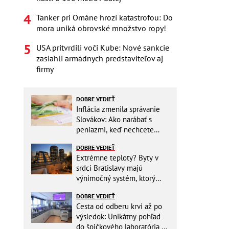
Tanker pri Ománe hrozí katastrofou: Do
mora uniká obrovské množstvo ropy!
USA pritvrdili voči Kube: Nové sankcie
zasiahli armádnych predstaviteľov aj
firmy
DOBRE VEDIEŤ
Inflácia zmenila správanie
Slovákov: Ako narábať s
peniazmi, keď nechcete
zbytočne riskovať?
DOBRE VEDIEŤ
Extrémne teploty? Byty v
srdci Bratislavy majú
výnimočný systém, ktorý
ešte aj šetrí náklady
DOBRE VEDIEŤ
Cesta od odberu krvi až po
výsledok: Unikátny pohľad
do špičkového laboratória na