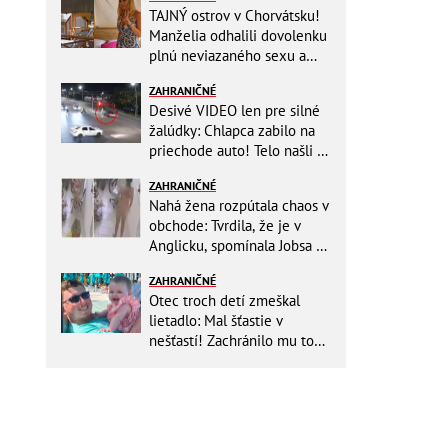
TAJNÝ ostrov v Chorvátsku!
Manželia odhalili dovolenku
plnú neviazaného sexu a
pikatné detaily
ZAHRANIČNÉ
Desivé VIDEO len pre silné
žalúdky: Chlapca zabilo na
priechode auto! Telo našli o
150 metrov ďalej
ZAHRANIČNÉ
Nahá žena rozpútala chaos v
obchode: Tvrdila, že je v
Anglicku, spomínala Jobsa aj
amfetamín
ZAHRANIČNÉ
Otec troch detí zmeškal
lietadlo: Mal šťastie v
nešťastí! Zachránilo mu to
život