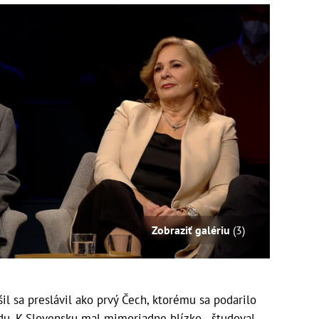
Zobraziť galériu
(3)
l sa preslávil ako prvý Čech, ktorému sa podarilo
du. K Slovensku mal mimoriadne blízko - študoval