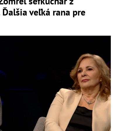
omrel šéfkuchár z
. Ďalšia veľká rana pre