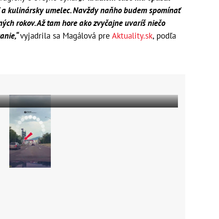
teľ a kulinársky umelec. Navždy naňho budem spomínať
ých rokov. Až tam hore ako zvyčajne uvaríš niečo
anie,“
vyjadrila sa Magálová pre
Aktuality.sk
, podľa