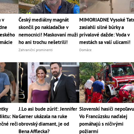
 v
Český mediálny magnát
MIMORIADNE Vysoké Tat
 dne
skončil po nakladačke v
zasiahli silné búrky a
veského
nemocnici! Maskovaní muži
prívalové dažde: Voda v
rmácie
ho ani trochu nešetrili!
mestách sa valí ulicami!
Zahraniční prominenti
Domáce
ntky
J.Lo asi bude zúriť: Jennifer
Slovenskí hasiči nepoľavu
iktu: Na
Garner ukázala na ruke
Vo Francúzsku naďalej
čné reči
obrovský diamant, je od
pomáhajú s ničivými
Bena Afflecka?
požiarmi