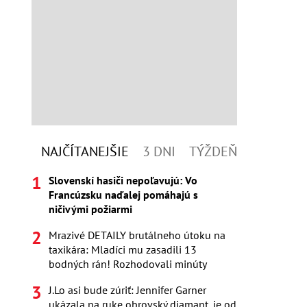
NAJČÍTANEJŠIE
3 DNI
TÝŽDEŇ
Slovenskí hasiči nepoľavujú: Vo
Francúzsku naďalej pomáhajú s
ničivými požiarmi
Mrazivé DETAILY brutálneho útoku na
taxikára: Mladíci mu zasadili 13
bodných rán! Rozhodovali minúty
J.Lo asi bude zúriť: Jennifer Garner
ukázala na ruke obrovský diamant, je od