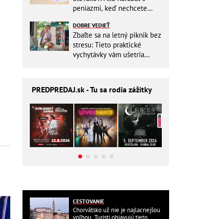
peniazmi, keď nechcete
zbytočne riskovať?
DOBRE VEDIEŤ
Zbaľte sa na letný piknik bez
stresu: Tieto praktické
vychytávky vám ušetria
miesto v batohu!
PREDPREDAJ
.sk - Tu sa rodia zážitky
CESTOVANIE
Chorvátsko už nie je najlacnejšou
voľbou. Turisti objavujú tieto