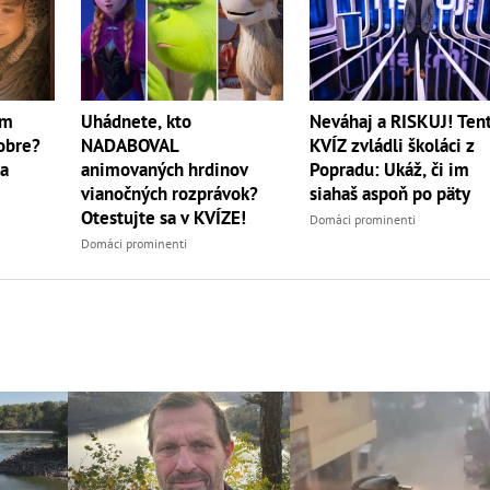
lm
Uhádnete, kto
Neváhaj a RISKUJ! Ten
obre?
NADABOVAL
KVÍZ zvládli školáci z
la
animovaných hrdinov
Popradu: Ukáž, či im
vianočných rozprávok?
siahaš aspoň po päty
Otestujte sa v KVÍZE!
Domáci prominenti
Domáci prominenti