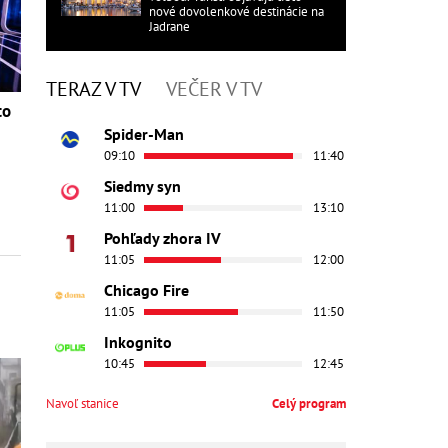
nové dovolenkové destinácie na
Jadrane
TERAZ V TV
VEČER V TV
to
Spider-Man
09:10
11:40
Siedmy syn
11:00
13:10
Pohľady zhora IV
11:05
12:00
Chicago Fire
11:05
11:50
Inkognito
10:45
12:45
Navoľ stanice
Celý program