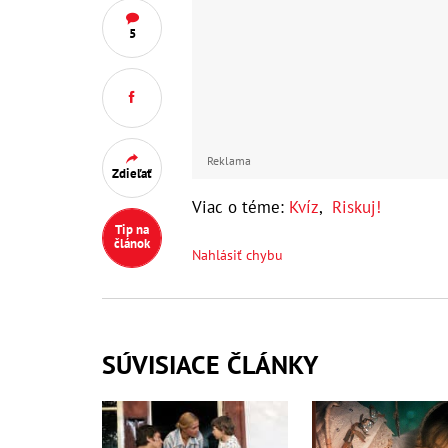
5
Reklama
Zdieľať
Viac o téme:
Kvíz
,
Riskuj!
Tip na
článok
Nahlásiť chybu
SÚVISIACE ČLÁNKY