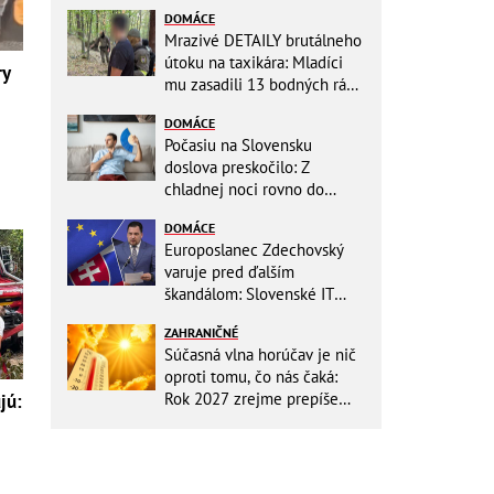
DOMÁCE
Mrazivé DETAILY brutálneho
útoku na taxikára: Mladíci
ry
mu zasadili 13 bodných rán!
Rozhodovali minúty
DOMÁCE
Počasiu na Slovensku
doslova preskočilo: Z
chladnej noci rovno do
ďalších horúčav, platia
DOMÁCE
výstrahy!
Europoslanec Zdechovský
varuje pred ďalším
škandálom: Slovenské IT
projekty preveruje Brusel, v
ZAHRANIČNÉ
hre sú milióny!
Súčasná vlna horúčav je nič
oproti tomu, čo nás čaká:
Rok 2027 zrejme prepíše
jú:
teplotné rekordy