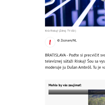
Kvíz Riskuj! (Zdroj: TV JOJ )
© Zoznam/NL
BRATISLAVA - Poďte si precvičiť svo
televíznej súťaži Riskuj! Šou sa vy
moderuje ju Dušan Ambróš. Tu je v
Mohlo by vás zaujímať: