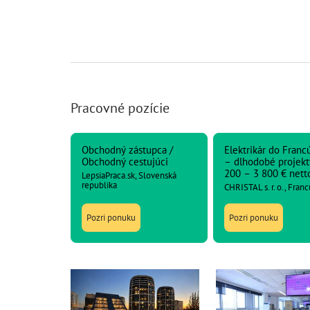
Pracovné pozície
Obchodný zástupca /
Elektrikár do Franc
Obchodný cestujúci
– dlhodobé projekt
200 – 3 800 € nett
LepsiaPraca.sk, Slovenská
republika
CHRISTAL s. r. o., Fran
Pozri ponuku
Pozri ponuku