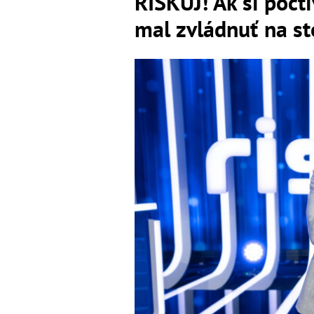
RISKUJ! Ak si pocti
mal zvládnuť na st