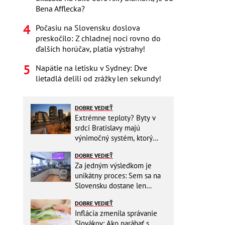
Bena Afflecka?
Počasiu na Slovensku doslova
preskočilo: Z chladnej noci rovno do
ďalších horúčav, platia výstrahy!
Napätie na letisku v Sydney: Dve
lietadlá delili od zrážky len sekundy!
DOBRE VEDIEŤ
Extrémne teploty? Byty v
srdci Bratislavy majú
výnimočný systém, ktorý
ešte aj šetrí náklady
DOBRE VEDIEŤ
Za jedným výsledkom je
unikátny proces: Sem sa na
Slovensku dostane len
málokto
DOBRE VEDIEŤ
Inflácia zmenila správanie
Slovákov: Ako narábať s