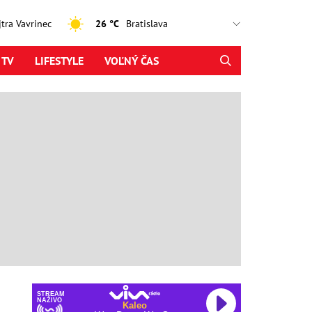
ajtra Vavrinec
26 °C
 TV
LIFESTYLE
VOĽNÝ ČAS
STREAM
NAŽIVO
Kaleo