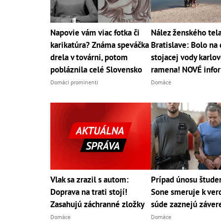
Napovie vám viac fotka či
Nález ženského tela
karikatúra? Známa speváčka
Bratislave: Bolo na
drela v továrni, potom
stojacej vody karlo
pobláznila celé Slovensko
ramena! NOVÉ info
Domáci prominenti
Domáce
Vlak sa zrazil s autom:
Prípad únosu štude
Doprava na trati stojí!
Sone smeruje k verd
Zasahujú záchranné zložky
súde zaznejú závere
Domáce
Domáce