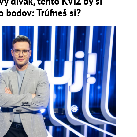
vý divák, tento KVÍZ by si
o bodov: Trúfneš si?