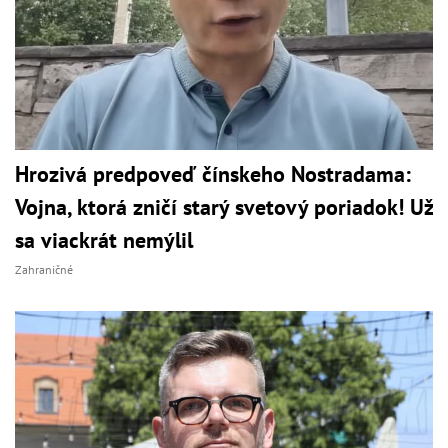
Hrozivá predpoveď čínskeho Nostradama:
Vojna, ktorá zničí starý svetový poriadok! Už
sa viackrát nemýlil
Zahraničné