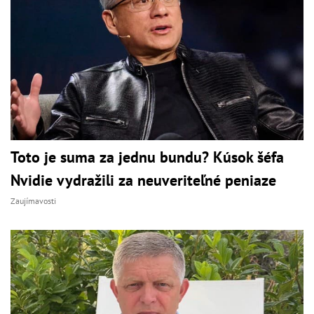
Toto je suma za jednu bundu? Kúsok šéfa
Nvidie vydražili za neuveriteľné peniaze
Zaujímavosti