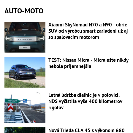
AUTO-MOTO
Xiaomi SkyNomad N70 a N90 - obrie
SUV od výrobcu smart zariadení už aj
so spaľovacím motorom
TEST: Nissan Micra - Micra ešte nikdy
nebola príjemnejšia
Letná údržba diaľnic je v polovici,
NDS vyčistila vyše 400 kilometrov
rigolov
Nová Trieda CLA 45 s výkonom 680