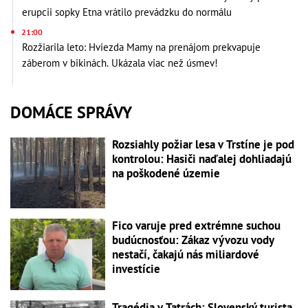
erupcii sopky Etna vrátilo prevádzku do normálu
21:00
Rozžiarila leto: Hviezda Mamy na prenájom prekvapuje
záberom v bikinách. Ukázala viac než úsmev!
DOMÁCE SPRÁVY
Rozsiahly požiar lesa v Trstíne je pod
kontrolou: Hasiči naďalej dohliadajú
na poškodené územie
Fico varuje pred extrémne suchou
budúcnosťou: Zákaz vývozu vody
nestačí, čakajú nás miliardové
investície
Tragédia v Tatrách: Slovenský turista