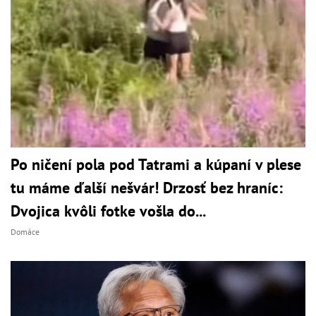
Po ničení pola pod Tatrami a kúpaní v plese
tu máme ďalší nešvár! Drzosť bez hraníc:
Dvojica kvôli fotke vošla do...
Domáce