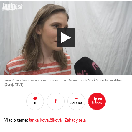
Jana Kovalčíková výnimočne o manželovi: Dohnal ma k SLZÁM, akoby sa zbláznil!
(Zdroj: RTVS)
Tip na
0
Zdieľať
článok
Viac o téme:
Janka Kovalčíková
,
Záhady tela