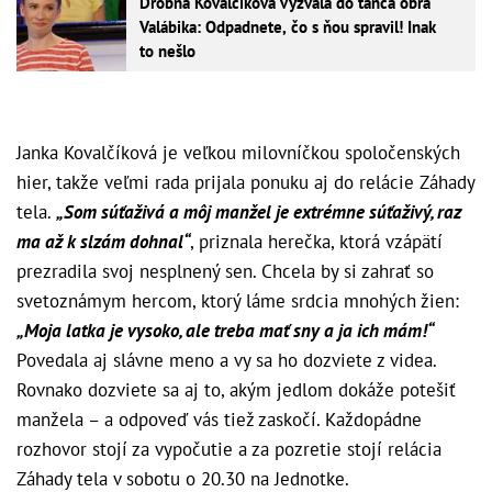
Drobná Kovalčíková vyzvala do tanca obra
Valábika: Odpadnete, čo s ňou spravil! Inak
to nešlo
Janka Kovalčíková je veľkou milovníčkou spoločenských
hier, takže veľmi rada prijala ponuku aj do relácie Záhady
tela.
„Som súťaživá a môj manžel je extrémne súťaživý, raz
ma až k slzám dohnal“
, priznala herečka, ktorá vzápätí
prezradila svoj nesplnený sen. Chcela by si zahrať so
svetoznámym hercom, ktorý láme srdcia mnohých žien:
„Moja latka je vysoko, ale treba mať sny a ja ich mám!“
Povedala aj slávne meno a vy sa ho dozviete z videa.
Rovnako dozviete sa aj to, akým jedlom dokáže potešiť
manžela – a odpoveď vás tiež zaskočí. Každopádne
rozhovor stojí za vypočutie a za pozretie stojí relácia
Záhady tela v sobotu o 20.30 na Jednotke.