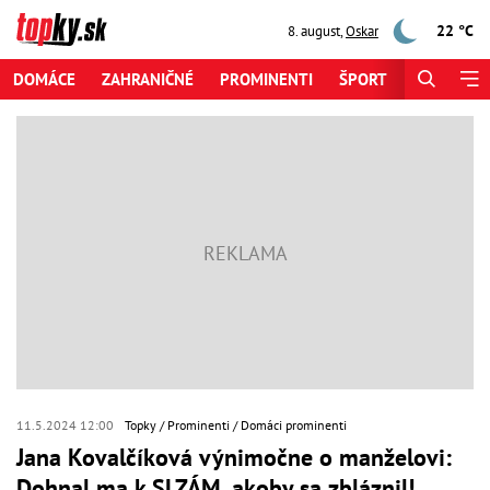
22 °C
8. august
,
Oskar
DOMÁCE
ZAHRANIČNÉ
PROMINENTI
ŠPORT
ZAUJÍMAV
11.5.2024 12:00
Topky
Prominenti
Domáci prominenti
Jana Kovalčíková výnimočne o manželovi:
Dohnal ma k SLZÁM, akoby sa zbláznil!