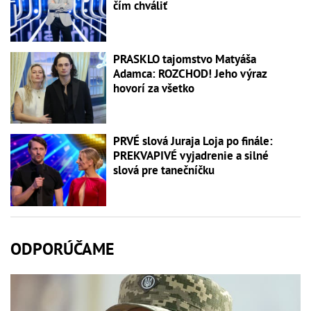
čím chváliť
PRASKLO tajomstvo Matyáša
Adamca: ROZCHOD! Jeho výraz
hovorí za všetko
PRVÉ slová Juraja Loja po finále:
PREKVAPIVÉ vyjadrenie a silné
slová pre tanečníčku
ODPORÚČAME