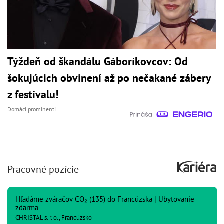
Týždeň od škandálu Gáboríkovcov: Od
šokujúcich obvinení až po nečakané zábery
z festivalu!
Domáci prominenti
Pracovné pozície
Hľadáme zváračov CO₂ (135) do Francúzska | Ubytovanie
zdarma
CHRISTAL s. r. o., Francúzsko