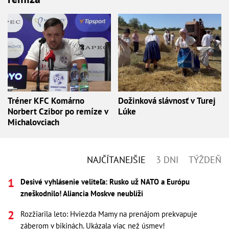
Tréner KFC Komárno
Dožinková slávnosť v Turej
Norbert Czibor po remíze v
Lúke
Michalovciach
NAJČÍTANEJŠIE
3 DNI
TÝŽDEŇ
Desivé vyhlásenie veliteľa: Rusko už NATO a Európu
zneškodnilo! Aliancia Moskve neublíži
Rozžiarila leto: Hviezda Mamy na prenájom prekvapuje
záberom v bikinách. Ukázala viac než úsmev!