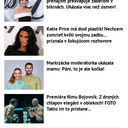
prenájom prekvapuje záberom v
bikinách. Ukázala viac než úsmev!
Katie Price má dosť plastík! Nechcem
zomrieť kvôli svojmu zadku...
priznala v šokujúcom rozhovore
Markizácka moderátorka ukázala
mamu: Páni, to je ale kočka!
Premiéra filmu Bojovník: Z drsných
chlapov elegáni v oblekoch! FOTO
Takto im to pristane...