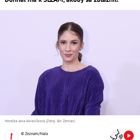
Herečka Jana Kovalčíková (Zdroj: Ján Zemiar)
© Zoznam/NaJa