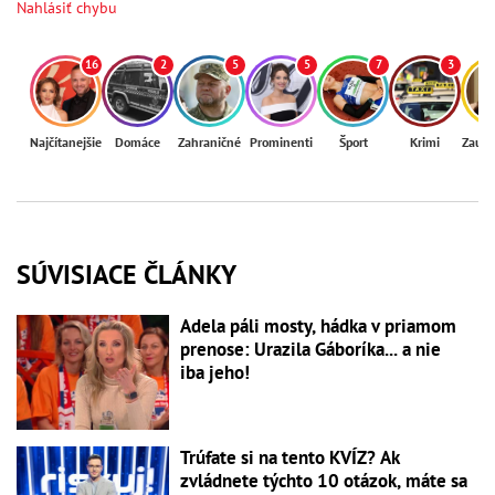
Nahlásiť chybu
16
2
5
5
7
3
Najčítanejšie
Domáce
Zahraničné
Prominenti
Šport
Krimi
Zaují
SÚVISIACE ČLÁNKY
Adela páli mosty, hádka v priamom
prenose: Urazila Gáboríka... a nie
iba jeho!
Trúfate si na tento KVÍZ? Ak
zvládnete týchto 10 otázok, máte sa