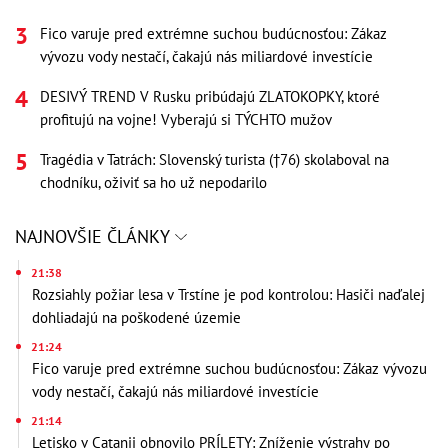
Fico varuje pred extrémne suchou budúcnosťou: Zákaz
vývozu vody nestačí, čakajú nás miliardové investície
DESIVÝ TREND V Rusku pribúdajú ZLATOKOPKY, ktoré
profitujú na vojne! Vyberajú si TÝCHTO mužov
Tragédia v Tatrách: Slovenský turista (†76) skolaboval na
chodníku, oživiť sa ho už nepodarilo
NAJNOVŠIE ČLÁNKY
21:38
Rozsiahly požiar lesa v Trstíne je pod kontrolou: Hasiči naďalej
dohliadajú na poškodené územie
21:24
Fico varuje pred extrémne suchou budúcnosťou: Zákaz vývozu
vody nestačí, čakajú nás miliardové investície
21:14
Letisko v Catanii obnovilo PRÍLETY: Zníženie výstrahy po