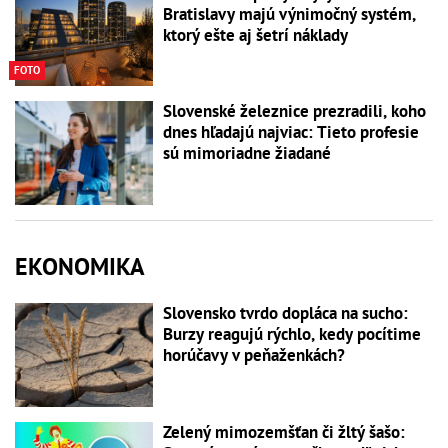
Bratislavy majú výnimočný systém,
ktorý ešte aj šetrí náklady
FOTO
Slovenské železnice prezradili, koho
dnes hľadajú najviac: Tieto profesie
sú mimoriadne žiadané
EKONOMIKA
Slovensko tvrdo dopláca na sucho:
Burzy reagujú rýchlo, kedy pocítime
horúčavy v peňaženkách?
Zelený mimozemšťan či žltý šašo: