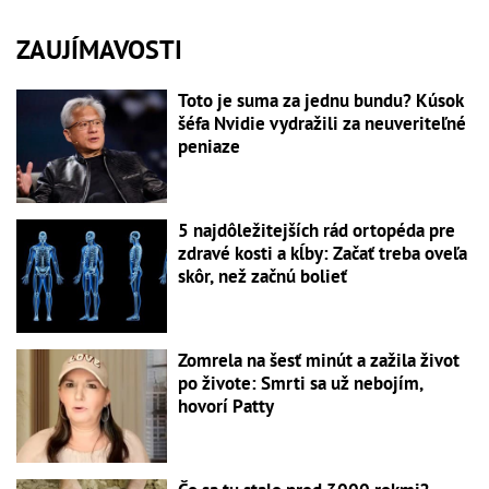
ZAUJÍMAVOSTI
Toto je suma za jednu bundu? Kúsok
šéfa Nvidie vydražili za neuveriteľné
peniaze
5 najdôležitejších rád ortopéda pre
zdravé kosti a kĺby: Začať treba oveľa
skôr, než začnú bolieť
Zomrela na šesť minút a zažila život
po živote: Smrti sa už nebojím,
hovorí Patty