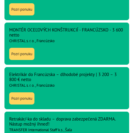
Pozri ponuku
MONTÉR OCEĽOVÝCH KONŠTRUKCIÍ - FRANCÚZSKO - 3 600
netto
CHRISTAL s. r. o., Francúzsko
Pozri ponuku
Elektrikár do Francúzska – dlhodobé projekty | 3 200 – 3
800 € netto
CHRISTAL s. r. o., Francúzsko
Pozri ponuku
Retrakár/-ka do skladu – doprava zabezpečená ZDARMA.
Nástup možný ihneď!
TRANSFER International Staff k.s., Šaľa