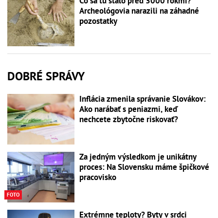
Čo sa tu stalo pred 3000 rokmi?
Archeológovia narazili na záhadné
pozostatky
DOBRÉ SPRÁVY
Inflácia zmenila správanie Slovákov:
Ako narábať s peniazmi, keď
nechcete zbytočne riskovať?
Za jedným výsledkom je unikátny
proces: Na Slovensku máme špičkové
pracovisko
FOTO
Extrémne teploty? Byty v srdci