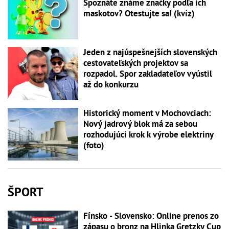
Spoznáte známe značky podľa ich
maskotov? Otestujte sa! (kvíz)
Jeden z najúspešnejších slovenských
cestovateľských projektov sa
rozpadol. Spor zakladateľov vyústil
až do konkurzu
Historický moment v Mochovciach:
Nový jadrový blok má za sebou
rozhodujúci krok k výrobe elektriny
(foto)
ŠPORT
Fínsko - Slovensko: Online prenos zo
zápasu o bronz na Hlinka Gretzky Cup