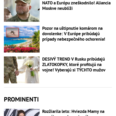
NATO a Európu zneškodnilo! Aliancia
Moskve neublíži
Pozor na uštipnutie komárom na
dovolenke: V Európe pribúdajú
prípady nebezpečného ochorenia!
DESIVÝ TREND V Rusku pribúdajú
ZLATOKOPKY, ktoré profitujú na
vojne! Vyberajú si TÝCHTO mužov
PROMINENTI
Rozžiarila leto: Hviezda Mamy na