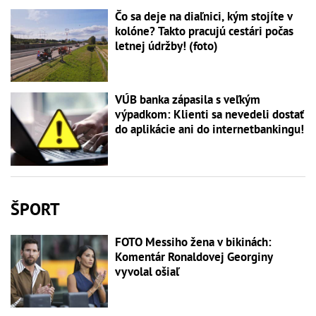
Čo sa deje na diaľnici, kým stojíte v
kolóne? Takto pracujú cestári počas
letnej údržby! (foto)
VÚB banka zápasila s veľkým
výpadkom: Klienti sa nevedeli dostať
do aplikácie ani do internetbankingu!
ŠPORT
FOTO Messiho žena v bikinách:
Komentár Ronaldovej Georginy
vyvolal ošiaľ