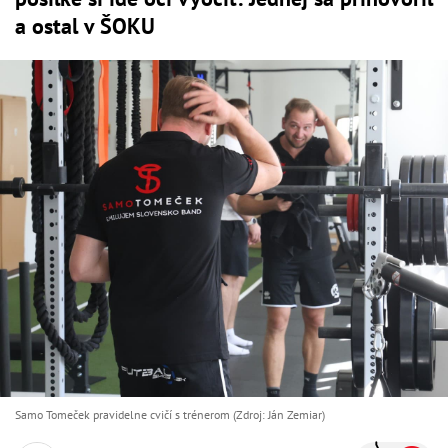
a ostal v ŠOKU
Samo Tomeček pravidelne cvičí s trénerom (Zdroj: Ján Zemiar)