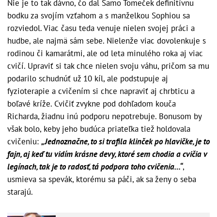
Nie je to tak dávno, čo dal Samo Tomeček definitívnu
bodku za svojím vzťahom a s manželkou Sophiou sa
rozviedol. Viac času teda venuje nielen svojej práci a
hudbe, ale najmä sám sebe. Nielenže viac dovolenkuje s
rodinou či kamarátmi, ale od leta minulého roka aj viac
cvičí. Upraviť si tak chce nielen svoju váhu, pričom sa mu
podarilo schudnúť už 10 kíl, ale podstupuje aj
fyzioterapie a cvičením si chce napraviť aj chrbticu a
boľavé kríže. Cvičiť zvykne pod dohľadom kouča
Richarda, žiadnu inú podporu nepotrebuje. Bonusom by
však bolo, keby jeho budúca priateľka tiež holdovala
cvičeniu:
„Jednoznačne, to si trafila klinček po hlavičke, je to
fajn, aj keď tu vidím krásne devy, ktoré sem chodia a cvičia v
legínach, tak je to radosť, tá podpora toho cvičenia…“
,
usmieva sa spevák, ktorému sa páči, ak sa ženy o seba
starajú.