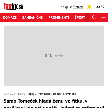
22 °C
7. august
,
Štefánia
DOMÁCE
ZAHRANIČNÉ
PROMINENTI
ŠPORT
ZAUJÍMAV
21.4.2024 18:00
Topky
Prominenti
Domáci prominenti
Samo Tomeček hľadá ženu vo fitku, v
posilke si ide oči vyočiť: Jednej sa prihovoril