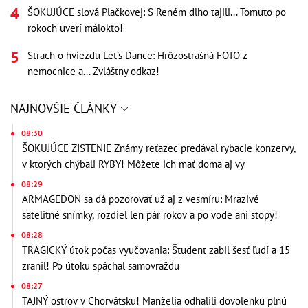
ŠOKUJÚCE slová Plačkovej: S Reném dlho tajili... Tomuto po
rokoch uverí málokto!
Strach o hviezdu Let's Dance: Hrôzostrašná FOTO z
nemocnice a... Zvláštny odkaz!
NAJNOVŠIE ČLÁNKY
08:30
ŠOKUJÚCE ZISTENIE Známy reťazec predával rybacie konzervy,
v ktorých chýbali RYBY! Môžete ich mať doma aj vy
08:29
ARMAGEDON sa dá pozorovať už aj z vesmíru: Mrazivé
satelitné snímky, rozdiel len pár rokov a po vode ani stopy!
08:28
TRAGICKÝ útok počas vyučovania: Študent zabil šesť ľudí a 15
zranil! Po útoku spáchal samovraždu
08:27
TAJNÝ ostrov v Chorvátsku! Manželia odhalili dovolenku plnú