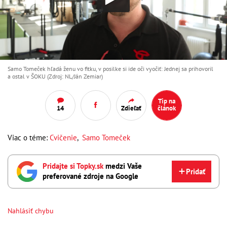
Samo Tomeček hľadá ženu vo fitku, v posilke si ide oči vyočiť: Jednej sa prihovoril
a ostal v ŠOKU (Zdroj: NL/Ján Zemiar)
Tip na
14
Zdieľať
článok
Viac o téme:
Cvičenie
,
Samo Tomeček
Pridajte si Topky.sk
medzi Vaše
Pridať
preferované zdroje na Google
Nahlásiť chybu