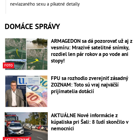
neviazaného sexu a pikatné detaily
DOMÁCE SPRÁVY
ARMAGEDON sa dá pozorovať už aj z
vesmíru: Mrazivé satelitné snímky,
rozdiel len pár rokov a po vode ani
stopy!
FOTO
FPU sa rozhodlo zverejniť zásadný
ZOZNAM: Toto sú vraj najväčší
prijímatelia dotácií
AKTUÁLNE Nové informácie z
kúpaliska pri Šali: 8 ľudí skončilo v
nemocnici
AKTUALIZOVANÉ