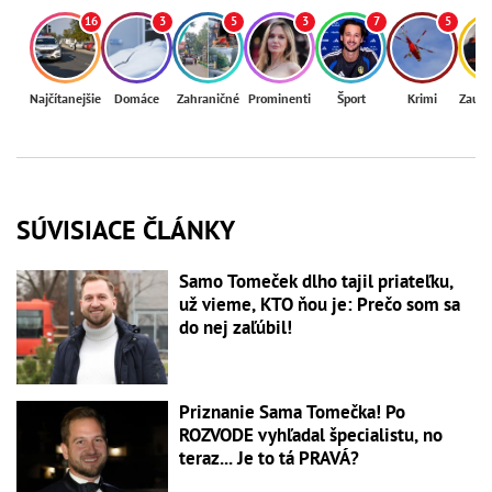
16
3
5
3
7
5
Najčítanejšie
Domáce
Zahraničné
Prominenti
Šport
Krimi
Zaují
SÚVISIACE ČLÁNKY
Samo Tomeček dlho tajil priateľku,
už vieme, KTO ňou je: Prečo som sa
do nej zaľúbil!
Priznanie Sama Tomečka! Po
ROZVODE vyhľadal špecialistu, no
teraz... Je to tá PRAVÁ?