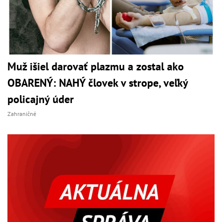
Muž išiel darovať plazmu a zostal ako
OBARENÝ: NAHÝ človek v strope, veľký
policajný úder
Zahraničné