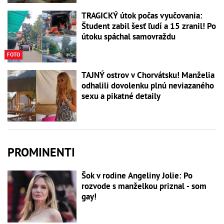
TRAGICKÝ útok počas vyučovania:
Študent zabil šesť ľudí a 15 zranil! Po
útoku spáchal samovraždu
FOTO
TAJNÝ ostrov v Chorvátsku! Manželia
odhalili dovolenku plnú neviazaného
sexu a pikatné detaily
PROMINENTI
Šok v rodine Angeliny Jolie: Po
rozvode s manželkou priznal - som
gay!