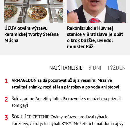
ÚĽUV otvára výstavu
Rekonštrukcia Hlavnej
keramickej tvorby Štefana
stanice v Bratislave je opäť
Mlícha
o krok bližšie, uviedol
minister Ráž
NAJČÍTANEJŠIE
3 DNI
TÝŽDEŇ
ARMAGEDON sa dá pozorovať už aj z vesmíru: Mrazivé
satelitné snímky, rozdiel len pár rokov a po vode ani stopy!
Šok v rodine Angeliny Jolie: Po rozvode s manželkou priznal -
som gay!
ŠOKUJÚCE ZISTENIE Známy reťazec predával rybacie
konzervy, v ktorých chýbali RYBY! Môžete ich mať doma aj vy