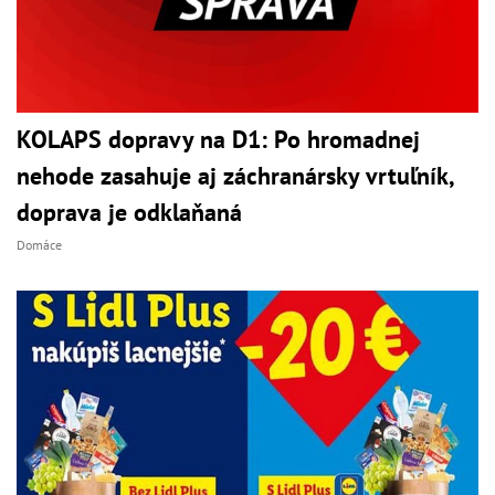
KOLAPS dopravy na D1: Po hromadnej
nehode zasahuje aj záchranársky vrtuľník,
doprava je odklaňaná
Domáce