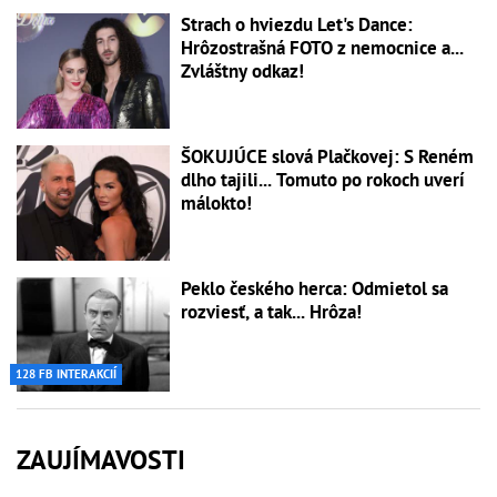
Strach o hviezdu Let's Dance:
Hrôzostrašná FOTO z nemocnice a...
Zvláštny odkaz!
ŠOKUJÚCE slová Plačkovej: S Reném
dlho tajili... Tomuto po rokoch uverí
málokto!
Peklo českého herca: Odmietol sa
rozviesť, a tak... Hrôza!
128 FB INTERAKCIÍ
ZAUJÍMAVOSTI