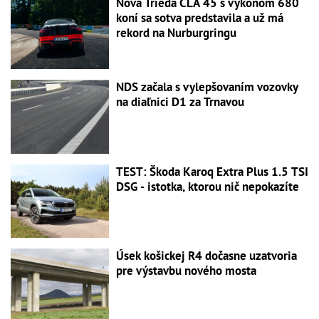
Nová Trieda CLA 45 s výkonom 680
koní sa sotva predstavila a už má
rekord na Nurburgringu
NDS začala s vylepšovaním vozovky
na diaľnici D1 za Trnavou
TEST: Škoda Karoq Extra Plus 1.5 TSI
DSG - istotka, ktorou nič nepokazíte
Úsek košickej R4 dočasne uzatvoria
pre výstavbu nového mosta