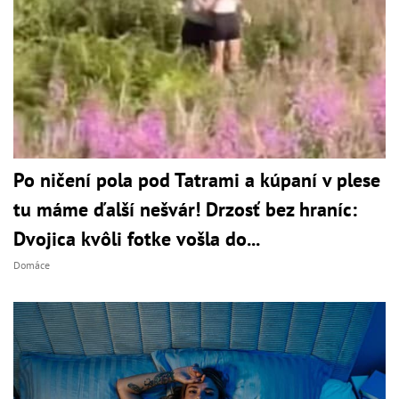
Po ničení pola pod Tatrami a kúpaní v plese
tu máme ďalší nešvár! Drzosť bez hraníc:
Dvojica kvôli fotke vošla do...
Domáce