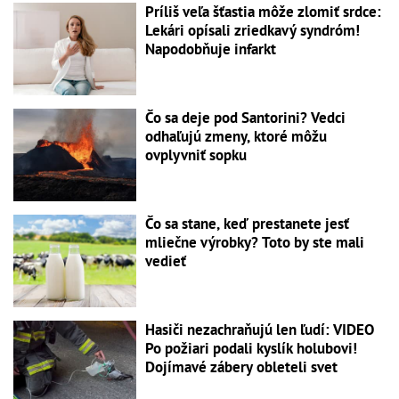
Príliš veľa šťastia môže zlomiť srdce:
Lekári opísali zriedkavý syndróm!
Napodobňuje infarkt
Čo sa deje pod Santorini? Vedci
odhaľujú zmeny, ktoré môžu
ovplyvniť sopku
Čo sa stane, keď prestanete jesť
mliečne výrobky? Toto by ste mali
vedieť
Hasiči nezachraňujú len ľudí: VIDEO
Po požiari podali kyslík holubovi!
Dojímavé zábery obleteli svet