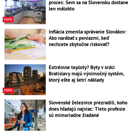
proces: Sem sa na Slovensku dostane
len málokto
FOTO
Inflácia zmenila správanie Slovákov:
Ako narábať s peniazmi, keď
nechcete zbytočne riskovať?
Extrémne teploty? Byty v srdci
Bratislavy majú výnimočný systém,
ktorý ešte aj šetrí náklady
FOTO
Slovenské železnice prezradili, koho
dnes hľadajú najviac: Tieto profesie
sú mimoriadne žiadané