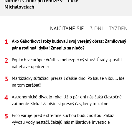
Norbert Czibor po remíze v
Lúke
Michalovciach
NAJČÍTANEJŠIE
3 DNI
TÝŽDEŇ
Ako Gáboríkovci roky budovali svoj verejný obraz: Zamilovaný
pár a rodinná idylka! Zmenilo sa niečo?
Poplach v Európe: Vrátil sa nebezpečný vírus! Úrady spustili
naliehavé opatrenia
Markizácky súťažiaci prerazil ďalšie dno: Po kauze v šou... Ide
na tom zarábať!
Astronomické divadlo roka: Už o pár dní nás čaká čiastočné
zatmenie Slnka! Zapíšte si presný čas, kedy to začne
Fico varuje pred extrémne suchou budúcnosťou: Zákaz
vývozu vody nestačí, čakajú nás miliardové investície