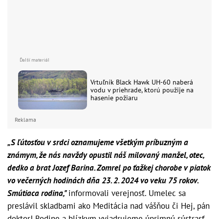
Vrtuľník Black Hawk UH-60 naberá
vodu v priehrade, ktorú použije na
hasenie požiaru
Reklama
„S ľútosťou v srdci oznamujeme všetkým príbuzným a
známym, že nás navždy opustil náš milovaný manžel, otec,
dedko a brat Jozef Barina. Zomrel po ťažkej chorobe v piatok
vo večerných hodinách dňa 23. 2. 2024 vo veku 75 rokov.
Smútiaca rodina,"
informovali verejnosť. Umelec sa
preslávil skladbami ako Meditácia nad vášňou či Hej, pán
doktor! Rodine a blízkym vyjadrujeme úprimnú sústrasť.