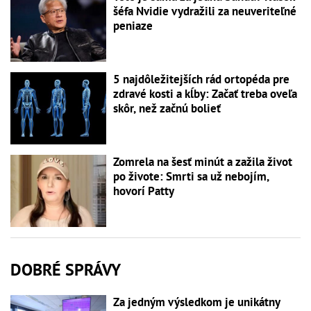
šéfa Nvidie vydražili za neuveriteľné
peniaze
5 najdôležitejších rád ortopéda pre
zdravé kosti a kĺby: Začať treba oveľa
skôr, než začnú bolieť
Zomrela na šesť minút a zažila život
po živote: Smrti sa už nebojím,
hovorí Patty
DOBRÉ SPRÁVY
Za jedným výsledkom je unikátny