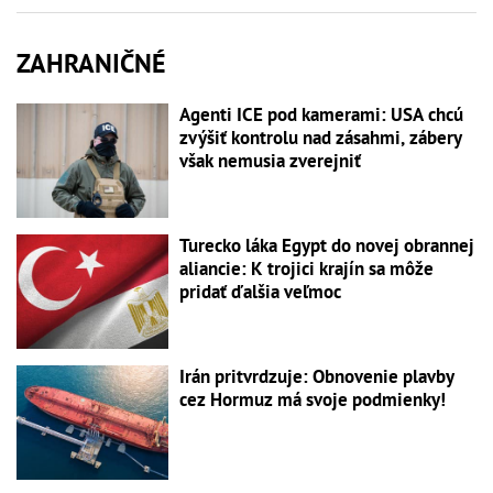
ZAHRANIČNÉ
Agenti ICE pod kamerami: USA chcú
zvýšiť kontrolu nad zásahmi, zábery
však nemusia zverejniť
Turecko láka Egypt do novej obrannej
aliancie: K trojici krajín sa môže
pridať ďalšia veľmoc
Irán pritvrdzuje: Obnovenie plavby
cez Hormuz má svoje podmienky!