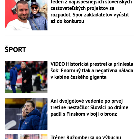
Jeden z najúspešnejších slovenských
cestovateľských projektov sa
rozpadol. Spor zakladateľov vyústil
až do konkurzu
ŠPORT
VIDEO Historická prestrelka priniesla
šok: Enormný tlak a negatívna nálada
v kabíne českého giganta
Ani dvojgólové vedenie po prvej
tretine nestačilo: Slováci po dráme
padli s Fínskom v boji o bronz
Tréner Ružomberka po výbuchu