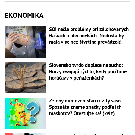
EKONOMIKA
SOI našla problémy pri zálohovaných
fľašiach a plechovkách: Nedostatky
mala viac než štvrtina prevádzok!
Slovensko tvrdo dopláca na sucho:
Burzy reagujú rýchlo, kedy pocítime
horúčavy v peňaženkách?
Zelený mimozemšťan či žltý šašo:
Spoznáte známe značky podľa ich
maskotov? Otestujte sa! (kvíz)