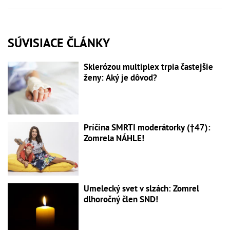
SÚVISIACE ČLÁNKY
Sklerózou multiplex trpia častejšie
ženy: Aký je dôvod?
Príčina SMRTI moderátorky (†47):
Zomrela NÁHLE!
Umelecký svet v slzách: Zomrel
dlhoročný člen SND!