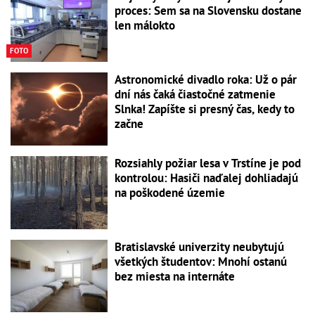
proces: Sem sa na Slovensku dostane
len málokto
FOTO
Astronomické divadlo roka: Už o pár
dní nás čaká čiastočné zatmenie
Slnka! Zapíšte si presný čas, kedy to
začne
Rozsiahly požiar lesa v Trstíne je pod
kontrolou: Hasiči naďalej dohliadajú
na poškodené územie
Bratislavské univerzity neubytujú
všetkých študentov: Mnohí ostanú
bez miesta na internáte