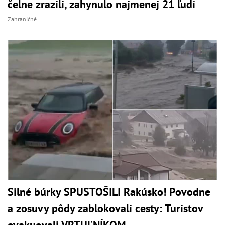
čelne zrazili, zahynulo najmenej 21 ľudí
Zahraničné
Silné búrky SPUSTOŠILI Rakúsko! Povodne
a zosuvy pôdy zablokovali cesty: Turistov
evakuovali VRTUĽNÍKOM