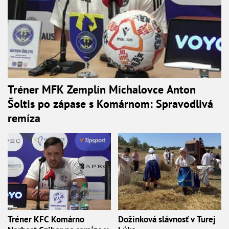
Tréner MFK Zemplín Michalovce Anton
Šoltis po zápase s Komárnom: Spravodlivá
remíza
Tréner KFC Komárno
Dožinková slávnosť v Turej