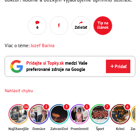
Tip na
6
Zdieľať
článok
Viac o téme:
Jozef Barina
Pridajte si Topky.sk
medzi Vaše
Pridať
preferované zdroje na Google
Nahlásiť chybu
16
2
3
1
7
6
Najčítanejšie
Domáce
Zahraničné
Prominenti
Šport
Krimi
Zaují