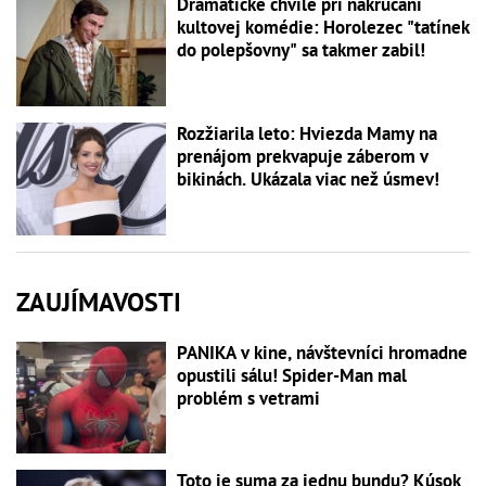
Dramatické chvíle pri nakrúcaní
kultovej komédie: Horolezec "tatínek
do polepšovny" sa takmer zabil!
Rozžiarila leto: Hviezda Mamy na
prenájom prekvapuje záberom v
bikinách. Ukázala viac než úsmev!
ZAUJÍMAVOSTI
PANIKA v kine, návštevníci hromadne
opustili sálu! Spider-Man mal
problém s vetrami
Toto je suma za jednu bundu? Kúsok