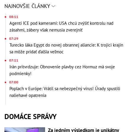
NAJNOVŠIE ČLÁNKY
08:11
Agenti ICE pod kamerami: USA chcú zvýšiť kontrolu nad
zásahmi, zábery však nemusia zverejniť
07:29
Turecko láka Egypt do novej obrannej aliancie: K trojici krajín
sa môže pridať ďalšia veľmoc
07:11
Irán pritvrdzuje: Obnovenie plavby cez Hormuz má svoje
podmienky!
07:00
Poplach v Európe: Vrátil sa nebezpečný vírus! Úrady spustili
naliehavé opatrenia
DOMÁCE SPRÁVY
Za jedným výsledkom je unikátny