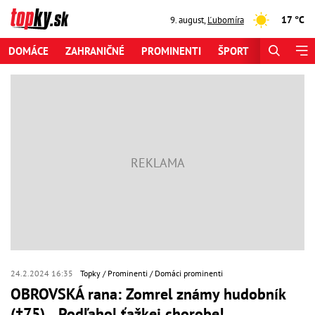
17 °C
9. august
,
Ľubomíra
DOMÁCE
ZAHRANIČNÉ
PROMINENTI
ŠPORT
ZAUJÍMAV
24.2.2024 16:35
Topky
Prominenti
Domáci prominenti
OBROVSKÁ rana: Zomrel známy hudobník
(†75)... Podľahol ťažkej chorobe!