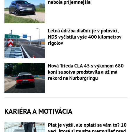
nebola príjemnejšia
Letná údržba diaľnic je v polovici,
NDS vyčistila vyše 400 kilometrov
rigolov
Nová Trieda CLA 45 s výkonom 680
koní sa sotva predstavila a už má
rekord na Nurburgringu
KARIÉRA A MOTIVÁCIA
Plat je vyšší, ale oplatí sa vám to? 10
vecí, ktoré si musíte premyslieť pred