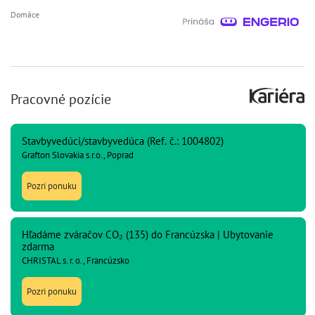
Domáce
Pracovné pozície
Stavbyvedúci/stavbyvedúca (Ref. č.: 1004802)
Grafton Slovakia s.r.o., Poprad
Pozri ponuku
Hľadáme zváračov CO₂ (135) do Francúzska | Ubytovanie
zdarma
CHRISTAL s. r. o., Francúzsko
Pozri ponuku