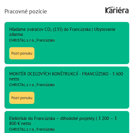
Pracovné pozície
Hľadáme zváračov CO₂ (135) do Francúzska | Ubytovanie
zdarma
CHRISTAL s. r. o., Francúzsko
Pozri ponuku
MONTÉR OCEĽOVÝCH KONŠTRUKCIÍ - FRANCÚZSKO - 3 600
netto
CHRISTAL s. r. o., Francúzsko
Pozri ponuku
Elektrikár do Francúzska – dlhodobé projekty | 3 200 – 3
800 € netto
CHRISTAL s. r. o., Francúzsko