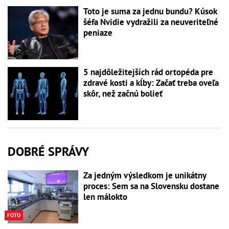
Toto je suma za jednu bundu? Kúsok
šéfa Nvidie vydražili za neuveriteľné
peniaze
5 najdôležitejších rád ortopéda pre
zdravé kosti a kĺby: Začať treba oveľa
skôr, než začnú bolieť
DOBRÉ SPRÁVY
Za jedným výsledkom je unikátny
proces: Sem sa na Slovensku dostane
len málokto
FOTO