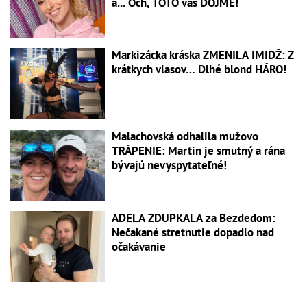
a... Och, TOTO vás DOJME!
Markizácka kráska ZMENILA IMIDŽ: Z
krátkych vlasov… Dlhé blond HÁRO!
Malachovská odhalila mužovo
TRÁPENIE: Martin je smutný a rána
bývajú nevyspytateľné!
ADELA ZDUPKALA za Bezdedom:
Nečakané stretnutie dopadlo nad
očakávanie