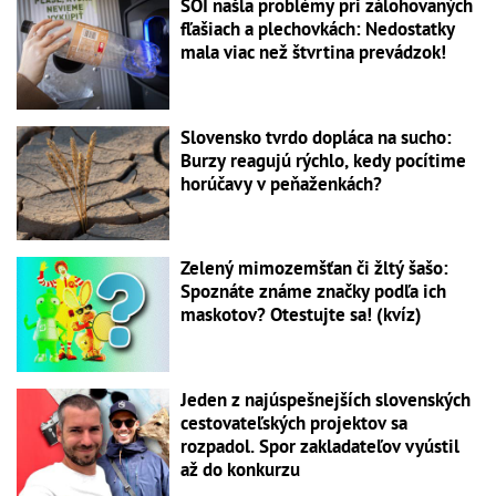
SOI našla problémy pri zálohovaných
fľašiach a plechovkách: Nedostatky
mala viac než štvrtina prevádzok!
Slovensko tvrdo dopláca na sucho:
Burzy reagujú rýchlo, kedy pocítime
horúčavy v peňaženkách?
Zelený mimozemšťan či žltý šašo:
Spoznáte známe značky podľa ich
maskotov? Otestujte sa! (kvíz)
Jeden z najúspešnejších slovenských
cestovateľských projektov sa
rozpadol. Spor zakladateľov vyústil
až do konkurzu