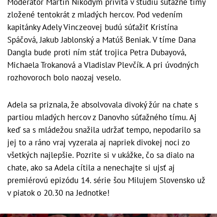
Moderátor Martin Nikodým privíta v štúdiu súťažné tímy
zložené tentokrát z mladých hercov. Pod vedením
kapitánky Adely Vinczeovej budú súťažiť Kristína
Spáčová, Jakub Jablonský a Matúš Beniak. V tíme Dana
Dangla bude proti ním stáť trojica Petra Dubayová,
Michaela Trokanová a Vladislav Plevčík. A pri úvodných
rozhovoroch bolo naozaj veselo.
Adela sa priznala, že absolvovala divoký žúr na chate s
partiou mladých hercov z Danovho súťažného tímu. Aj
keď sa s mládežou snažila udržať tempo, nepodarilo sa
jej to a ráno vraj vyzerala aj napriek divokej noci zo
všetkých najlepšie. Pozrite si v ukážke, čo sa dialo na
chate, ako sa Adela cítila a nenechajte si ujsť aj
premiérovú epizódu 14. série šou Milujem Slovensko už
v piatok o 20.30 na Jednotke!