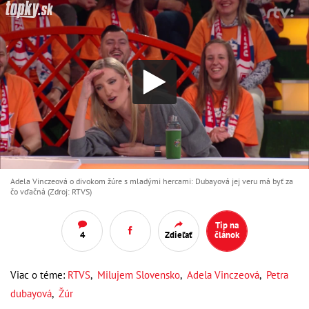
Adela Vinczeová o divokom žúre s mladými hercami: Dubayová jej veru má byť za
čo vďačná (Zdroj: RTVS)
Tip na
4
Zdieľať
článok
Viac o téme:
RTVS
,
Milujem Slovensko
,
Adela Vinczeová
,
Petra
dubayová
,
Žúr