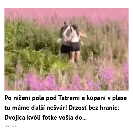
Po ničení pola pod Tatrami a kúpaní v plese
tu máme ďalší nešvár! Drzosť bez hraníc:
Dvojica kvôli fotke vošla do...
Domáce