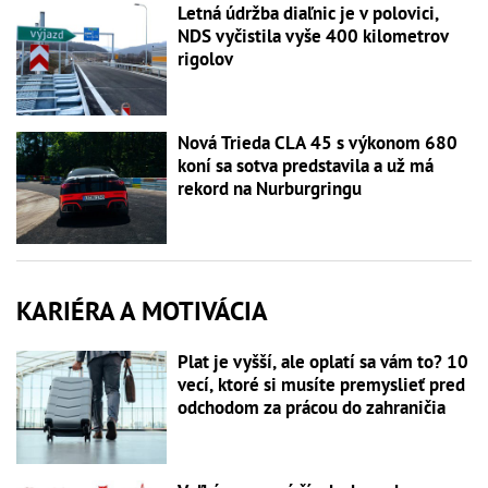
Letná údržba diaľnic je v polovici,
NDS vyčistila vyše 400 kilometrov
rigolov
Nová Trieda CLA 45 s výkonom 680
koní sa sotva predstavila a už má
rekord na Nurburgringu
KARIÉRA A MOTIVÁCIA
Plat je vyšší, ale oplatí sa vám to? 10
vecí, ktoré si musíte premyslieť pred
odchodom za prácou do zahraničia