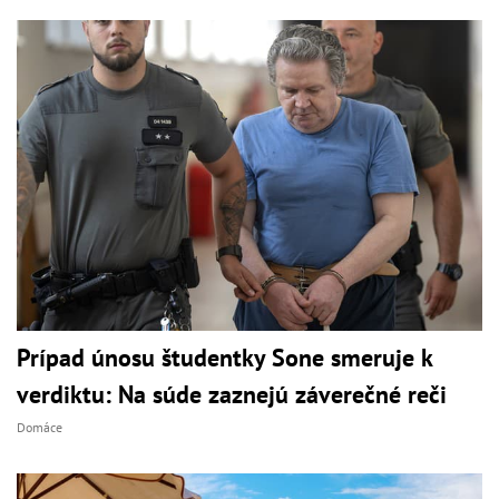
Prípad únosu študentky Sone smeruje k
verdiktu: Na súde zaznejú záverečné reči
Domáce