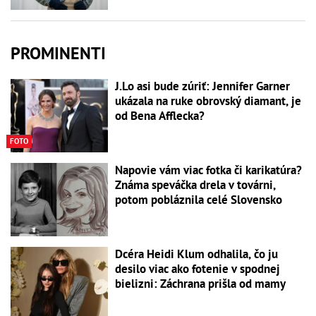
PROMINENTI
J.Lo asi bude zúriť: Jennifer Garner
ukázala na ruke obrovský diamant, je
od Bena Afflecka?
FOTO
Napovie vám viac fotka či karikatúra?
Známa speváčka drela v továrni,
potom pobláznila celé Slovensko
Dcéra Heidi Klum odhalila, čo ju
desilo viac ako fotenie v spodnej
bielizni: Záchrana prišla od mamy