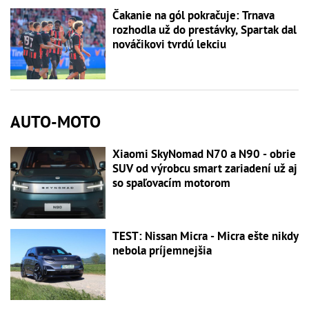
Čakanie na gól pokračuje: Trnava
rozhodla už do prestávky, Spartak dal
nováčikovi tvrdú lekciu
AUTO-MOTO
Xiaomi SkyNomad N70 a N90 - obrie
SUV od výrobcu smart zariadení už aj
so spaľovacím motorom
TEST: Nissan Micra - Micra ešte nikdy
nebola príjemnejšia