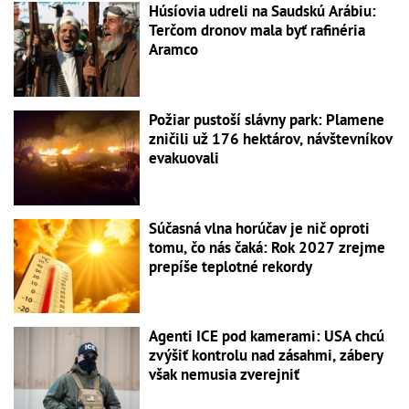
Húsíovia udreli na Saudskú Arábiu:
Terčom dronov mala byť rafinéria
Aramco
Požiar pustoší slávny park: Plamene
zničili už 176 hektárov, návštevníkov
evakuovali
Súčasná vlna horúčav je nič oproti
tomu, čo nás čaká: Rok 2027 zrejme
prepíše teplotné rekordy
Agenti ICE pod kamerami: USA chcú
zvýšiť kontrolu nad zásahmi, zábery
však nemusia zverejniť