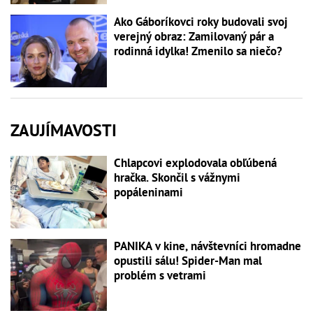
Ako Gáboríkovci roky budovali svoj
verejný obraz: Zamilovaný pár a
rodinná idylka! Zmenilo sa niečo?
ZAUJÍMAVOSTI
Chlapcovi explodovala obľúbená
hračka. Skončil s vážnymi
popáleninami
PANIKA v kine, návštevníci hromadne
opustili sálu! Spider-Man mal
problém s vetrami