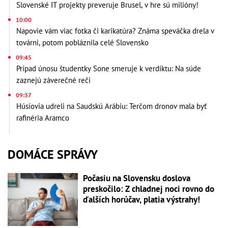
Slovenské IT projekty preveruje Brusel, v hre sú milióny!
10:00
Napovie vám viac fotka či karikatúra? Známa speváčka drela v
továrni, potom pobláznila celé Slovensko
09:45
Prípad únosu študentky Sone smeruje k verdiktu: Na súde
zaznejú záverečné reči
09:37
Húsíovia udreli na Saudskú Arábiu: Terčom dronov mala byť
rafinéria Aramco
DOMÁCE SPRÁVY
Počasiu na Slovensku doslova
preskočilo: Z chladnej noci rovno do
ďalších horúčav, platia výstrahy!