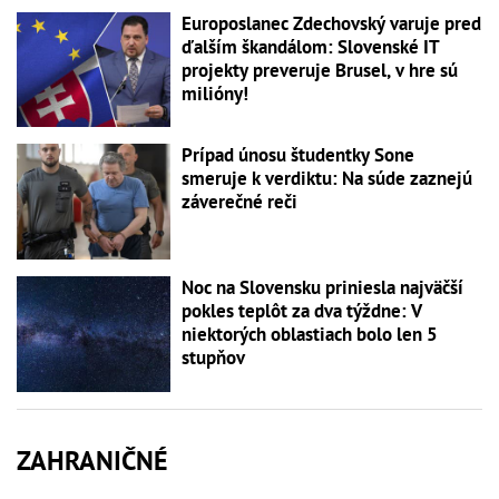
Europoslanec Zdechovský varuje pred
ďalším škandálom: Slovenské IT
projekty preveruje Brusel, v hre sú
milióny!
Prípad únosu študentky Sone
smeruje k verdiktu: Na súde zaznejú
záverečné reči
Noc na Slovensku priniesla najväčší
pokles teplôt za dva týždne: V
niektorých oblastiach bolo len 5
stupňov
ZAHRANIČNÉ