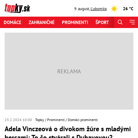
26 °C
9. august
,
Ľubomíra
DOMÁCE
ZAHRANIČNÉ
PROMINENTI
ŠPORT
ZAUJÍMAV
23.2.2024 10:00
Topky
Prominenti
Domáci prominenti
Adela Vinczeová o divokom žúre s mladými
hercami: To čo stvárali s Dubayovou?