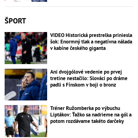
ŠPORT
VIDEO Historická prestrelka priniesla
šok: Enormný tlak a negatívna nálada
v kabíne českého giganta
Ani dvojgólové vedenie po prvej
tretine nestačilo: Slováci po dráme
padli s Fínskom v boji o bronz
Tréner Ružomberka po výbuchu
Liptákov: Ťažko sa nadrieme na gól a
potom rozdávame takéto darčeky