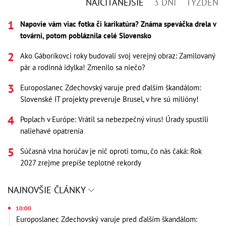
NAJČÍTANEJŠIE
3 DNI
TÝŽDEŇ
Napovie vám viac fotka či karikatúra? Známa speváčka drela v
továrni, potom pobláznila celé Slovensko
Ako Gáboríkovci roky budovali svoj verejný obraz: Zamilovaný
pár a rodinná idylka! Zmenilo sa niečo?
Europoslanec Zdechovský varuje pred ďalším škandálom:
Slovenské IT projekty preveruje Brusel, v hre sú milióny!
Poplach v Európe: Vrátil sa nebezpečný vírus! Úrady spustili
naliehavé opatrenia
Súčasná vlna horúčav je nič oproti tomu, čo nás čaká: Rok
2027 zrejme prepíše teplotné rekordy
NAJNOVŠIE ČLÁNKY
10:00
Europoslanec Zdechovský varuje pred ďalším škandálom: