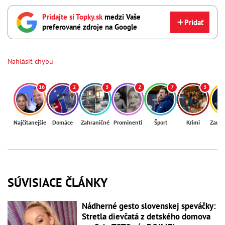
Pridajte si Topky.sk
medzi Vaše
Pridať
preferované zdroje na Google
Nahlásiť chybu
16
2
3
2
7
3
Najčítanejšie
Domáce
Zahraničné
Prominenti
Šport
Krimi
Zaují
SÚVISIACE ČLÁNKY
Nádherné gesto slovenskej speváčky:
Stretla dievčatá z detského domova