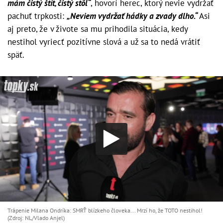
mám čistý štít, čistý stôl“
, hovorí herec, ktorý nevie vydržať
pachuť trpkosti:
„Neviem vydržať hádky a zvady dlho.“
Asi
aj preto, že v živote sa mu prihodila situácia, kedy
nestihol vyriecť pozitívne slová a už sa to nedá vrátiť
späť.
Trápenie Milana Ondríka: SMRŤ blízkeho človeka... Mrzí ho, že TOTO nestihol!
(Zdroj: NL/Vlado Anjel)