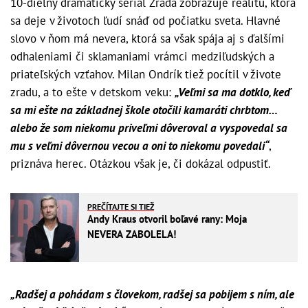
10-dielny dramatický seriál Zrada zobrazuje realitu, ktorá
sa deje v životoch ľudí snáď od počiatku sveta. Hlavné
slovo v ňom má nevera, ktorá sa však spája aj s ďalšími
odhaleniami či sklamaniami vrámci medziľudských a
priateľských vzťahov. Milan Ondrík tiež pocítil v živote
zradu, a to ešte v detskom veku:
„Veľmi sa ma dotklo, keď
sa mi ešte na základnej škole otočili kamaráti chrbtom…
alebo že som niekomu priveľmi dôveroval a vyspovedal sa
mu s veľmi dôvernou vecou a oni to niekomu povedali“
,
priznáva herec. Otázkou však je, či dokázal odpustiť.
PREČÍTAJTE SI TIEŽ
Andy Kraus otvoril boľavé rany: Moja
NEVERA ZABOLELA!
„Radšej a pohádam s človekom, radšej sa pobijem s ním, ale