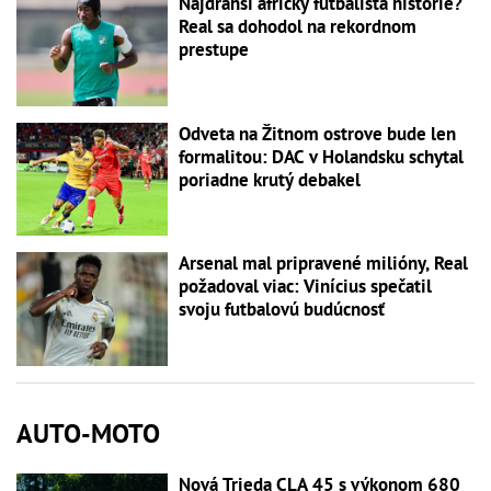
Najdrahší africký futbalista histórie?
Real sa dohodol na rekordnom
prestupe
Odveta na Žitnom ostrove bude len
formalitou: DAC v Holandsku schytal
poriadne krutý debakel
Arsenal mal pripravené milióny, Real
požadoval viac: Vinícius spečatil
svoju futbalovú budúcnosť
AUTO-MOTO
Nová Trieda CLA 45 s výkonom 680