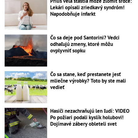
Príliš veľa šťastia môže zlomiť srdce:
Lekári opísali zriedkavý syndróm!
Napodobňuje infarkt
Čo sa deje pod Santorini? Vedci
odhaľujú zmeny, ktoré môžu
ovplyvniť sopku
Čo sa stane, keď prestanete jesť
mliečne výrobky? Toto by ste mali
vedieť
Hasiči nezachraňujú len ľudí: VIDEO
Po požiari podali kyslík holubovi!
Dojímavé zábery obleteli svet