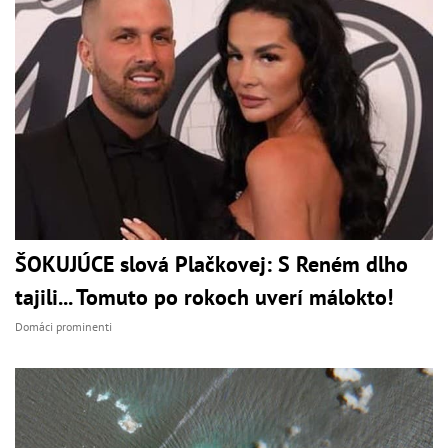
ŠOKUJÚCE slová Plačkovej: S Reném dlho
tajili... Tomuto po rokoch uverí málokto!
Domáci prominenti