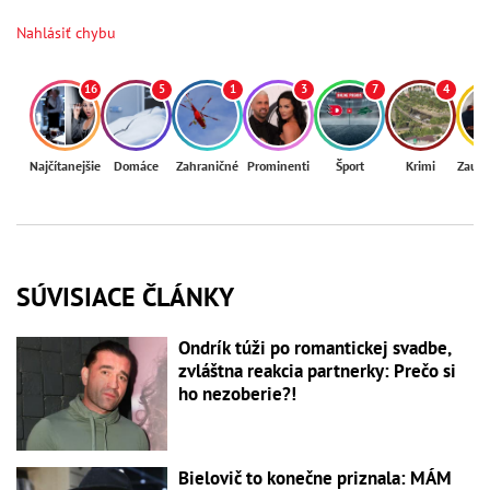
Nahlásiť chybu
16
5
1
3
7
4
Najčítanejšie
Domáce
Zahraničné
Prominenti
Šport
Krimi
Zaují
SÚVISIACE ČLÁNKY
Ondrík túži po romantickej svadbe,
zvláštna reakcia partnerky: Prečo si
ho nezoberie?!
Bielovič to konečne priznala: MÁM