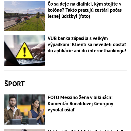
Čo sa deje na diaľnici, kým stojíte v
kolóne? Takto pracujú cestári počas
letnej údržby! (foto)
VÚB banka zápasila s veľkým
výpadkom: Klienti sa nevedeli dostať
do aplikácie ani do internetbankingu!
ŠPORT
FOTO Messiho žena v bikinách:
Komentár Ronaldovej Georginy
vyvolal ošiaľ