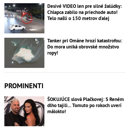
Desivé VIDEO len pre silné žalúdky:
Chlapca zabilo na priechode auto!
Telo našli o 150 metrov ďalej
Tanker pri Ománe hrozí katastrofou:
Do mora uniká obrovské množstvo
ropy!
PROMINENTI
ŠOKUJÚCE slová Plačkovej: S Reném
dlho tajili... Tomuto po rokoch uverí
málokto!