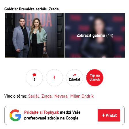
Galéria: Premiéra seriálu Zrada
Zobraziť galériu
(44)
Tip na
5
Zdieľať
článok
Viac o téme:
Seriál
,
Zrada
,
Nevera
,
Milan Ondrík
Pridajte si Topky.sk
medzi Vaše
Pridať
preferované zdroje na Google