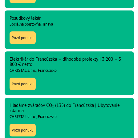
Posudkový lekár
Sociálna poisťovňa, Trnava
Pozri ponuku
Elektrikár do Francúzska – dlhodobé projekty | 3 200 – 3
800 € netto
CHRISTAL s. r. o., Francúzsko
Pozri ponuku
Hľadáme zváračov CO₂ (135) do Francúzska | Ubytovanie
zdarma
CHRISTAL s. r. o., Francúzsko
Pozri ponuku