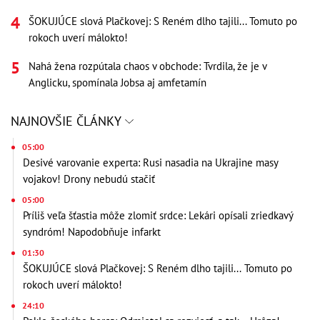
ŠOKUJÚCE slová Plačkovej: S Reném dlho tajili... Tomuto po
rokoch uverí málokto!
Nahá žena rozpútala chaos v obchode: Tvrdila, že je v
Anglicku, spomínala Jobsa aj amfetamín
NAJNOVŠIE ČLÁNKY
05:00
Desivé varovanie experta: Rusi nasadia na Ukrajine masy
vojakov! Drony nebudú stačiť
05:00
Príliš veľa šťastia môže zlomiť srdce: Lekári opísali zriedkavý
syndróm! Napodobňuje infarkt
01:30
ŠOKUJÚCE slová Plačkovej: S Reném dlho tajili... Tomuto po
rokoch uverí málokto!
24:10