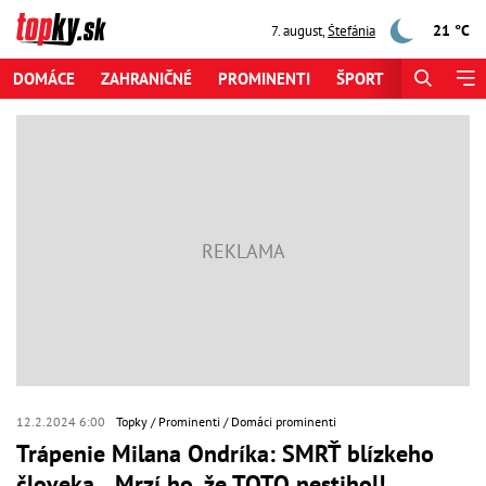
21 °C
7. august
,
Štefánia
DOMÁCE
ZAHRANIČNÉ
PROMINENTI
ŠPORT
ZAUJÍMAV
12.2.2024 6:00
Topky
Prominenti
Domáci prominenti
Trápenie Milana Ondríka: SMRŤ blízkeho
človeka... Mrzí ho, že TOTO nestihol!