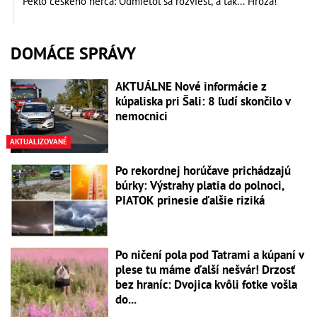
Peklo českého herca: Odmietol sa rozviesť, a tak... Hrôza!
DOMÁCE SPRÁVY
AKTUÁLNE Nové informácie z
kúpaliska pri Šali: 8 ľudí skončilo v
nemocnici
AKTUALIZOVANÉ
Po rekordnej horúčave prichádzajú
búrky: Výstrahy platia do polnoci,
PIATOK prinesie ďalšie riziká
Po ničení pola pod Tatrami a kúpaní v
plese tu máme ďalší nešvár! Drzosť
bez hraníc: Dvojica kvôli fotke vošla
do...