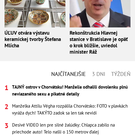
ÚĽUV otvára výstavu
Rekonštrukcia Hlavnej
keramickej tvorby Štefana
stanice v Bratislave je opäť
Mlícha
o krok bližšie, uviedol
minister Ráž
NAJČÍTANEJŠIE
3 DNI
TÝŽDEŇ
TAJNÝ ostrov v Chorvátsku! Manželia odhalili dovolenku plnú
neviazaného sexu a pikatné detaily
Manželka Attilu Végha rozpálila Chorvátsko: FOTO v plavkách
vyráža dych! TAKÝTO zadok sa len tak nevidí
Desivé VIDEO len pre silné žalúdky: Chlapca zabilo na
priechode auto! Telo našli o 150 metrov ďalej