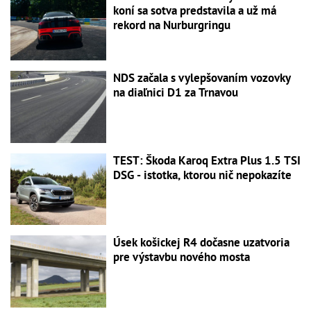
koní sa sotva predstavila a už má
rekord na Nurburgringu
NDS začala s vylepšovaním vozovky
na diaľnici D1 za Trnavou
TEST: Škoda Karoq Extra Plus 1.5 TSI
DSG - istotka, ktorou nič nepokazíte
Úsek košickej R4 dočasne uzatvoria
pre výstavbu nového mosta