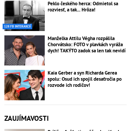
Peklo českého herca: Odmietol sa
rozviesť, a tak... Hrôza!
128 FB INTERAKCIÍ
Manželka Attilu Végha rozpálila
Chorvátsko: FOTO v plavkách vyráža
dych! TAKÝTO zadok sa len tak nevidí
Kaia Gerber a syn Richarda Gerea
spolu: Osud ich spojil desaťročia po
rozvode ich rodičov!
ZAUJÍMAVOSTI