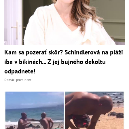
Kam sa pozerať skôr? Schindlerová na pláži
iba v bikinách... Z jej bujného dekoltu
odpadnete!
Domáci prominenti