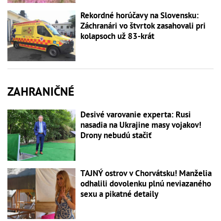
Rekordné horúčavy na Slovensku:
Záchranári vo štvrtok zasahovali pri
kolapsoch už 83-krát
ZAHRANIČNÉ
Desivé varovanie experta: Rusi
nasadia na Ukrajine masy vojakov!
Drony nebudú stačiť
TAJNÝ ostrov v Chorvátsku! Manželia
odhalili dovolenku plnú neviazaného
sexu a pikatné detaily