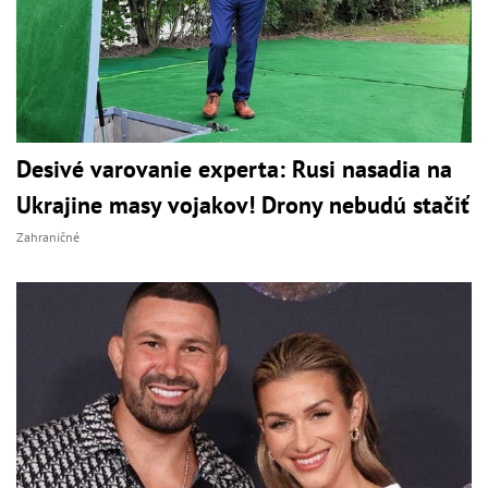
Desivé varovanie experta: Rusi nasadia na
Ukrajine masy vojakov! Drony nebudú stačiť
Zahraničné