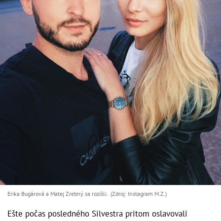
Erika Bugárová a Matej Zrebný sa rozišli. (Zdroj: Instagram M.Z.)
Ešte počas posledného Silvestra pritom oslavovali