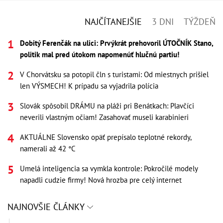
NAJČÍTANEJŠIE
3 DNI
TÝŽDEŇ
Dobitý Ferenčák na ulici: Prvýkrát prehovoril ÚTOČNÍK Stano,
politik mal pred útokom napomenúť hlučnú partiu!
V Chorvátsku sa potopil čln s turistami: Od miestnych prišiel
len VÝSMECH! K prípadu sa vyjadrila polícia
Slovák spôsobil DRÁMU na pláži pri Benátkach: Plavčíci
neverili vlastným očiam! Zasahovať museli karabinieri
AKTUÁLNE Slovensko opäť prepísalo teplotné rekordy,
namerali až 42 °C
Umelá inteligencia sa vymkla kontrole: Pokročilé modely
napadli cudzie firmy! Nová hrozba pre celý internet
NAJNOVŠIE ČLÁNKY