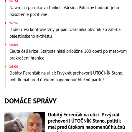
16:24
Nawrocki po roku vo funkcii: Väčšina Poliakov hodnotí jeho
pôsobenie pozitívne
16:16
Izrael rieši kontroverzný prípad: Osadníka obvinili zo zabitia
palestínskeho aktivistu
16:09
Ceuta čelí kríze: Starosta hlási približne 100 obetí po masovom
prekročení hranice
16:00
Dobitý Ferenčák na ulici: Prvýkrát prehovoril ÚTOČNÍK Stano,
politik mal pred útokom napomenúť hlučnú partiu!
DOMÁCE SPRÁVY
Dobitý Ferenčák na ulici: Prvýkrát
prehovoril ÚTOČNÍK Stano, politik
mal pred útokom napomenúť hlučnú