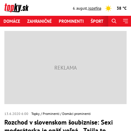
38 °C
6. august
,
Jozefína
DOMÁCE
ZAHRANIČNÉ
PROMINENTI
ŠPORT
ZAUJÍMAV
13.6.2020 6:00
Topky
Prominenti
Domáci prominenti
Rozchod v slovenskom šoubiznise: Sexi
moderátorka je opäť voľná... Tajila to