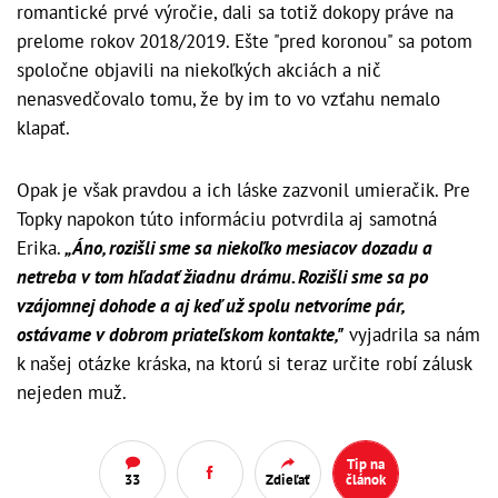
romantické prvé výročie, dali sa totiž dokopy práve na
prelome rokov 2018/2019. Ešte "pred koronou" sa potom
spoločne objavili na niekoľkých akciách a nič
nenasvedčovalo tomu, že by im to vo vzťahu nemalo
klapať.
Opak je však pravdou a ich láske zazvonil umieračik. Pre
Topky napokon túto informáciu potvrdila aj samotná
Erika.
„Áno, rozišli sme sa niekoľko mesiacov dozadu a
netreba v tom hľadať žiadnu drámu. Rozišli sme sa po
vzájomnej dohode a aj keď už spolu netvoríme pár,
ostávame v dobrom priateľskom kontakte,"
vyjadrila sa nám
k našej otázke kráska, na ktorú si teraz určite robí zálusk
nejeden muž.
Tip na
33
Zdieľať
článok