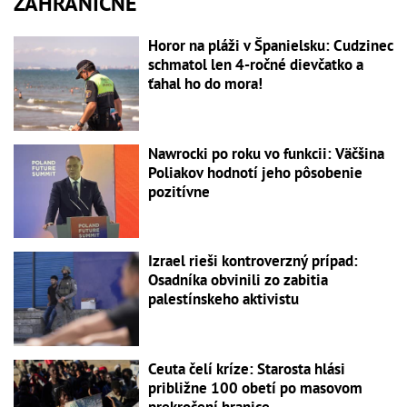
ZAHRANIČNÉ
Horor na pláži v Španielsku: Cudzinec
schmatol len 4-ročné dievčatko a
ťahal ho do mora!
Nawrocki po roku vo funkcii: Väčšina
Poliakov hodnotí jeho pôsobenie
pozitívne
Izrael rieši kontroverzný prípad:
Osadníka obvinili zo zabitia
palestínskeho aktivistu
Ceuta čelí kríze: Starosta hlási
približne 100 obetí po masovom