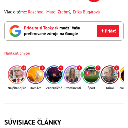
Viac o téme:
Rozchod
,
Matej Zrebný
,
Erika Bugárová
Pridajte si Topky.sk
medzi Vaše
Pridať
preferované zdroje na Google
Nahlásiť chybu
16
4
4
3
7
2
Najčítanejšie
Domáce
Zahraničné
Prominenti
Šport
Krimi
Zaují
SÚVISIACE ČLÁNKY