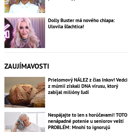
Dolly Buster má nového chlapa:
Ulovila šľachtica!
ZAUJÍMAVOSTI
Prielomový NÁLEZ z čias Inkov! Vedci
z múmií získali DNA vírusu, ktorý
zabíjal milióny ľudí
Nespájajte to len s horúčavami! TOTO
nenápadné potenie u seniorov veští
PROBLÉM: Mnohí to ignorujú