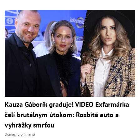
Kauza Gáborík graduje! VIDEO Exfarmárka
čelí brutálnym útokom: Rozbité auto a
vyhrážky smrťou
Domáci prominenti