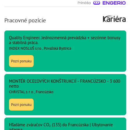
Pracovné pozície
Quality Engineer. Jednozmenná prevádzka + sezónne bonusy
a stabilná práca.
INDEX NOSLUŠ s.r.o., Považská Bystrica
Pozri ponuku
MONTÉR OCEĽOVÝCH KONŠTRUKCIÍ - FRANCÚZSKO - 3 600
netto
CHRISTAL s. r. o., Francúzsko
Pozri ponuku
Hľadáme zváračov CO₂ (135) do Francúzska | Ubytovanie
zdarma