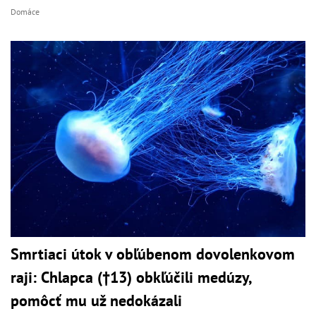
Domáce
Smrtiaci útok v obľúbenom dovolenkovom
raji: Chlapca (†13) obkľúčili medúzy,
pomôcť mu už nedokázali