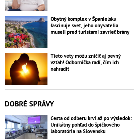
Obytný komplex v Španielsku
fascinuje svet, jeho obyvatelia
museli pred turistami zavrieť brány
Tieto vety môžu zničiť aj pevný
vzťah! Odborníčka radí, čím ich
nahradiť
DOBRÉ SPRÁVY
Cesta od odberu krvi až po výsledok:
Unikátny pohľad do špičkového
laboratória na Slovensku