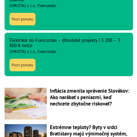
CHRISTAL s. r. o., Francúzsko
Pozri ponuku
Elektrikár do Francúzska – dlhodobé projekty | 3 200 – 3
800 € netto
CHRISTAL s. r. o., Francúzsko
Pozri ponuku
Inflácia zmenila správanie Slovákov:
Ako narábať s peniazmi, keď
nechcete zbytočne riskovať?
Extrémne teploty? Byty v srdci
Bratislavy majú výnimočný systém,