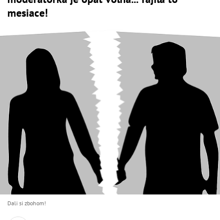
mesiace!
Dali si zbohom!