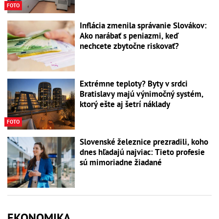
FOTO
Inflácia zmenila správanie Slovákov:
Ako narábať s peniazmi, keď
nechcete zbytočne riskovať?
Extrémne teploty? Byty v srdci
Bratislavy majú výnimočný systém,
ktorý ešte aj šetrí náklady
FOTO
Slovenské železnice prezradili, koho
dnes hľadajú najviac: Tieto profesie
sú mimoriadne žiadané
EKONOMIKA