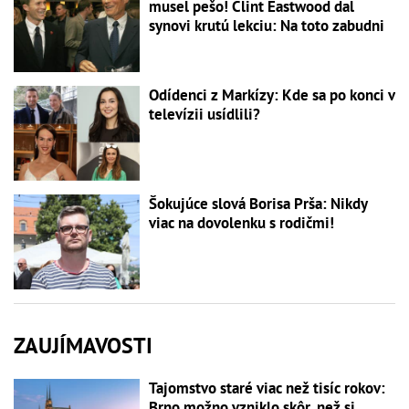
musel pešo! Clint Eastwood dal
synovi krutú lekciu: Na toto zabudni
Odídenci z Markízy: Kde sa po konci v
televízii usídlili?
Šokujúce slová Borisa Prša: Nikdy
viac na dovolenku s rodičmi!
ZAUJÍMAVOSTI
Tajomstvo staré viac než tisíc rokov:
Brno možno vzniklo skôr, než si