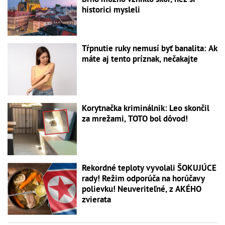
historici mysleli
Tŕpnutie ruky nemusí byť banalita: Ak
máte aj tento príznak, nečakajte
Korytnačka kriminálnik: Leo skončil
za mrežami, TOTO bol dôvod!
Rekordné teploty vyvolali ŠOKUJÚCE
rady! Režim odporúča na horúčavy
polievku! Neuveriteľné, z AKÉHO
zvierata