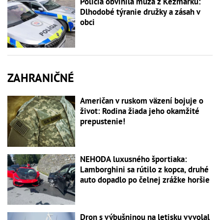
Polícia obvinila muža z Kežmarku:
Dlhodobé týranie družky a zásah v
obci
ZAHRANIČNÉ
Američan v ruskom väzení bojuje o
život: Rodina žiada jeho okamžité
prepustenie!
NEHODA luxusného športiaka:
Lamborghini sa rútilo z kopca, druhé
auto dopadlo po čelnej zrážke horšie
Dron s výbušninou na letisku vyvolal