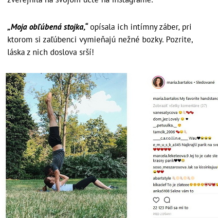
„Moja obľúbená stojka,“
opísala ich intímny záber, pri
ktorom si zaľúbenci vymieňajú nežné bozky. Pozrite,
láska z nich doslova srší!