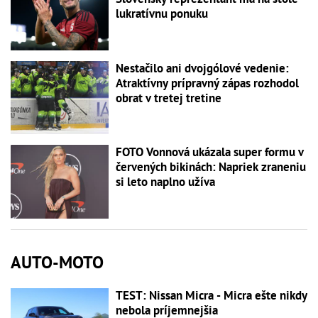
lukratívnu ponuku
Nestačilo ani dvojgólové vedenie:
Atraktívny prípravný zápas rozhodol
obrat v tretej tretine
FOTO Vonnová ukázala super formu v
červených bikinách: Napriek zraneniu
si leto naplno užíva
AUTO-MOTO
TEST: Nissan Micra - Micra ešte nikdy
nebola príjemnejšia