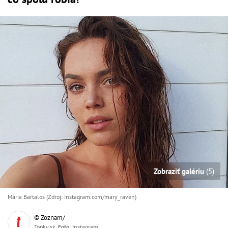
Zobraziť galériu
(5)
Mária Bartalos (Zdroj: instagram.com/mary_raven)
© Zoznam/
Topky.sk,
Foto
: Instagram