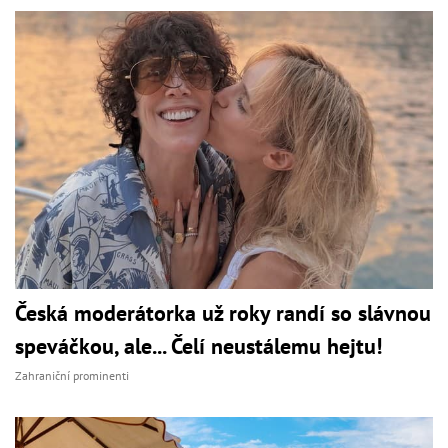
Česká moderátorka už roky randí so slávnou
speváčkou, ale... Čelí neustálemu hejtu!
Zahraniční prominenti