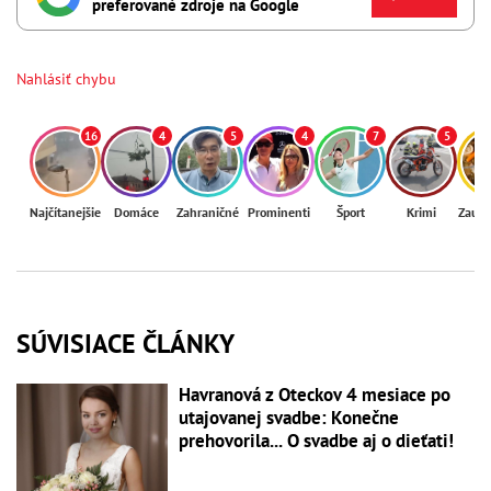
preferované zdroje na Google
Nahlásiť chybu
16
4
5
4
7
5
Najčítanejšie
Domáce
Zahraničné
Prominenti
Šport
Krimi
Zaují
SÚVISIACE ČLÁNKY
Havranová z Oteckov 4 mesiace po
utajovanej svadbe: Konečne
prehovorila... O svadbe aj o dieťati!