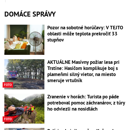
DOMÁCE SPRÁVY
Pozor na sobotné horúčavy: V TEJTO
oblasti môže teplota prekročiť 33
stupňov
AKTUÁLNE Masívny požiar lesa pri
Trstíne: Hasičom komplikuje boj s
plameňmi silný vietor, na miesto
smeruje vrtuľník
FOTO
Zranenie v horách: Turista po páde
potreboval pomoc záchranárov, z túry
ho odviezli na nosidlách
FOTO