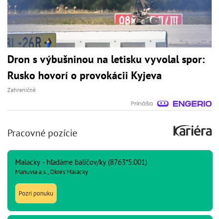
Dron s výbušninou na letisku vyvolal spor:
Rusko hovorí o provokácii Kyjeva
Zahraničné
Pracovné pozície
Malacky - hľadáme baličov/ky (8763*5.001)
Manuvia a.s., Okres Malacky
Pozri ponuku