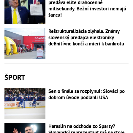
predáva elite drahocenné
milisekundy. Bežní investori nemajú
šancu!
Reštrukturalizácia zlyhala. Známy
slovenský predajca elektroniky
definitívne končí a mieri k bankrotu
ŠPORT
Sen o finále sa rozplynul: Slováci po
dobrom úvode podľahli USA
Haraslín na odchode zo Sparty?
Slovenský reprezentant má na stole