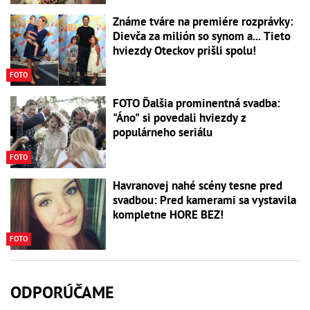
Známe tváre na premiére rozprávky:
Dievča za milión so synom a... Tieto
hviezdy Oteckov prišli spolu!
FOTO
FOTO Ďalšia prominentná svadba:
"Áno" si povedali hviezdy z
populárneho seriálu
FOTO
Havranovej nahé scény tesne pred
svadbou: Pred kamerami sa vystavila
kompletne HORE BEZ!
FOTO
ODPORÚČAME