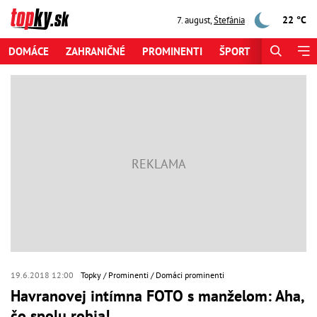
22 °C
7. august
,
Štefánia
DOMÁCE
ZAHRANIČNÉ
PROMINENTI
ŠPORT
ZAUJÍMAV
19.6.2018 12:00
Topky
Prominenti
Domáci prominenti
Havranovej intímna FOTO s manželom: Aha,
čo spolu robia!