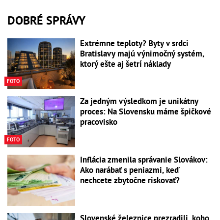
DOBRÉ SPRÁVY
Extrémne teploty? Byty v srdci
Bratislavy majú výnimočný systém,
ktorý ešte aj šetrí náklady
FOTO
Za jedným výsledkom je unikátny
proces: Na Slovensku máme špičkové
pracovisko
FOTO
Inflácia zmenila správanie Slovákov:
Ako narábať s peniazmi, keď
nechcete zbytočne riskovať?
Slovenské železnice prezradili, koho