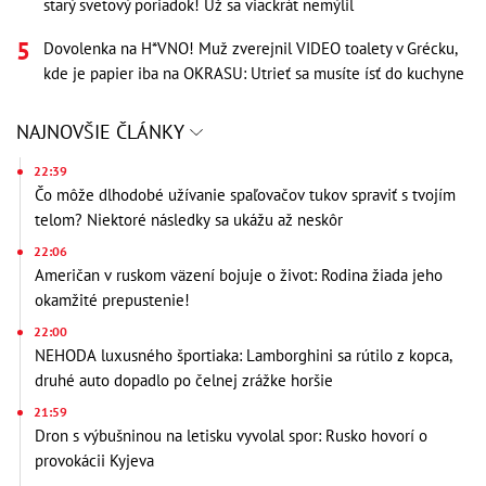
starý svetový poriadok! Už sa viackrát nemýlil
Dovolenka na H*VNO! Muž zverejnil VIDEO toalety v Grécku,
kde je papier iba na OKRASU: Utrieť sa musíte ísť do kuchyne
NAJNOVŠIE ČLÁNKY
22:39
Čo môže dlhodobé užívanie spaľovačov tukov spraviť s tvojím
telom? Niektoré následky sa ukážu až neskôr
22:06
Američan v ruskom väzení bojuje o život: Rodina žiada jeho
okamžité prepustenie!
22:00
NEHODA luxusného športiaka: Lamborghini sa rútilo z kopca,
druhé auto dopadlo po čelnej zrážke horšie
21:59
Dron s výbušninou na letisku vyvolal spor: Rusko hovorí o
provokácii Kyjeva