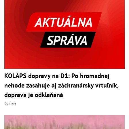
KOLAPS dopravy na D1: Po hromadnej
nehode zasahuje aj záchranársky vrtuľník,
doprava je odklaňaná
Domáce