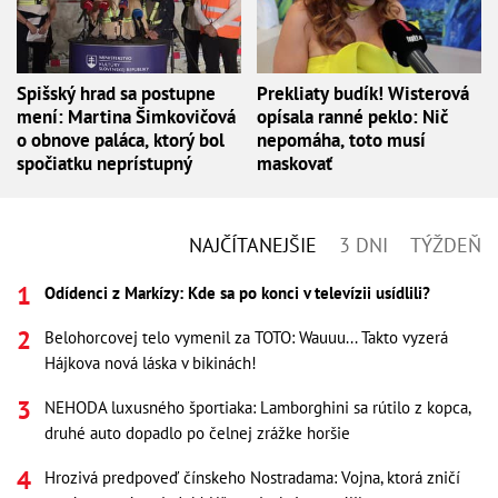
Spišský hrad sa postupne
Prekliaty budík! Wisterová
mení: Martina Šimkovičová
opísala ranné peklo: Nič
o obnove paláca, ktorý bol
nepomáha, toto musí
spočiatku neprístupný
maskovať
NAJČÍTANEJŠIE
3 DNI
TÝŽDEŇ
Odídenci z Markízy: Kde sa po konci v televízii usídlili?
Belohorcovej telo vymenil za TOTO: Wauuu... Takto vyzerá
Hájkova nová láska v bikinách!
NEHODA luxusného športiaka: Lamborghini sa rútilo z kopca,
druhé auto dopadlo po čelnej zrážke horšie
Hrozivá predpoveď čínskeho Nostradama: Vojna, ktorá zničí