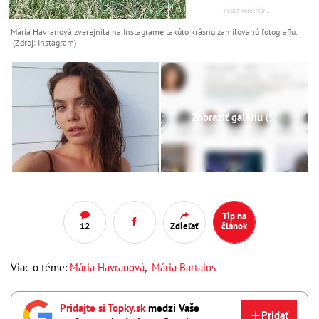
Mária Havranová zverejnila na Instagrame takúto krásnu zamilovanú fotografiu.
(Zdroj: Instagram)
Zobraziť galériu
(5)
Tip na
12
Zdieľať
článok
Viac o téme:
Mária Havranová
,
Mária Bartalos
Pridajte si Topky.sk
medzi Vaše
Pridať