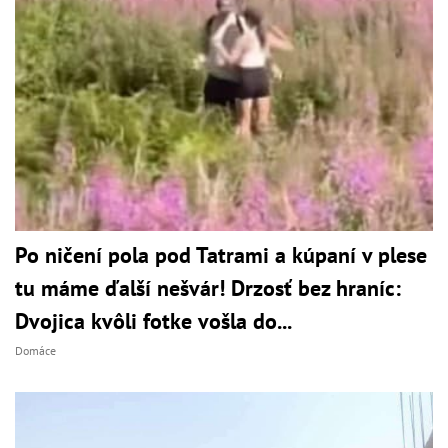
Po ničení pola pod Tatrami a kúpaní v plese
tu máme ďalší nešvár! Drzosť bez hraníc:
Dvojica kvôli fotke vošla do...
Domáce