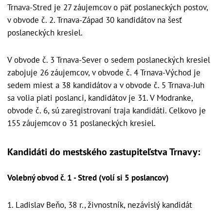
Trnava-Stred je 27 záujemcov o päť poslaneckých postov,
v obvode č. 2. Trnava-Západ 30 kandidátov na šesť
poslaneckých kresiel.
V obvode č. 3 Trnava-Sever o sedem poslaneckých kresiel
zabojuje 26 záujemcov, v obvode č. 4 Trnava-Východ je
sedem miest a 38 kandidátov a v obvode č. 5 Trnava-Juh
sa volia piati poslanci, kandidátov je 31. V Modranke,
obvode č. 6, sú zaregistrovaní traja kandidáti. Celkovo je
155 záujemcov o 31 poslaneckých kresiel.
Kandidáti do mestského zastupiteľstva Trnavy:
Volebný obvod č. 1 - Stred (volí si 5 poslancov)
1. Ladislav Beňo, 38 r., živnostník, nezávislý kandidát