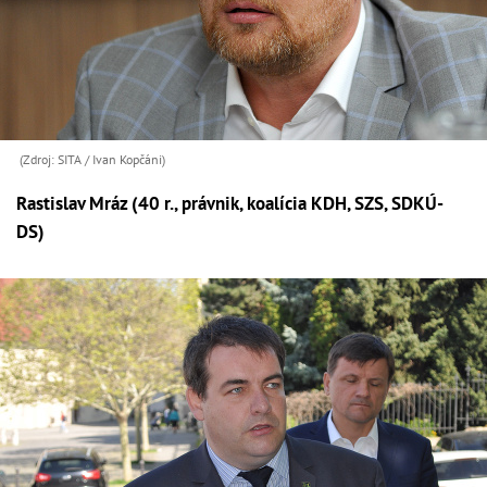
(Zdroj: SITA / Ivan Kopčáni)
Rastislav Mráz (40 r., právnik, koalícia KDH, SZS, SDKÚ-
DS)