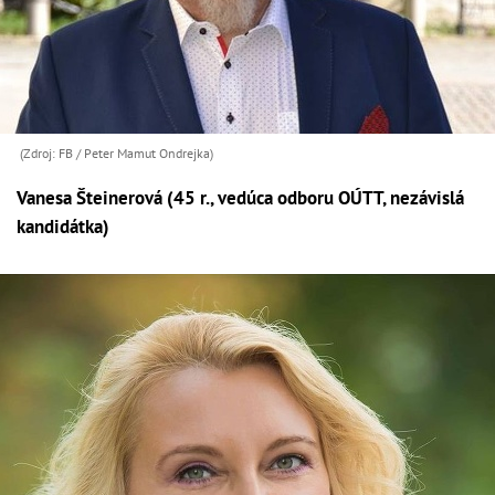
(Zdroj: FB / Peter Mamut Ondrejka)
Vanesa Šteinerová (45 r., vedúca odboru OÚTT, nezávislá
kandidátka)