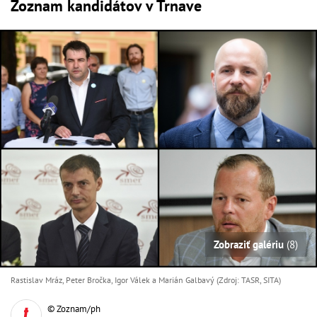
Zoznam kandidátov v Trnave
Zobraziť galériu
(8)
Rastislav Mráz, Peter Bročka, Igor Válek a Marián Galbavý (Zdroj: TASR, SITA)
© Zoznam/ph