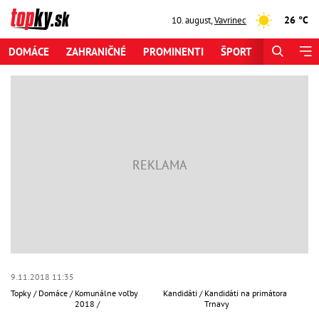
26 °C
10. august
,
Vavrinec
DOMÁCE
ZAHRANIČNÉ
PROMINENTI
ŠPORT
ZAUJÍMAV
9.11.2018 11:35
Topky
Domáce
Komunálne voľby
Kandidáti
Kandidáti na primátora
2018
Trnavy