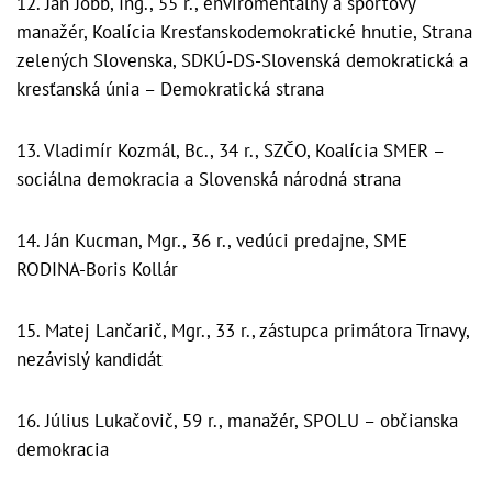
12. Ján Jobb, Ing., 55 r., enviromentálny a športový
manažér, Koalícia Kresťanskodemokratické hnutie, Strana
zelených Slovenska, SDKÚ-DS-Slovenská demokratická a
kresťanská únia – Demokratická strana
13. Vladimír Kozmál, Bc., 34 r., SZČO, Koalícia SMER –
sociálna demokracia a Slovenská národná strana
14. Ján Kucman, Mgr., 36 r., vedúci predajne, SME
RODINA-Boris Kollár
15. Matej Lančarič, Mgr., 33 r., zástupca primátora Trnavy,
nezávislý kandidát
16. Július Lukačovič, 59 r., manažér, SPOLU – občianska
demokracia