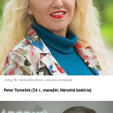
(Zdroj: FB / Vanesa Šteinerová - vaša prvá primátorka)
Peter Tomeček (56 r., manažér, Národná koalícia)