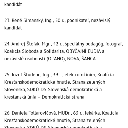
kandidát
23. René Šimanský, Ing., 50 r., podnikateľ, nezávislý
kandidát
24. Andrej Štefák, Mgr., 42 r., špeciálny pedagóg, fotograf,
Koalícia Sloboda a Solidarita, OBYČAJNÍ ĽUDIA a
nezávislé osobnosti (OĽANO), NOVA, ŠANCA
25. Jozef Študenc, Ing., 39 r., elektroinžinier, Koalícia
Kresťanskodemokratické hnutie, Strana zelených
Slovenska, SDKÚ-DS-Slovenská demokratická a
kresťanská únia – Demokratická strana
26. Daniela Tollarovičová, MUDr., 63 r., lekárka, Koalícia
Kresťanskodemokratické hnutie, Strana zelených
Slovenska, SDKÚ-DS-Slovenská demokratická a