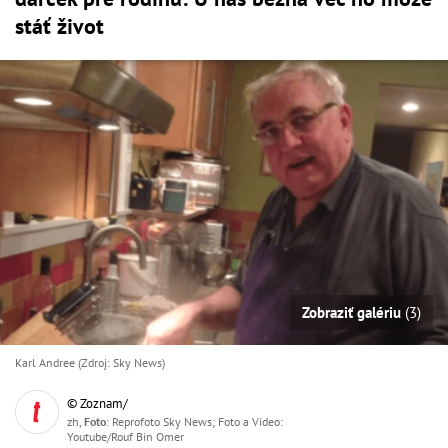
stáť život
Zobraziť galériu
(3)
Karl Andree (Zdroj: Sky News)
© Zoznam/
zh,
Foto
: Reprofoto Sky News; Foto a Video:
Youtube/Rouf Bin Omer