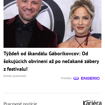
Týždeň od škandálu Gáboríkovcov: Od
šokujúcich obvinení až po nečakané zábery
z festivalu!
Domáci prominenti
Pracovné pozície