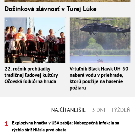
Dožinková slávnosť v Turej Lúke
22. ročník prehliadky
Vrtuľník Black Hawk UH-60
tradičnej ľudovej kultúry
naberá vodu v priehrade,
Očovská folklórna hruda
ktorú použije na hasenie
požiaru
NAJČÍTANEJŠIE
3 DNI
TÝŽDEŇ
Explozívna hnačka v USA zabíja: Nebezpečná infekcia sa
rýchlo šíri! Hlásia prvé obete