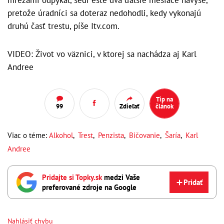
mrežami odpykal, sedí ešte dva ďalšie mesiace navyše,
pretože úradníci sa doteraz nedohodli, kedy vykonajú
druhú časť trestu, píše Itv.com.
VIDEO: Život vo väznici, v ktorej sa nachádza aj Karl
Andree
Tip na
99
Zdieľať
článok
Viac o téme:
Alkohol
,
Trest
,
Penzista
,
Bičovanie
,
Šaría
,
Karl
Andree
Pridajte si Topky.sk
medzi Vaše
Pridať
preferované zdroje na Google
Nahlásiť chybu