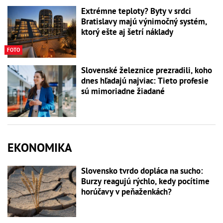
Extrémne teploty? Byty v srdci
Bratislavy majú výnimočný systém,
ktorý ešte aj šetrí náklady
FOTO
Slovenské železnice prezradili, koho
dnes hľadajú najviac: Tieto profesie
sú mimoriadne žiadané
EKONOMIKA
Slovensko tvrdo dopláca na sucho:
Burzy reagujú rýchlo, kedy pocítime
horúčavy v peňaženkách?