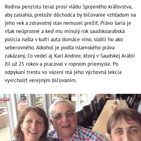
Rodina penzistu teraz prosí vládu Spojeného kráľovstva,
aby zasiahla, pretože dôchodca by bičovanie vzhľadom na
jeho vek a zdravotný stav nemusel prežiť. Právo šaría je
však neúprosné a keď mu minulý rok saudskoarabská
polícia našla v kufri auta domáce víno, súdili ho ako
seberovného. Alkohol je podľa islamského práva
zakázaný, čo vedel aj Karl Andree, ktorý v Saudskej Arábii
žil už 25 rokov a pracoval v ropnom priemysle. Po
odpykaní trestu vo väzení má jeho výchovná lekcia
vyvrcholiť verejným bičovaním.