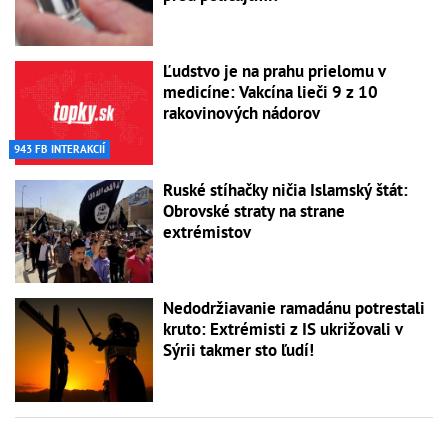
Ľudstvo je na prahu prielomu v
medicíne: Vakcína lieči 9 z 10
rakovinových nádorov
943 FB INTERAKCIÍ
Ruské stíhačky ničia Islamský štát:
Obrovské straty na strane
extrémistov
Nedodržiavanie ramadánu potrestali
kruto: Extrémisti z IS ukrižovali v
Sýrii takmer sto ľudí!