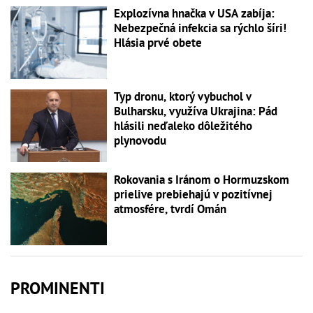
Explozívna hnačka v USA zabíja:
Nebezpečná infekcia sa rýchlo šíri!
Hlásia prvé obete
Typ dronu, ktorý vybuchol v
Bulharsku, využíva Ukrajina: Pád
hlásili neďaleko dôležitého
plynovodu
Rokovania s Iránom o Hormuzskom
prielive prebiehajú v pozitívnej
atmosfére, tvrdí Omán
PROMINENTI