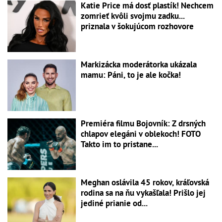
Katie Price má dosť plastík! Nechcem
zomrieť kvôli svojmu zadku...
priznala v šokujúcom rozhovore
Markizácka moderátorka ukázala
mamu: Páni, to je ale kočka!
Premiéra filmu Bojovník: Z drsných
chlapov elegáni v oblekoch! FOTO
Takto im to pristane...
Meghan oslávila 45 rokov, kráľovská
rodina sa na ňu vykašľala! Prišlo jej
jediné prianie od...