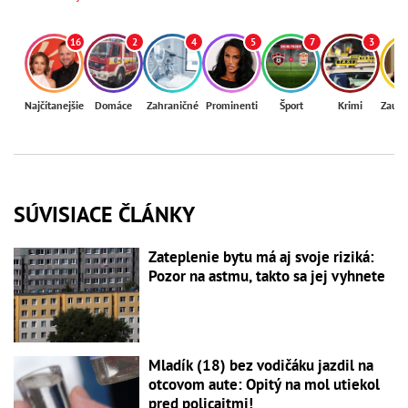
16
2
4
5
7
3
Najčítanejšie
Domáce
Zahraničné
Prominenti
Šport
Krimi
Zaují
SÚVISIACE ČLÁNKY
Zateplenie bytu má aj svoje riziká:
Pozor na astmu, takto sa jej vyhnete
Mladík (18) bez vodičáku jazdil na
otcovom aute: Opitý na mol utiekol
pred policajtmi!