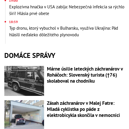
19:00
Explozívna hnačka v USA zabíja: Nebezpečná infekcia sa rýchlo
šíri! Hlásia prvé obete
18:59
Typ dronu, ktorý vybuchol v Bulharsku, využíva Ukrajina: Pád
hlásili neďaleko dôležitého plynovodu
DOMÁCE SPRÁVY
Márne úsilie leteckých záchranárov v
Roháčoch: Slovenský turista (†76)
skolaboval na chodníku
Zásah záchranárov v Malej Fatre:
Mladá cyklistka po páde z
elektrobicykla skončila v nemocnici