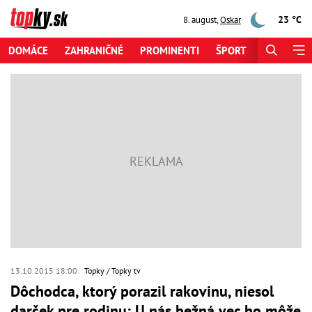
23 °C
8. august
,
Oskar
DOMÁCE
ZAHRANIČNÉ
PROMINENTI
ŠPORT
ZAUJÍMAV
13.10.2015 18:00
Topky
Topky tv
Dôchodca, ktorý porazil rakovinu, niesol
darček pre rodinu: U nás bežná vec ho môže