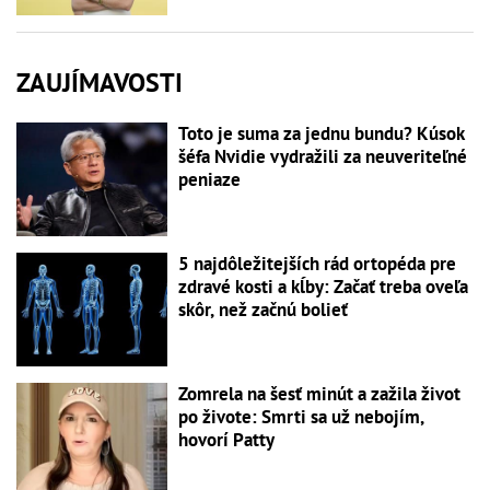
ZAUJÍMAVOSTI
Toto je suma za jednu bundu? Kúsok
šéfa Nvidie vydražili za neuveriteľné
peniaze
5 najdôležitejších rád ortopéda pre
zdravé kosti a kĺby: Začať treba oveľa
skôr, než začnú bolieť
Zomrela na šesť minút a zažila život
po živote: Smrti sa už nebojím,
hovorí Patty