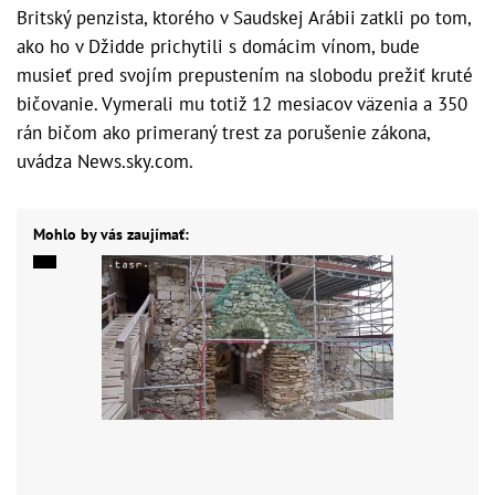
Britský penzista, ktorého v Saudskej Arábii zatkli po tom,
ako ho v Džidde prichytili s domácim vínom, bude
musieť pred svojím prepustením na slobodu prežiť kruté
bičovanie. Vymerali mu totiž 12 mesiacov väzenia a 350
rán bičom ako primeraný trest za porušenie zákona,
uvádza News.sky.com.
Mohlo by vás zaujímať: