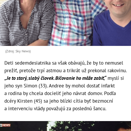
(Zdroj: Sky News)
Deti sedemdesiatnika sa však obávajú, že by to nemusel
prežiť, pretože trpí astmou a trikrát už prekonal rakovinu.
„Je to starý, slabý človek. Bičovanie ho môže zabiť,“
myslí si
jeho syn Simon (33). Andree by mohol dostať infarkt
a rodina by chcela docieliť jeho návrat domov. Podľa
dcéry Kirsten (45) sa jeho blízki cítia byť bezmocní
a intervenciu vlády považujú za poslednú šancu.