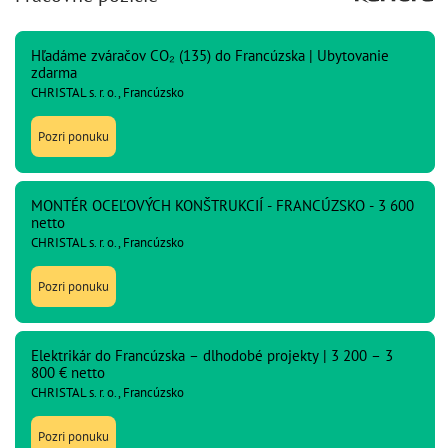
Hľadáme zváračov CO₂ (135) do Francúzska | Ubytovanie
zdarma
CHRISTAL s. r. o., Francúzsko
Pozri ponuku
MONTÉR OCEĽOVÝCH KONŠTRUKCIÍ - FRANCÚZSKO - 3 600
netto
CHRISTAL s. r. o., Francúzsko
Pozri ponuku
Elektrikár do Francúzska – dlhodobé projekty | 3 200 – 3
800 € netto
CHRISTAL s. r. o., Francúzsko
Pozri ponuku