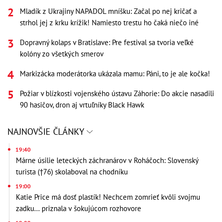
Mladík z Ukrajiny NAPADOL mníšku: Začal po nej kričať a
strhol jej z krku krížik! Namiesto trestu ho čaká niečo iné
Dopravný kolaps v Bratislave: Pre festival sa tvoria veľké
kolóny zo všetkých smerov
Markizácka moderátorka ukázala mamu: Páni, to je ale kočka!
Požiar v blízkosti vojenského ústavu Záhorie: Do akcie nasadili
90 hasičov, dron aj vrtuľníky Black Hawk
NAJNOVŠIE ČLÁNKY
19:40
Márne úsilie leteckých záchranárov v Roháčoch: Slovenský
turista (†76) skolaboval na chodníku
19:00
Katie Price má dosť plastík! Nechcem zomrieť kvôli svojmu
zadku... priznala v šokujúcom rozhovore