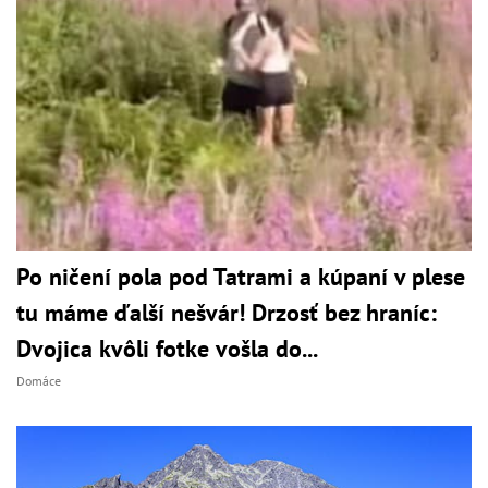
Po ničení pola pod Tatrami a kúpaní v plese
tu máme ďalší nešvár! Drzosť bez hraníc:
Dvojica kvôli fotke vošla do...
Domáce