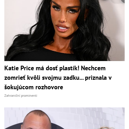
Katie Price má dosť plastík! Nechcem
zomrieť kvôli svojmu zadku... priznala v
šokujúcom rozhovore
Zahraniční prominenti