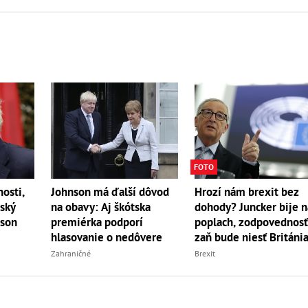
FOTO
osti,
Johnson má ďalší dôvod
Hrozí nám brexit bez
tský
na obavy: Aj škótska
dohody? Juncker bije n
nson
premiérka podporí
poplach, zodpovednos
hlasovanie o nedôvere
zaň bude niesť Británi
Zahraničné
Brexit