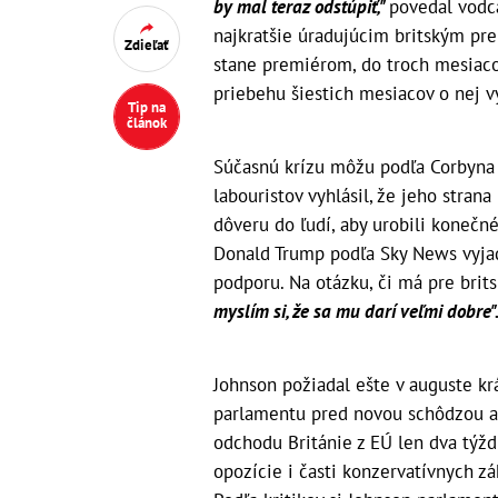
by mal teraz odstúpiť,"
povedal vodca
najkratšie úradujúcim britským prem
Zdieľať
stane premiérom, do troch mesiaco
priebehu šiestich mesiacov o nej 
Tip na
článok
Súčasnú krízu môžu podľa Corbyna 
labouristov vyhlásil, že jeho stran
dôveru do ľudí, aby urobili koneč
Donald Trump podľa Sky News vyjad
podporu. Na otázku, či má pre bri
myslím si, že sa mu darí veľmi dobre"
Johnson požiadal ešte v auguste kr
parlamentu pred novou schôdzou až
odchodu Británie z EÚ len dva týžd
opozície i časti konzervatívnych zák