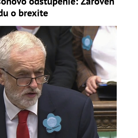
sonovo odstúpenie: Zároveň
u o brexite