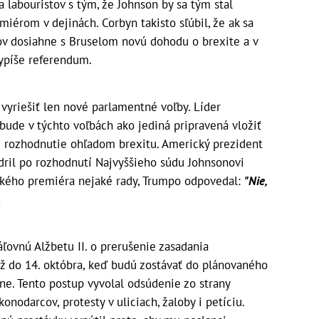
 labouristov s tým, že Johnson by sa tým stal
iérom v dejinách. Corbyn takisto sľúbil, že ak sa
v dosiahne s Bruselom novú dohodu o brexite a v
vypíše referendum.
vyriešiť len nové parlamentné voľby. Líder
a bude v týchto voľbách ako jediná pripravená vložiť
né rozhodnutie ohľadom brexitu. Americký prezident
ril po rozhodnutí Najvyššieho súdu Johnsonovi
tského premiéra nejaké rady, Trumpo odpovedal:
"Nie,
.
áľovnú Alžbetu II. o prerušenie zasadania
 do 14. októbra, keď budú zostávať do plánovaného
ne. Tento postup vyvolal odsúdenie zo strany
onodarcov, protesty v uliciach, žaloby i petíciu.