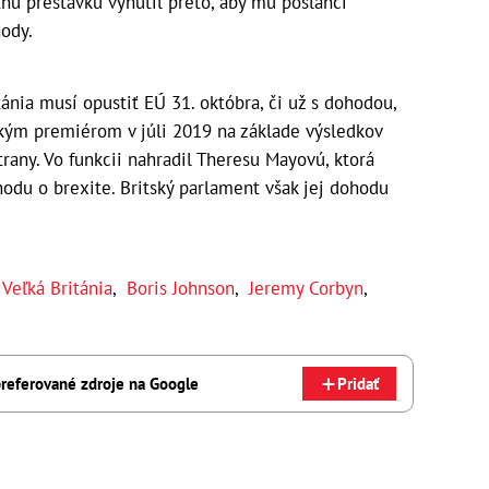
tnú prestávku vynútil preto, aby mu poslanci
hody.
tánia musí opustiť EÚ 31. októbra, či už s dohodou,
tským premiérom v júli 2019 na základe výsledkov
rany. Vo funkcii nahradil Theresu Mayovú, ktorá
odu o brexite. Britský parlament však jej dohodu
,
Veľká Británia
,
Boris Johnson
,
Jeremy Corbyn
,
referované zdroje na Google
Pridať