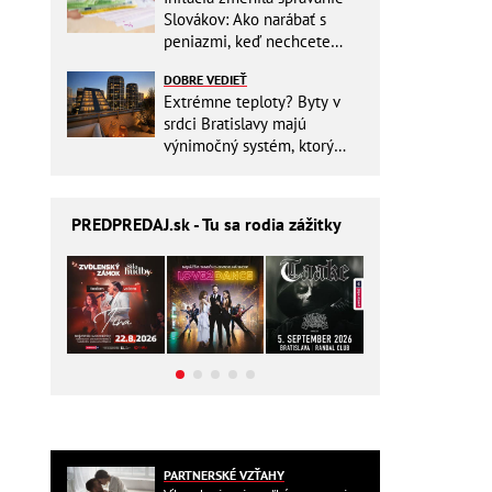
Slovákov: Ako narábať s
peniazmi, keď nechcete
zbytočne riskovať?
DOBRE VEDIEŤ
Extrémne teploty? Byty v
srdci Bratislavy majú
výnimočný systém, ktorý
ešte aj šetrí náklady
PREDPREDAJ
.sk - Tu sa rodia zážitky
PARTNERSKÉ VZŤAHY