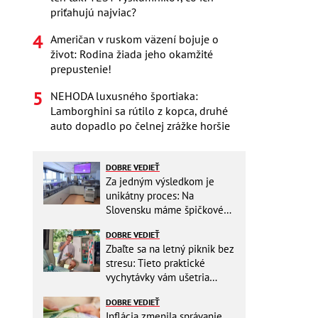
priťahujú najviac?
Američan v ruskom väzení bojuje o
život: Rodina žiada jeho okamžité
prepustenie!
NEHODA luxusného športiaka:
Lamborghini sa rútilo z kopca, druhé
auto dopadlo po čelnej zrážke horšie
DOBRE VEDIEŤ
Za jedným výsledkom je
unikátny proces: Na
Slovensku máme špičkové
pracovisko
DOBRE VEDIEŤ
Zbaľte sa na letný piknik bez
stresu: Tieto praktické
vychytávky vám ušetria
miesto v batohu!
DOBRE VEDIEŤ
Inflácia zmenila správanie