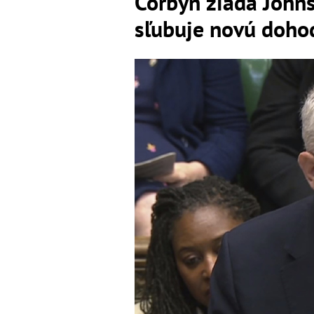
Corbyn žiada John
sľubuje novú dohod