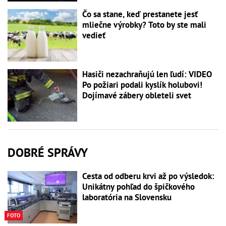
Čo sa stane, keď prestanete jesť
mliečne výrobky? Toto by ste mali
vedieť
Hasiči nezachraňujú len ľudí: VIDEO
Po požiari podali kyslík holubovi!
Dojímavé zábery obleteli svet
DOBRÉ SPRÁVY
Cesta od odberu krvi až po výsledok:
Unikátny pohľad do špičkového
laboratória na Slovensku
FOTO