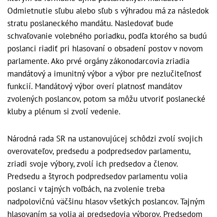
Odmietnutie sľubu alebo sľub s výhradou má za následok
stratu poslaneckého mandátu. Nasledovať bude
schvaľovanie volebného poriadku, podľa ktorého sa budú
poslanci riadiť pri hlasovaní o obsadení postov v novom
parlamente. Ako prvé orgány zákonodarcovia zriadia
mandátový a imunitný výbor a výbor pre nezlučiteľnosť
funkcií. Mandátový výbor overí platnosť mandátov
zvolených poslancov, potom sa môžu utvoriť poslanecké
kluby a plénum si zvolí vedenie.
Národná rada SR na ustanovujúcej schôdzi zvolí svojich
overovateľov, predsedu a podpredsedov parlamentu,
zriadi svoje výbory, zvolí ich predsedov a členov.
Predsedu a štyroch podpredsedov parlamentu volia
poslanci v tajných voľbách, na zvolenie treba
nadpolovičnú väčšinu hlasov všetkých poslancov. Tajným
hlasovaním sa volia aj predsedovia výborov. Predsedom