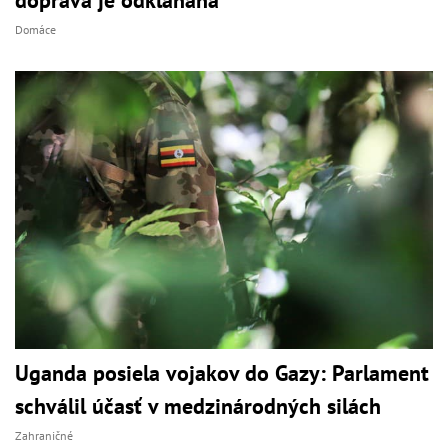
doprava je odklaňaná
Domáce
Uganda posiela vojakov do Gazy: Parlament
schválil účasť v medzinárodných silách
Zahraničné