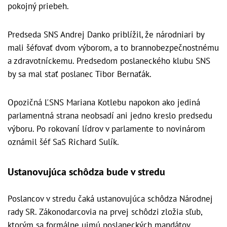
pokojný priebeh.
Predseda SNS Andrej Danko priblížil, že národniari by
mali šéfovať dvom výborom, a to brannobezpečnostnému
a zdravotníckemu. Predsedom poslaneckého klubu SNS
by sa mal stať poslanec Tibor Bernaťák.
Opozičná ĽSNS Mariana Kotlebu napokon ako jediná
parlamentná strana neobsadí ani jedno kreslo predsedu
výboru. Po rokovaní lídrov v parlamente to novinárom
oznámil šéf SaS Richard Sulík.
Ustanovujúca schôdza bude v stredu
Poslancov v stredu čaká ustanovujúca schôdza Národnej
rady SR. Zákonodarcovia na prvej schôdzi zložia sľub,
ktorým sa formálne ujmú poslaneckých mandátov.