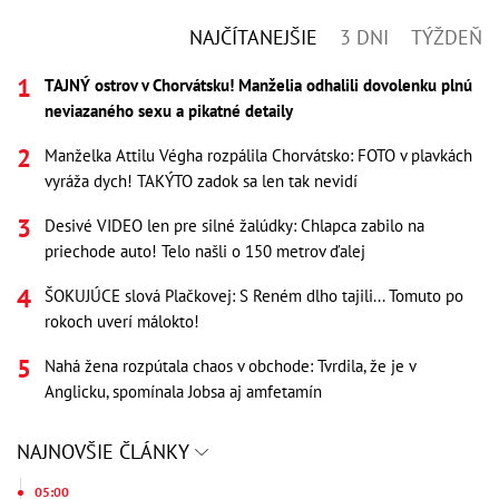
NAJČÍTANEJŠIE
3 DNI
TÝŽDEŇ
TAJNÝ ostrov v Chorvátsku! Manželia odhalili dovolenku plnú
neviazaného sexu a pikatné detaily
Manželka Attilu Végha rozpálila Chorvátsko: FOTO v plavkách
vyráža dych! TAKÝTO zadok sa len tak nevidí
Desivé VIDEO len pre silné žalúdky: Chlapca zabilo na
priechode auto! Telo našli o 150 metrov ďalej
ŠOKUJÚCE slová Plačkovej: S Reném dlho tajili... Tomuto po
rokoch uverí málokto!
Nahá žena rozpútala chaos v obchode: Tvrdila, že je v
Anglicku, spomínala Jobsa aj amfetamín
NAJNOVŠIE ČLÁNKY
05:00