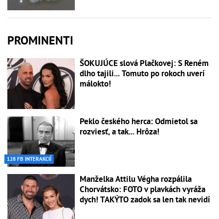
PROMINENTI
ŠOKUJÚCE slová Plačkovej: S Reném
dlho tajili... Tomuto po rokoch uverí
málokto!
Peklo českého herca: Odmietol sa
rozviesť, a tak... Hrôza!
128 FB INTERAKCIÍ
Manželka Attilu Végha rozpálila
Chorvátsko: FOTO v plavkách vyráža
dych! TAKÝTO zadok sa len tak nevidí