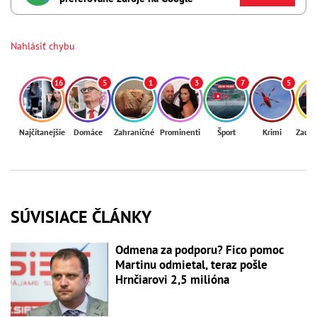
Nahlásiť chybu
16
5
1
3
7
5
Najčítanejšie
Domáce
Zahraničné
Prominenti
Šport
Krimi
Zaují
SÚVISIACE ČLÁNKY
Odmena za podporu? Fico pomoc
Martinu odmietal, teraz pošle
Hrnčiarovi 2,5 milióna