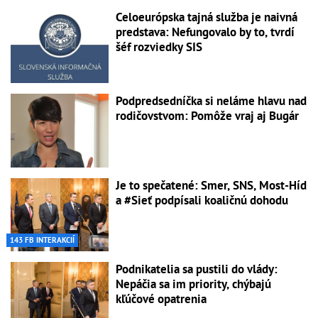
Celoeurópska tajná služba je naivná
predstava: Nefungovalo by to, tvrdí
šéf rozviedky SIS
Podpredsedníčka si neláme hlavu nad
rodičovstvom: Pomôže vraj aj Bugár
Je to spečatené: Smer, SNS, Most-Híd
a #Sieť podpísali koaličnú dohodu
143 FB INTERAKCIÍ
Podnikatelia sa pustili do vlády:
Nepáčia sa im priority, chýbajú
kľúčové opatrenia