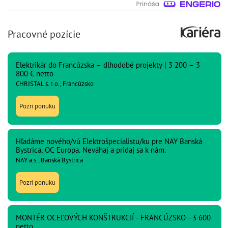
Pracovné pozície
Elektrikár do Francúzska – dlhodobé projekty | 3 200 – 3
800 € netto
CHRISTAL s. r. o., Francúzsko
Pozri ponuku
Hľadáme nového/vú Elektrošpecialistu/ku pre NAY Banská
Bystrica, OC Europa. Neváhaj a pridaj sa k nám.
NAY a.s., Banská Bystrica
Pozri ponuku
MONTÉR OCEĽOVÝCH KONŠTRUKCIÍ - FRANCÚZSKO - 3 600
netto