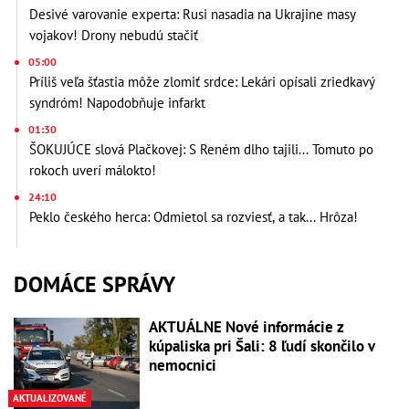
Desivé varovanie experta: Rusi nasadia na Ukrajine masy
vojakov! Drony nebudú stačiť
05:00
Príliš veľa šťastia môže zlomiť srdce: Lekári opísali zriedkavý
syndróm! Napodobňuje infarkt
01:30
ŠOKUJÚCE slová Plačkovej: S Reném dlho tajili... Tomuto po
rokoch uverí málokto!
24:10
Peklo českého herca: Odmietol sa rozviesť, a tak... Hrôza!
DOMÁCE SPRÁVY
AKTUÁLNE Nové informácie z
kúpaliska pri Šali: 8 ľudí skončilo v
nemocnici
AKTUALIZOVANÉ