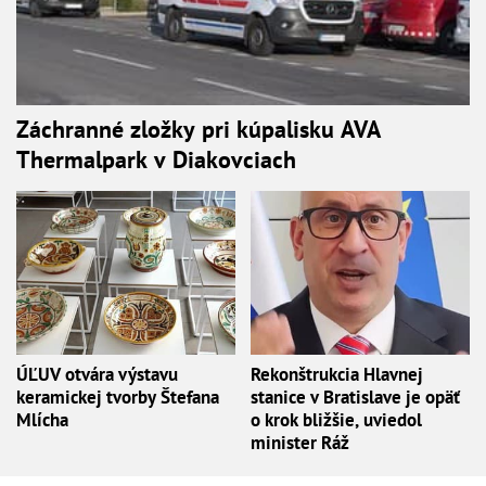
Záchranné zložky pri kúpalisku AVA
Thermalpark v Diakovciach
ÚĽUV otvára výstavu
Rekonštrukcia Hlavnej
keramickej tvorby Štefana
stanice v Bratislave je opäť
Mlícha
o krok bližšie, uviedol
minister Ráž