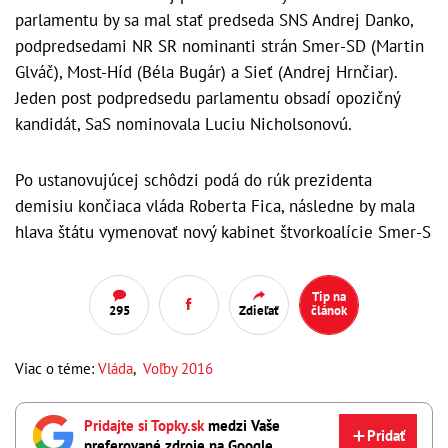
parlamentu by sa mal stať predseda SNS Andrej Danko,
podpredsedami NR SR nominanti strán Smer-SD (Martin
Glváč), Most-Híd (Béla Bugár) a Sieť (Andrej Hrnčiar).
Jeden post podpredsedu parlamentu obsadí opozičný
kandidát, SaS nominovala Luciu Nicholsonovú.
Po ustanovujúcej schôdzi podá do rúk prezidenta
demisiu končiaca vláda Roberta Fica, následne by mala
hlava štátu vymenovať nový kabinet štvorkoalície Smer-S
Tip na
295
Zdieľať
článok
Viac o téme:
Vláda
,
Voľby 2016
Pridajte si Topky.sk
medzi Vaše
Pridať
preferované zdroje na Google