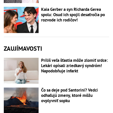
Kaia Gerber a syn Richarda Gerea
spolu: Osud ich spojil desaťročia po
rozvode ich rodičov!
ZAUJÍMAVOSTI
Príliš veľa šťastia môže zlomiť srdce:
Lekári opísali zriedkavý syndróm!
Napodobňuje infarkt
Čo sa deje pod Santorini? Vedci
odhaľujú zmeny, ktoré môžu
ovplyvniť sopku