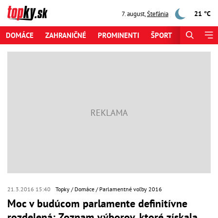
21 °C
7. august
,
Štefánia
DOMÁCE
ZAHRANIČNÉ
PROMINENTI
ŠPORT
ZAUJÍMAV
21.3.2016 15:40
Topky
Domáce
Parlamentné voľby 2016
Moc v budúcom parlamente definitívne
rozdelená: Zoznam výborov, ktoré získala