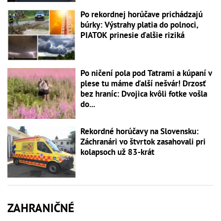
Po rekordnej horúčave prichádzajú
búrky: Výstrahy platia do polnoci,
PIATOK prinesie ďalšie riziká
Po ničení pola pod Tatrami a kúpaní v
plese tu máme ďalší nešvár! Drzosť
bez hraníc: Dvojica kvôli fotke vošla
do...
Rekordné horúčavy na Slovensku:
Záchranári vo štvrtok zasahovali pri
kolapsoch už 83-krát
ZAHRANIČNÉ