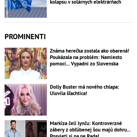
kolapsu v solárnych elektrárňach
PROMINENTI
Známa herečka zostala ako obarená!
Poukázala na problém: Namiesto
pomoci... Vypadni zo Slovenska
Dolly Buster má nového chlapa:
Ulovila šľachtica!
Markíza čelí lynču: Kontroverzné
zábery z obľúbenej šou majú dohru...
Posvieti si na ne Rada!