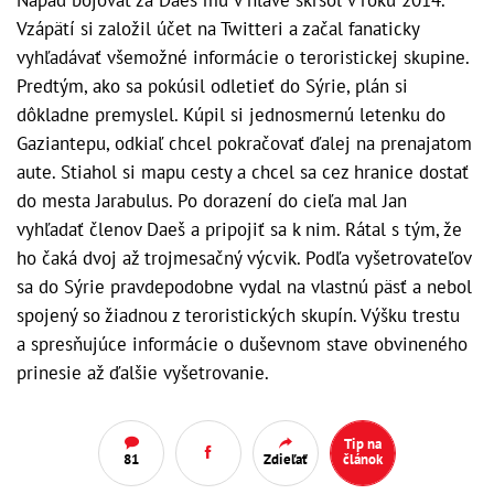
Nápad bojovať za Daeš mu v hlave skrsol v roku 2014.
Vzápätí si založil účet na Twitteri a začal fanaticky
vyhľadávať všemožné informácie o teroristickej skupine.
Predtým, ako sa pokúsil odletieť do Sýrie, plán si
dôkladne premyslel. Kúpil si jednosmernú letenku do
Gaziantepu, odkiaľ chcel pokračovať ďalej na prenajatom
aute. Stiahol si mapu cesty a chcel sa cez hranice dostať
do mesta Jarabulus. Po dorazení do cieľa mal Jan
vyhľadať členov Daeš a pripojiť sa k nim. Rátal s tým, že
ho čaká dvoj až trojmesačný výcvik. Podľa vyšetrovateľov
sa do Sýrie pravdepodobne vydal na vlastnú päsť a nebol
spojený so žiadnou z teroristických skupín. Výšku trestu
a spresňujúce informácie o duševnom stave obvineného
prinesie až ďalšie vyšetrovanie.
Tip na
81
Zdieľať
článok