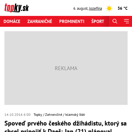
36 °C
6. august
,
Jozefína
DOMÁCE
ZAHRANIČNÉ
PROMINENTI
ŠPORT
ZAUJÍMAV
14.10.2016 6:00
Topky
Zahraničné
Islamský štát
Spoveď prvého českého džihádistu, ktorý sa
chcel pripojiť k Daeš: Jan (21) plánoval