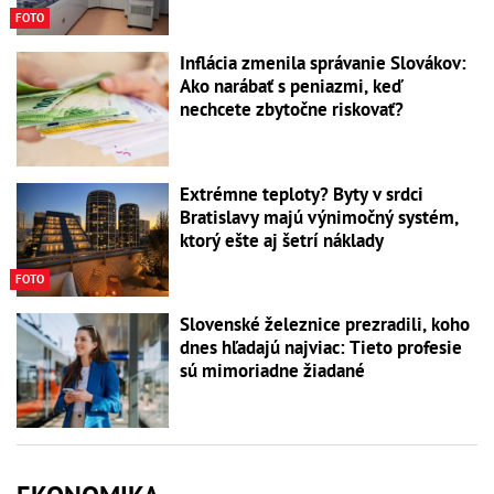
FOTO
Inflácia zmenila správanie Slovákov:
Ako narábať s peniazmi, keď
nechcete zbytočne riskovať?
Extrémne teploty? Byty v srdci
Bratislavy majú výnimočný systém,
ktorý ešte aj šetrí náklady
FOTO
Slovenské železnice prezradili, koho
dnes hľadajú najviac: Tieto profesie
sú mimoriadne žiadané