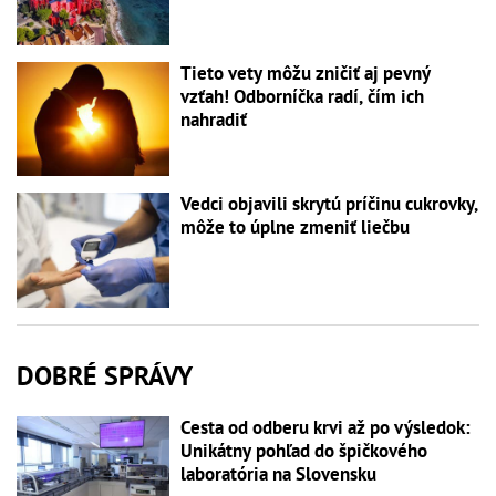
Tieto vety môžu zničiť aj pevný
vzťah! Odborníčka radí, čím ich
nahradiť
Vedci objavili skrytú príčinu cukrovky,
môže to úplne zmeniť liečbu
DOBRÉ SPRÁVY
Cesta od odberu krvi až po výsledok:
Unikátny pohľad do špičkového
laboratória na Slovensku