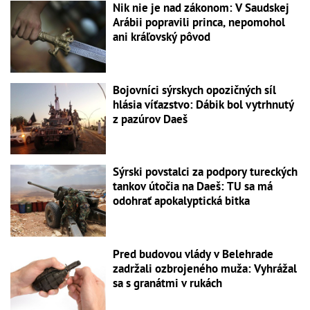
Nik nie je nad zákonom: V Saudskej
Arábii popravili princa, nepomohol
ani kráľovský pôvod
Bojovníci sýrskych opozičných síl
hlásia víťazstvo: Dábik bol vytrhnutý
z pazúrov Daeš
Sýrski povstalci za podpory tureckých
tankov útočia na Daeš: TU sa má
odohrať apokalyptická bitka
Pred budovou vlády v Belehrade
zadržali ozbrojeného muža: Vyhrážal
sa s granátmi v rukách