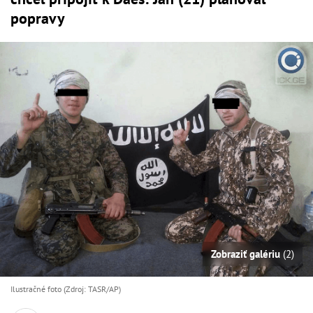
popravy
Zobraziť galériu
(2)
Ilustračné foto (Zdroj: TASR/AP)