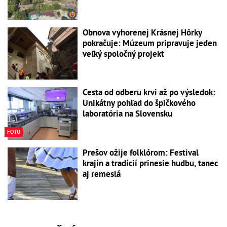
Obnova vyhorenej Krásnej Hôrky
pokračuje: Múzeum pripravuje jeden
veľký spoločný projekt
Cesta od odberu krvi až po výsledok:
Unikátny pohľad do špičkového
laboratória na Slovensku
FOTO
Prešov ožije folklórom: Festival
krajín a tradícií prinesie hudbu, tanec
aj remeslá