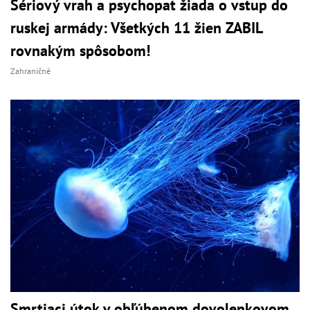
Sériový vrah a psychopat žiada o vstup do
ruskej armády: Všetkých 11 žien ZABIL
rovnakým spôsobom!
Zahraničné
Smrtiaci útok v obľúbenom dovolenkovom