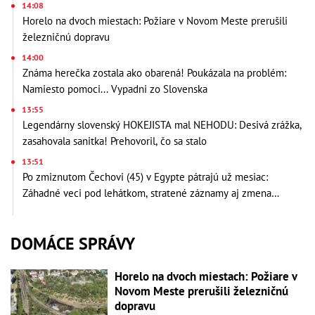
14:08
Horelo na dvoch miestach: Požiare v Novom Meste prerušili
železničnú dopravu
14:00
Známa herečka zostala ako obarená! Poukázala na problém:
Namiesto pomoci... Vypadni zo Slovenska
13:55
Legendárny slovenský HOKEJISTA mal NEHODU: Desivá zrážka,
zasahovala sanitka! Prehovoril, čo sa stalo
13:51
Po zmiznutom Čechovi (45) v Egypte pátrajú už mesiac:
Záhadné veci pod lehátkom, stratené záznamy aj zmena
vypovede
DOMÁCE SPRÁVY
Horelo na dvoch miestach: Požiare v
Novom Meste prerušili železničnú
dopravu