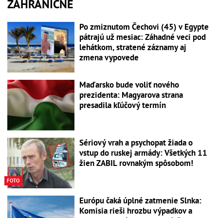
ZAHRANIČNÉ
Po zmiznutom Čechovi (45) v Egypte
pátrajú už mesiac: Záhadné veci pod
lehátkom, stratené záznamy aj
zmena vypovede
Maďarsko bude voliť nového
prezidenta: Magyarova strana
presadila kľúčový termín
Sériový vrah a psychopat žiada o
vstup do ruskej armády: Všetkých 11
žien ZABIL rovnakým spôsobom!
FOTO
Európu čaká úplné zatmenie Slnka:
Komisia rieši hrozbu výpadkov a