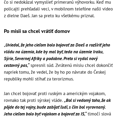
čo si nedokázal vymyslieť primeranú výhovorku. Keď mu
policajti prehľadali veci, v mobilnom telefóne našli video
z dielne Daeš. Jan sa preto ku všetkému priznal.
Po misii sa chcel vrátiť domov
„
Uviedol, že jeho cieľom bolo bojovať za Daeš a rozšíriť jeho
vládu na územia, kde by mal byť, teda na územie Iraku,
Sýrie, Severnej Afriky a podobne. Preto si vydal nový
cestovný pas,“
spresnil súd. Zvrátenú misiu chcel dokončiť
napriek tomu, že vedel, že by ho po návrate do Českej
republiky mohli stíhať za terorizmus.
Jan chcel bojovať proti ruským a americkým vojakom,
rovnako tak proti sýrskej vláde.
„Bol si vedomý toho, že ak
pôjde do tej vojny, bude zabíjať ľudí, s čím bol vyrovnaný.
Jeho cieľom bolo byť vojakom a bojovať za IS,“
tlmočí slová