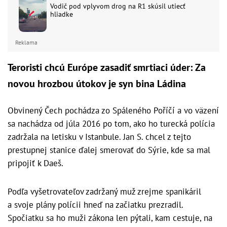
Vodič pod vplyvom drog na R1 skúsil utiecť
hliadke
Reklama
Teroristi chcú Európe zasadiť smrtiaci úder: Za
novou hrozbou útokov je syn bina Ládina
Obvinený Čech pochádza zo Spáleného Poříčí a vo väzení
sa nachádza od júla 2016 po tom, ako ho turecká polícia
zadržala na letisku v Istanbule. Jan S. chcel z tejto
prestupnej stanice ďalej smerovať do Sýrie, kde sa mal
pripojiť k Daeš.
Podľa vyšetrovateľov zadržaný muž zrejme spanikáril
a svoje plány polícii hneď na začiatku prezradil.
Spočiatku sa ho muži zákona len pýtali, kam cestuje, na