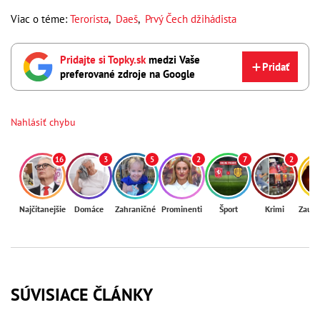
Viac o téme:
Terorista
,
Daeš
,
Prvý Čech džihádista
Pridajte si Topky.sk
medzi Vaše
Pridať
preferované zdroje na Google
Nahlásiť chybu
16
3
5
2
7
2
Najčítanejšie
Domáce
Zahraničné
Prominenti
Šport
Krimi
Zaují
SÚVISIACE ČLÁNKY