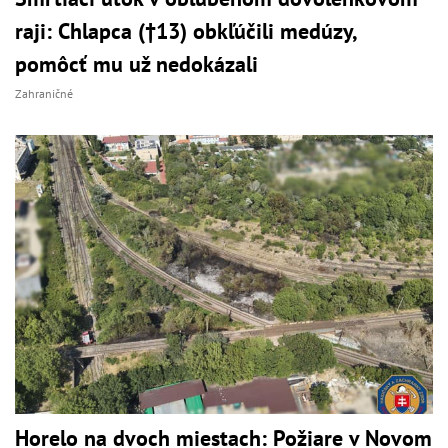
raji: Chlapca (†13) obkľúčili medúzy,
pomôcť mu už nedokázali
Zahraničné
Horelo na dvoch miestach: Požiare v Novom