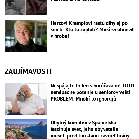
Hercovi Kramplovi rastú dlhy aj po
smrti: Kto to zaplatí? Musí sa obracať
v hrobe!
ZAUJÍMAVOSTI
Nespájajte to len s horúčavami! TOTO
nenápadné potenie u seniorov veští
PROBLÉM: Mnohí to ignorujú
Obytný komplex v Španielsku
fascinuje svet, jeho obyvatelia
museli pred turistami zavrieť brány