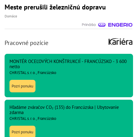
Meste prerušili železničnú dopravu
Domáce
Pracovné pozície
MONTÉR OCEĽOVÝCH KONŠTRUKCIÍ - FRANCÚZSKO - 3 600
netto
CHRISTAL s. r. o., Francúzsko
Pozri ponuku
Hľadáme zváračov CO₂ (135) do Francúzska | Ubytovanie
zdarma
CHRISTAL s. r. o., Francúzsko
Pozri ponuku