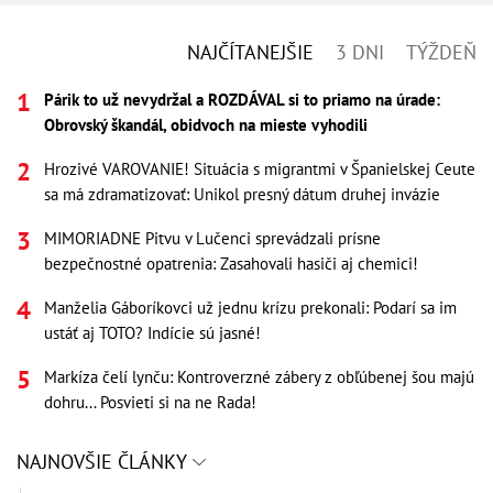
NAJČÍTANEJŠIE
3 DNI
TÝŽDEŇ
Párik to už nevydržal a ROZDÁVAL si to priamo na úrade:
Obrovský škandál, obidvoch na mieste vyhodili
Hrozivé VAROVANIE! Situácia s migrantmi v Španielskej Ceute
sa má zdramatizovať: Unikol presný dátum druhej invázie
MIMORIADNE Pitvu v Lučenci sprevádzali prísne
bezpečnostné opatrenia: Zasahovali hasiči aj chemici!
Manželia Gáboríkovci už jednu krízu prekonali: Podarí sa im
ustáť aj TOTO? Indície sú jasné!
Markíza čelí lynču: Kontroverzné zábery z obľúbenej šou majú
dohru... Posvieti si na ne Rada!
NAJNOVŠIE ČLÁNKY