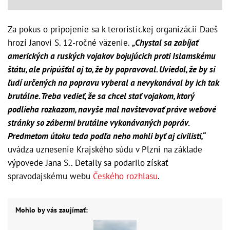
Za pokus o pripojenie sa k teroristickej organizácii Daeš
hrozí Janovi S. 12-ročné väzenie.
„Chystal sa zabíjať
amerických a ruských vojakov bojujúcich proti Islamskému
štátu, ale pripúšťal aj to, že by popravoval. Uviedol, že by si
ľudí určených na popravu vyberal a nevykonával by ich tak
brutálne. Treba vedieť, že sa chcel stať vojakom, ktorý
podlieha rozkazom, navyše mal navštevovať práve webové
stránky so zábermi brutálne vykonávaných popráv.
Predmetom útoku teda podľa neho mohli byť aj civilisti,“
uvádza uznesenie Krajského súdu v Plzni na základe
výpovede Jana S.. Detaily sa podarilo získať
spravodajskému webu
Českého rozhlasu
.
Mohlo by vás zaujímať: