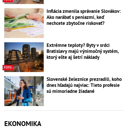
Inflácia zmenila správanie Slovákov:
Ako narábať s peniazmi, keď
nechcete zbytočne riskovať?
Extrémne teploty? Byty v srdci
Bratislavy majú výnimočný systém,
ktorý ešte aj šetrí náklady
FOTO
Slovenské železnice prezradili, koho
dnes hľadajú najviac: Tieto profesie
sú mimoriadne žiadané
EKONOMIKA