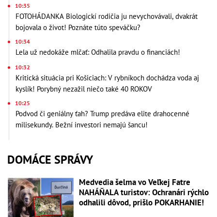
10:35
FOTOHÁDANKA Biologickí rodičia ju nevychovávali, dvakrát
bojovala o život! Poznáte túto speváčku?
10:34
Lela už nedokáže mlčať: Odhalila pravdu o financiách!
10:32
Kritická situácia pri Košiciach: V rybníkoch dochádza voda aj
kyslík! Porybný nezažil niečo také 40 ROKOV
10:25
Podvod či geniálny ťah? Trump predáva elite drahocenné
milisekundy. Bežní investori nemajú šancu!
DOMÁCE SPRÁVY
Medvedia šelma vo Veľkej Fatre
NAHÁŇALA turistov: Ochranári rýchlo
odhalili dôvod, prišlo POKARHANIE!