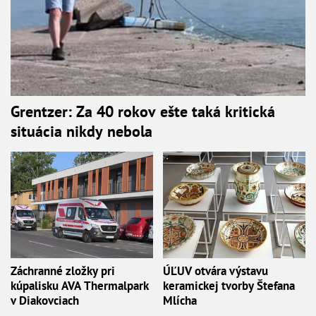
Grentzer: Za 40 rokov ešte taká kritická
situácia nikdy nebola
Záchranné zložky pri
ÚĽUV otvára výstavu
kúpalisku AVA Thermalpark
keramickej tvorby Štefana
v Diakovciach
Mlícha