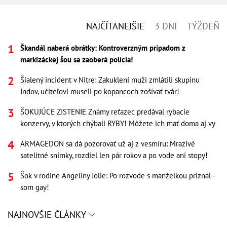
NAJČÍTANEJŠIE
3 DNI
TÝŽDEŇ
Škandál naberá obrátky: Kontroverzným prípadom z
markizáckej šou sa zaoberá polícia!
Šialený incident v Nitre: Zakuklení muži zmlátili skupinu
Indov, učiteľovi museli po kopancoch zošívať tvár!
ŠOKUJÚCE ZISTENIE Známy reťazec predával rybacie
konzervy, v ktorých chýbali RYBY! Môžete ich mať doma aj vy
ARMAGEDON sa dá pozorovať už aj z vesmíru: Mrazivé
satelitné snímky, rozdiel len pár rokov a po vode ani stopy!
Šok v rodine Angeliny Jolie: Po rozvode s manželkou priznal -
som gay!
NAJNOVŠIE ČLÁNKY