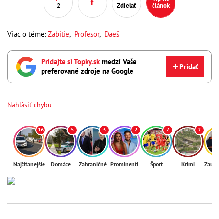
2
Zdieľať
článok
Viac o téme:
Zabitie
,
Profesor
,
Daeš
Pridajte si Topky.sk
medzi Vaše
Pridať
preferované zdroje na Google
Nahlásiť chybu
16
5
3
2
7
2
Najčítanejšie
Domáce
Zahraničné
Prominenti
Šport
Krimi
Zaují