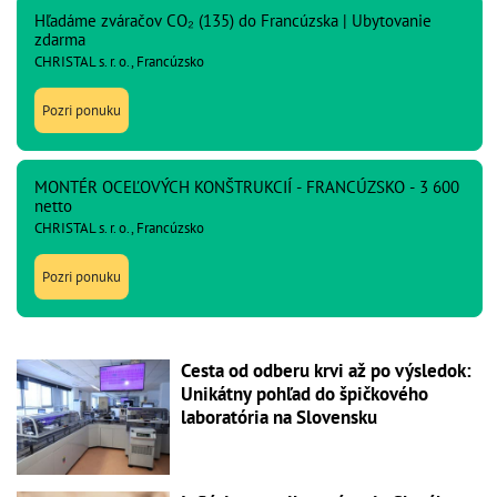
Hľadáme zváračov CO₂ (135) do Francúzska | Ubytovanie
zdarma
CHRISTAL s. r. o., Francúzsko
Pozri ponuku
MONTÉR OCEĽOVÝCH KONŠTRUKCIÍ - FRANCÚZSKO - 3 600
netto
CHRISTAL s. r. o., Francúzsko
Pozri ponuku
Cesta od odberu krvi až po výsledok:
Unikátny pohľad do špičkového
laboratória na Slovensku