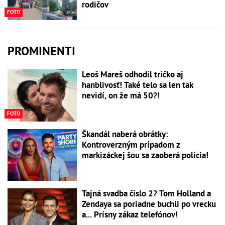
rodičov
FOTO
PROMINENTI
Leoš Mareš odhodil tričko aj
hanblivosť! Také telo sa len tak
nevidí, on že má 50?!
FOTO
Škandál naberá obrátky:
Kontroverzným prípadom z
markizáckej šou sa zaoberá polícia!
Tajná svadba číslo 2? Tom Holland a
Zendaya sa poriadne buchli po vrecku
a... Prísny zákaz telefónov!