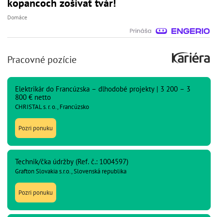
kopancoch zošívať tvár!
Domáce
Pracovné pozície
Elektrikár do Francúzska – dlhodobé projekty | 3 200 – 3
800 € netto
CHRISTAL s. r. o., Francúzsko
Pozri ponuku
Technik/čka údržby (Ref. č.: 1004597)
Grafton Slovakia s.r.o., Slovenská republika
Pozri ponuku