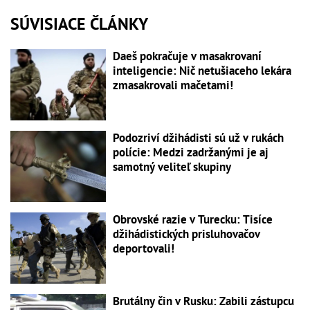
SÚVISIACE ČLÁNKY
Daeš pokračuje v masakrovaní
inteligencie: Nič netušiaceho lekára
zmasakrovali mačetami!
Podozriví džihádisti sú už v rukách
polície: Medzi zadržanými je aj
samotný veliteľ skupiny
Obrovské razie v Turecku: Tisíce
džihádistických prisluhovačov
deportovali!
Brutálny čin v Rusku: Zabili zástupcu