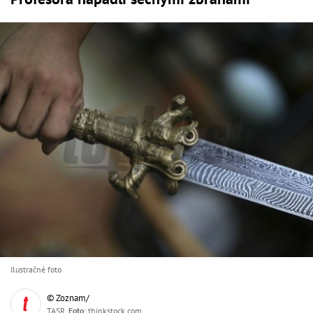
Ilustračné foto
© Zoznam/
TASR,
Foto
: thinkstock.com