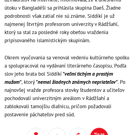
útoku v Bangladéši sa prihlásila skupina Daeš. Žiadne
podrobnosti však zatiaľ nie sú známe.
Siddíkí je už
najmenej štvrtým profesorom univerzity v Rádžšahí,
ktorý sa stal za posledné roky obeťou vraždenia
pripisovaného islamistickým skupinám.
Okrem vyučovania sa venoval vedeniu kultúrneho spolku
a spolupracoval na vydávaní literárneho časopisu. Podľa
slov jeho brata bol Siddíkí
"veľmi tichým a prostým
mužom"
, ktorý
"nemal žiadnych známych nepriateľov"
.
Po
najnovšej vražde profesora stovky študentov a učiteľov
pochodovali univerzitným areálom v Rádžšahí a
zablokovali tamojšiu diaľnicu, pričom požadovali
postavenie páchateľov pred súd.
Tip na