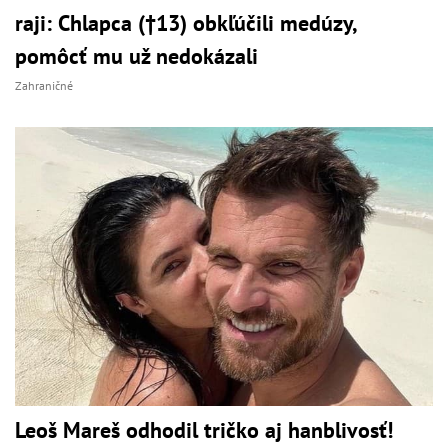
raji: Chlapca (†13) obkľúčili medúzy,
pomôcť mu už nedokázali
Zahraničné
Leoš Mareš odhodil tričko aj hanblivosť!