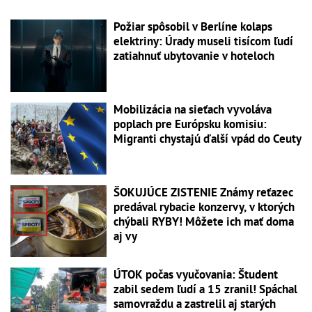
Požiar spôsobil v Berlíne kolaps
elektriny: Úrady museli tisícom ľudí
zatiahnuť ubytovanie v hoteloch
Mobilizácia na sieťach vyvoláva
poplach pre Európsku komisiu:
Migranti chystajú ďalší vpád do Ceuty
ŠOKUJÚCE ZISTENIE Známy reťazec
predával rybacie konzervy, v ktorých
chýbali RYBY! Môžete ich mať doma
aj vy
ÚTOK počas vyučovania: Študent
zabil sedem ľudí a 15 zranil! Spáchal
samovraždu a zastrelil aj starých