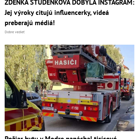
ZDENKA STUDENKOVÁ DOBYLA INSTAGRAM:
Jej výroky citujú influencerky, videá
preberajú médiá!
Dobre vedieť
Požiar bytu v Modre napáchal tisícové