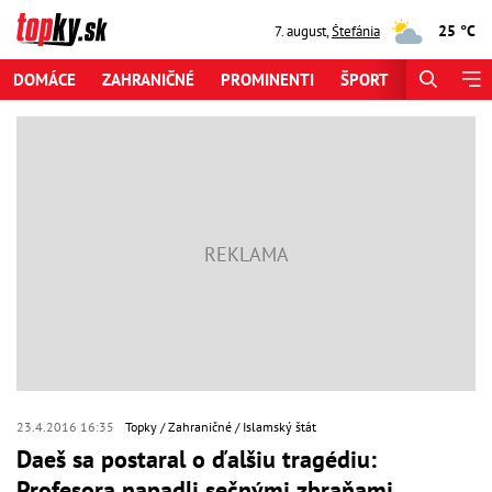
25 °C
7. august
,
Štefánia
DOMÁCE
ZAHRANIČNÉ
PROMINENTI
ŠPORT
ZAUJÍMAV
23.4.2016 16:35
Topky
Zahraničné
Islamský štát
Daeš sa postaral o ďalšiu tragédiu:
Profesora napadli sečnými zbraňami