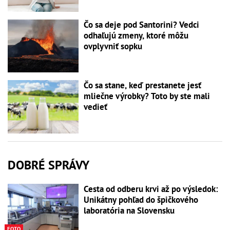
Čo sa deje pod Santorini? Vedci
odhaľujú zmeny, ktoré môžu
ovplyvniť sopku
Čo sa stane, keď prestanete jesť
mliečne výrobky? Toto by ste mali
vedieť
DOBRÉ SPRÁVY
Cesta od odberu krvi až po výsledok:
Unikátny pohľad do špičkového
laboratória na Slovensku
FOTO