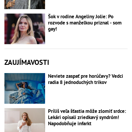
Šok v rodine Angeliny Jolie: Po
rozvode s manželkou priznal - som
gay!
ZAUJÍMAVOSTI
Neviete zaspať pre horúčavy? Vedci
radia 8 jednoduchých trikov
Príliš veľa šťastia môže zlomiť srdce:
Lekári opísali zriedkavý syndróm!
Napodobňuje infarkt