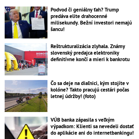
Podvod či geniálny ťah? Trump
predáva elite drahocenné
milisekundy. Bežní investori nemajú
šancu!
Reštrukturalizácia zlyhala. Známy
slovenský predajca elektroniky
definitívne končí a mieri k bankrotu
Čo sa deje na diaľnici, kým stojíte v
kolóne? Takto pracujú cestári počas
letnej údržby! (foto)
VÚB banka zápasila s veľkým
výpadkom: Klienti sa nevedeli dostať
do aplikácie ani do internetbankingu!