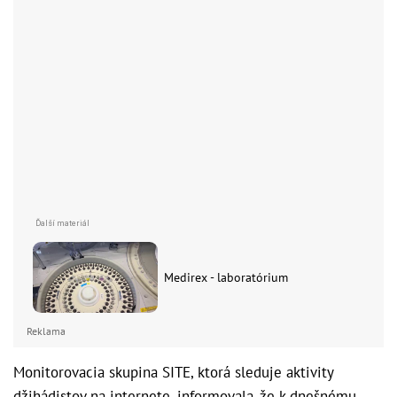
Medirex - laboratórium
Reklama
Monitorovacia skupina SITE, ktorá sleduje aktivity
džihádistov na internete, informovala, že k dnešnému