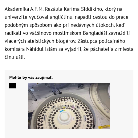
Akademika A.F.M. Rezáula Karíma Siddíkího, ktorý na
univerzite vyučoval angličtinu, napadli cestou do práce
podobným spôsobom ako pri nedávnych útokoch, keď
radikáli vo väčšinovo moslimskom Bangladéši zavraždili
viacerých ateistických blogérov. Zástupca policajného
komisára Náhídul Islám sa vyjadril, že páchatelia z miesta
činu ušli.
Mohlo by vás zaujímať: