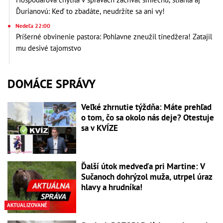
Ďurianovú: Keď to zbadáte, neudržíte sa ani vy!
Nedeľa 22:00
Príšerné obvinenie pastora: Pohlavne zneužil tínedžera! Zatajil
mu desivé tajomstvo
DOMÁCE SPRÁVY
Veľké zhrnutie týždňa: Máte prehľad
o tom, čo sa okolo nás deje? Otestuje
sa v KVÍZE
Ďalší útok medveďa pri Martine: V
Sučanoch dohrýzol muža, utrpel úraz
hlavy a hrudníka!
AKTUALIZOVANÉ