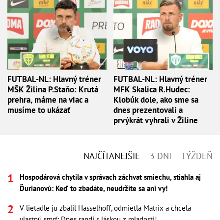
FUTBAL-NL: Hlavný tréner
FUTBAL-NL: Hlavný tréner
MŠK Žilina P.Staňo: Krutá
MFK Skalica R.Hudec:
prehra, máme na viac a
Klobúk dole, ako sme sa
musíme to ukázať
dnes prezentovali a
prvýkrát vyhrali v Žiline
NAJČÍTANEJŠIE
3 DNI
TÝŽDEŇ
Hospodárová chytila v správach záchvat smiechu, stiahla aj
Ďurianovú: Keď to zbadáte, neudržíte sa ani vy!
V lietadle ju zbalil Hasselhoff, odmietla Matrix a chcela
vlastnú smrť: Dnes randí s láskou z mladosti!