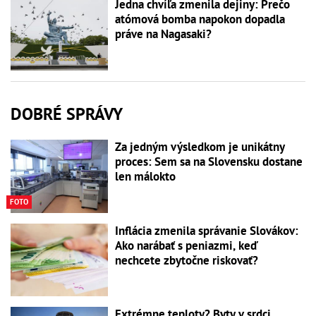
Jedna chvíľa zmenila dejiny: Prečo
atómová bomba napokon dopadla
práve na Nagasaki?
DOBRÉ SPRÁVY
Za jedným výsledkom je unikátny
proces: Sem sa na Slovensku dostane
len málokto
FOTO
Inflácia zmenila správanie Slovákov:
Ako narábať s peniazmi, keď
nechcete zbytočne riskovať?
Extrémne teploty? Byty v srdci