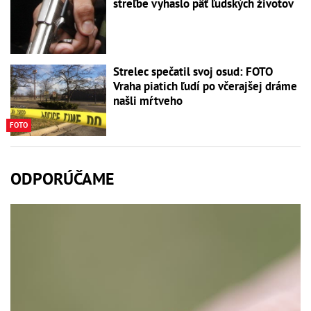
streľbe vyhaslo päť ľudských životov
Strelec spečatil svoj osud: FOTO
Vraha piatich ľudí po včerajšej dráme
našli mŕtveho
FOTO
ODPORÚČAME