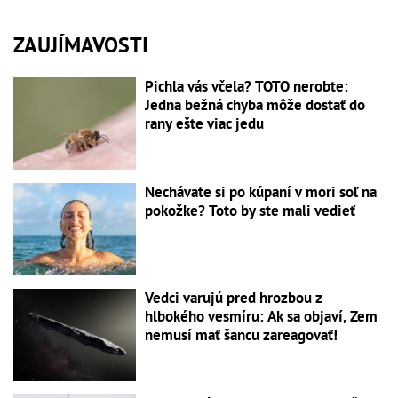
ZAUJÍMAVOSTI
Pichla vás včela? TOTO nerobte:
Jedna bežná chyba môže dostať do
rany ešte viac jedu
Nechávate si po kúpaní v mori soľ na
pokožke? Toto by ste mali vedieť
Vedci varujú pred hrozbou z
hlbokého vesmíru: Ak sa objaví, Zem
nemusí mať šancu zareagovať!