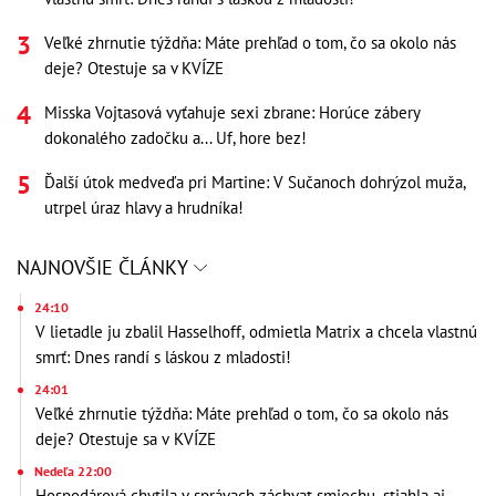
Veľké zhrnutie týždňa: Máte prehľad o tom, čo sa okolo nás
deje? Otestuje sa v KVÍZE
Misska Vojtasová vyťahuje sexi zbrane: Horúce zábery
dokonalého zadočku a... Uf, hore bez!
Ďalší útok medveďa pri Martine: V Sučanoch dohrýzol muža,
utrpel úraz hlavy a hrudníka!
NAJNOVŠIE ČLÁNKY
24:10
V lietadle ju zbalil Hasselhoff, odmietla Matrix a chcela vlastnú
smrť: Dnes randí s láskou z mladosti!
24:01
Veľké zhrnutie týždňa: Máte prehľad o tom, čo sa okolo nás
deje? Otestuje sa v KVÍZE
Nedeľa 22:00
Hospodárová chytila v správach záchvat smiechu, stiahla aj