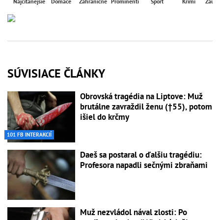
Najčítanejšie
Domáce
Zahraničné
Prominenti
Šport
Krimi
Zaují
SÚVISIACE ČLÁNKY
Obrovská tragédia na Liptove: Muž
brutálne zavraždil ženu (†55), potom
išiel do krčmy
101 FB INTERAKCIÍ
Daeš sa postaral o ďalšiu tragédiu:
Profesora napadli sečnými zbraňami
Muž nezvládol nával zlosti: Po