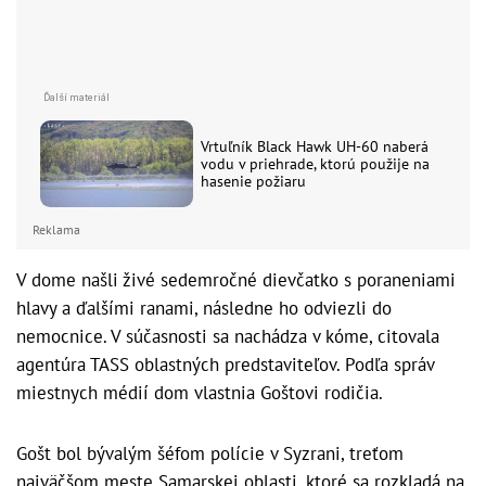
Vrtuľník Black Hawk UH-60 naberá
vodu v priehrade, ktorú použije na
hasenie požiaru
Reklama
V dome našli živé sedemročné dievčatko s poraneniami
hlavy a ďalšími ranami, následne ho odviezli do
nemocnice. V súčasnosti sa nachádza v kóme, citovala
agentúra TASS oblastných predstaviteľov. Podľa správ
miestnych médií dom vlastnia Goštovi rodičia.
Gošt bol bývalým šéfom polície v Syzrani, treťom
najväčšom meste Samarskej oblasti, ktoré sa rozkladá na