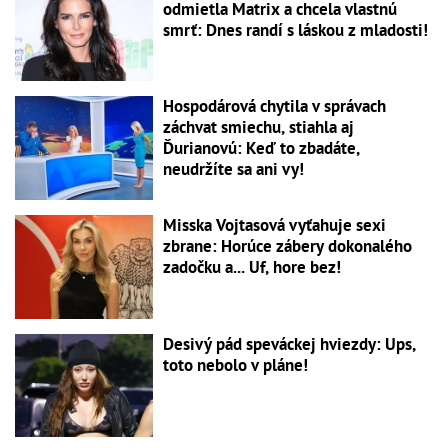
odmietla Matrix a chcela vlastnú
smrť: Dnes randí s láskou z mladosti!
Hospodárová chytila v správach
záchvat smiechu, stiahla aj
Ďurianovú: Keď to zbadáte,
neudržíte sa ani vy!
Misska Vojtasová vyťahuje sexi
zbrane: Horúce zábery dokonalého
zadočku a... Uf, hore bez!
Desivý pád speváckej hviezdy: Ups,
toto nebolo v pláne!