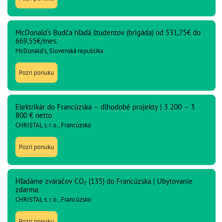
McDonald's Budča hľadá študentov (brigáda) od 531,75€ do
669,55€/mes.
McDonald's, Slovenská republika
Pozri ponuku
Elektrikár do Francúzska – dlhodobé projekty | 3 200 – 3
800 € netto
CHRISTAL s. r. o., Francúzsko
Pozri ponuku
Hľadáme zváračov CO₂ (135) do Francúzska | Ubytovanie
zdarma
CHRISTAL s. r. o., Francúzsko
Pozri ponuku