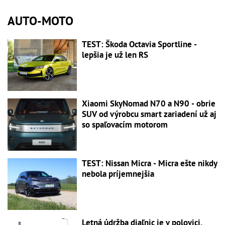
AUTO-MOTO
TEST: Škoda Octavia Sportline -
lepšia je už len RS
Xiaomi SkyNomad N70 a N90 - obrie
SUV od výrobcu smart zariadení už aj
so spaľovacím motorom
TEST: Nissan Micra - Micra ešte nikdy
nebola príjemnejšia
Letná údržba diaľnic je v polovici,