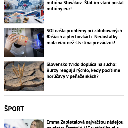
milióna Slovákov: Štát im vlani poslal
milióny eur!
SOI našla problémy pri zálohovaných
fľašiach a plechovkách: Nedostatky
mala viac než štvrtina prevádzok!
Slovensko tvrdo dopláca na sucho:
Burzy reagujú rýchlo, kedy pocítime
horúčavy v peňaženkách?
ŠPORT
Emma Zapletalová najväčšou nádejou
na zlato: Štartujú ME v atletike aj s