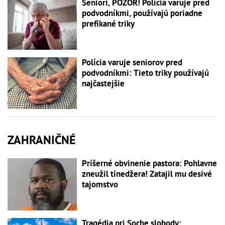
Seniori, POZOR! Polícia varuje pred
podvodníkmi, používajú poriadne
prefíkané triky
Polícia varuje seniorov pred
podvodníkmi: Tieto triky používajú
najčastejšie
ZAHRANIČNÉ
Príšerné obvinenie pastora: Pohlavne
zneužil tínedžera! Zatajil mu desivé
tajomstvo
Tragédia pri Soche slobody: