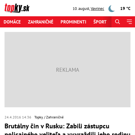
19 °C
10. august
,
Vavrinec
DOMÁCE
ZAHRANIČNÉ
PROMINENTI
ŠPORT
ZAUJÍMAV
24.4.2016 14:36
Topky
Zahraničné
Brutálny čin v Rusku: Zabili zástupcu
policajného veliteľa a vyvraždili jeho rodinu