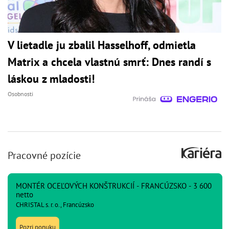
V lietadle ju zbalil Hasselhoff, odmietla
Matrix a chcela vlastnú smrť: Dnes randí s
láskou z mladosti!
Osobnosti
Pracovné pozície
MONTÉR OCEĽOVÝCH KONŠTRUKCIÍ - FRANCÚZSKO - 3 600
netto
CHRISTAL s. r. o., Francúzsko
Pozri ponuku