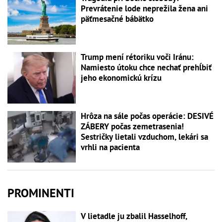
Prevrátenie lode neprežila žena ani
päťmesačné bábätko
Trump mení rétoriku voči Iránu:
Namiesto útoku chce nechať prehĺbiť
jeho ekonomickú krízu
Hrôza na sále počas operácie: DESIVÉ
ZÁBERY počas zemetrasenia!
Sestričky lietali vzduchom, lekári sa
vrhli na pacienta
PROMINENTI
V lietadle ju zbalil Hasselhoff,