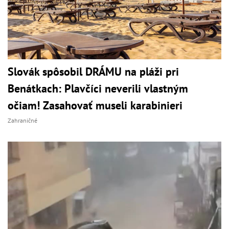
Slovák spôsobil DRÁMU na pláži pri
Benátkach: Plavčíci neverili vlastným
očiam! Zasahovať museli karabinieri
Zahraničné