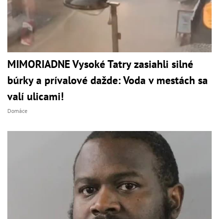
MIMORIADNE Vysoké Tatry zasiahli silné
búrky a prívalové dažde: Voda v mestách sa
valí ulicami!
Domáce