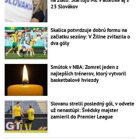
23 Slovákov
Skalica potvrdzuje dobrú formu na
začiatku sezóny: V Žiline zvíťazila o
dva góly
Smútok v NBA: Zomrel jeden z
najlepších trénerov, ktorý vytvoril
basketbalové hviezdy
Slovanu strelil posledný gól, v odvete
už nenastúpi: Švédsky majster
zamieril do Premier League