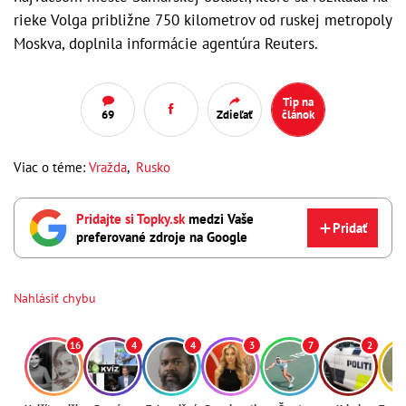
rieke Volga približne 750 kilometrov od ruskej metropoly
Moskva, doplnila informácie agentúra Reuters.
Tip na
69
Zdieľať
článok
Viac o téme:
Vražda
,
Rusko
Pridajte si Topky.sk
medzi Vaše
Pridať
preferované zdroje na Google
Nahlásiť chybu
16
4
4
3
7
2