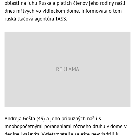
oblasti na juhu Ruska a piatich členov jeho rodiny našli
dnes mŕtvych vo vidieckom dome. Informovala o tom
ruská tlačová agentúra TASS.
Andreja Gošta (49) a jeho príbuzných našli s
mnohopočetnými poraneniami rôzneho druhu v dome v
dedine Ivaševka. Vyšetrovatelia sa ešte nevyjadrili k