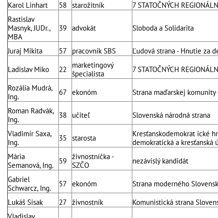
Karol Linhart
58
starožitník
7 STATOČNÝCH REGIONÁL
Rastislav
Masnyk, JUDr.,
39
advokát
Sloboda a Solidarita
MBA
Juraj Mikita
57
pracovník SBS
Ľudová strana - Hnutie za 
marketingový
Ladislav Miko
22
7 STATOČNÝCH REGIONÁL
špecialista
Rozália Mudrá,
67
ekonóm
Strana maďarskej komunity 
Ing.
Roman Radvák,
38
učiteľ
Slovenská národná strana
Ing.
Vladimír Saxa,
Kresťanskodemokrat ické hn
35
starosta
Ing.
demokratická a kresťanská ú
Mária
živnostníčka -
59
nezávislý kandidát
Semanová, Ing.
SZČO
Gabriel
57
ekonóm
Strana moderného Slovens
Schwarcz, Ing.
Lukáš Sisak
27
živnostník
Komunistická strana Sloven
Vladislav