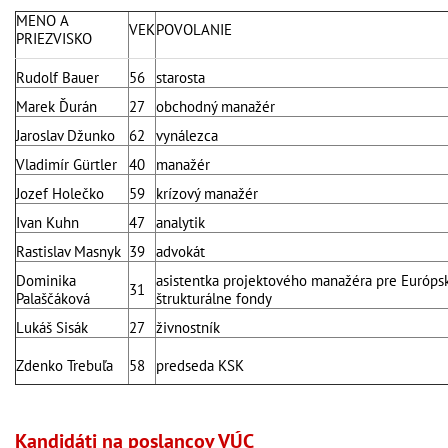
MENO A
VEK
POVOLANIE
PRIEZVISKO
Rudolf Bauer
56
starosta
Marek Ďurán
27
obchodný manažér
Jaroslav Džunko
62
vynálezca
Vladimír Gürtler
40
manažér
Jozef Holečko
59
krízový manažér
Ivan Kuhn
47
analytik
Rastislav Masnyk
39
advokát
Dominika
asistentka projektového manažéra pre Európs
31
Palaščáková
štrukturálne fondy
Lukáš Sisák
27
živnostník
Zdenko Trebuľa
58
predseda KSK
Kandidáti na poslancov VÚC