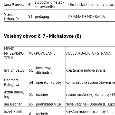
slobodný umelec -
Jana Pronská
41
Občianska konzervatívna str
spisovateľka
Vladimír
53
pedagóg
PRIAMA DEMOKRACIA
Urban, Bc.
Volebný obvod č. 7 - Michalovce (8)
MENO,
PRIEZVISKO,
VEK
POVOLANIE
VOLEB. KOALÍCIA / STRANA
TITUL
invalidný
Imrich Balog
51
Kresťanská ľudová strana
dôchodca
Dagmara
34
operátor výroby
Komunistická strana Slovenska
Balogová
Attila Barkó,
51
inžinier
Strana maďarskej komunity - M
Ing.
Ján Bednár
65
podnikateľ v CR
Nová väčšina - Dohoda (D. Lipš
Jozef Bobík,
Kresťanskodemokrat ické hnuti
61
technik