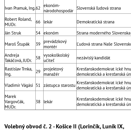
ekonóm-
Ivan Pramuk, Ing.
62
Slovenská ľudová strana
národohospodár
Robert Roland,
66
lekár
Demokratická strana
MUDr.
Ján Struk
54
ekonóm
Strana moderného Slovenska
prevádzkový
Maroš Štupák
39
Ľudová strana Naše Slovensk
montér
Andreja
vysokoškolský
58
nezávislý kandidát
Takáčová, JUDr.
učiteľ
Rastislav Trnka,
projektový
Kresťanskodemokrat ické hnut
29
Ing.
manažér
demokratická a kresťanská ún
Kresťanskodemokrat ické hnut
Vladimír Vágási
51
zástupca starostu
demokratická a kresťanská ún
Marek
Kresťanskodemokrat ické hnut
Vargovčák,
38
lekár
demokratická a kresťanská ún
MUDr.
Volebný obvod č. 2 - Košice II (Lorinčík, Luník IX,