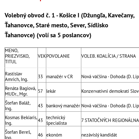
Volebný obvod č. 1 - Košice I (Džungľa, Kavečany,
Ťahanovce, Staré mesto, Sever, Sídlisko
Ťahanovce) (volí sa 5 poslancov)
MENO,
PRIEZVISKO,
VEK
POVOLANIE
VOLEB. KOALÍCIA / STRANA
TITUL
Rastislav
33
manažér v CR
Nová väčšina - Dohoda (D. Lip
Amrich, Ing.
Renáta Bagiová,
57
lekár
Konzervatívni demokrati Slo
MUDr., Mgr.
Štefan Baláž,
43
bankový manažér
Nová väčšina - Dohoda (D. Lip
Ing.
Kosmas Bekiaris,
technický
43
7 STATOČNÝCH REGIONÁLNA
Ing.
špecialista
Štefan Bereš,
46
ekonóm
nezávislý kandidát
Ing.