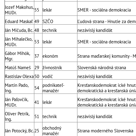
Jozef Makohus,
55
lekár
SMER - sociálna demokracia
MUDr.
Eduard Maskaľ
49
SZČO
Ľudová strana - Hnutie za dem
Ján Mičuda, Bc.
48
technik
nezávislý kandidát
Ján Mihalečko,
53
lekár
SMER - sociálna demokracia
MUDr.
Gábor Mihók,
37
ekonóm
Strana maďarskej komunity - M
Mgr.
Matúš Nameš
29
živnostník
Slovenská národná strana
Rastislav Olexa
50
vodič
nezávislý kandidát
Martin Pado,
podnikateľ-
Kresťanskodemokrat ické hnuti
54
Ing.
manažér
demokratická a kresťanská úni
Ján Paľovčík,
Kresťanskodemokrat ické hnuti
41
lekár
MUDr.
demokratická a kresťanská úni
Oliver Petrík,
51
technik
nezávislý kandidát
Ing.
obchodný
Ján Potocký, Bc.
25
Strana moderného Slovenska
manažér