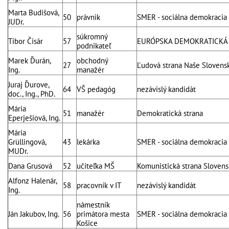
Marta Budišová,
50
právnik
SMER - sociálna demokracia
JUDr.
súkromný
Tibor Čisár
57
EURÓPSKA DEMOKRATICKÁ
podnikateľ
Marek Ďurán,
obchodný
27
Ľudová strana Naše Slovens
Ing.
manažér
Juraj Ďurove,
64
VŠ pedagóg
nezávislý kandidát
doc., Ing., PhD.
Mária
51
manažér
Demokratická strana
Eperješiová, Ing.
Mária
Grüllingová,
43
lekárka
SMER - sociálna demokracia
MUDr.
Dana Grusová
52
učiteľka MŠ
Komunistická strana Slovens
Alfonz Halenár,
58
pracovník v IT
nezávislý kandidát
Ing.
námestník
Ján Jakubov, Ing.
56
primátora mesta
SMER - sociálna demokracia
Košice