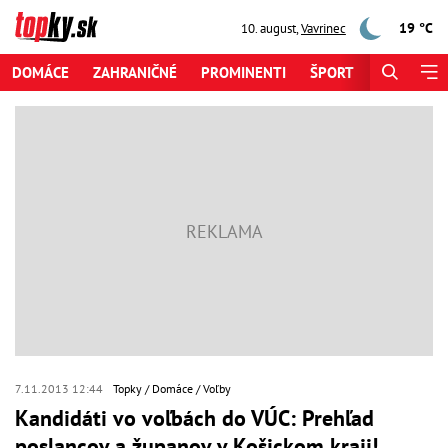
19 °C
10. august
,
Vavrinec
DOMÁCE
ZAHRANIČNÉ
PROMINENTI
ŠPORT
ZAUJÍMAV
7.11.2013 12:44
Topky
Domáce
Voľby
Kandidáti vo voľbách do VÚC: Prehľad
poslancov a županov v Košickom kraji!