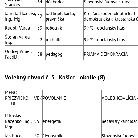
64
dôchodca
Slovenská ľudová strana
Stankovič
Jarmila Tkáčová,
rastlinolekárka,
Kresťanskodemokrat ické hn
52
Ing., Mgr.
právnička
demokratická a kresťanská ú
Rudolf Varga
39
robotník
99 % - občiansky hlas
Štefan Varga,
52
technik
99 % - občiansky hlas
Ing.
Ondrej Vilner,
58
pedagóg
PRIAMA DEMOKRACIA
PaedDr.
Volebný obvod č. 5 - Košice - okolie (8)
MENO,
PRIEZVISKO,
VEK
POVOLANIE
VOLEB. KOALÍCIA 
TITUL
Miroslav
Bačenko, Ing.,
55
energetik
nezávislý kandidát
Mgr.
Ján Bačo
30
živnostník
Slovenská ľudová 