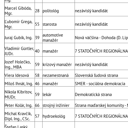
Marcel Gibóda,
28
politológ
nezávislý kandidát
Mgr.
Ľubomír Grega,
55
starosta
nezávislý kandidát
Mgr.
automotive
Juraj Gubík, Ing.
39
Nová väčšina - Dohoda (D. Lip
manažér
Vladimír Gürtler,
40
manažér
7 STATOČNÝCH REGIONÁLNA
JUDr.
Jozef Holečko,
59
krízový manažér
nezávislý kandidát
Ing., MBA
Viera Idesová
58
nezamestnaná
Slovenská ľudová strana
Miloš Ihnát, Ing.
46
manažér
SMER - sociálna demokracia
Nikola Kibritov,
59
lekár
Demokratická strana
MUDr.
Peter Kolár, Ing.
66
strojný inžinier
Strana maďarskej komunity - 
Michal Kravčík,
57
hydroekológ
7 STATOČNÝCH REGIONÁLNA
Dipl. Ing., CSc.
Štefan Laský,