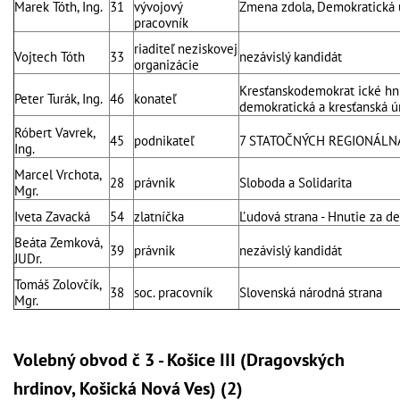
Marek Tóth, Ing.
31
vývojový
Zmena zdola, Demokratická 
pracovník
riaditeľ neziskovej
Vojtech Tóth
33
nezávislý kandidát
organizácie
Kresťanskodemokrat ické hnu
Peter Turák, Ing.
46
konateľ
demokratická a kresťanská ú
Róbert Vavrek,
45
podnikateľ
7 STATOČNÝCH REGIONÁLN
Ing.
Marcel Vrchota,
28
právnik
Sloboda a Solidarita
Mgr.
Iveta Zavacká
54
zlatníčka
Ľudová strana - Hnutie za d
Beáta Zemková,
39
právnik
nezávislý kandidát
JUDr.
Tomáš Zolovčík,
38
soc. pracovník
Slovenská národná strana
Mgr.
Volebný obvod č 3 - Košice III (Dragovských
hrdinov, Košická Nová Ves) (2)