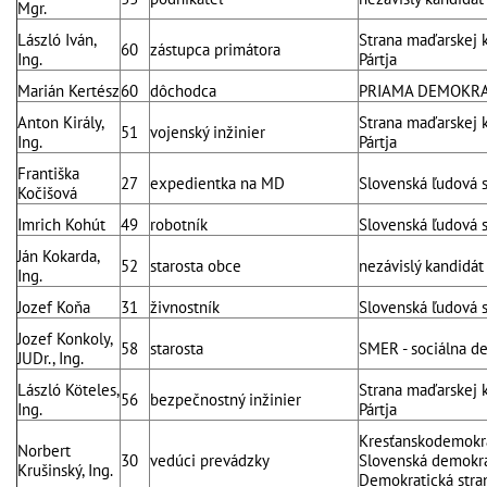
Mgr.
László Iván,
Strana maďarskej 
60
zástupca primátora
Ing.
Pártja
Marián Kertész
60
dôchodca
PRIAMA DEMOKRA
Anton Király,
Strana maďarskej 
51
vojenský inžinier
Ing.
Pártja
Františka
27
expedientka na MD
Slovenská ľudová 
Kočišová
Imrich Kohút
49
robotník
Slovenská ľudová 
Ján Kokarda,
52
starosta obce
nezávislý kandidát
Ing.
Jozef Koňa
31
živnostník
Slovenská ľudová 
Jozef Konkoly,
58
starosta
SMER - sociálna d
JUDr., Ing.
László Köteles,
Strana maďarskej 
56
bezpečnostný inžinier
Ing.
Pártja
Kresťanskodemokra
Norbert
30
vedúci prevádzky
Slovenská demokrat
Krušinský, Ing.
Demokratická stra