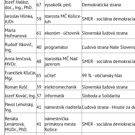
Jozef Halász,
67
vysokošk. ped.
Demokratická strana
doc., Ing., PhD.
Jaroslav Hlinka,
starosta MČ Košice-
59
SMER - sociálna demokracia
JUDr.
Juh
Mária
61
ekonóm - účtovník
Slovenská ľudová strana
Hofmanová
Rudolf Iškovič,
40
programátor
Ľudová strana Naše Sloven
Ing.
Anna Jenčová,
starostka MČ Nad
48
SMER - sociálna demokracia
MVDr.
jazerom
František Kľučár,
65
učiteľ
99 % - občiansky hlas
Mgr.
Roman Košč
39
elektromechanik
Slovenská ľudová strana
Jozef Kováč, Ing.
37
informatik
Sloboda a Solidarita
Pavol Lehotský,
41
námestník riaditeľa
Ľudová strana - Hnutie za 
Ing.
Renáta
námestníčka
Lenártová,
41
primátora mesta
SMER - sociálna demokracia
MUDr., PhD.
Košice