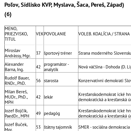
Poľov, Sídlisko KVP, Myslava, Šaca, Pereš, Západ)
(6)
MENO,
PRIEZVISKO,
VEK
POVOLANIE
VOLEB. KOALÍCIA / STRANA
TITUL
Miroslav
37
športový tréner
Strana moderného Slovensk
Andrássy, Mgr.
Alexander
programátor -
42
Nová väčšina - Dohoda (D. Li
Barna, Ing.
analytik
Rudolf Bauer,
56
starosta
Konzervatívni demokrati Sl
RNDr., PhD.
Milan Bereš,
Kresťanskodemokrat ické hnu
MUDr., PhD.,
42
lekár
demokratická a kresťanská ú
MPH
Jozef Bojčik,
Kresťanskodemokrat ické hnu
49
pedagóg
PaedDr., MPH
demokratická a kresťanská ú
Jozef Buček,
53
štátny tajomník
SMER - sociálna demokracia
Mgr.