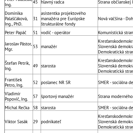
45
hlavný radca
Strana občianskej 
Ing.
Dominika
asistentka projektového
Palaščáková,
31
manažéra pre Európske
Nová väčšina - Doh
Ing., PhD.
štrukturálne fondy
Peter Papáč
51
vodič - operátor
Komunistická stra
Kresťanskodemokra
Jaroslav Pástor,
53
manažér
Slovenská demokrat
Mgr.
Demokratická stra
Kresťanskodemokra
Štefan Petrík,
49
starosta
Slovenská demokrat
Ing.
Demokratická stra
František
52
poslanec NR SR
SMER - sociálna d
Petro, Ing.
Vladimír
57
športový manažér
Strana moderného
Popovič, Ing.
Michal Rečka
58
starosta
SMER - sociálna d
Kresťanskodemokra
Viktor Sasák
29
podnikateľ
Slovenská demokrat
Demokratická stra