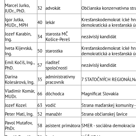
Marcel Jurko,
32
advokát
Občianska konzervatívna str
JUDr., PhD.
Igor Jutka,
Kresťanskodemokrat ické hnu
40
lekár
MUDr., MPH
demokratická a kresťanská ú
Jozef Karabin,
starosta MČ
34
nezávislý kandidát
Ing.
Košice-Pereš
Iveta Kijevská,
Kresťanskodemokrat ické hnu
50
starostka
Ing.
demokratická a kresťanská ú
Emil Kočiš, Ing.,
riaditeľ
57
nezávislý kandidát
PhD.
spoločnosti
Darina
administratívny
35
7 STATOČNÝCH REGIONÁLN
Kolesárová, Ing.
pracovník
Vladimír Komár,
66
dôchodca
Magnificat Slovakia
MUDr.
Jozef Kozel
63
vodič
Strana maďarskej komunity -
Peter Mati, Ing.
52
manažér
Strana občianskej ľavice
Pavol Mutafov,
58
asistent primátora
SMER - sociálna demokracia
PhDr.