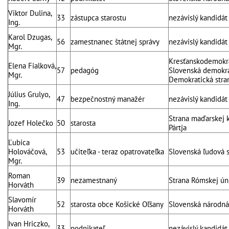
Viktor Dulina,
33
zástupca starostu
nezávislý kandidát
Ing.
Karol Dzugas,
56
zamestnanec štátnej správy
nezávislý kandidát
Mgr.
Kresťanskodemokra
Elena Fialková,
57
pedagóg
Slovenská demokrat
Mgr.
Demokratická stra
Július Grulyo,
47
bezpečnostný manažér
nezávislý kandidát
Ing.
Strana maďarskej 
Jozef Holečko
50
starosta
Pártja
Ľubica
Holováčová,
53
učiteľka - teraz opatrovateľka
Slovenská ľudová 
Mgr.
Roman
39
nezamestnaný
Strana Rómskej ún
Horváth
Slavomír
52
starosta obce Košické Oľšany
Slovenská národná
Horváth
Ivan Hriczko,
33
podnikateľ
nezávislý kandidát