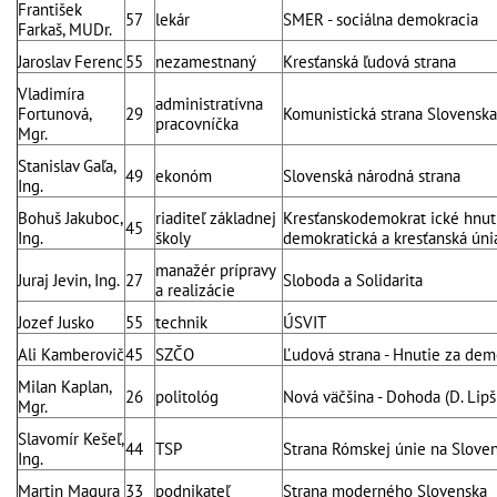
František
57
lekár
SMER - sociálna demokracia
Farkaš, MUDr.
Jaroslav Ferenc
55
nezamestnaný
Kresťanská ľudová strana
Vladimíra
administratívna
Fortunová,
29
Komunistická strana Slovenska
pracovníčka
Mgr.
Stanislav Gaľa,
49
ekonóm
Slovenská národná strana
Ing.
Bohuš Jakuboc,
riaditeľ základnej
Kresťanskodemokrat ické hnuti
45
Ing.
školy
demokratická a kresťanská úni
manažér prípravy
Juraj Jevin, Ing.
27
Sloboda a Solidarita
a realizácie
Jozef Jusko
55
technik
ÚSVIT
Ali Kamberovič
45
SZČO
Ľudová strana - Hnutie za dem
Milan Kaplan,
26
politológ
Nová väčšina - Dohoda (D. Lipš
Mgr.
Slavomír Kešeľ,
44
TSP
Strana Rómskej únie na Slove
Ing.
Martin Magura
33
podnikateľ
Strana moderného Slovenska