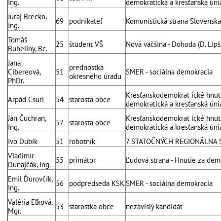
Ing.
demokratická a kresťanská úni
Juraj Brecko,
69
podnikateľ
Komunistická strana Slovenska
Ing.
Tomáš
25
študent VŠ
Nová väčšina - Dohoda (D. Lipš
Bubelíny, Bc.
Jana
prednostka
Cibereová,
51
SMER - sociálna demokracia
okresného úradu
PhDr.
Kresťanskodemokrat ické hnuti
Arpád Csuri
54
starosta obce
demokratická a kresťanská úni
Ján Čuchran,
Kresťanskodemokrat ické hnuti
57
starosta obce
Ing.
demokratická a kresťanská úni
Ivo Dubík
51
robotník
7 STATOČNÝCH REGIONÁLNA
Vladimír
55
primátor
Ľudová strana - Hnutie za dem
Dunajčák, Ing.
Emil Ďurovčík,
56
podpredseda KSK
SMER - sociálna demokracia
Ing.
Valéria Eľková,
53
starostka obce
nezávislý kandidát
Mgr.