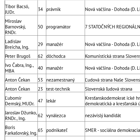
Tibor Bacsó,
34
právnik
Nová väčšina - Dohoda (D. Li
JUDr.
Miroslav
Barnovský,
50
programátor
7 STATOČNÝCH REGIONÁL
RNDr.
Ladislav
29
manažér
Nová väčšina - Dohoda (D. Li
Breicha, Ing.
Peter Brugoš
62
dôchodca
Komunistická strana Sloven
Ivo Čabra, Ing.,
40
manažér
Nová väčšina - Dohoda (D. Li
MBA
Anton Čekan
53
nezamestnaný
Ľudová strana Naše Sloven
Anton Čekan
23
test-technik
Slovenská ľudová strana
Ľubomír
Kresťanskodemokrat ické hn
47
lekár
Demský, MUDr.
demokratická a kresťanská ú
Jaroslav Džunko,
62
vynálezca
nezávislý kandidát
RNDr., Ing.
Boris
65
podnikateľ
SMER - sociálna demokracia
Farkašovský, Ing.