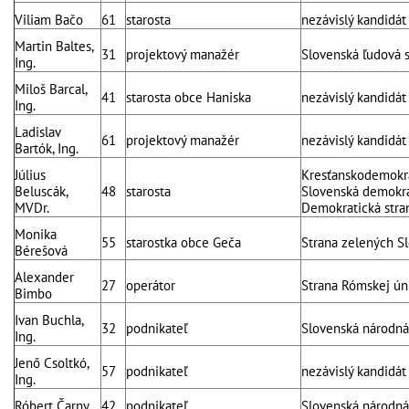
Viliam Bačo
61
starosta
nezávislý kandidát
Martin Baltes,
31
projektový manažér
Slovenská ľudová 
Ing.
Miloš Barcal,
41
starosta obce Haniska
nezávislý kandidát
Ing.
Ladislav
61
projektový manažér
nezávislý kandidát
Bartók, Ing.
Július
Kresťanskodemokra
Beluscák,
48
starosta
Slovenská demokrat
MVDr.
Demokratická stra
Monika
55
starostka obce Geča
Strana zelených S
Bérešová
Alexander
27
operátor
Strana Rómskej ún
Bimbo
Ivan Buchla,
32
podnikateľ
Slovenská národná
Ing.
Jenő Csoltkó,
57
podnikateľ
nezávislý kandidát
Ing.
Róbert Čarny
42
podnikateľ
Slovenská národná