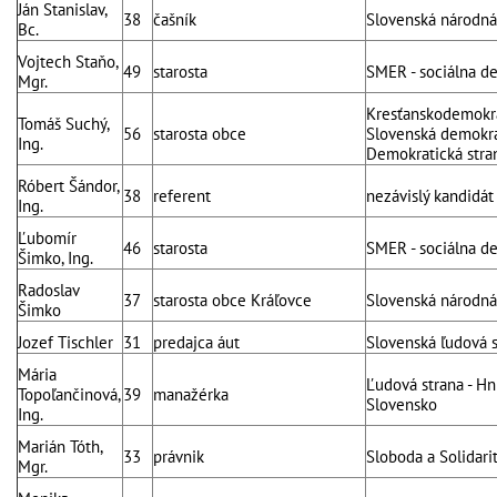
Ján Stanislav,
38
čašník
Slovenská národná
Bc.
Vojtech Staňo,
49
starosta
SMER - sociálna d
Mgr.
Kresťanskodemokra
Tomáš Suchý,
56
starosta obce
Slovenská demokrat
Ing.
Demokratická stra
Róbert Šándor,
38
referent
nezávislý kandidát
Ing.
Ľubomír
46
starosta
SMER - sociálna d
Šimko, Ing.
Radoslav
37
starosta obce Kráľovce
Slovenská národná
Šimko
Jozef Tischler
31
predajca áut
Slovenská ľudová 
Mária
Ľudová strana - H
Topoľančinová,
39
manažérka
Slovensko
Ing.
Marián Tóth,
33
právnik
Sloboda a Solidari
Mgr.