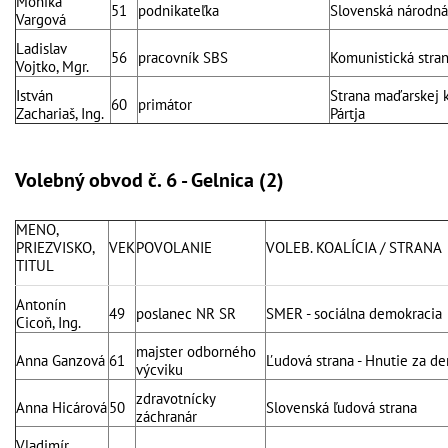
Monika
51
podnikateľka
Slovenská národná
Vargová
Ladislav
56
pracovník SBS
Komunistická stra
Vojtko, Mgr.
István
Strana maďarskej 
60
primátor
Zachariaš, Ing.
Pártja
Volebný obvod č. 6 - Gelnica (2)
MENO,
PRIEZVISKO,
VEK
POVOLANIE
VOLEB. KOALÍCIA / STRANA
TITUL
Antonín
49
poslanec NR SR
SMER - sociálna demokracia
Cicoň, Ing.
majster odborného
Anna Ganzová
61
Ľudová strana - Hnutie za d
výcviku
zdravotnícky
Anna Hicárová
50
Slovenská ľudová strana
záchranár
Vladimír