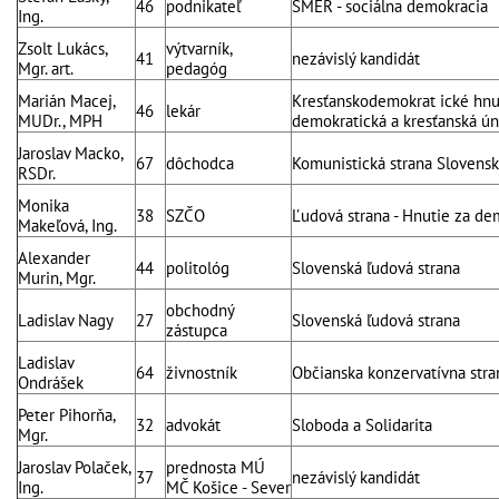
46
podnikateľ
SMER - sociálna demokracia
Ing.
Zsolt Lukács,
výtvarník,
41
nezávislý kandidát
Mgr. art.
pedagóg
Marián Macej,
Kresťanskodemokrat ické hnut
46
lekár
MUDr., MPH
demokratická a kresťanská ún
Jaroslav Macko,
67
dôchodca
Komunistická strana Slovens
RSDr.
Monika
38
SZČO
Ľudová strana - Hnutie za de
Makeľová, Ing.
Alexander
44
politológ
Slovenská ľudová strana
Murin, Mgr.
obchodný
Ladislav Nagy
27
Slovenská ľudová strana
zástupca
Ladislav
64
živnostník
Občianska konzervatívna stra
Ondrášek
Peter Pihorňa,
32
advokát
Sloboda a Solidarita
Mgr.
Jaroslav Polaček,
prednosta MÚ
37
nezávislý kandidát
Ing.
MČ Košice - Sever