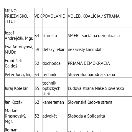
MENO,
PRIEZVISKO,
VEK
POVOLANIE
VOLEB. KOALÍCIA / STRANA
TITUL
Jozef
33
starosta
SMER - sociálna demokracia
Andrejčák, Mgr.
Eva Antónyová,
59
detský lekár
nezávislý kandidát
MUDr.
František
52
dôchodca
PRIAMA DEMOKRACIA
Gajdoš
Peter Jurči, Ing.
33
technik
Slovenská národná strana
technik
Juraj Kolesár
35
optických
Ľudová strana Naše Slovensko
sietí
Ján Kozák
62
kameraman
Slovenská ľudová strana
Marián
Krasnovský,
32
advokát
Sloboda a Solidarita
Mgr.
Roman