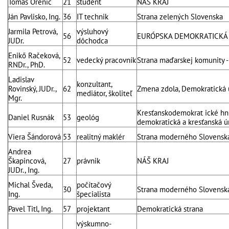
Tomáš Orenič
21
študent
NÁŠ KRAJ
Ján Pavlisko, Ing.
36
IT technik
Strana zelených Slovenska
Jarmila Petrová,
výsluhový
56
EURÓPSKA DEMOKRATICKÁ
JUDr.
dôchodca
Enikő Račeková,
52
vedecký pracovník
Strana maďarskej komunity -
RNDr., PhD.
Ladislav
konzultant,
Rovinský, JUDr.,
62
Zmena zdola, Demokratická 
mediátor, školiteľ
Mgr.
Kresťanskodemokrat ické hnu
Daniel Rusnák
53
geológ
demokratická a kresťanská ú
Viera Šándorová
53
realitný maklér
Strana moderného Slovensk
Andrea
Škapincová,
27
právnik
NÁŠ KRAJ
JUDr., Ing.
Michal Šveda,
počítačový
30
Strana moderného Slovensk
Ing.
špecialista
Pavel Titl, Ing.
57
projektant
Demokratická strana
výskumno-