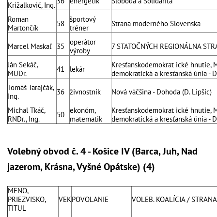
36
energetik
Sloboda a Solidarita
Križalkovič, Ing.
Roman
športový
58
Strana moderného Slovenska
Martončík
tréner
operátor
Marcel Maskaľ
35
7 STATOČNÝCH REGIONÁLNA ST
výroby
Ján Sekáč,
Kresťanskodemokrat ické hnutie, 
41
lekár
MUDr.
demokratická a kresťanská únia - 
Tomáš Tarajčák,
36
živnostník
Nová väčšina - Dohoda (D. Lipšic)
Ing.
Michal Tkáč,
ekonóm,
Kresťanskodemokrat ické hnutie, 
50
RNDr., Ing.
matematik
demokratická a kresťanská únia - 
Volebný obvod č. 4 - Košice IV (Barca, Juh, Nad
jazerom, Krásna, Vyšné Opátske) (4)
MENO,
PRIEZVISKO,
VEK
POVOLANIE
VOLEB. KOALÍCIA / STRANA
TITUL