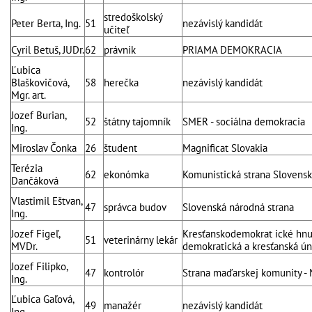
stredoškolský
Peter Berta, Ing.
51
nezávislý kandidát
učiteľ
Cyril Betuš, JUDr.
62
právnik
PRIAMA DEMOKRACIA
Ľubica
Blaškovičová,
58
herečka
nezávislý kandidát
Mgr. art.
Jozef Burian,
52
štátny tajomník
SMER - sociálna demokracia
Ing.
Miroslav Čonka
26
študent
Magnificat Slovakia
Terézia
62
ekonómka
Komunistická strana Slovens
Dančáková
Vlastimil Eštvan,
47
správca budov
Slovenská národná strana
Ing.
Jozef Figeľ,
Kresťanskodemokrat ické hnut
51
veterinárny lekár
MVDr.
demokratická a kresťanská ún
Jozef Filipko,
47
kontrolór
Strana maďarskej komunity - 
Ing.
Ľubica Gaľová,
49
manažér
nezávislý kandidát
Ing.