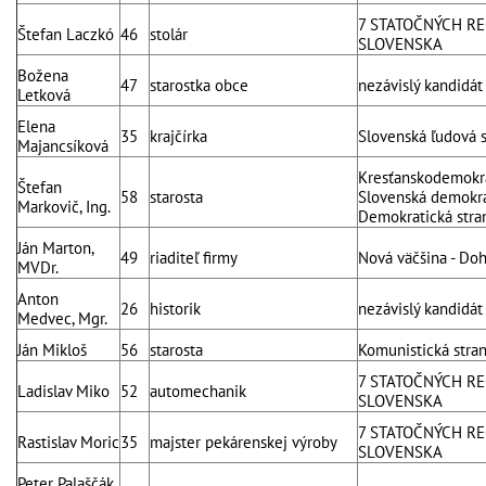
7 STATOČNÝCH R
Štefan Laczkó
46
stolár
SLOVENSKA
Božena
47
starostka obce
nezávislý kandidát
Letková
Elena
35
krajčírka
Slovenská ľudová 
Majancsíková
Kresťanskodemokra
Štefan
58
starosta
Slovenská demokrat
Markovič, Ing.
Demokratická stra
Ján Marton,
49
riaditeľ firmy
Nová väčšina - Doh
MVDr.
Anton
26
historik
nezávislý kandidát
Medvec, Mgr.
Ján Mikloš
56
starosta
Komunistická stra
7 STATOČNÝCH R
Ladislav Miko
52
automechanik
SLOVENSKA
7 STATOČNÝCH R
Rastislav Moric
35
majster pekárenskej výroby
SLOVENSKA
Peter Palaščák,