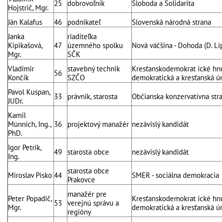
25
dobrovoľník
Sloboda a Solidarita
Hojstrič, Mgr.
Ján Kalafus
46
podnikateľ
Slovenská národná strana
Janka
riaditeľka
Kipikašová,
47
územného spolku
Nová väčšina - Dohoda (D. Lip
Mgr.
SČK
Vladimír
stavebný technik
Kresťanskodemokrat ické hnu
56
Končík
SZČO
demokratická a kresťanská ún
Pavol Kuspan,
33
právnik, starosta
Občianska konzervatívna str
JUDr.
Kamil
Münnich, Ing.,
36
projektový manažér
nezávislý kandidát
PhD.
Igor Petrik,
49
starosta obce
nezávislý kandidát
Ing.
starosta obce
Miroslav Pisko
44
SMER - sociálna demokracia
Prakovce
manažér pre
Peter Popadič,
Kresťanskodemokrat ické hnu
53
verejnú správu a
Mgr.
demokratická a kresťanská ún
regióny