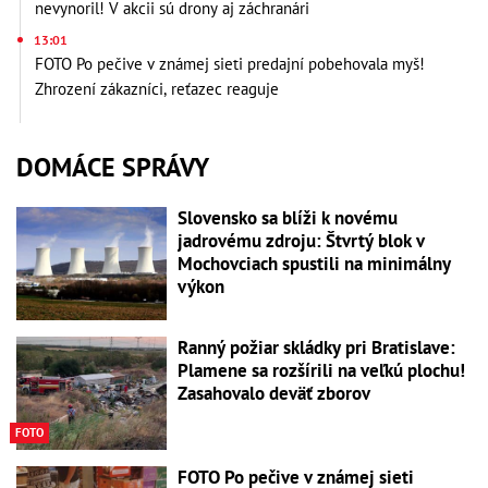
nevynoril! V akcii sú drony aj záchranári
13:01
FOTO Po pečive v známej sieti predajní pobehovala myš!
Zhrození zákazníci, reťazec reaguje
DOMÁCE SPRÁVY
Slovensko sa blíži k novému
jadrovému zdroju: Štvrtý blok v
Mochovciach spustili na minimálny
výkon
Ranný požiar skládky pri Bratislave:
Plamene sa rozšírili na veľkú plochu!
Zasahovalo deväť zborov
FOTO
FOTO Po pečive v známej sieti