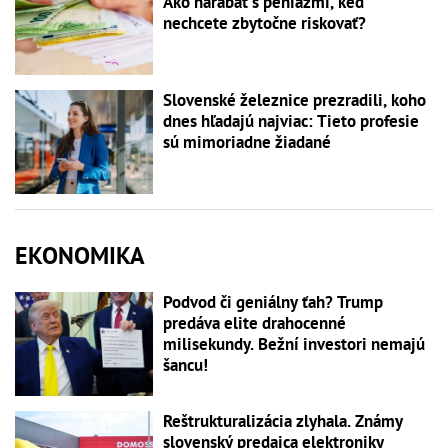
Ako narábať s peniazmi, keď
nechcete zbytočne riskovať?
Slovenské železnice prezradili, koho
dnes hľadajú najviac: Tieto profesie
sú mimoriadne žiadané
EKONOMIKA
Podvod či geniálny ťah? Trump
predáva elite drahocenné
milisekundy. Bežní investori nemajú
šancu!
Reštrukturalizácia zlyhala. Známy
slovenský predajca elektroniky