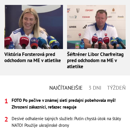
Viktória Forsterová pred
Šéftréner Libor Charfreitag
odchodom na ME v atletike
pred odchodom na ME v
atletike
NAJČÍTANEJŠIE
3 DNI
TÝŽDEŇ
FOTO Po pečive v známej sieti predajní pobehovala myš!
Zhrození zákazníci, reťazec reaguje
Desivé odhalenie tajných služieb: Putin chystá útok na štáty
NATO! Použije ukrajinské drony