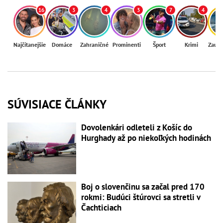
16
3
4
3
7
4
Najčítanejšie
Domáce
Zahraničné
Prominenti
Šport
Krimi
Zaují
SÚVISIACE ČLÁNKY
Dovolenkári odleteli z Košíc do
Hurghady až po niekoľkých hodinách
Boj o slovenčinu sa začal pred 170
rokmi: Budúci štúrovci sa stretli v
Čachticiach