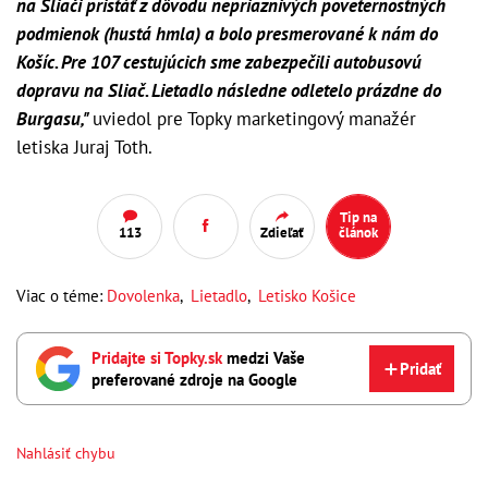
na Sliači pristáť z dôvodu nepriaznivých poveternostných
podmienok (hustá hmla) a bolo presmerované k nám do
Košíc. Pre 107 cestujúcich sme zabezpečili autobusovú
dopravu na Sliač. Lietadlo následne odletelo prázdne do
Burgasu,"
uviedol pre Topky marketingový manažér
letiska Juraj Toth.
Tip na
113
Zdieľať
článok
Viac o téme:
Dovolenka
,
Lietadlo
,
Letisko Košice
Pridajte si Topky.sk
medzi Vaše
Pridať
preferované zdroje na Google
Nahlásiť chybu