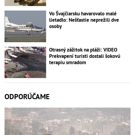
Vo Švajčiarsku havarovalo malé
lietadlo: Nešťastie neprežili dve
osoby
Otrasný zážitok na pláži: VIDEO
Prekvapení turisti dostali šokovú
terapiu smradom
ODPORÚČAME