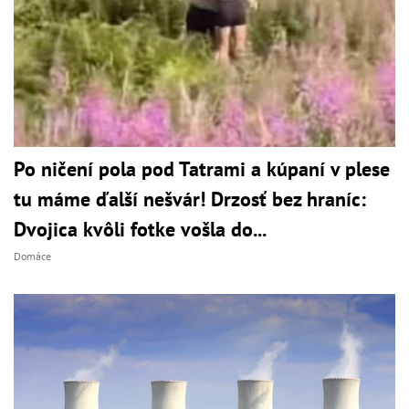
Po ničení pola pod Tatrami a kúpaní v plese
tu máme ďalší nešvár! Drzosť bez hraníc:
Dvojica kvôli fotke vošla do...
Domáce