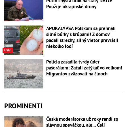
Putin chystá útok na štáty NATO!
Použije ukrajinské drony
APOKALYPSA Poľskom sa prehnali
silné búrky s krúpami! Z domov
padali strechy, silný vietor prevrátil
niekoľko lodí
FOTO
Polícia zasadila tvrdý úder
pašerákom: Začali zatýkať vo veľkom!
Migrantov zväzovali na člnoch
PROMINENTI
Česká moderátorka už roky randí so
slávnou speváčkou, ale... Čelí