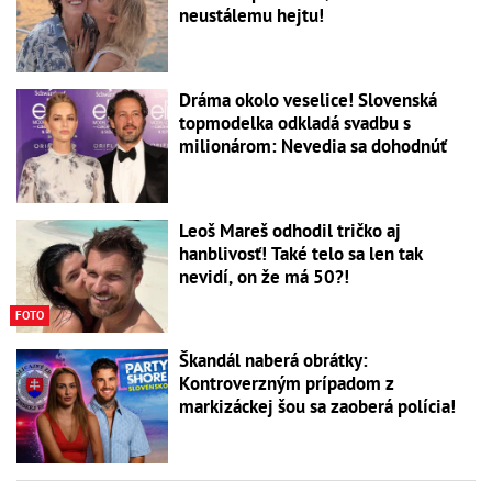
neustálemu hejtu!
Dráma okolo veselice! Slovenská
topmodelka odkladá svadbu s
milionárom: Nevedia sa dohodnúť
Leoš Mareš odhodil tričko aj
hanblivosť! Také telo sa len tak
nevidí, on že má 50?!
FOTO
Škandál naberá obrátky:
Kontroverzným prípadom z
markizáckej šou sa zaoberá polícia!