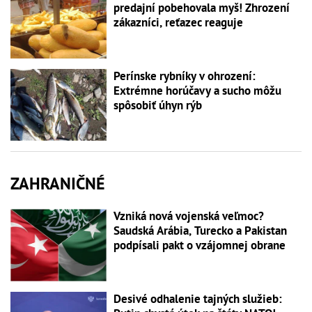
predajní pobehovala myš! Zhrození
zákazníci, reťazec reaguje
Perínske rybníky v ohrození:
Extrémne horúčavy a sucho môžu
spôsobiť úhyn rýb
ZAHRANIČNÉ
Vzniká nová vojenská veľmoc?
Saudská Arábia, Turecko a Pakistan
podpísali pakt o vzájomnej obrane
Desivé odhalenie tajných služieb: