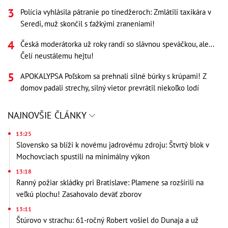
Polícia vyhlásila pátranie po tínedžeroch: Zmlátili taxikára v
Seredi, muž skončil s ťažkými zraneniami!
Česká moderátorka už roky randí so slávnou speváčkou, ale...
Čelí neustálemu hejtu!
APOKALYPSA Poľskom sa prehnali silné búrky s krúpami! Z
domov padali strechy, silný vietor prevrátil niekoľko lodí
NAJNOVŠIE ČLÁNKY
13:25
Slovensko sa blíži k novému jadrovému zdroju: Štvrtý blok v
Mochovciach spustili na minimálny výkon
13:18
Ranný požiar skládky pri Bratislave: Plamene sa rozšírili na
veľkú plochu! Zasahovalo deväť zborov
13:11
Štúrovo v strachu: 61-ročný Robert vošiel do Dunaja a už