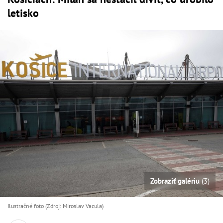
letisko
Zobraziť galériu
(3)
Ilustračné foto (Zdroj: Miroslav Vacula)