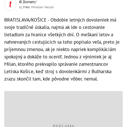
© Zoznam/
sz,
Foto
: Miroslav Vacula
BRATISLAVA/KOŠICE - Obdobie letných dovoleniek má
svoje tradičné úskalia, najmä ak ide o cestovanie
lietadlom za hranice všetkých dní. O meškaní letov a
nahnevaných cestujúcich sa toho popísalo veľa, preto je
príjemnou zmenou, ak je niekto napriek komplikáciám
spokojný a dokáže to oceniť. Jednou z výnimiek je aj
Milan, ktorého prekvapilo správanie zamestnancov
Letiska Košice, keď stroj s dovolenkármi z Bulharska
zrazu skončil tam, kde pôvodne vôbec nemal.