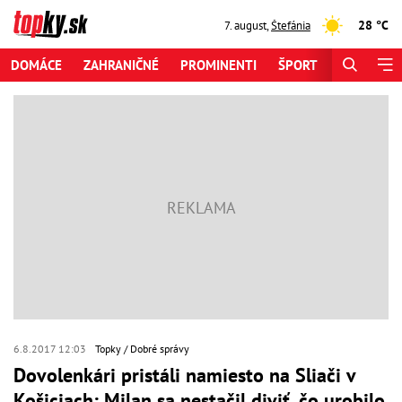
28 °C
7. august
,
Štefánia
DOMÁCE
ZAHRANIČNÉ
PROMINENTI
ŠPORT
ZAUJÍMAV
6.8.2017 12:03
Topky
Dobré správy
Dovolenkári pristáli namiesto na Sliači v
Košiciach: Milan sa nestačil diviť, čo urobilo