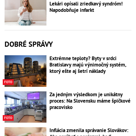
Lekári opísali zriedkavý syndróm!
Napodobňuje infarkt
DOBRÉ SPRÁVY
Extrémne teploty? Byty v srdci
Bratislavy majú výnimočný systém,
ktorý ešte aj šetrí náklady
FOTO
Za jedným výsledkom je unikátny
proces: Na Slovensku máme špičkové
pracovisko
FOTO
Inflácia zmenila správanie Slovákov: