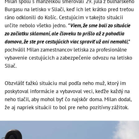
Milan spolu s manželkou smerovali 29. júla z bulharského
Burgasu na letisko v Sliači, keď ich let krátko pred treťou
ráno odklonili do Košíc. Cestujúcim v takejto situácii
určite nebolo všetko jedno.
"Viem, že sme boli zo situácie
zo začiatku sklamaní, ale človeku to prišlo až z pohodlia
domova, že ste pre cestujúcich viac spraviť už ani nemohli,"
pochválil Milan zamestnancov letiska za profesionálne
vybavenie cestujúcich a zabezpečenie odvozu na letisko
Sliač.
Obzvlášť ťažkú situáciu mal podľa neho muž, ktorý im
poskytoval informácie a vybavoval veci, keďže každý na
neho tlačil, aby mohol byť čo najskôr doma. Milan dodal,
že aj napriek situácii to bol pre neho pozitívny zážitok.