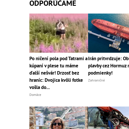
ODPORÚČAME
Po ničení pola pod Tatrami a
Irán pritvrdzuje: O
kúpaní v plese tu máme
plavby cez Hormuz 
ďalší nešvár! Drzosť bez
podmienky!
hraníc: Dvojica kvôli fotke
Zahraničné
vošla do...
Domáce