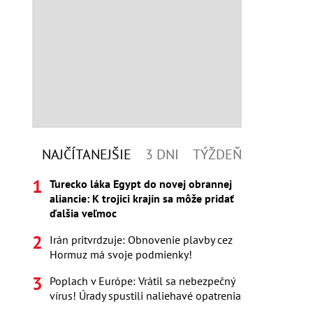
NAJČÍTANEJŠIE
3 DNI
TÝŽDEŇ
Turecko láka Egypt do novej obrannej
aliancie: K trojici krajín sa môže pridať
ďalšia veľmoc
Irán pritvrdzuje: Obnovenie plavby cez
Hormuz má svoje podmienky!
Poplach v Európe: Vrátil sa nebezpečný
vírus! Úrady spustili naliehavé opatrenia