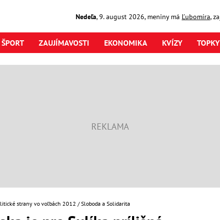
Nedeľa
,
9. august
2026
,
meniny má
Ľubomíra
, z
ŠPORT
ZAUJÍMAVOSTI
EKONOMIKA
KVÍZY
TOPKY
litické strany vo voľbách 2012
Sloboda a Solidarita