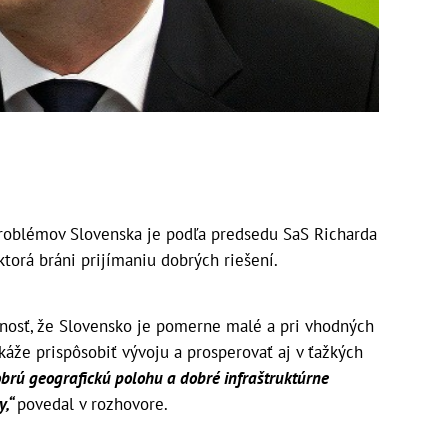
roblémov Slovenska je podľa predsedu SaS Richarda
 ktorá bráni prijímaniu dobrých riešení.
nosť, že Slovensko je pomerne malé a pri vhodných
okáže prispôsobiť vývoju a prosperovať aj v ťažkých
brú geografickú polohu a dobré infraštruktúrne
y,“
povedal v rozhovore.