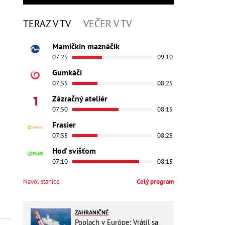
TERAZ V TV
VEČER V TV
Mamičkin maznáčik
07:25
09:10
Gumkáči
07:55
08:25
Zázračný ateliér
07:50
08:15
Frasier
07:55
08:25
Hoď svišťom
07:10
08:15
Navoľ stanice
Celý program
ZAHRANIČNÉ
Poplach v Európe: Vrátil sa