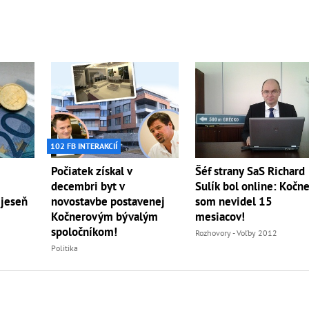
102 FB INTERAKCIÍ
Počiatek získal v
Šéf strany SaS Richard
decembri byt v
Sulík bol online: Kočn
 jeseň
novostavbe postavenej
som nevidel 15
Kočnerovým bývalým
mesiacov!
spoločníkom!
Rozhovory - Voľby 2012
Politika