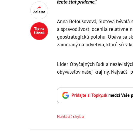
tento štát prídeme.“
Zdieľať
Anna Belousovová, Slotova bývalá s
a spravodlivosť, ocenila relatívne 
Tip na
článok
geostrategickú polohu. Obáva sa sk
zameraný na odvetvia, ktoré sú v kr
Líder Obyčajných ľudí a nezávislýc
obyvateľov našej krajiny. Najväčší
Pridajte si Topky.sk
medzi Vaše p
Nahlásiť chybu