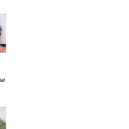
o
lu!