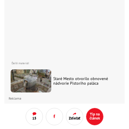
Staré Mesto otvorilo obnovené
nádvorie Pistoriho paláca
Reklama
Tip na
15
Zdieľať
článok