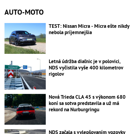
AUTO-MOTO
TEST: Nissan Micra - Micra ešte nikdy
nebola príjemnejšia
Letná údržba diaľnic je v polovici,
NDS vyčistila vyše 400 kilometrov
rigolov
Nová Trieda CLA 45 s výkonom 680
koní sa sotva predstavila a už má
rekord na Nurburgringu
NDS začala s vylepšovaním vozovky