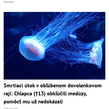
Domáce
Smrtiaci útok v obľúbenom dovolenkovom
raji: Chlapca (†13) obkľúčili medúzy,
pomôcť mu už nedokázali
Zahraničné