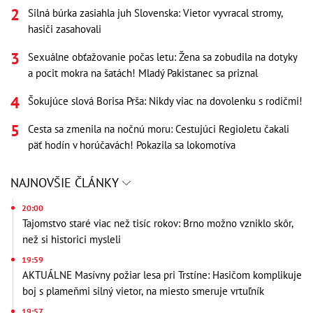
Silná búrka zasiahla juh Slovenska: Vietor vyvracal stromy,
hasiči zasahovali
Sexuálne obťažovanie počas letu: Žena sa zobudila na dotyky
a pocit mokra na šatách! Mladý Pakistanec sa priznal
Šokujúce slová Borisa Prša: Nikdy viac na dovolenku s rodičmi!
Cesta sa zmenila na nočnú moru: Cestujúci RegioJetu čakali
päť hodín v horúčavách! Pokazila sa lokomotíva
NAJNOVŠIE ČLÁNKY
20:00
Tajomstvo staré viac než tisíc rokov: Brno možno vzniklo skôr,
než si historici mysleli
19:59
AKTUÁLNE Masívny požiar lesa pri Trstíne: Hasičom komplikuje
boj s plameňmi silný vietor, na miesto smeruje vrtuľník
19:57