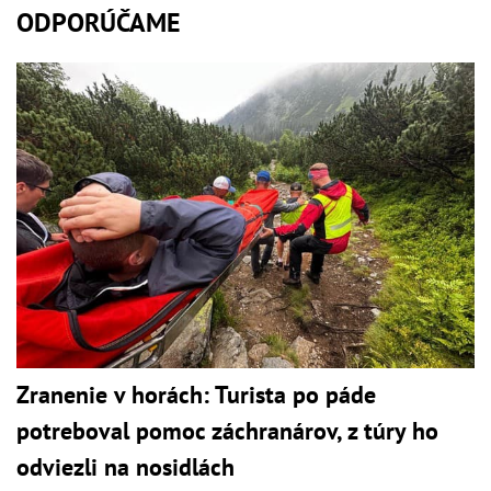
ODPORÚČAME
Zranenie v horách: Turista po páde
potreboval pomoc záchranárov, z túry ho
odviezli na nosidlách