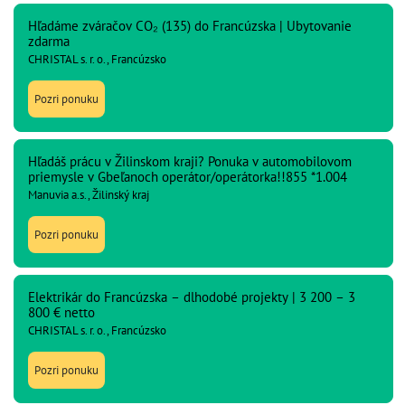
Hľadáme zváračov CO₂ (135) do Francúzska | Ubytovanie
zdarma
CHRISTAL s. r. o., Francúzsko
Pozri ponuku
Hľadáš prácu v Žilinskom kraji? Ponuka v automobilovom
priemysle v Gbeľanoch operátor/operátorka!!855 *1.004
Manuvia a.s., Žilinský kraj
Pozri ponuku
Elektrikár do Francúzska – dlhodobé projekty | 3 200 – 3
800 € netto
CHRISTAL s. r. o., Francúzsko
Pozri ponuku