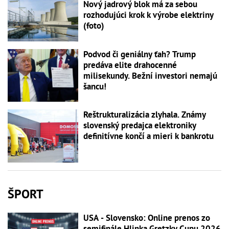
Nový jadrový blok má za sebou
rozhodujúci krok k výrobe elektriny
(foto)
Podvod či geniálny ťah? Trump
predáva elite drahocenné
milisekundy. Bežní investori nemajú
šancu!
Reštrukturalizácia zlyhala. Známy
slovenský predajca elektroniky
definitívne končí a mieri k bankrotu
ŠPORT
USA - Slovensko: Online prenos zo
semifinále Hlinka Gretzky Cupu 2026