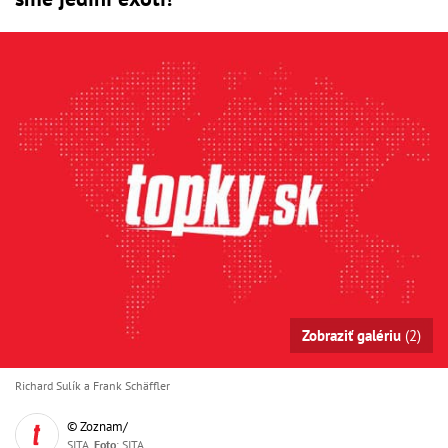
Zobraziť galériu
(2)
Richard Sulík a Frank Schäffler
© Zoznam/
SITA,
Foto
: SITA