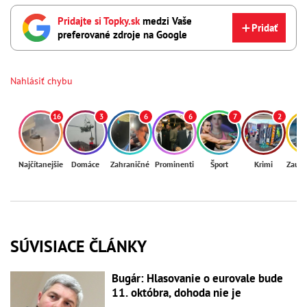
Pridajte si Topky.sk
medzi Vaše
Pridať
preferované zdroje na Google
Nahlásiť chybu
16
3
6
6
7
2
Najčítanejšie
Domáce
Zahraničné
Prominenti
Šport
Krimi
Zaují
SÚVISIACE ČLÁNKY
Bugár: Hlasovanie o eurovale bude
11. októbra, dohoda nie je