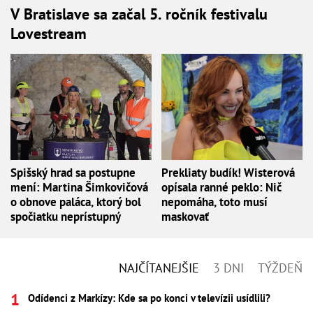
V Bratislave sa začal 5. ročník festivalu
Lovestream
Spišský hrad sa postupne
Prekliaty budík! Wisterová
mení: Martina Šimkovičová
opísala ranné peklo: Nič
o obnove paláca, ktorý bol
nepomáha, toto musí
spočiatku neprístupný
maskovať
NAJČÍTANEJŠIE
3 DNI
TÝŽDEŇ
Odídenci z Markízy: Kde sa po konci v televízii usídlili?