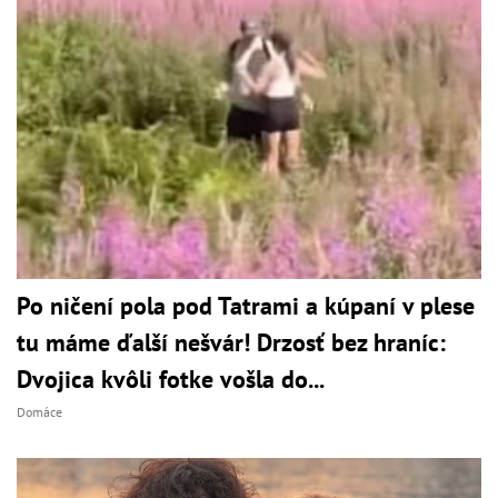
Po ničení pola pod Tatrami a kúpaní v plese
tu máme ďalší nešvár! Drzosť bez hraníc:
Dvojica kvôli fotke vošla do...
Domáce