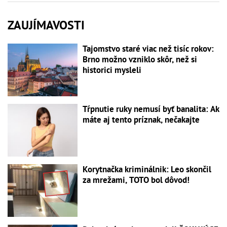
ZAUJÍMAVOSTI
Tajomstvo staré viac než tisíc rokov:
Brno možno vzniklo skôr, než si
historici mysleli
Tŕpnutie ruky nemusí byť banalita: Ak
máte aj tento príznak, nečakajte
Korytnačka kriminálnik: Leo skončil
za mrežami, TOTO bol dôvod!