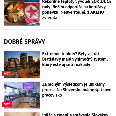
Rekordné teploty vyvolali ŠOKUJÚCE
rady! Režim odporúča na horúčavy
polievku! Neuveriteľné, z AKÉHO
zvierata
DOBRÉ SPRÁVY
Extrémne teploty? Byty v srdci
Bratislavy majú výnimočný systém,
ktorý ešte aj šetrí náklady
FOTO
Za jedným výsledkom je unikátny
proces: Na Slovensku máme špičkové
pracovisko
FOTO
Inflácia zmenila správanie Slovákov: