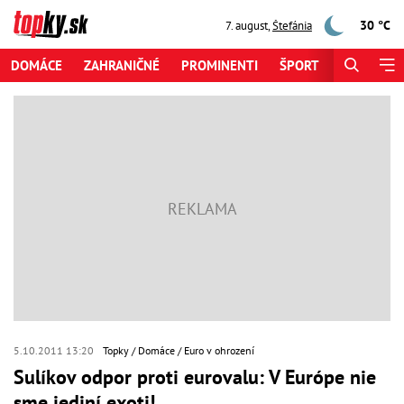
30 °C
7. august
,
Štefánia
DOMÁCE
ZAHRANIČNÉ
PROMINENTI
ŠPORT
ZAUJÍMAV
5.10.2011 13:20
Topky
Domáce
Euro v ohrození
Sulíkov odpor proti eurovalu: V Európe nie
sme jediní exoti!