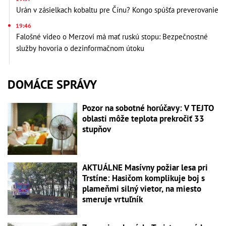
Urán v zásielkach kobaltu pre Čínu? Kongo spúšťa preverovanie
19:46
Falošné video o Merzovi má mať ruskú stopu: Bezpečnostné
služby hovoria o dezinformačnom útoku
DOMÁCE SPRÁVY
Pozor na sobotné horúčavy: V TEJTO
oblasti môže teplota prekročiť 33
stupňov
AKTUÁLNE Masívny požiar lesa pri
Trstíne: Hasičom komplikuje boj s
plameňmi silný vietor, na miesto
smeruje vrtuľník