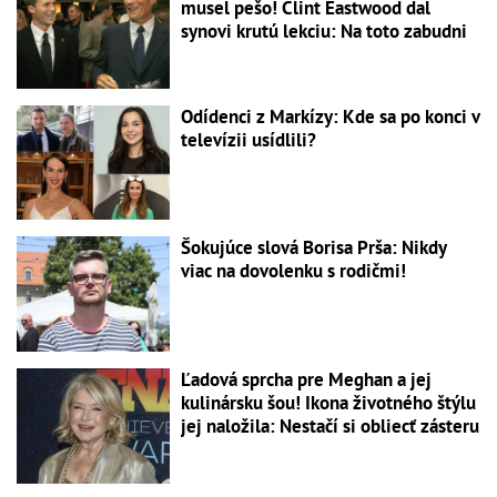
musel pešo! Clint Eastwood dal
synovi krutú lekciu: Na toto zabudni
Odídenci z Markízy: Kde sa po konci v
televízii usídlili?
Šokujúce slová Borisa Prša: Nikdy
viac na dovolenku s rodičmi!
Ľadová sprcha pre Meghan a jej
kulinársku šou! Ikona životného štýlu
jej naložila: Nestačí si obliecť zásteru