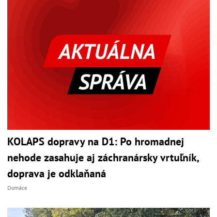
KOLAPS dopravy na D1: Po hromadnej
nehode zasahuje aj záchranársky vrtuľník,
doprava je odklaňaná
Domáce