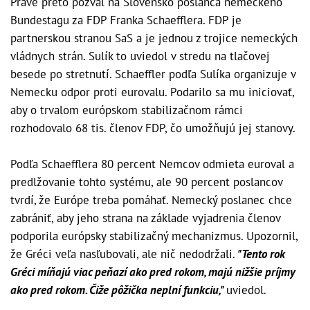
Práve preto pozval na Slovensko poslanca nemeckého
Bundestagu za FDP Franka Schaefflera. FDP je
partnerskou stranou SaS a je jednou z trojice nemeckých
vládnych strán. Sulík to uviedol v stredu na tlačovej
besede po stretnutí. Schaeffler podľa Sulíka organizuje v
Nemecku odpor proti eurovalu. Podarilo sa mu iniciovať,
aby o trvalom európskom stabilizačnom rámci
rozhodovalo 68 tis. členov FDP, čo umožňujú jej stanovy.
Podľa Schaefflera 80 percent Nemcov odmieta euroval a
predlžovanie tohto systému, ale 90 percent poslancov
tvrdí, že Európe treba pomáhať. Nemecký poslanec chce
zabrániť, aby jeho strana na základe vyjadrenia členov
podporila európsky stabilizačný mechanizmus. Upozornil,
že Gréci veľa nasľubovali, ale nič nedodržali.
"Tento rok
Gréci míňajú viac peňazí ako pred rokom, majú nižšie príjmy
ako pred rokom. Čiže pôžička neplní funkciu,"
uviedol.