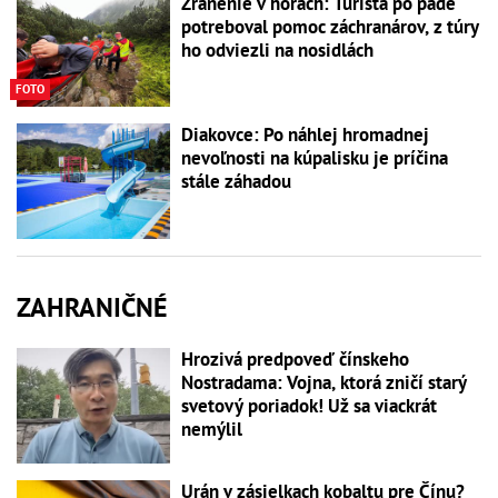
Zranenie v horách: Turista po páde
potreboval pomoc záchranárov, z túry
ho odviezli na nosidlách
FOTO
Diakovce: Po náhlej hromadnej
nevoľnosti na kúpalisku je príčina
stále záhadou
ZAHRANIČNÉ
Hrozivá predpoveď čínskeho
Nostradama: Vojna, ktorá zničí starý
svetový poriadok! Už sa viackrát
nemýlil
Urán v zásielkach kobaltu pre Čínu?