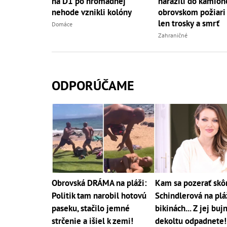
na D1 po hromadnej
narazili do kamión
nehode vznikli kolóny
obrovskom požiari 
len trosky a smrť
Domáce
Zahraničné
ODPORÚČAME
Obrovská DRÁMA na pláži:
Kam sa pozerať skô
Politik tam narobil hotovú
Schindlerová na pláž
paseku, stačilo jemné
bikinách... Z jej bu
strčenie a išiel k zemi!
dekoltu odpadnete!