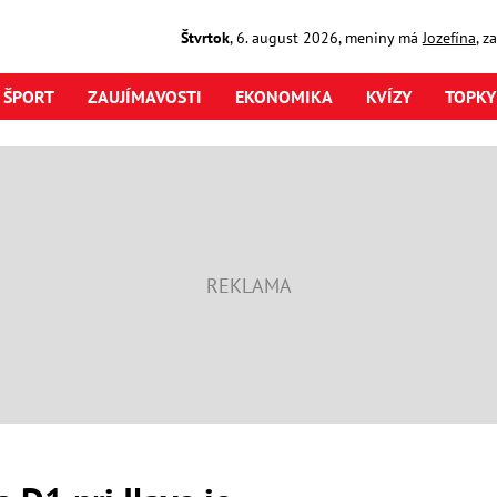
Štvrtok
,
6. august
2026
,
meniny má
Jozefína
, z
ŠPORT
ZAUJÍMAVOSTI
EKONOMIKA
KVÍZY
TOPKY