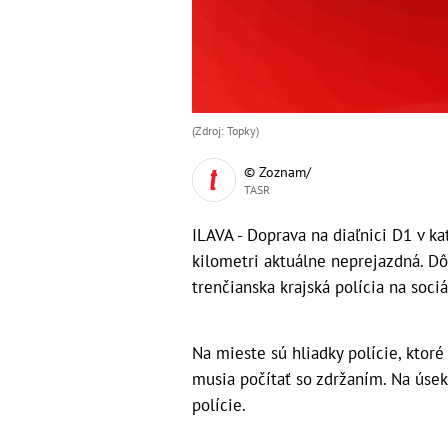
(Zdroj: Topky)
© Zoznam/
TASR
ILAVA - Doprava na diaľnici D1 v ka
kilometri aktuálne neprejazdná. D
trenčianska krajská polícia na sociál
Na mieste sú hliadky polície, ktoré
musia počítať so zdržaním. Na úsek
polície.