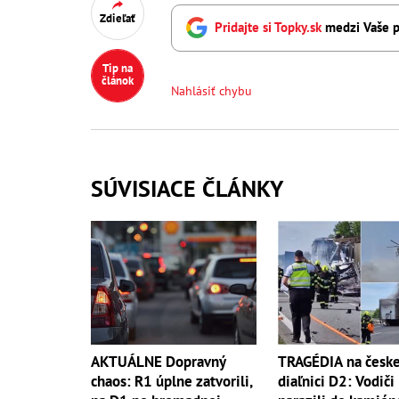
Zdieľať
Pridajte si Topky.sk
medzi Vaše p
Tip na
článok
Nahlásiť chybu
SÚVISIACE ČLÁNKY
AKTUÁLNE Dopravný
TRAGÉDIA na česke
chaos: R1 úplne zatvorili,
diaľnici D2: Vodiči