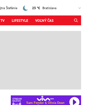
ajtra Štefánia
23 °C
 TV
LIFESTYLE
VOĽNÝ ČAS
STREAM
NAŽIVO
Sam Fender & Olivia Dean