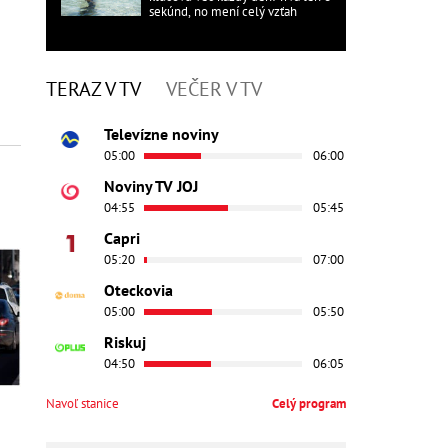
sekúnd, no mení celý vzťah
TERAZ V TV
VEČER V TV
Televízne noviny
05:00
06:00
Noviny TV JOJ
04:55
05:45
Capri
05:20
07:00
Oteckovia
05:00
05:50
Riskuj
04:50
06:05
Navoľ stanice
Celý program