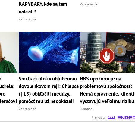
KAPYBARY, kde sa tam
Zahraničné
nabrali?
Zahraničné
ž
Smrtiaci útok v obľúbenom
NBS upozorňuje na
udrela:
dovolenkovom raji: Chlapca
problémovú spoločnosť:
pre
(†13) obkľúčili medúzy,
Nemá oprávnenie, klienti
ieračov!
pomôcť mu už nedokázali
vystavujú veľkému riziku
Zahraničné
Domáce