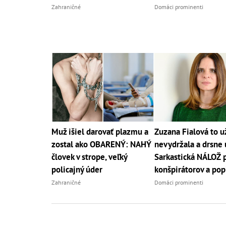
Zahraničné
Domáci prominenti
Muž išiel darovať plazmu a
Zuzana Fialová to u
zostal ako OBARENÝ: NAHÝ
nevydržala a drsne 
človek v strope, veľký
Sarkastická NÁLOŽ 
policajný úder
konšpirátorov a pop
Zahraničné
Domáci prominenti