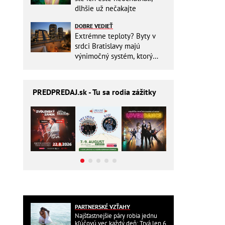
dlhšie už nečakajte
DOBRE VEDIEŤ
Extrémne teploty? Byty v
srdci Bratislavy majú
výnimočný systém, ktorý
ešte aj šetrí náklady
PREDPREDAJ
.sk - Tu sa rodia zážitky
PARTNERSKÉ VZŤAHY
Najšťastnejšie páry robia jednu
kľúčovú vec každý deň: Trvá len 6