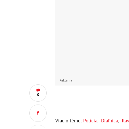
Reklama
0
Viac o téme:
Polícia
,
Diaľnica
,
Ila