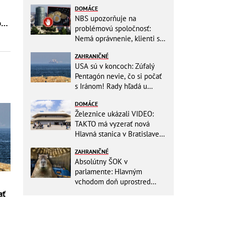
DOMÁCE
NBS upozorňuje na
mom
problémovú spoločnosť:
Nemá oprávnenie, klienti sa
vystavujú veľkému riziku
ZAHRANIČNÉ
USA sú v koncoch: Zúfalý
Pentagón nevie, čo si počať
s Iránom! Rady hľadá u
analytikov
DOMÁCE
Železnice ukázali VIDEO:
TAKTO má vyzerať nová
Hlavná stanica v Bratislave!
Detský kútik aj bezbarierové
ZAHRANIČNÉ
toalety
Absolútny ŠOK v
parlamente: Hlavným
vchodom doň uprostred
zasadania napochodovali
ať
KAPYBARY, kde sa tam
nabrali?