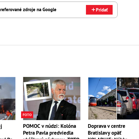
referované zdroje na Google
Pridať
FOTO
POMOC v núdzi: Kolóna
j
Doprava v centre
Petra Pavla predviedla
Bratislavy opäť