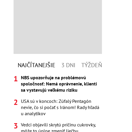
NAJČÍTANEJŠIE
3 DNI
TÝŽDEŇ
NBS upozorňuje na problémovú
spoločnosť: Nemá oprávnenie, klienti
sa vystavujú veľkému riziku
USA sú v koncoch: Zúfalý Pentagón
nevie, čo si počať s Iránom! Rady hľadá
u analytikov
Vedci objavili skrytú príčinu cukrovky,
môže to úplne zmeniť liečbu