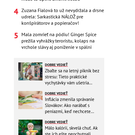
Zuzana Fialová to už nevydržala a drsne
udrela: Sarkastická NÁLOŽ pre
konšpirátorov a popieračov!
Mala zomrieť na pódiu! Ginger Spice
prežila vyhrážky teroristu, kolaps na
vrchole slávy aj poníženie v spálni
DOBRE VEDIEŤ
Zbaľte sa na letný piknik bez
stresu: Tieto praktické
vychytávky vám ušetria
miesto v batohu!
DOBRE VEDIEŤ
Inflácia zmenila správanie
Slovákov: Ako narábať s
peniazmi, keď nechcete
zbytočne riskovať?
DOBRE VEDIEŤ
Málo kalórií, skvelá chuť. Ak
ste ich ešte neochutnali,