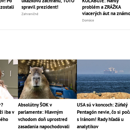
ukážkovú záchranu, TOTO
ov! Po
KOLABUJE: Náhly
spravil prezident!
zostali
problém a ZRÁŽKA
viacerých áut na zná
Zahraničné
uzle, tvoria sa kolóny!
Domáce
r?
Absolútny ŠOK v
USA sú v koncoch: Zúfalý
i iba v
parlamente: Hlavným
Pentagón nevie, čo si poč
jného
vchodom doň uprostred
s Iránom! Rady hľadá u
zasadania napochodovali
analytikov