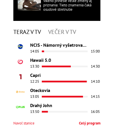
Víkend prinesie veľké zmeny aj
priznania: Tieto znamenia čaká
osudové stretnutie
TERAZ V TV
VEČER V TV
NCIS - Námorný vyšetrovací úrad
14:05
15:00
Hawaii 5.0
13:30
14:30
Capri
12:25
14:10
Oteckovia
13:05
14:15
Drahý John
13:50
16:05
Navoľ stanice
Celý program