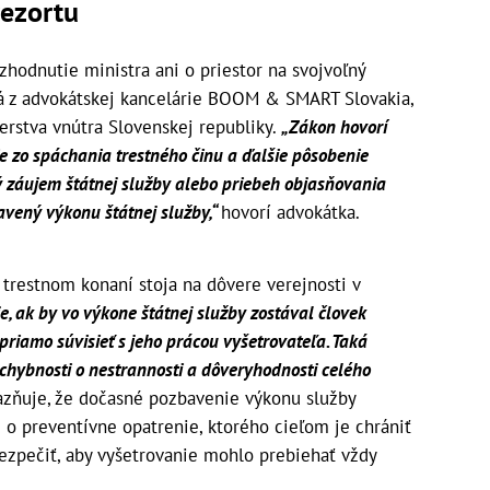
rezortu
hodnutie ministra ani o priestor na svojvoľný
vá z advokátskej kancelárie BOOM & SMART Slovakia,
erstva vnútra Slovenskej republiky.
„Zákon hovorí
e zo spáchania trestného činu a ďalšie pôsobenie
ý záujem štátnej služby alebo priebeh objasňovania
avený výkonu štátnej služby,“
hovorí advokátka.
 trestnom konaní stoja na dôvere verejnosti v
e, ak by vo výkone štátnej služby zostával človek
 priamo súvisieť s jeho prácou vyšetrovateľa. Taká
chybnosti o nestrannosti a dôveryhodnosti celého
razňuje, že dočasné pozbavenie výkonu služby
o preventívne opatrenie, ktorého cieľom je chrániť
ezpečiť, aby vyšetrovanie mohlo prebiehať vždy