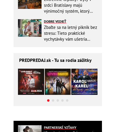
srdci Bratislavy majú
výnimočný systém, ktorý
ešte aj šetrí náklady
DOBRE VEDIEŤ
Zbaľte sa na letný piknik bez
stresu: Tieto praktické
vychytávky vám ušetria
miesto v batohu!
PREDPREDAJ
.sk - Tu sa rodia zážitky
PARTNERSKÉ VZŤAHY