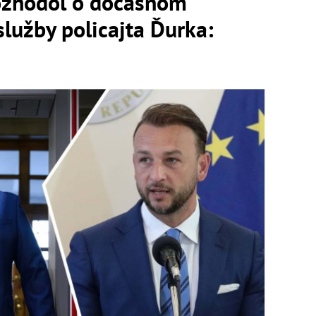
rozhodol o dočasnom
služby policajta Ďurka: