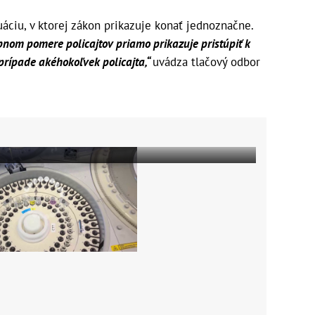
uáciu, v ktorej zákon prikazuje konať jednoznačne.
bnom pomere policajtov priamo prikazuje pristúpiť k
prípade akéhokoľvek policajta,“
uvádza tlačový odbor