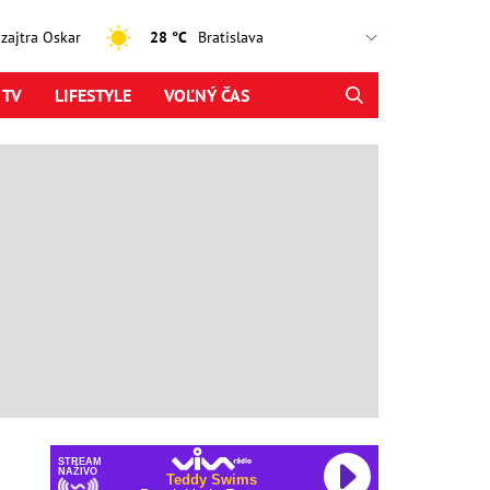
, zajtra Oskar
28 °C
 TV
LIFESTYLE
VOĽNÝ ČAS
STREAM
NAŽIVO
Teddy Swims