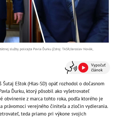
átnej služby policajta Pavla Ďurku (Zdroj: TASR/Jaroslav Novák,
Vypočuť
článok
š Šutaj Eštok (Hlas-SD) opäť rozhodol o dočasnom
Pavla Ďurku, ktorý pôsobil ako vyšetrovateľ
é obvinenie z marca tohto roka, podľa ktorého je
a právomoci verejného činiteľa a zločin vydierania.
etrovateľ, teda priamo pri výkone svojich