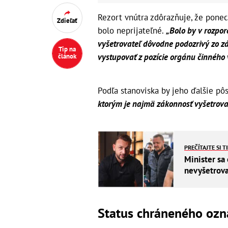
Rezort vnútra zdôrazňuje, že pone
Zdieľať
bolo neprijateľné.
„Bolo by v rozpor
vyšetrovateľ dôvodne podozrivý zo zá
Tip na
vystupovať z pozície orgánu činného 
článok
Podľa stanoviska by jeho ďalšie p
ktorým je najmä zákonnosť vyšetrovan
PREČÍTAJTE SI T
Minister sa 
nevyšetroval
Status chráneného ozn