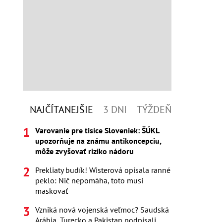
NAJČÍTANEJŠIE
3 DNI
TÝŽDEŇ
Varovanie pre tisíce Sloveniek: ŠÚKL
upozorňuje na známu antikoncepciu,
môže zvyšovať riziko nádoru
Prekliaty budík! Wisterová opísala ranné
peklo: Nič nepomáha, toto musí
maskovať
Vzniká nová vojenská veľmoc? Saudská
Arábia, Turecko a Pakistan podpísali