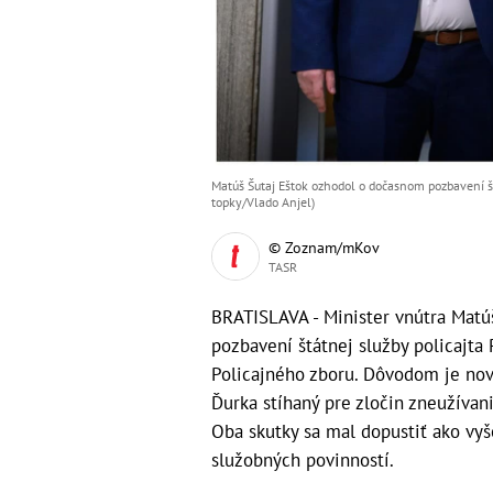
Matúš Šutaj Eštok ozhodol o dočasnom pozbavení št
topky/Vlado Anjel)
© Zoznam/mKov
TASR
BRATISLAVA - Minister vnútra Matú
pozbavení štátnej služby policajta 
Policajného zboru. Dôvodom je nov
Ďurka stíhaný pre zločin zneužívani
Oba skutky sa mal dopustiť ako vyš
služobných povinností.