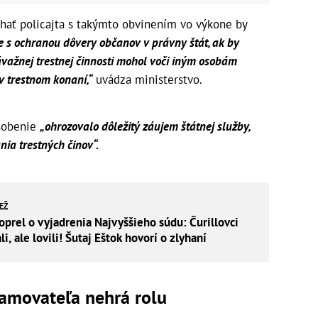
chať policajta s takýmto obvinením vo výkone by
e s ochranou dôvery občanov v právny štát, ak by
važnej trestnej činnosti mohol voči iným osobám
v trestnom konaní,“
uvádza ministerstvo.
ôsobenie
„ohrozovalo dôležitý záujem štátnej služby,
ia trestných činov“.
IEŽ
oprel o vyjadrenia Najvyššieho súdu: Čurillovci
i, ale lovili! Šutaj Eštok hovorí o zlyhaní
amovateľa nehrá rolu