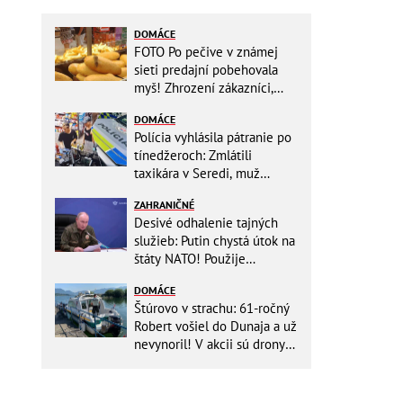
DOMÁCE
FOTO Po pečive v známej
sieti predajní pobehovala
myš! Zhrození zákazníci,
reťazec reaguje
DOMÁCE
Polícia vyhlásila pátranie po
tínedžeroch: Zmlátili
taxikára v Seredi, muž
skončil s ťažkými
ZAHRANIČNÉ
zraneniami!
Desivé odhalenie tajných
služieb: Putin chystá útok na
štáty NATO! Použije
ukrajinské drony
DOMÁCE
Štúrovo v strachu: 61-ročný
Robert vošiel do Dunaja a už
nevynoril! V akcii sú drony
aj záchranári