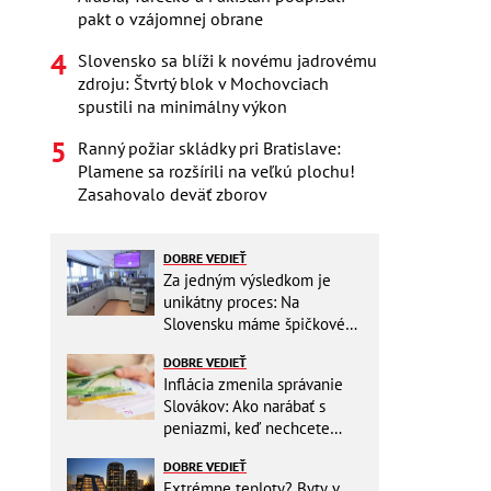
pakt o vzájomnej obrane
Slovensko sa blíži k novému jadrovému
zdroju: Štvrtý blok v Mochovciach
spustili na minimálny výkon
Ranný požiar skládky pri Bratislave:
Plamene sa rozšírili na veľkú plochu!
Zasahovalo deväť zborov
DOBRE VEDIEŤ
Za jedným výsledkom je
unikátny proces: Na
Slovensku máme špičkové
pracovisko
DOBRE VEDIEŤ
Inflácia zmenila správanie
Slovákov: Ako narábať s
peniazmi, keď nechcete
zbytočne riskovať?
DOBRE VEDIEŤ
Extrémne teploty? Byty v