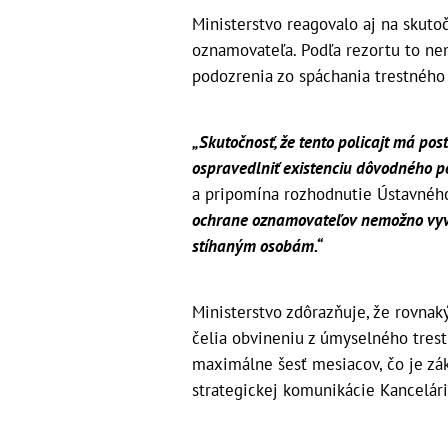
Ministerstvo reagovalo aj na skut
oznamovateľa. Podľa rezortu to ne
podozrenia zo spáchania trestného 
„Skutočnosť, že tento policajt má p
ospravedlniť existenciu dôvodného pod
a pripomína rozhodnutie Ústavnéh
ochrane oznamovateľov nemožno vyvod
stíhaným osobám.“
Ministerstvo zdôrazňuje, že rovnak
čelia obvineniu z úmyselného tres
maximálne šesť mesiacov, čo je zá
strategickej komunikácie Kancelári