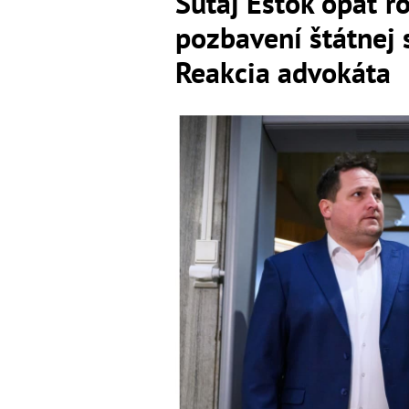
Šutaj Eštok opäť 
pozbavení štátnej 
Reakcia advokáta