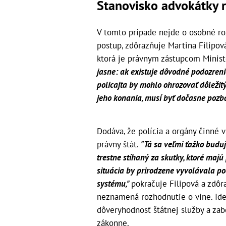
Stanovisko advokátky 
V tomto prípade nejde o osobné roz
postup, zdôrazňuje Martina Filipo
ktorá je právnym zástupcom Minist
jasne: ak existuje dôvodné podozreni
policajta by mohlo ohrozovať dôležit
jeho konania, musí byť dočasne pozb
Dodáva, že polícia a orgány činné v
právny štát.
"Tá sa veľmi ťažko buduj
trestne stíhaný za skutky, ktoré majú
situácia by prirodzene vyvolávala po
systému,"
pokračuje Filipová a zdô
neznamená rozhodnutie o vine. Ide 
dôveryhodnosť štátnej služby a zab
zákonne.