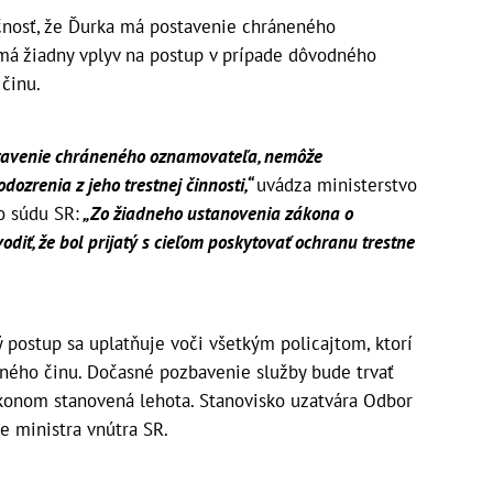
očnosť, že Ďurka má postavenie chráneného
má žiadny vplyv na postup v prípade dôvodného
činu.
ostavenie chráneného oznamovateľa, nemôže
ozrenia z jeho trestnej činnosti,“
uvádza ministerstvo
o súdu SR:
„Zo žiadneho ustanovenia zákona o
iť, že bol prijatý s cieľom poskytovať ochranu trestne
ý postup sa uplatňuje voči všetkým policajtom, ktorí
tného činu. Dočasné pozbavenie služby bude trvať
konom stanovená lehota. Stanovisko uzatvára Odbor
e ministra vnútra SR.