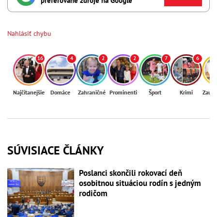
preferované zdroje na Google
Nahlásiť chybu
16
4
2
2
7
6
Najčítanejšie
Domáce
Zahraničné
Prominenti
Šport
Krimi
Zaují
SÚVISIACE ČLÁNKY
Poslanci skončili rokovací deň
osobitnou situáciou rodín s jedným
rodičom