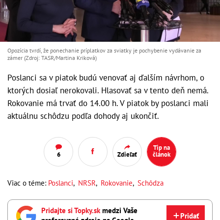
Opozícia tvrdí, že ponechanie príplatkov za sviatky je pochybenie vydávanie za
zámer (Zdroj: TASR/Martina Kriková)
Poslanci sa v piatok budú venovať aj ďalším návrhom, o
ktorých dosiaľ nerokovali. Hlasovať sa v tento deň nemá.
Rokovanie má trvať do 14.00 h. V piatok by poslanci mali
aktuálnu schôdzu podľa dohody aj ukončiť.
Tip na
6
Zdieľať
článok
Viac o téme:
Poslanci
,
NRSR
,
Rokovanie
,
Schôdza
Pridajte si Topky.sk
medzi Vaše
Pridať