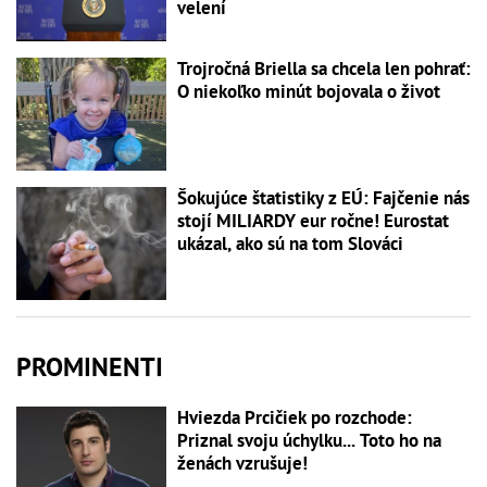
velení
Trojročná Briella sa chcela len pohrať:
O niekoľko minút bojovala o život
Šokujúce štatistiky z EÚ: Fajčenie nás
stojí MILIARDY eur ročne! Eurostat
ukázal, ako sú na tom Slováci
PROMINENTI
Hviezda Prcičiek po rozchode:
Priznal svoju úchylku... Toto ho na
ženách vzrušuje!