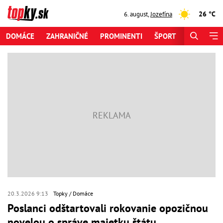
26 °C
6. august
,
Jozefína
DOMÁCE
ZAHRANIČNÉ
PROMINENTI
ŠPORT
ZAUJÍMAV
20.3.2026 9:13
Topky
Domáce
Poslanci odštartovali rokovanie opozičnou
novelou o správe majetku štátu