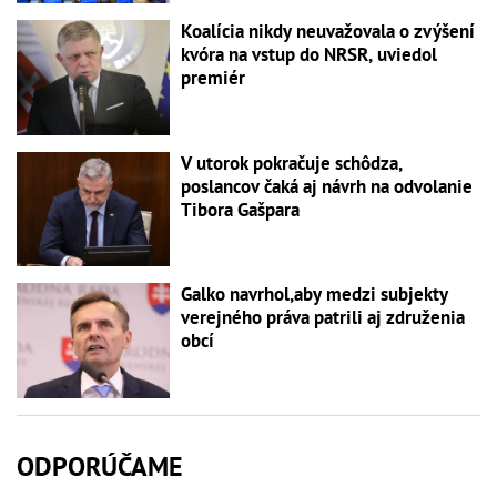
Koalícia nikdy neuvažovala o zvýšení
kvóra na vstup do NRSR, uviedol
premiér
V utorok pokračuje schôdza,
poslancov čaká aj návrh na odvolanie
Tibora Gašpara
Galko navrhol,aby medzi subjekty
verejného práva patrili aj združenia
obcí
ODPORÚČAME