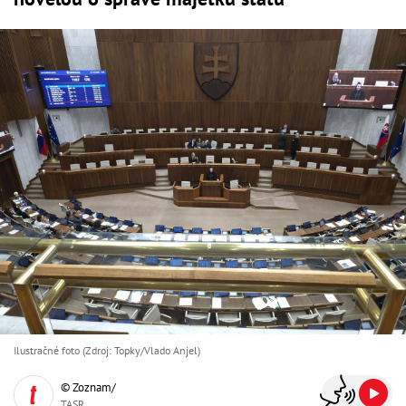
Ilustračné foto (Zdroj: Topky/Vlado Anjel)
© Zoznam/
TASR