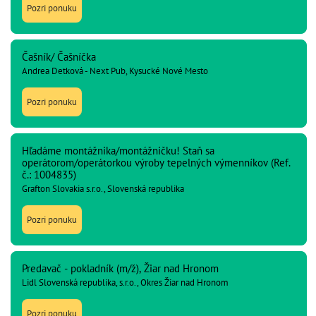
Pozri ponuku
Čašník/ Čašníčka
Andrea Detková - Next Pub, Kysucké Nové Mesto
Pozri ponuku
Hľadáme montážnika/montážničku! Staň sa
operátorom/operátorkou výroby tepelných výmenníkov (Ref.
č.: 1004835)
Grafton Slovakia s.r.o., Slovenská republika
Pozri ponuku
Predavač - pokladník (m/ž), Žiar nad Hronom
Lidl Slovenská republika, s.r.o., Okres Žiar nad Hronom
Pozri ponuku