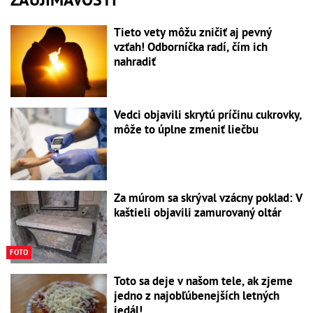
Tieto vety môžu zničiť aj pevný
vzťah! Odborníčka radí, čím ich
nahradiť
Vedci objavili skrytú príčinu cukrovky,
môže to úplne zmeniť liečbu
Za múrom sa skrýval vzácny poklad: V
kaštieli objavili zamurovaný oltár
FOTO
Toto sa deje v našom tele, ak zjeme
jedno z najobľúbenejších letných
jedál!