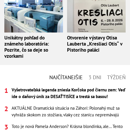
Unikátny pohľad do
Otvorenie výstavy Otisa
známeho laboratória:
Lauberta „Kresliaci Otis“ v
Pozrite, čo sa deje so
Pistoriho paláci
vzorkami
NAJČÍTANEJŠIE
3 DNI
TÝŽDEŇ
Vyšetrovateľská legenda zniesla Korčoka pod čiernu zem: Veď
ide o daňový únik za DESAŤTISÍCE a trestá sa basou!
AKTUÁLNE Dramatická situácia na Záhorí: Polonahý muž sa
vyhráža skokom zo stožiara, vlaky cez stanicu nepremávajú
Toto je nová Pamela Anderson? Krásna blondínka, ale... Tento