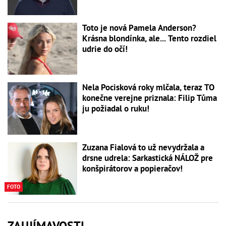
Toto je nová Pamela Anderson?
Krásna blondínka, ale... Tento rozdiel
udrie do očí!
Nela Pocisková roky mlčala, teraz TO
konečne verejne priznala: Filip Tůma
ju požiadal o ruku!
Zuzana Fialová to už nevydržala a
drsne udrela: Sarkastická NÁLOŽ pre
konšpirátorov a popieračov!
FOTO
ZAUJÍMAVOSTI