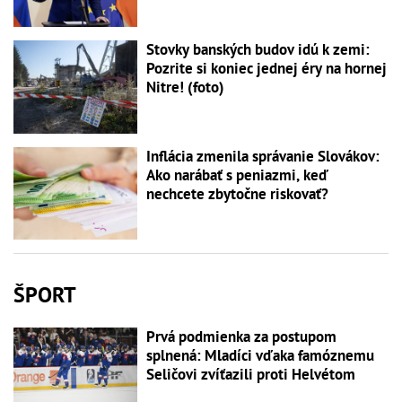
Stovky banských budov idú k zemi:
Pozrite si koniec jednej éry na hornej
Nitre! (foto)
Inflácia zmenila správanie Slovákov:
Ako narábať s peniazmi, keď
nechcete zbytočne riskovať?
ŠPORT
Prvá podmienka za postupom
splnená: Mladíci vďaka famóznemu
Seličovi zvíťazili proti Helvétom