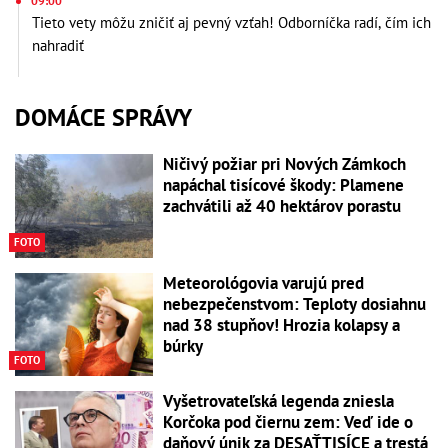
09:00
Tieto vety môžu zničiť aj pevný vzťah! Odborníčka radí, čím ich
nahradiť
DOMÁCE SPRÁVY
Ničivý požiar pri Nových Zámkoch
napáchal tisícové škody: Plamene
zachvátili až 40 hektárov porastu
FOTO
Meteorológovia varujú pred
nebezpečenstvom: Teploty dosiahnu
nad 38 stupňov! Hrozia kolapsy a
búrky
FOTO
Vyšetrovateľská legenda zniesla
Korčoka pod čiernu zem: Veď ide o
daňový únik za DESAŤTISÍCE a trestá