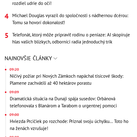
rozdiel udrie do očí!
Michael Douglas vyrazil do spoločnosti s nádhernou dcérou:
Tomu sa hovorí dokonalosť!
Telefonát, ktorý môže pripraviť rodinu o peniaze: AI skopíruje
hlas vašich blízkych, odborníci radia jednoduchý trik
NAJNOVŠIE ČLÁNKY
09:20
Ničivý požiar pri Nových Zámkoch napáchal tisícové škody:
Plamene zachvátili až 40 hektárov porastu
09:09
Dramatická situácia na Dunaji spája susedov: Orbánová
telefonovala s Blanárom a Tarabom o urgentnej pomoci
09:00
Hviezda Prcičiek po rozchode: Priznal svoju úchylku... Toto ho
na ženách vzrušuje!