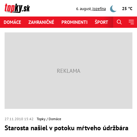
25 °C
6. august
,
Jozefína
DOMÁCE
ZAHRANIČNÉ
PROMINENTI
ŠPORT
ZAUJÍMAV
27.11.2010 15:42
Topky
Domáce
Starosta našiel v potoku mŕtveho údržbára