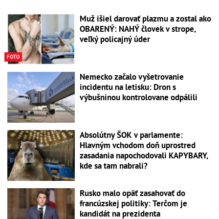
Muž išiel darovať plazmu a zostal ako
OBARENÝ: NAHÝ človek v strope,
veľký policajný úder
FOTO
Nemecko začalo vyšetrovanie
incidentu na letisku: Dron s
výbušninou kontrolovane odpálili
Absolútny ŠOK v parlamente:
Hlavným vchodom doň uprostred
zasadania napochodovali KAPYBARY,
kde sa tam nabrali?
Rusko malo opäť zasahovať do
francúzskej politiky: Terčom je
kandidát na prezidenta