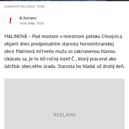
Ilustračné foto (Zdroj: TASR)
© Zoznam/
TASR,
Foto
: TASR
MALINOVÁ – Pod mostom v miestnom potoku Chvojnica
objavil dnes predpoludním starosta hornonitrianskej
obce Malinová mŕtveho muža so zakrvavenou hlavou.
Ukázalo sa, je to 60-ročný Jozef Č., ktorý pracoval ako
údržbár obecného úradu. Starosta ho hľadal už druhý deň.