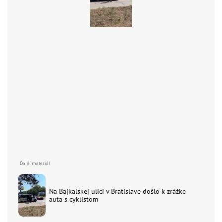
Na Bajkalskej ulici v Bratislave došlo k zrážke
auta s cyklistom