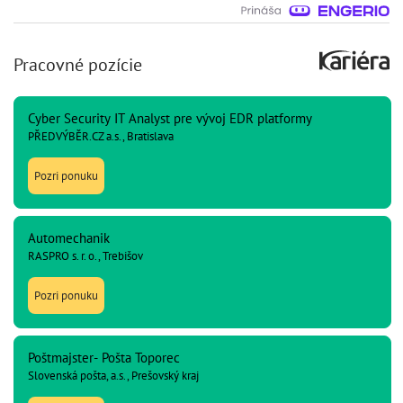
Pracovné pozície
Cyber Security IT Analyst pre vývoj EDR platformy
PŘEDVÝBĚR.CZ a.s., Bratislava
Pozri ponuku
Automechanik
RASPRO s. r. o., Trebišov
Pozri ponuku
Poštmajster- Pošta Toporec
Slovenská pošta, a.s., Prešovský kraj