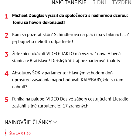
NAJČÍTANEJŠIE
3 DNI
TÝŽDEŇ
Michael Douglas vyrazil do spoločnosti s nádhernou dcérou:
Tomu sa hovorí dokonalosť!
Kam sa pozerať skôr? Schindlerová na pláži iba v bikinách... Z
jej bujného dekoltu odpadnete!
Železnice ukázali VIDEO: TAKTO má vyzerať nová Hlavná
stanica v Bratislave! Detský kútik aj bezbarierové toalety
Absolútny ŠOK v parlamente: Hlavným vchodom doň
uprostred zasadania napochodovali KAPYBARY, kde sa tam
nabrali?
Panika na palube: VIDEO Desivé zábery cestujúcich! Lietadlo
zasiahli silné turbulencie! 17 zranených
NAJNOVŠIE ČLÁNKY
Štvrtok 01:30