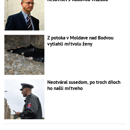
Z potoka v Moldave nad Bodvou
vytiahli mŕtvolu ženy
Neotváral susedom, po troch dňoch
ho našli mŕtveho