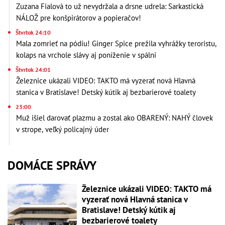
Zuzana Fialová to už nevydržala a drsne udrela: Sarkastická
NÁLOŽ pre konšpirátorov a popieračov!
Štvrtok 24:10
Mala zomrieť na pódiu! Ginger Spice prežila vyhrážky teroristu,
kolaps na vrchole slávy aj poníženie v spálni
Štvrtok 24:01
Železnice ukázali VIDEO: TAKTO má vyzerať nová Hlavná
stanica v Bratislave! Detský kútik aj bezbarierové toalety
23:00
Muž išiel darovať plazmu a zostal ako OBARENÝ: NAHÝ človek
v strope, veľký policajný úder
DOMÁCE SPRÁVY
Železnice ukázali VIDEO: TAKTO má
vyzerať nová Hlavná stanica v
Bratislave! Detský kútik aj
bezbarierové toalety