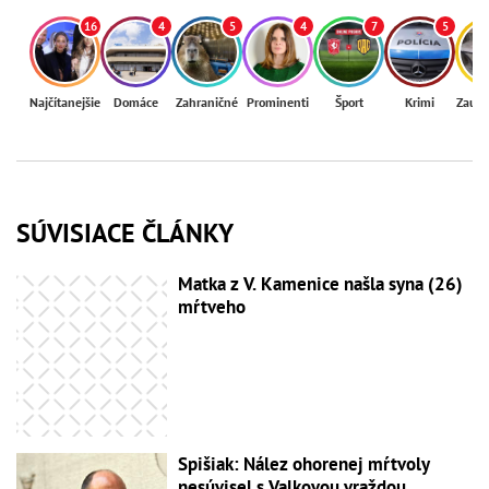
16
4
5
4
7
5
Najčítanejšie
Domáce
Zahraničné
Prominenti
Šport
Krimi
Zaují
SÚVISIACE ČLÁNKY
Matka z V. Kamenice našla syna (26)
mŕtveho
Spišiak: Nález ohorenej mŕtvoly
nesúvisel s Valkovou vraždou