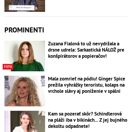
PROMINENTI
Zuzana Fialová to už nevydržala a
drsne udrela: Sarkastická NÁLOŽ pre
konšpirátorov a popieračov!
FOTO
Mala zomrieť na pódiu! Ginger Spice
prežila vyhrážky teroristu, kolaps na
vrchole slávy aj poníženie v spálni
Kam sa pozerať skôr? Schindlerová
na pláži iba v bikinách... Z jej bujného
dekoltu odpadnete!