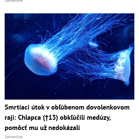
Zahraničné
Smrtiaci útok v obľúbenom dovolenkovom
raji: Chlapca (†13) obkľúčili medúzy,
pomôcť mu už nedokázali
Zahraničné