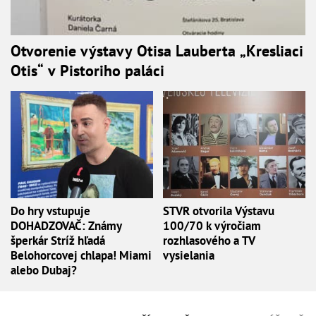
Otvorenie výstavy Otisa Lauberta „Kresliaci
Otis“ v Pistoriho paláci
Do hry vstupuje
STVR otvorila Výstavu
DOHADZOVAČ: Známy
100/70 k výročiam
šperkár Stríž hľadá
rozhlasového a TV
Belohorcovej chlapa! Miami
vysielania
alebo Dubaj?