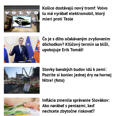
Košice dostávajú nový tromf: Volvo
tu má vyrábať elektromobil, ktorý
mieri proti Tesle
Čo je s dlho očakávaným zvyšovaním
dôchodkov? Kľúčový termín sa blíži,
upokojuje Erik Tomáš!
Stovky banských budov idú k zemi:
Pozrite si koniec jednej éry na hornej
Nitre! (foto)
Inflácia zmenila správanie Slovákov:
Ako narábať s peniazmi, keď
nechcete zbytočne riskovať?