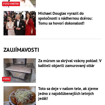
FOTO VNÚTRI
Michael Douglas vyrazil do
spoločnosti s nádhernou dcérou:
Tomu sa hovorí dokonalosť!
ZAUJÍMAVOSTI
Za múrom sa skrýval vzácny poklad: V
kaštieli objavili zamurovaný oltár
FOTO
Toto sa deje v našom tele, ak zjeme
jedno z najobľúbenejších letných
jedál!