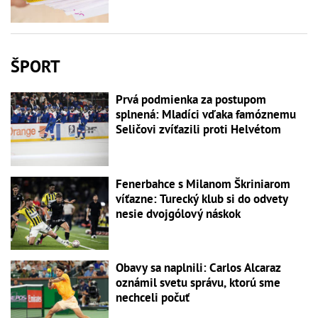
ŠPORT
Prvá podmienka za postupom
splnená: Mladíci vďaka famóznemu
Seličovi zvíťazili proti Helvétom
Fenerbahce s Milanom Škriniarom
víťazne: Turecký klub si do odvety
nesie dvojgólový náskok
Obavy sa naplnili: Carlos Alcaraz
oznámil svetu správu, ktorú sme
nechceli počuť