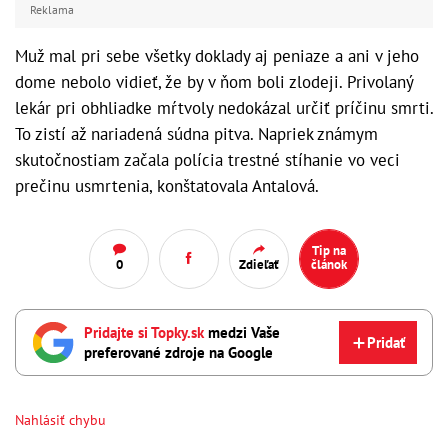
Reklama
Muž mal pri sebe všetky doklady aj peniaze a ani v jeho
dome nebolo vidieť, že by v ňom boli zlodeji. Privolaný
lekár pri obhliadke mŕtvoly nedokázal určiť príčinu smrti.
To zistí až nariadená súdna pitva. Napriek známym
skutočnostiam začala polícia trestné stíhanie vo veci
prečinu usmrtenia, konštatovala Antalová.
Tip na
0
Zdieľať
článok
Pridajte si Topky.sk
medzi Vaše
Pridať
preferované zdroje na Google
Nahlásiť chybu