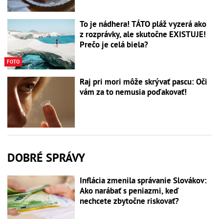
To je nádhera! TÁTO pláž vyzerá ako
z rozprávky, ale skutočne EXISTUJE!
Prečo je celá biela?
FOTO
Raj pri mori môže skrývať pascu: Oči
vám za to nemusia poďakovať!
DOBRÉ SPRÁVY
Inflácia zmenila správanie Slovákov:
Ako narábať s peniazmi, keď
nechcete zbytočne riskovať?