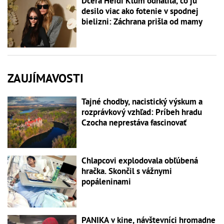
Dcéra Heidi Klum odhalila, čo ju
desilo viac ako fotenie v spodnej
bielizni: Záchrana prišla od mamy
ZAUJÍMAVOSTI
Tajné chodby, nacistický výskum a
rozprávkový vzhľad: Príbeh hradu
Czocha neprestáva fascinovať
Chlapcovi explodovala obľúbená
hračka. Skončil s vážnymi
popáleninami
PANIKA v kine, návštevníci hromadne