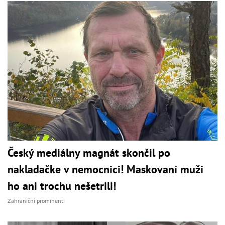
Český mediálny magnát skončil po
nakladačke v nemocnici! Maskovaní muži
ho ani trochu nešetrili!
Zahraniční prominenti