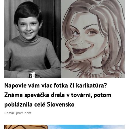
Napovie vám viac fotka či karikatúra?
Známa speváčka drela v továrni, potom
pobláznila celé Slovensko
Domáci prominenti