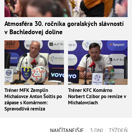
Atmosféra 30. ročníka goralských slávností
v Bachledovej doline
Tréner MFK Zemplín
Tréner KFC Komárno
Michalovce Anton Šoltis po
Norbert Czibor po remíze v
zápase s Komárnom:
Michalovciach
Spravodlivá remíza
NAJČÍTANEJŠIE
3 DNI
TÝŽDEŇ