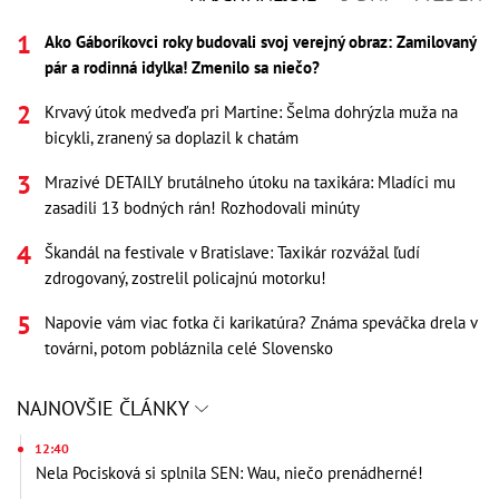
Ako Gáboríkovci roky budovali svoj verejný obraz: Zamilovaný
pár a rodinná idylka! Zmenilo sa niečo?
Krvavý útok medveďa pri Martine: Šelma dohrýzla muža na
bicykli, zranený sa doplazil k chatám
Mrazivé DETAILY brutálneho útoku na taxikára: Mladíci mu
zasadili 13 bodných rán! Rozhodovali minúty
Škandál na festivale v Bratislave: Taxikár rozvážal ľudí
zdrogovaný, zostrelil policajnú motorku!
Napovie vám viac fotka či karikatúra? Známa speváčka drela v
továrni, potom pobláznila celé Slovensko
NAJNOVŠIE ČLÁNKY
12:40
Nela Pocisková si splnila SEN: Wau, niečo prenádherné!