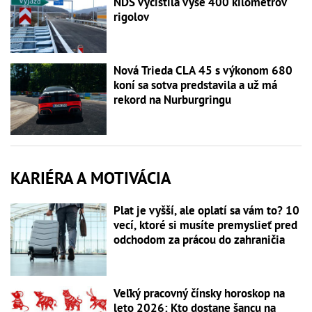
NDS vyčistila vyše 400 kilometrov
rigolov
Nová Trieda CLA 45 s výkonom 680
koní sa sotva predstavila a už má
rekord na Nurburgringu
KARIÉRA A MOTIVÁCIA
Plat je vyšší, ale oplatí sa vám to? 10
vecí, ktoré si musíte premyslieť pred
odchodom za prácou do zahraničia
Veľký pracovný čínsky horoskop na
leto 2026: Kto dostane šancu na