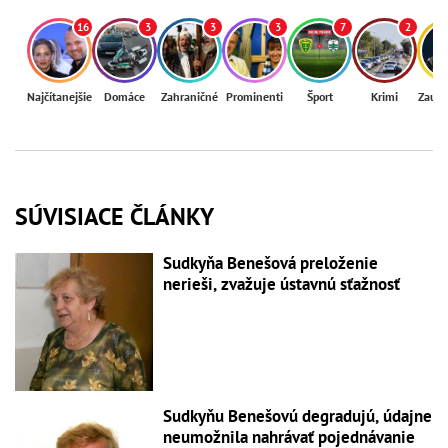
16
3
3
3
7
2
Najčítanejšie
Domáce
Zahraničné
Prominenti
Šport
Krimi
Zaují
SÚVISIACE ČLÁNKY
Sudkyňa Benešová preloženie
nerieši, zvažuje ústavnú sťažnosť
Sudkyňu Benešovú degradujú, údajne
neumožnila nahrávať pojednávanie