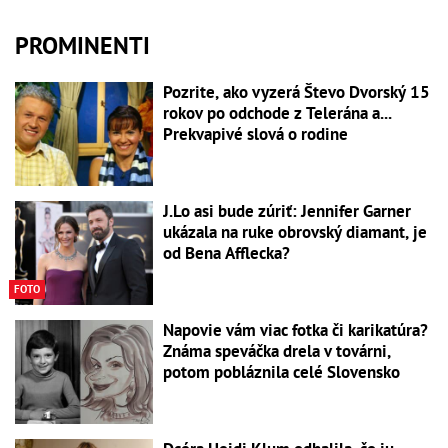
PROMINENTI
Pozrite, ako vyzerá Števo Dvorský 15
rokov po odchode z Telerána a...
Prekvapivé slová o rodine
J.Lo asi bude zúriť: Jennifer Garner
ukázala na ruke obrovský diamant, je
od Bena Afflecka?
FOTO
Napovie vám viac fotka či karikatúra?
Známa speváčka drela v továrni,
potom pobláznila celé Slovensko