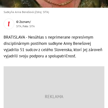
Sudkyňa Anna Benešová (Zdroj: SITA)
© Zoznam/
SITA,
Foto
: SITA
BRATISLAVA - Nesúhlas s neprimerane represívnym
disciplinárnym postihom sudkyne Anny Benešovej
vyjadrilo 51 sudcov z celého Slovenska, ktorí jej zároveň
vyjadrili svoju podporu a spolupatričnosť.