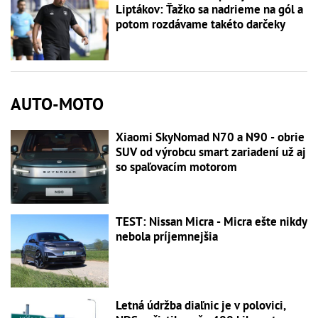
Liptákov: Ťažko sa nadrieme na gól a
potom rozdávame takéto darčeky
AUTO-MOTO
Xiaomi SkyNomad N70 a N90 - obrie
SUV od výrobcu smart zariadení už aj
so spaľovacím motorom
TEST: Nissan Micra - Micra ešte nikdy
nebola príjemnejšia
Letná údržba diaľnic je v polovici,