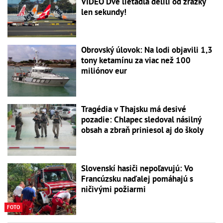
VIDEO Dve lietadlá delili od zrážky
len sekundy!
Obrovský úlovok: Na lodi objavili 1,3
tony ketamínu za viac než 100
miliónov eur
Tragédia v Thajsku má desivé
pozadie: Chlapec sledoval násilný
obsah a zbraň priniesol aj do školy
Slovenskí hasiči nepoľavujú: Vo
Francúzsku naďalej pomáhajú s
ničivými požiarmi
FOTO