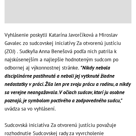
Vyhlásenie poskytli Katarína Javorčíková a Miroslav
Gavalec zo sudcovskej iniciatívy Za otvorenú justíciu
(ZOJ) . Sudkyňa Anna Benešová podľa nich patrila k
najskúsenejším a najlepšie hodnoteným sudcom po
odbornej aj výkonnostnej stránke.
"Nikdy nebola
disciplinárne postihnutá a neboli jej vytknuté žiadne
nedostatky v práci. Žila len pre svoju prácu a rodinu, a nikdy
sa verejne neangažovala. V očiach sudcov, ktorí ju osobne
poznajú, je symbolom poctivého a zodpovedného sudcu,"
uvádza sa vo vyhlásení.
Sudcovská iniciatíva Za otvorenú justíciu považuje
rozhodnutie Sudcovskej rady za vyvrcholenie