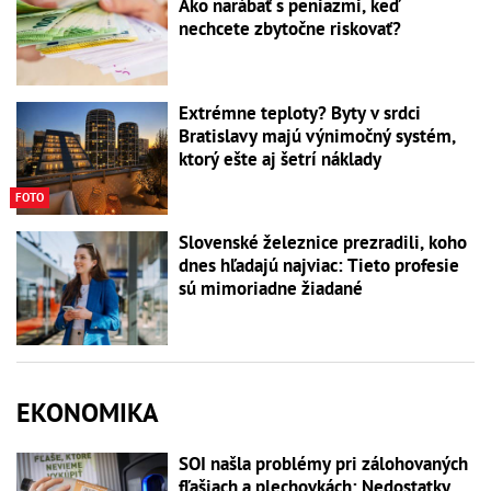
Ako narábať s peniazmi, keď
nechcete zbytočne riskovať?
Extrémne teploty? Byty v srdci
Bratislavy majú výnimočný systém,
ktorý ešte aj šetrí náklady
FOTO
Slovenské železnice prezradili, koho
dnes hľadajú najviac: Tieto profesie
sú mimoriadne žiadané
EKONOMIKA
SOI našla problémy pri zálohovaných
fľašiach a plechovkách: Nedostatky