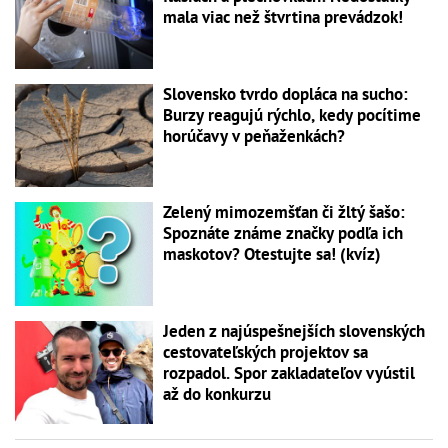
mala viac než štvrtina prevádzok!
Slovensko tvrdo dopláca na sucho:
Burzy reagujú rýchlo, kedy pocítime
horúčavy v peňaženkách?
Zelený mimozemšťan či žltý šašo:
Spoznáte známe značky podľa ich
maskotov? Otestujte sa! (kvíz)
Jeden z najúspešnejších slovenských
cestovateľských projektov sa
rozpadol. Spor zakladateľov vyústil
až do konkurzu