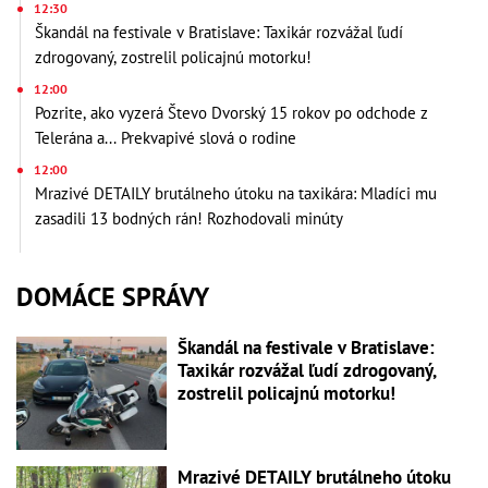
12:30
Škandál na festivale v Bratislave: Taxikár rozvážal ľudí
zdrogovaný, zostrelil policajnú motorku!
12:00
Pozrite, ako vyzerá Števo Dvorský 15 rokov po odchode z
Telerána a... Prekvapivé slová o rodine
12:00
Mrazivé DETAILY brutálneho útoku na taxikára: Mladíci mu
zasadili 13 bodných rán! Rozhodovali minúty
DOMÁCE SPRÁVY
Škandál na festivale v Bratislave:
Taxikár rozvážal ľudí zdrogovaný,
zostrelil policajnú motorku!
Mrazivé DETAILY brutálneho útoku