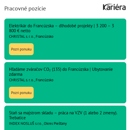
Pracovné pozície
Elektrikár do Francúzska – dlhodobé projekty | 3 200 – 3
800 € netto
CHRISTAL s. r. o., Francúzsko
Pozri ponuku
Hľadáme zváračov CO₂ (135) do Francúzska | Ubytovanie
zdarma
CHRISTAL s. r. o., Francúzsko
Pozri ponuku
Staň sa majstrom skladu – práca na VZV (1 alebo 2 zmeny).
Trebatice
INDEX NOSLUŠ s.r.o., Okres Piešťany