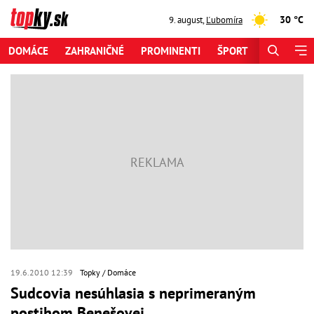
30 °C
9. august
,
Ľubomíra
DOMÁCE
ZAHRANIČNÉ
PROMINENTI
ŠPORT
ZAUJÍMAV
19.6.2010 12:39
Topky
Domáce
Sudcovia nesúhlasia s neprimeraným
postihom Benešovej