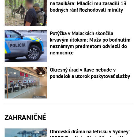
na taxikára: Mladíci mu zasadili 13
bodných rán! Rozhodovali minúty
Potýčka v Malackách skončila
krvavým útokom: Muža po bodnutím
neznámym predmetom odviezli do
nemocnice
Okresný úrad v Ilave nebude v
pondelok a utorok poskytovať služby
ZAHRANIČNÉ
Obrovská dráma na letisku v Sydney: