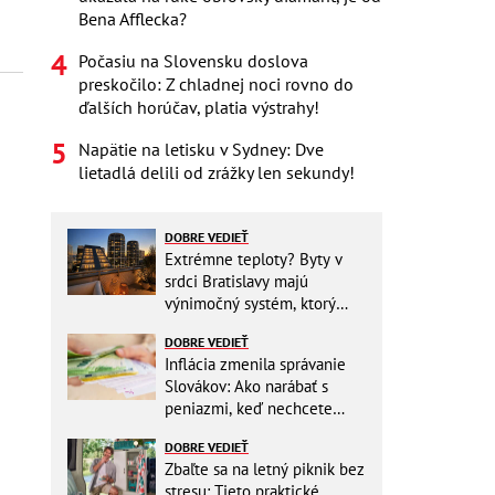
Bena Afflecka?
Počasiu na Slovensku doslova
preskočilo: Z chladnej noci rovno do
ďalších horúčav, platia výstrahy!
Napätie na letisku v Sydney: Dve
lietadlá delili od zrážky len sekundy!
DOBRE VEDIEŤ
Extrémne teploty? Byty v
srdci Bratislavy majú
výnimočný systém, ktorý
ešte aj šetrí náklady
DOBRE VEDIEŤ
Inflácia zmenila správanie
Slovákov: Ako narábať s
peniazmi, keď nechcete
zbytočne riskovať?
DOBRE VEDIEŤ
Zbaľte sa na letný piknik bez
stresu: Tieto praktické