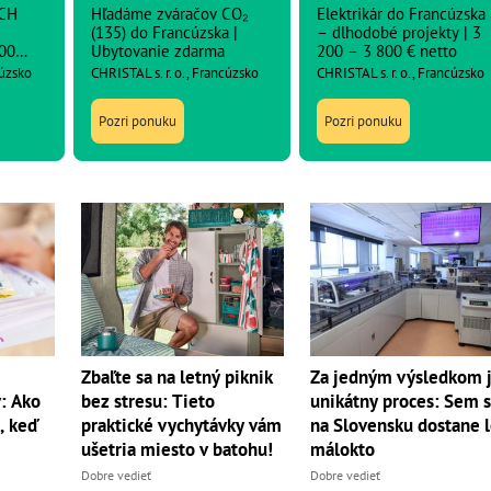
CH
Hľadáme zváračov CO₂
Elektrikár do Francúzska
(135) do Francúzska |
– dlhodobé projekty | 3
00
Ubytovanie zdarma
200 – 3 800 € netto
cúzsko
CHRISTAL s. r. o., Francúzsko
CHRISTAL s. r. o., Francúzsko
Pozri ponuku
Pozri ponuku
Zbaľte sa na letný piknik
Za jedným výsledkom 
: Ako
bez stresu: Tieto
unikátny proces: Sem 
, keď
praktické vychytávky vám
na Slovensku dostane 
ušetria miesto v batohu!
málokto
Dobre vedieť
Dobre vedieť