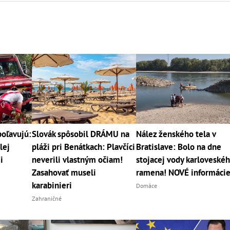
poľavujú:
Slovák spôsobil DRÁMU na
Nález ženského tela v
lej
pláži pri Benátkach: Plavčíci
Bratislave: Bolo na dne
i
neverili vlastným očiam!
stojacej vody karloveské
Zasahovať museli
ramena! NOVÉ informáci
karabinieri
Domáce
Zahraničné