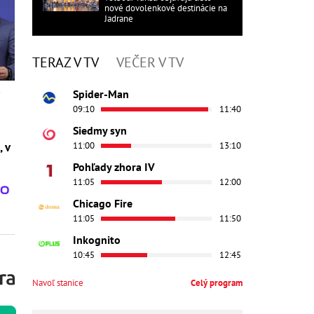
nové dovolenkové destinácie na
Jadrane
TERAZ V TV
VEČER V TV
Spider-Man
09:10
11:40
Siedmy syn
11:00
13:10
, v
Pohľady zhora IV
11:05
12:00
Chicago Fire
11:05
11:50
Inkognito
10:45
12:45
Navoľ stanice
Celý program