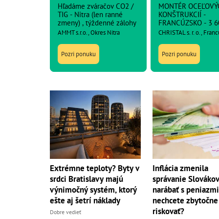
Hľadáme zváračov CO2 /
MONTÉR OCEĽOVÝ
TIG - Nitra (len ranné
KONŠTRUKCIÍ -
zmeny) , týždenné zálohy
FRANCÚZSKO - 3 6
netto
AMMT s.r.o., Okres Nitra
CHRISTAL s. r. o., Fran
Pozri ponuku
Pozri ponuku
Extrémne teploty? Byty v
Inflácia zmenila
srdci Bratislavy majú
správanie Slovákov
výnimočný systém, ktorý
narábať s peniazmi
ešte aj šetrí náklady
nechcete zbytočne
riskovať?
Dobre vedieť