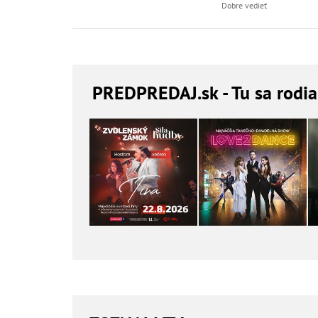
Dobre vedieť
PREDPREDAJ
.sk - Tu sa rodi