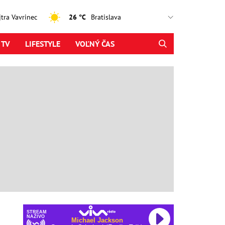
ajtra Vavrinec
26 °C
 TV
LIFESTYLE
VOĽNÝ ČAS
STREAM
NAŽIVO
Michael Jackson