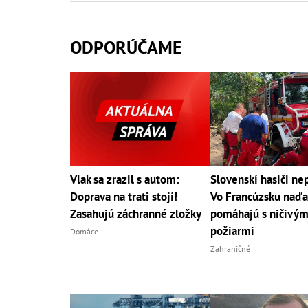
ODPORÚČAME
Vlak sa zrazil s autom:
Slovenskí hasiči ne
Doprava na trati stojí!
Vo Francúzsku naďa
Zasahujú záchranné zložky
pomáhajú s ničivým
požiarmi
Domáce
Zahraničné