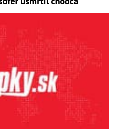
šofér usmrtil chodca