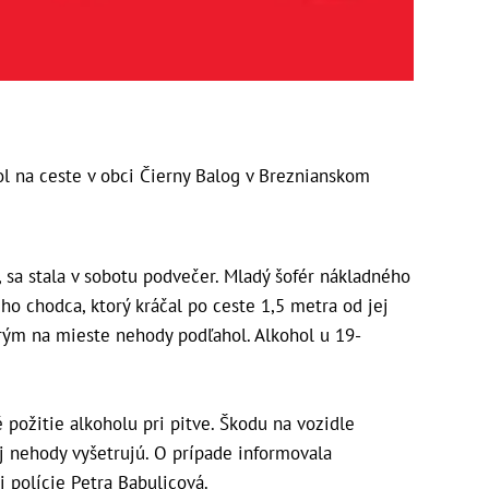
ol na ceste v obci Čierny Balog v Breznianskom
, sa stala v sobotu podvečer. Mladý šofér nákladného
ho chodca, ktorý kráčal po ceste 1,5 metra od jej
orým na mieste nehody podľahol. Alkohol u 19-
požitie alkoholu pri pitve. Škodu na vozidle
ej nehody vyšetrujú. O prípade informovala
j polície Petra Babulicová.