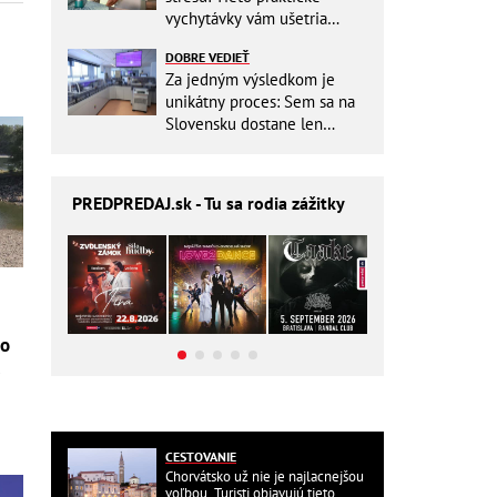
vychytávky vám ušetria
miesto v batohu!
DOBRE VEDIEŤ
Za jedným výsledkom je
unikátny proces: Sem sa na
Slovensku dostane len
málokto
PREDPREDAJ
.sk - Tu sa rodia zážitky
ho
e
CESTOVANIE
Chorvátsko už nie je najlacnejšou
voľbou. Turisti objavujú tieto