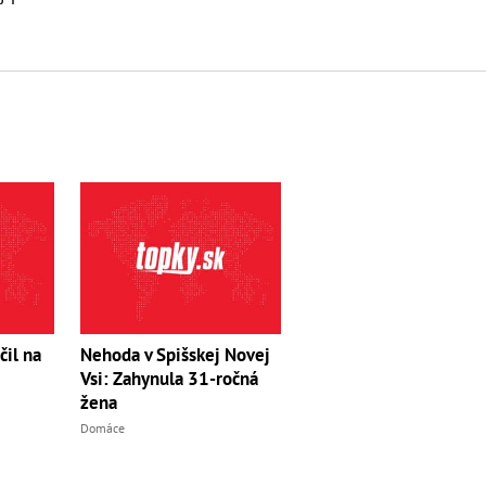
čil na
Nehoda v Spišskej Novej
Vsi: Zahynula 31-ročná
žena
Domáce