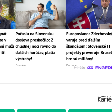
gnát
Počasiu na Slovensku
Europoslanec Zdechovský
ke v
doslova preskočilo: Z
varuje pred ďalším
aní muži
chladnej noci rovno do
škandálom: Slovenské IT
ili!
ďalších horúčav, platia
projekty preveruje Brusel
výstrahy!
hre sú milióny!
Domáce
Domáce