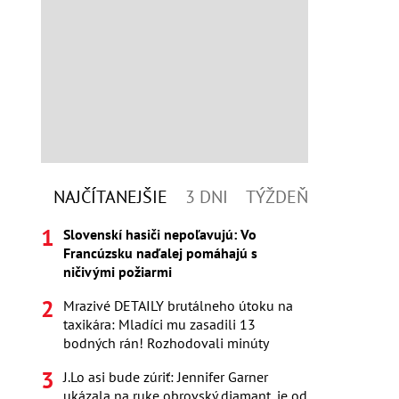
NAJČÍTANEJŠIE
3 DNI
TÝŽDEŇ
Slovenskí hasiči nepoľavujú: Vo
Francúzsku naďalej pomáhajú s
ničivými požiarmi
Mrazivé DETAILY brutálneho útoku na
taxikára: Mladíci mu zasadili 13
bodných rán! Rozhodovali minúty
J.Lo asi bude zúriť: Jennifer Garner
ukázala na ruke obrovský diamant, je od