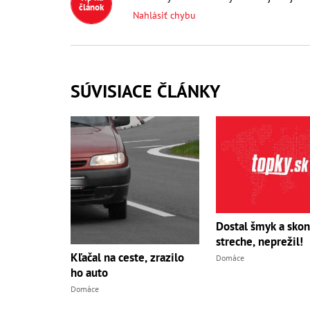
článok
Nahlásiť chybu
SÚVISIACE ČLÁNKY
Dostal šmyk a skon
streche, neprežil!
Kľačal na ceste, zrazilo
Domáce
ho auto
Domáce