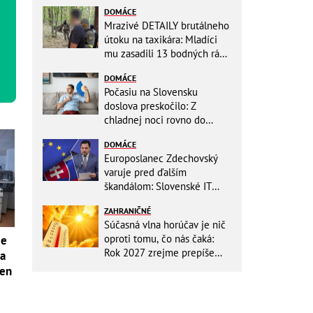
DOMÁCE
Mrazivé DETAILY brutálneho
útoku na taxikára: Mladíci
mu zasadili 13 bodných rán!
Rozhodovali minúty
DOMÁCE
Počasiu na Slovensku
doslova preskočilo: Z
chladnej noci rovno do
ďalších horúčav, platia
DOMÁCE
výstrahy!
Europoslanec Zdechovský
varuje pred ďalším
škandálom: Slovenské IT
projekty preveruje Brusel, v
ZAHRANIČNÉ
hre sú milióny!
Súčasná vlna horúčav je nič
oproti tomu, čo nás čaká:
je
Rok 2027 zrejme prepíše
sa
teplotné rekordy
len