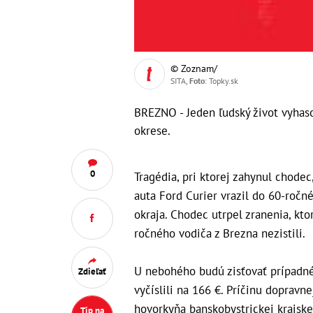
© Zoznam/
SITA,
Foto
: Topky.sk
BREZNO - Jeden ľudský život vyhas
okrese.
0
Tragédia, pri ktorej zahynul chodec
auta Ford Curier vrazil do 60-ročné
okraja. Chodec utrpel zranenia, kt
ročného vodiča z Brezna nezistili.
U nebohého budú zisťovať prípadné 
Zdieľať
vyčíslili na 166 €. Príčinu dopravn
hovorkyňa banskobystrickej krajske
Tip na