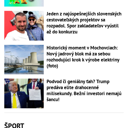
Jeden z najúspešnejších slovenských
cestovateľských projektov sa
rozpadol. Spor zakladateľov vyústil
až do konkurzu
Historický moment v Mochovciach:
Nový jadrový blok má za sebou
rozhodujúci krok k výrobe elektriny
(foto)
Podvod či geniálny ťah? Trump
predáva elite drahocenné
milisekundy. Bežní investori nemajú
šancu!
ŠPORT