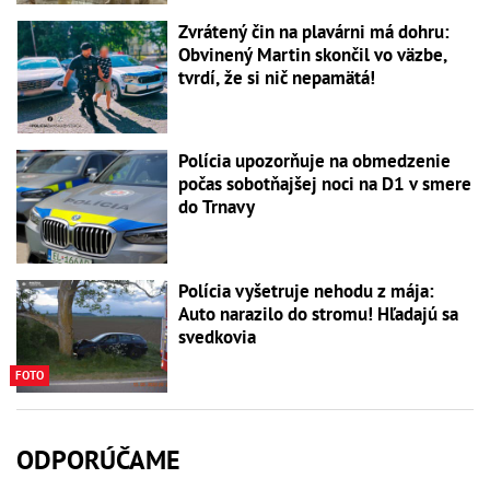
Zvrátený čin na plavárni má dohru:
Obvinený Martin skončil vo väzbe,
tvrdí, že si nič nepamätá!
Polícia upozorňuje na obmedzenie
počas sobotňajšej noci na D1 v smere
do Trnavy
Polícia vyšetruje nehodu z mája:
Auto narazilo do stromu! Hľadajú sa
svedkovia
FOTO
ODPORÚČAME