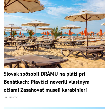
Slovák spôsobil DRÁMU na pláži pri
Benátkach: Plavčíci neverili vlastným
očiam! Zasahovať museli karabinieri
Zahraničné