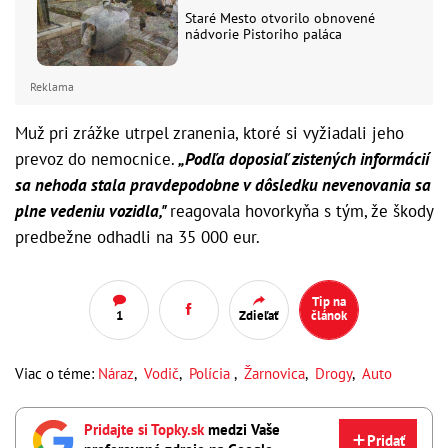
Staré Mesto otvorilo obnovené
nádvorie Pistoriho paláca
Reklama
Muž pri zrážke utrpel zranenia, ktoré si vyžiadali jeho
prevoz do nemocnice.
„Podľa doposiaľ zistených informácií
sa nehoda stala pravdepodobne v dôsledku nevenovania sa
plne vedeniu vozidla,"
reagovala hovorkyňa s tým, že škody
predbežne odhadli na 35 000 eur.
Tip na
1
Zdieľať
článok
Viac o téme:
Náraz
,
Vodič
,
Polícia
,
Žarnovica
,
Drogy
,
Auto
Pridajte si Topky.sk
medzi Vaše
Pridať