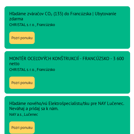
Hľadáme zváračov CO₂ (135) do Francúzska | Ubytovanie
zdarma
CHRISTAL s. r. o., Francúzsko
Pozri ponuku
MONTÉR OCEĽOVÝCH KONŠTRUKCIÍ - FRANCÚZSKO - 3 600
netto
CHRISTAL s. r. o., Francúzsko
Pozri ponuku
Hľadáme nového/vú Elektrošpecialistu/tku pre NAY Lučenec.
Neváhaj a pridaj sa k nám.
NAY a.s., Lučenec
Pozri ponuku