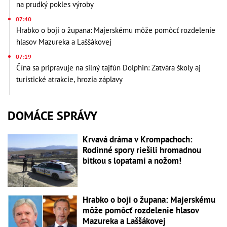
na prudký pokles výroby
07:40
Hrabko o boji o župana: Majerskému môže pomôcť rozdelenie
hlasov Mazureka a Laššákovej
07:19
Čína sa pripravuje na silný tajfún Dolphin: Zatvára školy aj
turistické atrakcie, hrozia záplavy
DOMÁCE SPRÁVY
Krvavá dráma v Krompachoch:
Rodinné spory riešili hromadnou
bitkou s lopatami a nožom!
Hrabko o boji o župana: Majerskému
môže pomôcť rozdelenie hlasov
Mazureka a Laššákovej