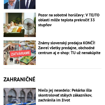
Pozor na sobotné horúčavy: V TEJTO
oblasti môže teplota prekročiť 33
stupňov
Známy slovenský predajca KONČÍ!
Zavrel všetky predajne, obchodné
centrum aj e-shop: TU už nenakúpite
ZAHRANIČNÉ
Niečo jej nesedelo: Pekárka išla
skontrolovať stálych zákazníkov,
zachránila im život