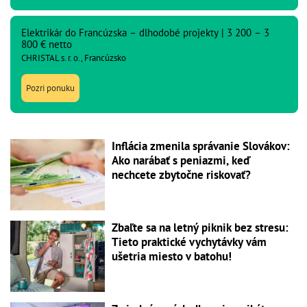
Elektrikár do Francúzska – dlhodobé projekty | 3 200 – 3
800 € netto
CHRISTAL s. r. o., Francúzsko
Pozri ponuku
Inflácia zmenila správanie Slovákov:
Ako narábať s peniazmi, keď
nechcete zbytočne riskovať?
Zbaľte sa na letný piknik bez stresu:
Tieto praktické vychytávky vám
ušetria miesto v batohu!