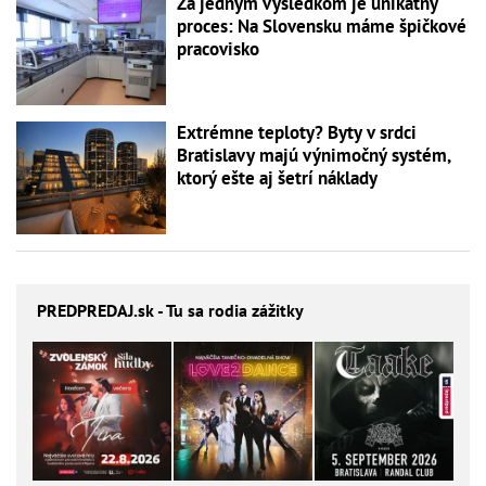
Za jedným výsledkom je unikátny
proces: Na Slovensku máme špičkové
pracovisko
Extrémne teploty? Byty v srdci
Bratislavy majú výnimočný systém,
ktorý ešte aj šetrí náklady
PREDPREDAJ
.sk - Tu sa rodia zážitky