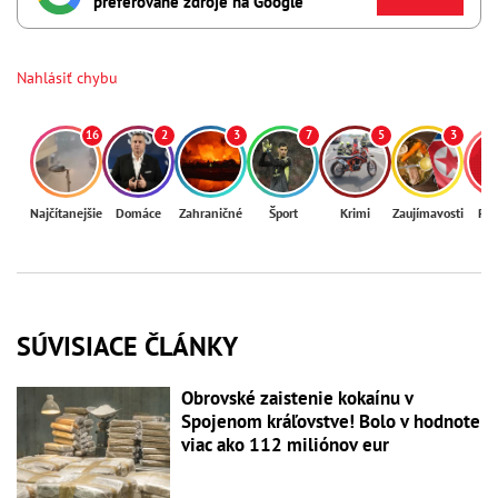
preferované zdroje na Google
Nahlásiť chybu
16
2
3
7
5
3
Najčítanejšie
Domáce
Zahraničné
Šport
Krimi
Zaujímavosti
Reg
SÚVISIACE ČLÁNKY
Obrovské zaistenie kokaínu v
Spojenom kráľovstve! Bolo v hodnote
viac ako 112 miliónov eur