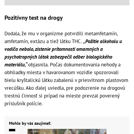
Pozitívny test na drogy
Dodala, že mu v organizme potvrdili metamfetamín,
amfetamín, extázu a tiež látku THC.
„Požitie alkoholu u
vodiča nebolo, zistenie prítomnosti omamných a
psychotropných látok zabezpečil odber biologického
materiálu,“
objasnila. Počas dokumentovania nehody a
obhliadky miesta v havarovanom vozidle spozorovali
bielu kryštalickú látku zabalenú v priesvitnom plastovom
vrecúšku. Ako ďalej uviedla, pre podozrenie na drogovú
trestnú činnosť si prípad na mieste prevzal poverený
príslušník polície.
Mohlo by vás zaujímať: