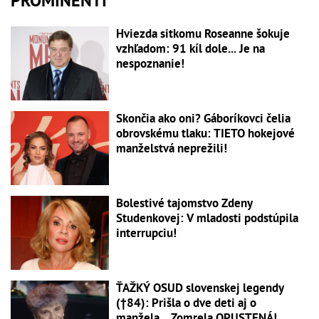
PROMINENTI
Hviezda sitkomu Roseanne šokuje
vzhľadom: 91 kíl dole... Je na
nespoznanie!
Skončia ako oni? Gáboríkovci čelia
obrovskému tlaku: TIETO hokejové
manželstvá neprežili!
Bolestivé tajomstvo Zdeny
Studenkovej: V mladosti podstúpila
interrupciu!
ŤAŽKÝ OSUD slovenskej legendy
(†84): Prišla o dve deti aj o
manžela... Zomrela OPUSTENÁ!