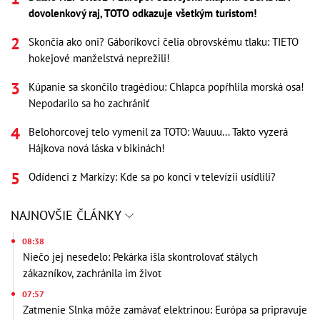
dovolenkový raj, TOTO odkazuje všetkým turistom!
Skončia ako oni? Gáboríkovci čelia obrovskému tlaku: TIETO
hokejové manželstvá neprežili!
Kúpanie sa skončilo tragédiou: Chlapca popŕhlila morská osa!
Nepodarilo sa ho zachrániť
Belohorcovej telo vymenil za TOTO: Wauuu... Takto vyzerá
Hájkova nová láska v bikinách!
Odídenci z Markízy: Kde sa po konci v televízii usídlili?
NAJNOVŠIE ČLÁNKY
08:38
Niečo jej nesedelo: Pekárka išla skontrolovať stálych
zákazníkov, zachránila im život
07:57
Zatmenie Slnka môže zamávať elektrinou: Európa sa pripravuje