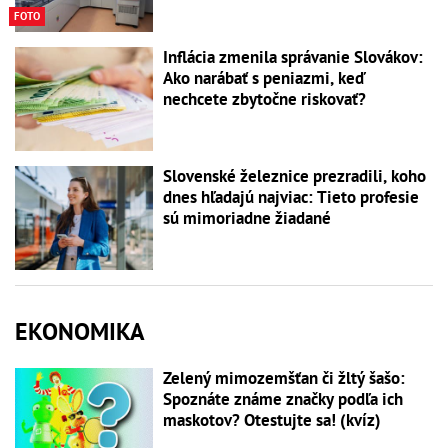
FOTO
Inflácia zmenila správanie Slovákov:
Ako narábať s peniazmi, keď
nechcete zbytočne riskovať?
Slovenské železnice prezradili, koho
dnes hľadajú najviac: Tieto profesie
sú mimoriadne žiadané
EKONOMIKA
Zelený mimozemšťan či žltý šašo:
Spoznáte známe značky podľa ich
maskotov? Otestujte sa! (kvíz)