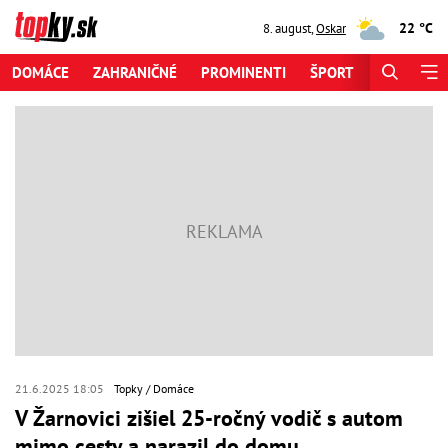
22 °C
8. august
,
Oskar
DOMÁCE
ZAHRANIČNÉ
PROMINENTI
ŠPORT
ZAUJÍMAV
21.6.2025 18:05
Topky
Domáce
V Žarnovici zišiel 25-ročný vodič s autom
mimo cesty a narazil do domu