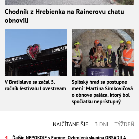
Chodník z Hrebienka na Rainerovu chatu
obnovili
V Bratislave sa začal 5.
Spišský hrad sa postupne
ročník festivalu Lovestream
mení: Martina Šimkovičová
o obnove paláca, ktorý bol
spočiatku neprístupný
NAJČÍTANEJŠIE
3 DNI
TÝŽDEŇ
Ďalšie NEPOKOJE v Európe: Ozbrojená skupina OBSADILA