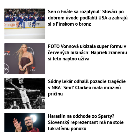
Sen o finále sa rozplynul: Slováci po
dobrom úvode podľahli USA a zahrajú
si s Fínskom o bronz
FOTO Vonnová ukázala super formu v
červených bikinách: Napriek zraneniu
si leto naplno užíva
Súdny lekár odhalil pozadie tragédie
v NBA: Smrť Clarkea mala mrazivú
príčinu
Haraslín na odchode zo Sparty?
Slovenský reprezentant má na stole
lukratívnu ponuku