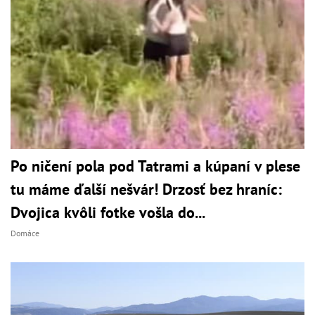
Po ničení pola pod Tatrami a kúpaní v plese
tu máme ďalší nešvár! Drzosť bez hraníc:
Dvojica kvôli fotke vošla do...
Domáce