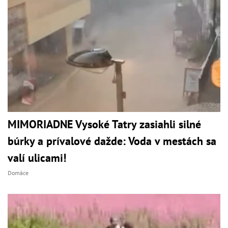
MIMORIADNE Vysoké Tatry zasiahli silné
búrky a prívalové dažde: Voda v mestách sa
valí ulicami!
Domáce