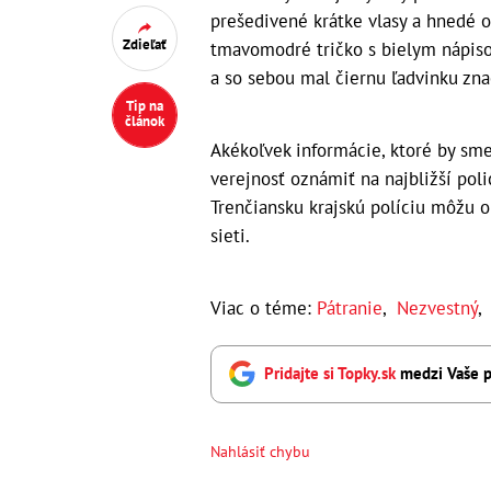
prešedivené krátke vlasy a hnedé o
Zdieľať
tmavomodré tričko s bielym nápiso
a so sebou mal čiernu ľadvinku znač
Tip na
článok
Akékoľvek informácie, ktoré by sm
verejnosť oznámiť na najbližší poli
Trenčiansku krajskú políciu môžu ob
sieti.
Viac o téme:
Pátranie
,
Nezvestný
Pridajte si Topky.sk
medzi Vaše p
Nahlásiť chybu