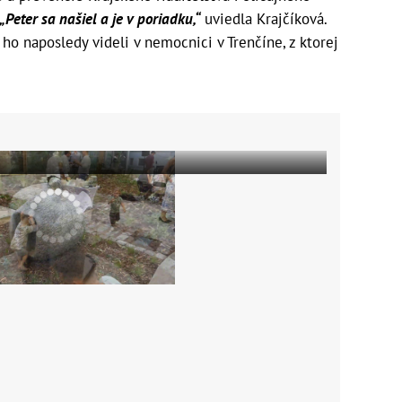
„Peter sa našiel a je v poriadku,“
uviedla Krajčíková.
ho naposledy videli v nemocnici v Trenčíne, z ktorej