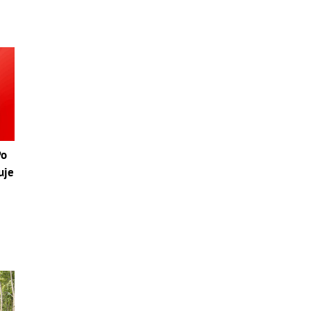
Po
uje