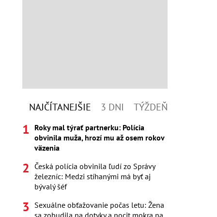
NAJČÍTANEJŠIE
3 DNI
TÝŽDEŇ
Roky mal týrať partnerku: Polícia
obvinila muža, hrozí mu až osem rokov
väzenia
Česká polícia obvinila ľudí zo Správy
železníc: Medzi stíhanými má byť aj
bývalý šéf
Sexuálne obťažovanie počas letu: Žena
sa zobudila na dotyky a pocit mokra na