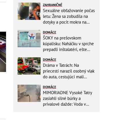
ZAHRANIČNÉ
Sexuálne obťažovanie počas
letu: Žena sa zobudila na
dotyky a pocit mokra na
šatách! Mladý Pakistanec sa
DOMÁCE
priznal
ŠOKY na prešovskom
kúpalisku: Naháčku v sprche
prepadli inštalatéri, ešte
väčšia hrôza číhala v
DOMÁCE
BAZÉNE
Dráma v Tatrách: Na
priecestí narazil osobný vlak
do auta, cestujúci mali
obrovské šťastie
DOMÁCE
MIMORIADNE Vysoké Tatry
zasiahli silné búrky a
prívalové dažde: Voda v
mestách sa valí ulicami!