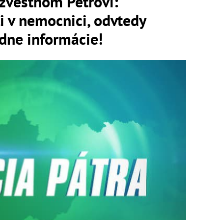
ezvestnom Petrovi:
i v nemocnici, odvtedy
dne informácie!