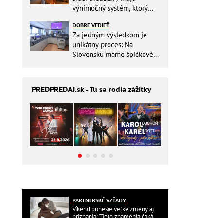
výnimočný systém, ktorý
ešte aj šetrí náklady
DOBRE VEDIEŤ
Za jedným výsledkom je
unikátny proces: Na
Slovensku máme špičkové
pracovisko
PREDPREDAJ
.sk - Tu sa rodia zážitky
PARTNERSKÉ VZŤAHY
Víkend prinesie veľké zmeny aj
priznania: Tieto znamenia čaká