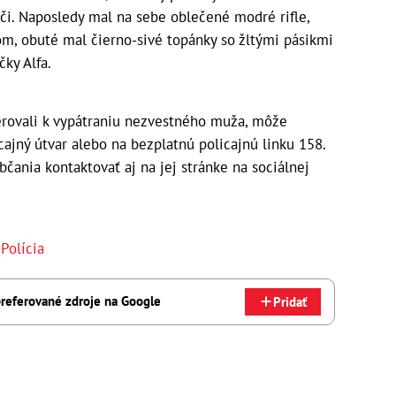
či. Naposledy mal na sebe oblečené modré rifle,
m, obuté mal čierno-sivé topánky so žltými pásikmi
ky Alfa.
erovali k vypátraniu nezvestného muža, môže
cajný útvar alebo na bezplatnú policajnú linku 158.
čania kontaktovať aj na jej stránke na sociálnej
,
Polícia
referované zdroje na Google
Pridať