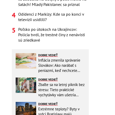
šatách! Mladý Pakistanec sa priznal
Odídenci z Markízy: Kde sa po konci v
televízii usídlili?
Poľsko po útokoch na Ukrajincov:
Polícia tvrdí, že trestné činy z nenávisti
sú zriedkavé
DOBRE VEDIEŤ
Inflácia zmenila správanie
Slovákov: Ako narábať s
peniazmi, keď nechcete
zbytočne riskovať?
DOBRE VEDIEŤ
Zbaľte sa na letný piknik bez
stresu: Tieto praktické
vychytávky vám ušetria
miesto v batohu!
DOBRE VEDIEŤ
Extrémne teploty? Byty v
srdci Bratislavy majú