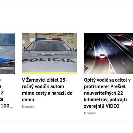
a
V Žarnovici zišiel 25-
Opitý vodič sa ocitol v
o
ročný vodič s autom
protismere: Prešiel
 Z
mimo cesty a narazil do
neuveriteľných 22
ke
domu
kilometrov, policajti
 3100
zverejnili VIDEO
Domáce
Domáce