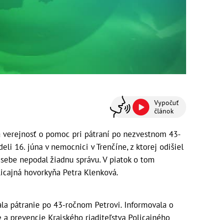
Vypočuť
článok
 verejnosť o pomoc pri pátraní po nezvestnom 43-
li 16. júna v nemocnici v Trenčíne, z ktorej odišiel
sebe nepodal žiadnu správu. V piatok o tom
licajná hovorkyňa Petra Klenková.
ala pátranie po 43-ročnom Petrovi. Informovala o
a prevencie Krajského riaditeľstva Policajného