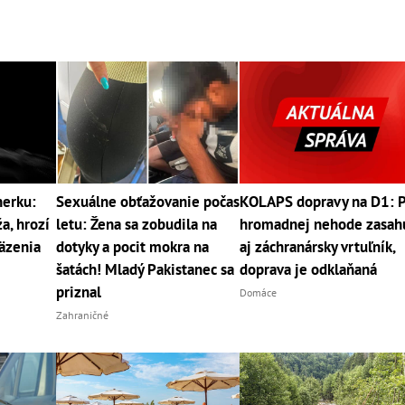
nerku:
Sexuálne obťažovanie počas
KOLAPS dopravy na D1: 
a, hrozí
letu: Žena sa zobudila na
hromadnej nehode zasah
äzenia
dotyky a pocit mokra na
aj záchranársky vrtuľník,
šatách! Mladý Pakistanec sa
doprava je odklaňaná
priznal
Domáce
Zahraničné