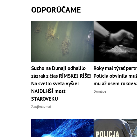
ODPORÚČAME
Sucho na Dunaji odhalilo
Roky mal týrať part
zázrak z čias RÍMSKEJ RÍŠE!
Polícia obvinila muž
Na svetlo sveta vyšiel
mu až osem rokov v
NAJDLHŠÍ most
Domáce
STAROVEKU
Zaujímavosti