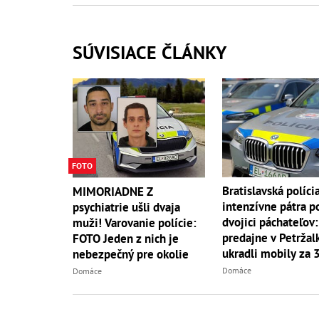
SÚVISIACE ČLÁNKY
FOTO
Bratislavská políci
MIMORIADNE Z
intenzívne pátra p
psychiatrie ušli dvaja
dvojici páchateľov:
muži! Varovanie polície:
predajne v Petržal
FOTO Jeden z nich je
ukradli mobily za
nebezpečný pre okolie
eur
Domáce
Domáce