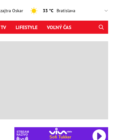
, zajtra Oskar
33 °C
 TV
LIFESTYLE
VOĽNÝ ČAS
STREAM
NAŽIVO
Sofi Tukker