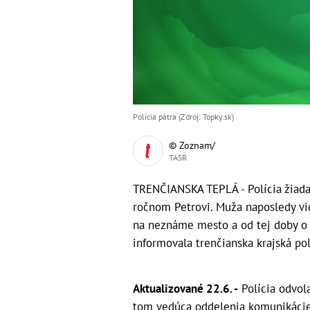
Polícia pátra (Zdroj: Topky.sk)
© Zoznam/
TASR
TRENČIANSKA TEPLÁ - Polícia žiada
ročnom Petrovi. Muža naposledy vide
na neznáme mesto a od tej doby o 
informovala trenčianska krajská po
Aktualizované 22.6. -
Polícia odvol
tom vedúca oddelenia komunikácie 