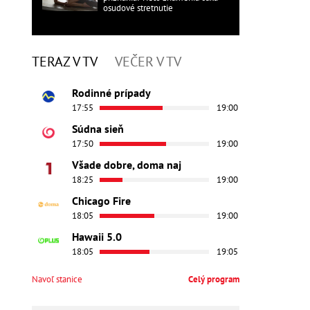
osudové stretnutie
TERAZ V TV
VEČER V TV
Rodinné prípady
17:55
19:00
Súdna sieň
17:50
19:00
Všade dobre, doma naj
18:25
19:00
Chicago Fire
18:05
19:00
Hawaii 5.0
18:05
19:05
Navoľ stanice
Celý program